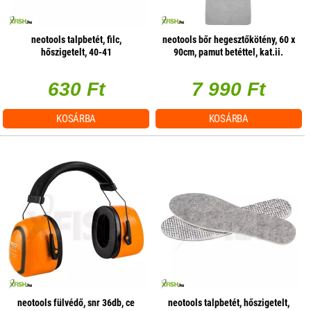
neotools talpbetét, filc,
neotools bőr hegesztőkötény, 60 x
hőszigetelt, 40-41
90cm, pamut betéttel, kat.ii.
630 Ft
7 990 Ft
KOSÁRBA
KOSÁRBA
neotools fülvédő, snr 36db, ce
neotools talpbetét, hőszigetelt,