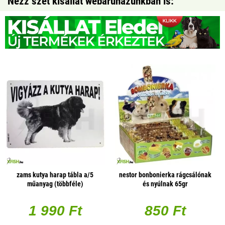
Nézz szét kisállat webáruházunkban is:
zams kutya harap tábla a/5
nestor bonbonierka rágcsálónak
műanyag (többféle)
és nyúlnak 65gr
1 990 Ft
850 Ft