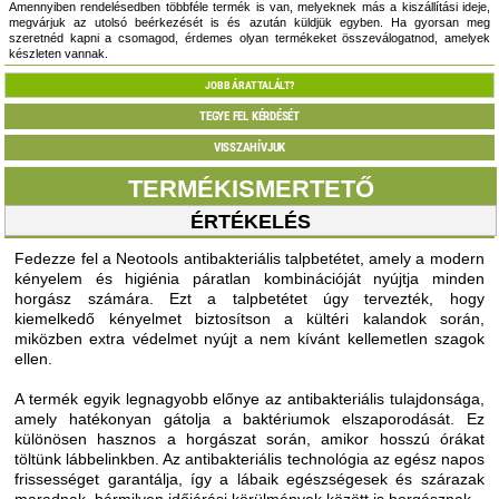
Amennyiben rendelésedben többféle termék is van, melyeknek más a kiszállítási ideje,
megvárjuk az utolsó beérkezését is és azután küldjük egyben. Ha gyorsan meg
szeretnéd kapni a csomagod, érdemes olyan termékeket összeválogatnod, amelyek
készleten vannak.
JOBB ÁRAT TALÁLT?
TEGYE FEL KÉRDÉSÉT
VISSZAHÍVJUK
TERMÉKISMERTETŐ
ÉRTÉKELÉS
Fedezze fel a Neotools antibakteriális talpbetétet, amely a modern
kényelem és higiénia páratlan kombinációját nyújtja minden
horgász számára. Ezt a talpbetétet úgy tervezték, hogy
kiemelkedő kényelmet biztosítson a kültéri kalandok során,
miközben extra védelmet nyújt a nem kívánt kellemetlen szagok
ellen.
A termék egyik legnagyobb előnye az antibakteriális tulajdonsága,
amely hatékonyan gátolja a baktériumok elszaporodását. Ez
különösen hasznos a horgászat során, amikor hosszú órákat
töltünk lábbelinkben. Az antibakteriális technológia az egész napos
frissességet garantálja, így a lábaik egészségesek és szárazak