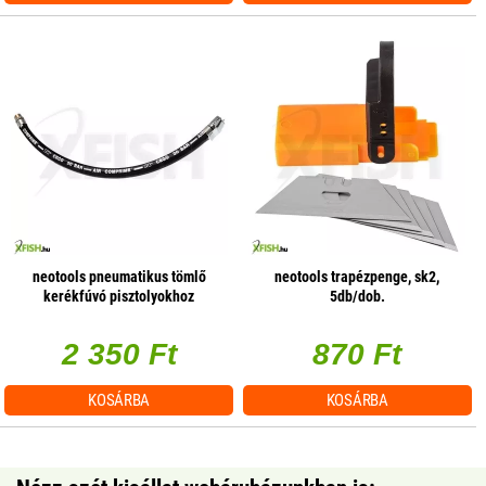
neotools pneumatikus tömlő
neotools trapézpenge, sk2,
kerékfúvó pisztolyokhoz
5db/dob.
2 350 Ft
870 Ft
KOSÁRBA
KOSÁRBA