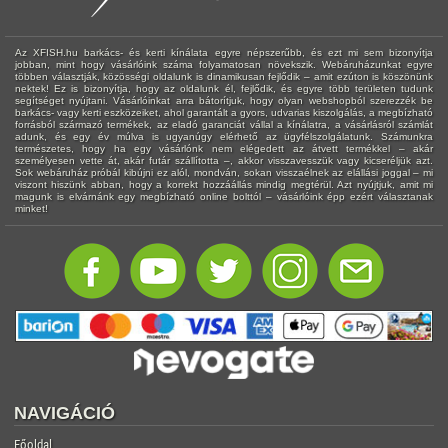
Az XFISH.hu barkács- és kerti kínálata egyre népszerűbb, és ezt mi sem bizonyítja
jobban, mint hogy vásárlóink száma folyamatosan növekszik. Webáruházunkat egyre
többen választják, közösségi oldalunk is dinamikusan fejlődik – amit ezúton is köszönünk
nektek! Ez is bizonyítja, hogy az oldalunk él, fejlődik, és egyre több területen tudunk
segítséget nyújtani. Vásárlóinkat arra bátorítjuk, hogy olyan webshopból szerezzék be
barkács- vagy kerti eszközeiket, ahol garantált a gyors, udvarias kiszolgálás, a megbízható
forrásból származó termékek, az eladó garanciát vállal a kínálatra, a vásárlásról számlát
adunk, és egy év múlva is ugyanúgy elérhető az ügyfélszolgálatunk. Számunkra
természetes, hogy ha egy vásárlónk nem elégedett az átvett termékkel – akár
személyesen vette át, akár futár szállította –, akkor visszavesszük vagy kicseréljük azt.
Sok webáruház próbál kibújni ez alól, mondván, sokan visszaélnek az elállási joggal – mi
viszont hiszünk abban, hogy a korrekt hozzáállás mindig megtérül. Azt nyújtjuk, amit mi
magunk is elvárnánk egy megbízható online bolttól – vásárlóink épp ezért választanak
minket!
NAVIGÁCIÓ
Főoldal