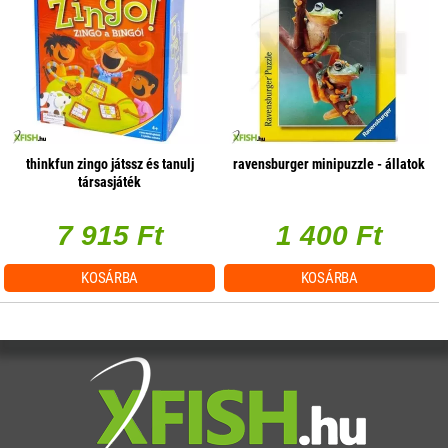
thinkfun zingo játssz és tanulj
ravensburger minipuzzle - állatok
társasjáték
7 915 Ft
1 400 Ft
KOSÁRBA
KOSÁRBA