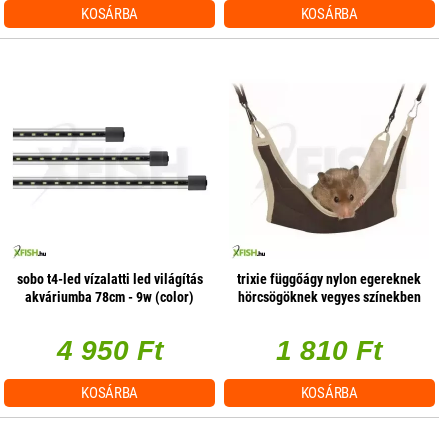
KOSÁRBA
KOSÁRBA
sobo t4-led vízalatti led világítás
trixie függőágy nylon egereknek
akváriumba 78cm - 9w (color)
hörcsögöknek vegyes színekben
18×18cm
4 950 Ft
1 810 Ft
KOSÁRBA
KOSÁRBA