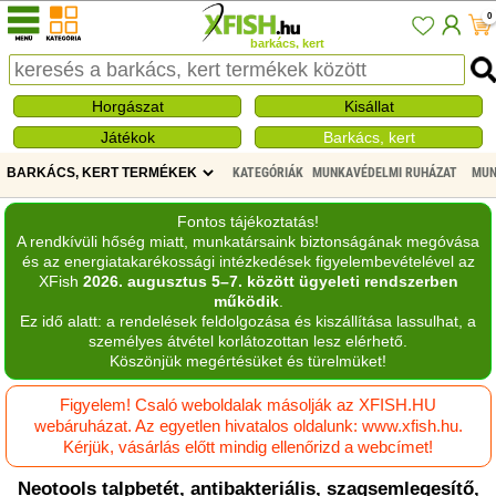
0
barkács, kert
Horgászat
Kisállat
Játékok
Barkács, kert
KATEGÓRIÁK
MUNKAVÉDELMI RUHÁZAT
MUN
Fontos tájékoztatás!
A rendkívüli hőség miatt, munkatársaink biztonságának megóvása
és az energiatakarékossági intézkedések figyelembevételével az
XFish
2026. augusztus 5–7. között ügyeleti rendszerben
működik
.
Ez idő alatt: a rendelések feldolgozása és kiszállítása lassulhat, a
személyes átvétel korlátozottan lesz elérhető.
Köszönjük megértésüket és türelmüket!
Figyelem! Csaló weboldalak másolják az XFISH.HU
webáruházat. Az egyetlen hivatalos oldalunk: www.xfish.hu.
Kérjük, vásárlás előtt mindig ellenőrizd a webcímet!
Neotools talpbetét, antibakteriális, szagsemlegesítő,