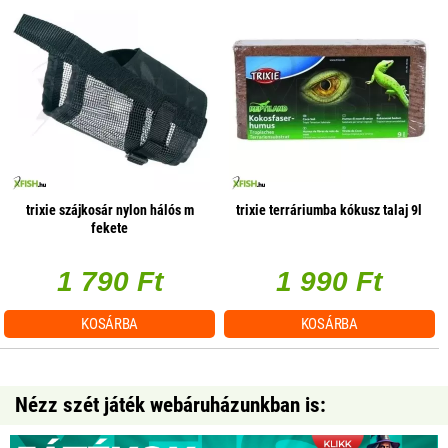
trixie szájkosár nylon hálós m
trixie terráriumba kókusz talaj 9l
fekete
1 790 Ft
1 990 Ft
KOSÁRBA
KOSÁRBA
Nézz szét játék webáruházunkban is: