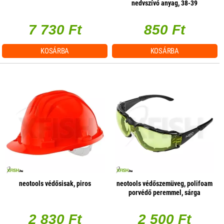
nedvszívó anyag, 38-39
7 730 Ft
850 Ft
KOSÁRBA
KOSÁRBA
neotools védősisak, piros
neotools védőszemüveg, polifoam
porvédő peremmel, sárga
lencsékkel, f osztályú
ellenállósági osztályú
2 830 Ft
2 500 Ft