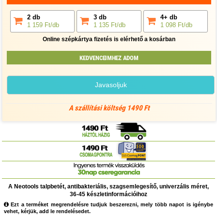
2 db
3 db
4+ db
1 159 Ft/db
1 135 Ft/db
1 098 Ft/db
Online szépkártya fizetés is elérhető a kosárban
KEDVENCEIMHEZ ADOM
Javasoljuk
A szállítási költség 1490 Ft
A Neotools talpbetét, antibakteriális, szagsemlegesítő, univerzális méret,
36-45 készletinformációihoz
Ezt a terméket megrendelésre tudjuk beszerezni, mely több napot is igénybe
vehet, kérjük, add le rendelésedet.