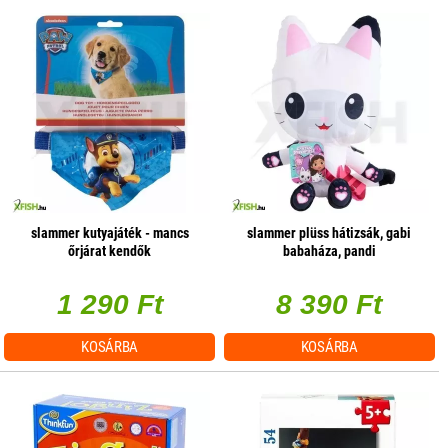
slammer kutyajáték - mancs
slammer plüss hátizsák, gabi
őrjárat kendők
babaháza, pandi
1 290 Ft
8 390 Ft
KOSÁRBA
KOSÁRBA