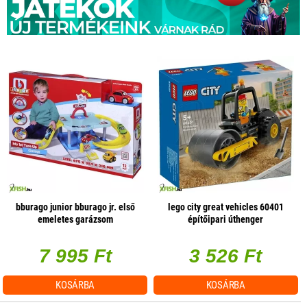
bburago junior bburago jr. első
lego city great vehicles 60401
emeletes garázsom
építőipari úthenger
7 995 Ft
3 526 Ft
KOSÁRBA
KOSÁRBA