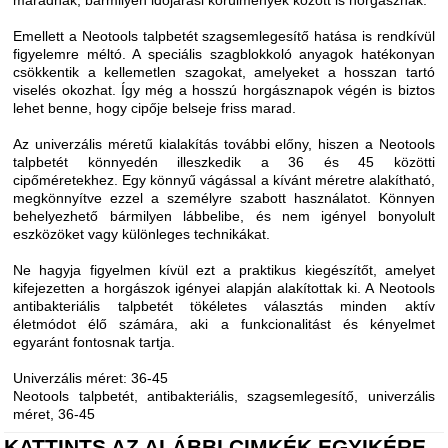
maradnak, bármilyen időjárási körülmények között is horgásznak.
Emellett a Neotools talpbetét szagsemlegesítő hatása is rendkívül
figyelemre méltó. A speciális szagblokkoló anyagok hatékonyan
csökkentik a kellemetlen szagokat, amelyeket a hosszan tartó
viselés okozhat. Így még a hosszú horgásznapok végén is biztos
lehet benne, hogy cipője belseje friss marad.
Az univerzális méretű kialakítás további előny, hiszen a Neotools
talpbetét könnyedén illeszkedik a 36 és 45 közötti
cipőméretekhez. Egy könnyű vágással a kívánt méretre alakítható,
megkönnyítve ezzel a személyre szabott használatot. Könnyen
behelyezhető bármilyen lábbelibe, és nem igényel bonyolult
eszközöket vagy különleges technikákat.
Ne hagyja figyelmen kívül ezt a praktikus kiegészítőt, amelyet
kifejezetten a horgászok igényei alapján alakítottak ki. A Neotools
antibakteriális talpbetét tökéletes választás minden aktív
életmódot élő számára, aki a funkcionalitást és kényelmet
egyaránt fontosnak tartja.
Univerzális méret: 36-45
Neotools talpbetét, antibakteriális, szagsemlegesítő, univerzális
méret, 36-45
KATTINTS AZ ALÁBBI CIMKÉK EGYIKÉRE