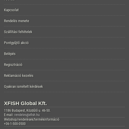
Kapcsolat
Rendelés menete
Szállítási feltételek
Pontgyűjtő akció
Belépés
Regisztráció
Reklamáció kezelés
Gyakran ismételt kérdések
XFISH Global Kft.
1186 Budapest, Közdűlő u. 46-50.
E-mail:
rendeles@xfish.hu
Webshop/rendelések/termékinformáció
+36-1-500-0500