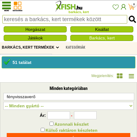
0
barkács, kert
Horgászat
Kisállat
Játékok
Barkács, kert
KATEGÓRIÁK
51 találat
Megjelenítés:
Minden kategóriában
Ár:
-
Azonnali készlet
Külső raktáron készleten