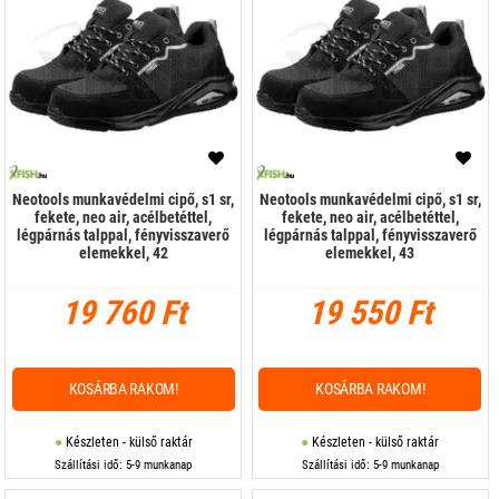
Neotools munkavédelmi cipő, s1 sr,
Neotools munkavédelmi cipő, s1 sr,
fekete, neo air, acélbetéttel,
fekete, neo air, acélbetéttel,
légpárnás talppal, fényvisszaverő
légpárnás talppal, fényvisszaverő
elemekkel, 42
elemekkel, 43
19 760 Ft
19 550 Ft
KOSÁRBA RAKOM!
KOSÁRBA RAKOM!
Készleten - külső raktár
Készleten - külső raktár
Szállítási idő: 5-9 munkanap
Szállítási idő: 5-9 munkanap