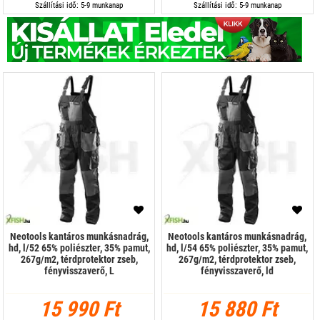
Szállítási idő: 5-9 munkanap
Szállítási idő: 5-9 munkanap
Neotools kantáros munkásnadrág,
Neotools kantáros munkásnadrág,
hd, l/52 65% poliészter, 35% pamut,
hd, l/54 65% poliészter, 35% pamut,
267g/m2, térdprotektor zseb,
267g/m2, térdprotektor zseb,
fényvisszaverő, L
fényvisszaverő, ld
15 990 Ft
15 880 Ft