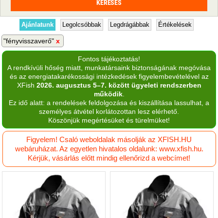
Ajánlatunk
Legolcsóbbak
Legdrágábbak
Értékelések
"fényvisszaverő"
Fontos tájékoztatás!
A rendkívüli hőség miatt, munkatársaink biztonságának megóvása
és az energiatakarékossági intézkedések figyelembevételével az
XFish
2026. augusztus 5–7. között ügyeleti rendszerben
működik
.
Ez idő alatt: a rendelések feldolgozása és kiszállítása lassulhat, a
személyes átvétel korlátozottan lesz elérhető.
Köszönjük megértésüket és türelmüket!
Figyelem! Csaló weboldalak másolják az XFISH.HU
webáruházat. Az egyetlen hivatalos oldalunk: www.xfish.hu.
Kérjük, vásárlás előtt mindig ellenőrizd a webcímet!