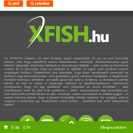
akril
csíkokkal
Az XFISH.hu barkács- és kerti kínálata egyre népszerűbb, és ezt mi sem bizonyítja
jobban, mint hogy vásárlóink száma folyamatosan növekszik. Webáruházunkat egyre
többen választják, közösségi oldalunk is dinamikusan fejlődik – amit ezúton is köszönünk
nektek! Ez is bizonyítja, hogy az oldalunk él, fejlődik, és egyre több területen tudunk
segítséget nyújtani. Vásárlóinkat arra bátorítjuk, hogy olyan webshopból szerezzék be
barkács- vagy kerti eszközeiket, ahol garantált a gyors, udvarias kiszolgálás, a megbízható
forrásból származó termékek, az eladó garanciát vállal a kínálatra, a vásárlásról számlát
adunk, és egy év múlva is ugyanúgy elérhető az ügyfélszolgálatunk. Számunkra
természetes, hogy ha egy vásárlónk nem elégedett az átvett termékkel – akár
személyesen vette át, akár futár szállította –, akkor visszavesszük vagy kicseréljük azt.
Sok webáruház próbál kibújni ez alól, mondván, sokan visszaélnek az elállási joggal – mi
viszont hiszünk abban, hogy a korrekt hozzáállás mindig megtérül. Azt nyújtjuk, amit mi
magunk is elvárnánk egy megbízható online bolttól – vásárlóink épp ezért választanak
minket!
0 db
0 Ft
Megrendelem