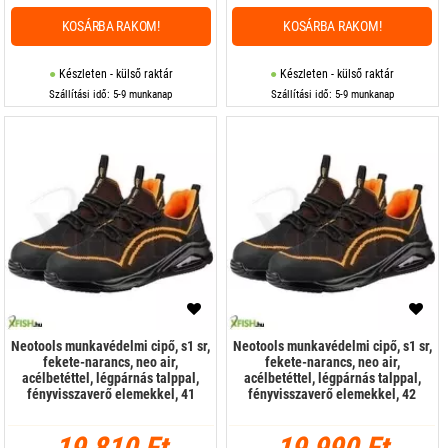
KOSÁRBA RAKOM!
KOSÁRBA RAKOM!
Készleten - külső raktár
Készleten - külső raktár
Szállítási idő: 5-9 munkanap
Szállítási idő: 5-9 munkanap
Neotools munkavédelmi cipő, s1 sr,
Neotools munkavédelmi cipő, s1 sr,
fekete-narancs, neo air,
fekete-narancs, neo air,
acélbetéttel, légpárnás talppal,
acélbetéttel, légpárnás talppal,
fényvisszaverő elemekkel, 41
fényvisszaverő elemekkel, 42
19 810 Ft
19 990 Ft