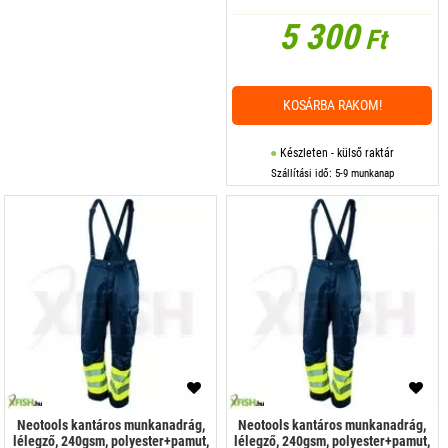
5 300
Ft
KOSÁRBA RAKOM!
Készleten - külső raktár
Szállítási idő: 5-9 munkanap
Neotools kantáros munkanadrág,
Neotools kantáros munkanadrág,
lélegző, 240gsm, polyester+pamut,
lélegző, 240gsm, polyester+pamut,