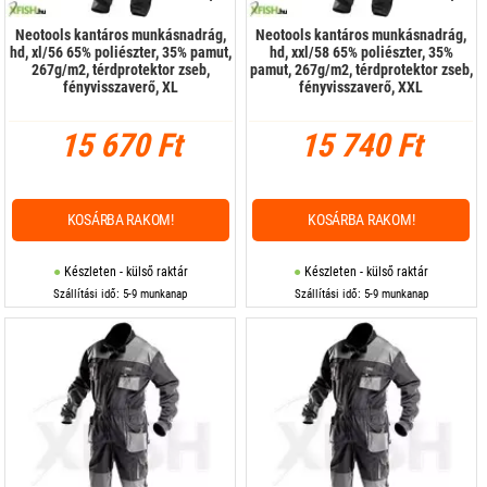
Neotools kantáros munkásnadrág,
Neotools kantáros munkásnadrág,
hd, xl/56 65% poliészter, 35% pamut,
hd, xxl/58 65% poliészter, 35%
267g/m2, térdprotektor zseb,
pamut, 267g/m2, térdprotektor zseb,
fényvisszaverő, XL
fényvisszaverő, XXL
15 670 Ft
15 740 Ft
KOSÁRBA RAKOM!
KOSÁRBA RAKOM!
Készleten - külső raktár
Készleten - külső raktár
Szállítási idő: 5-9 munkanap
Szállítási idő: 5-9 munkanap