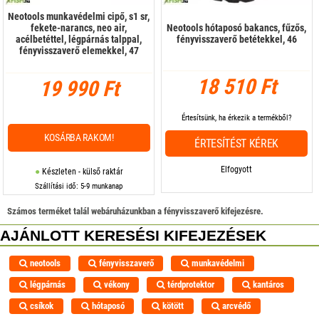
Neotools munkavédelmi cipő, s1 sr,
fekete-narancs, neo air,
Neotools hótaposó bakancs, fűzős,
acélbetéttel, légpárnás talppal,
fényvisszaverő betétekkel, 46
fényvisszaverő elemekkel, 47
18 510 Ft
19 990 Ft
Értesítsünk, ha érkezik a termékből?
KOSÁRBA RAKOM!
ÉRTESÍTÉST KÉREK
Elfogyott
Készleten - külső raktár
Szállítási idő: 5-9 munkanap
Számos terméket talál webáruházunkban a fényvisszaverő kifejezésre.
AJÁNLOTT KERESÉSI KIFEJEZÉSEK
neotools
fényvisszaverő
munkavédelmi
légpárnás
vékony
térdprotektor
kantáros
csíkok
hótaposó
kötött
arcvédő