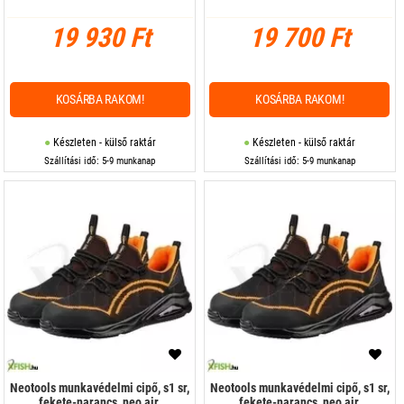
19 930 Ft
19 700 Ft
KOSÁRBA RAKOM!
KOSÁRBA RAKOM!
Készleten - külső raktár
Készleten - külső raktár
Szállítási idő: 5-9 munkanap
Szállítási idő: 5-9 munkanap
Neotools munkavédelmi cipő, s1 sr,
Neotools munkavédelmi cipő, s1 sr,
fekete-narancs, neo air,
fekete-narancs, neo air,