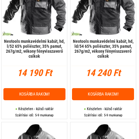
Neotools munkavédelmi kabát, hd,
Neotools munkavédelmi kabát, hd,
l/52 65% poliészter, 35% pamut,
ld/54 65% poliészter, 35% pamut,
267g/m2, vékony fényvisszaverő
267g/m2, vékony fényvisszaverő
csíkok
csíkok
14 190 Ft
14 240 Ft
KOSÁRBA RAKOM!
KOSÁRBA RAKOM!
Készleten - külső raktár
Készleten - külső raktár
Szállítási idő: 5-9 munkanap
Szállítási idő: 5-9 munkanap