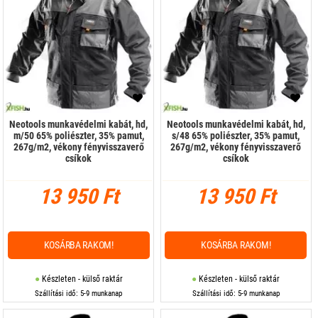
Neotools munkavédelmi kabát, hd,
Neotools munkavédelmi kabát, hd,
m/50 65% poliészter, 35% pamut,
s/48 65% poliészter, 35% pamut,
267g/m2, vékony fényvisszaverő
267g/m2, vékony fényvisszaverő
csíkok
csíkok
13 950 Ft
13 950 Ft
KOSÁRBA RAKOM!
KOSÁRBA RAKOM!
Készleten - külső raktár
Készleten - külső raktár
Szállítási idő: 5-9 munkanap
Szállítási idő: 5-9 munkanap