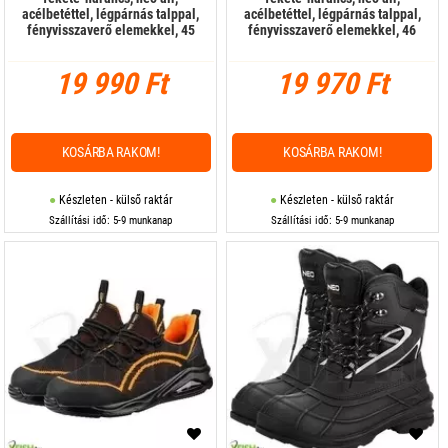
acélbetéttel, légpárnás talppal,
acélbetéttel, légpárnás talppal,
fényvisszaverő elemekkel, 45
fényvisszaverő elemekkel, 46
19 990 Ft
19 970 Ft
KOSÁRBA RAKOM!
KOSÁRBA RAKOM!
Készleten - külső raktár
Készleten - külső raktár
Szállítási idő: 5-9 munkanap
Szállítási idő: 5-9 munkanap