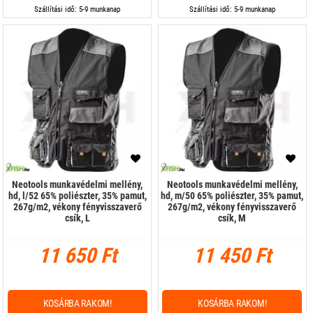
Szállítási idő: 5-9 munkanap
Szállítási idő: 5-9 munkanap
Neotools munkavédelmi mellény,
Neotools munkavédelmi mellény,
hd, l/52 65% poliészter, 35% pamut,
hd, m/50 65% poliészter, 35% pamut,
267g/m2, vékony fényvisszaverő
267g/m2, vékony fényvisszaverő
csík, L
csík, M
11 650 Ft
11 450 Ft
KOSÁRBA RAKOM!
KOSÁRBA RAKOM!