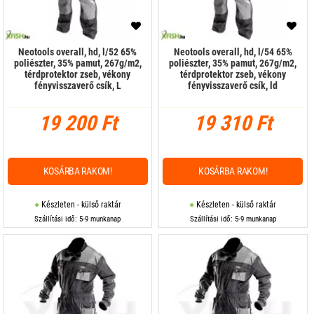
Neotools overall, hd, l/52 65%
Neotools overall, hd, l/54 65%
poliészter, 35% pamut, 267g/m2,
poliészter, 35% pamut, 267g/m2,
térdprotektor zseb, vékony
térdprotektor zseb, vékony
fényvisszaverő csík, L
fényvisszaverő csík, ld
19 200 Ft
19 310 Ft
KOSÁRBA RAKOM!
KOSÁRBA RAKOM!
Készleten - külső raktár
Készleten - külső raktár
Szállítási idő: 5-9 munkanap
Szállítási idő: 5-9 munkanap