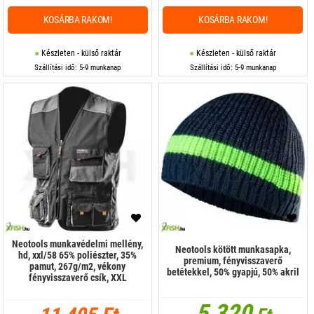
KOSÁRBA RAKOM!
KOSÁRBA RAKOM!
Készleten - külső raktár
Készleten - külső raktár
Szállítási idő: 5-9 munkanap
Szállítási idő: 5-9 munkanap
Neotools munkavédelmi mellény,
Neotools kötött munkasapka,
hd, xxl/58 65% poliészter, 35%
premium, fényvisszaverő
pamut, 267g/m2, vékony
betétekkel, 50% gyapjú, 50% akril
fényvisszaverő csík, XXL
5 320