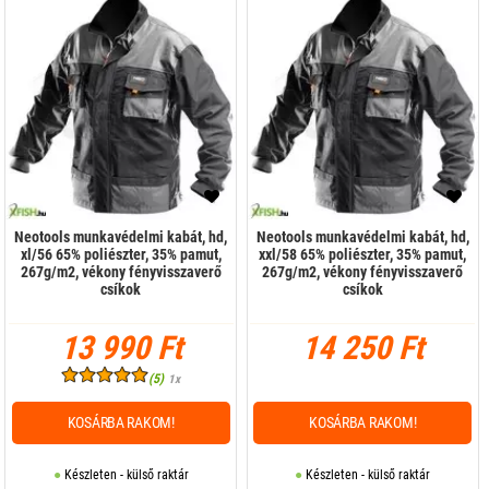
Neotools munkavédelmi kabát, hd,
Neotools munkavédelmi kabát, hd,
xl/56 65% poliészter, 35% pamut,
xxl/58 65% poliészter, 35% pamut,
267g/m2, vékony fényvisszaverő
267g/m2, vékony fényvisszaverő
csíkok
csíkok
13 990 Ft
14 250 Ft
(5)
1x
KOSÁRBA RAKOM!
KOSÁRBA RAKOM!
Készleten - külső raktár
Készleten - külső raktár