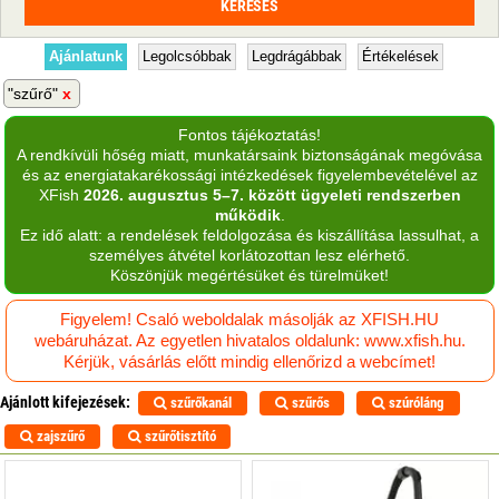
Ajánlatunk
Legolcsóbbak
Legdrágábbak
Értékelések
"szűrő"
Fontos tájékoztatás!
A rendkívüli hőség miatt, munkatársaink biztonságának megóvása
és az energiatakarékossági intézkedések figyelembevételével az
XFish
2026. augusztus 5–7. között ügyeleti rendszerben
működik
.
Ez idő alatt: a rendelések feldolgozása és kiszállítása lassulhat, a
személyes átvétel korlátozottan lesz elérhető.
Köszönjük megértésüket és türelmüket!
Figyelem! Csaló weboldalak másolják az XFISH.HU
webáruházat. Az egyetlen hivatalos oldalunk: www.xfish.hu.
Kérjük, vásárlás előtt mindig ellenőrizd a webcímet!
Ajánlott kifejezések:
szűrőkanál
szűrős
szúróláng
zajszűrő
szűrőtisztító