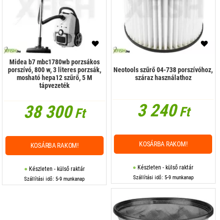
Midea b7 mbc1780wb porzsákos
porszívó, 800 w, 3 literes porzsák,
Neotools szűrő 04-738 porszívóhoz,
mosható hepa12 szűrő, 5 M
száraz használathoz
tápvezeték
3 240
38 300
Ft
Ft
KOSÁRBA RAKOM!
KOSÁRBA RAKOM!
Készleten - külső raktár
Készleten - külső raktár
Szállítási idő: 5-9 munkanap
Szállítási idő: 5-9 munkanap