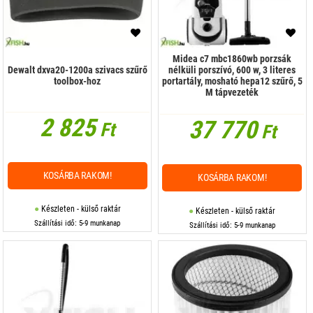
Midea c7 mbc1860wb porzsák
Dewalt dxva20-1200a szivacs szűrő
nélküli porszívó, 600 w, 3 literes
toolbox-hoz
portartály, mosható hepa12 szűrő, 5
M tápvezeték
2 825
37 770
Ft
Ft
KOSÁRBA RAKOM!
KOSÁRBA RAKOM!
Készleten - külső raktár
Készleten - külső raktár
Szállítási idő: 5-9 munkanap
Szállítási idő: 5-9 munkanap