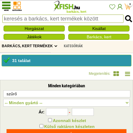
0
barkács, kert
Horgászat
Kisállat
Játékok
Barkács, kert
KATEGÓRIÁK
31 találat
Megjelenítés:
Minden kategóriában
Ár:
-
Azonnali készlet
Külső raktáron készleten