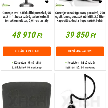
Gorenje svc144fbk álló porszívó, 95
Gorenje vcea01gacwcy porszívó, 700
w, 2 in 1, hepa szűrő, turbo kefe, li-
w, ciklonos, porzsák nélküli, 2,2 liter
ion akkumulátor, 0,6 l-es tartály
kapacitás, dupla hepa szűrő, fehér
48 910
39 850
Ft
Ft
KOSÁRBA RAKOM!
KOSÁRBA RAKOM!
Készleten - külső raktár
Készleten - külső raktár
Szállítási idő: 5-9 munkanap
Szállítási idő: 5-9 munkanap