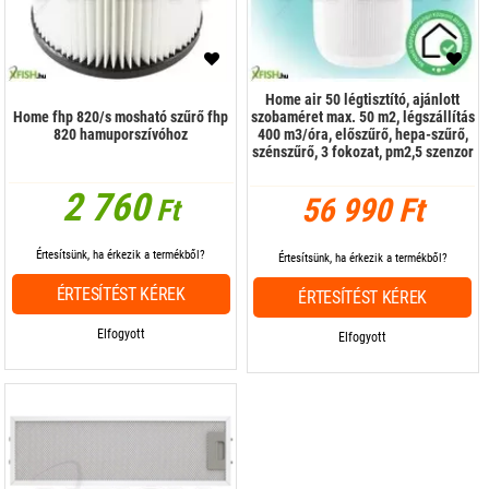
Home air 50 légtisztító, ajánlott
Home fhp 820/s mosható szűrő fhp
szobaméret max. 50 m2, légszállítás
820 hamuporszívóhoz
400 m3/óra, előszűrő, hepa-szűrő,
szénszűrő, 3 fokozat, pm2,5 szenzor
2 760
56 990 Ft
Ft
Értesítsünk, ha érkezik a termékből?
Értesítsünk, ha érkezik a termékből?
ÉRTESÍTÉST KÉREK
ÉRTESÍTÉST KÉREK
Elfogyott
Elfogyott