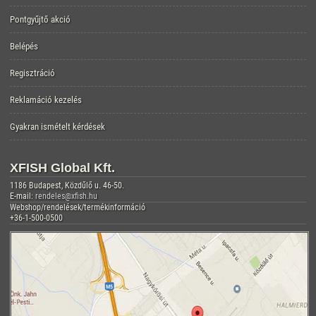
Pontgyűjtő akció
Belépés
Regisztráció
Reklamáció kezelés
Gyakran ismételt kérdések
XFISH Global Kft.
1186 Budapest, Közdűlő u. 46-50.
E-mail:
rendeles@xfish.hu
Webshop/rendelések/termékinformáció
+36-1-500-0500