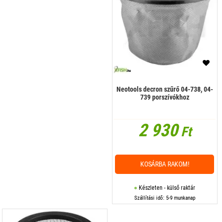
Neotools decron szűrő 04-738, 04-
739 porszívókhoz
2 930
Ft
KOSÁRBA RAKOM!
Készleten - külső raktár
Szállítási idő: 5-9 munkanap