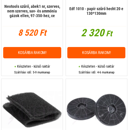
Neotools szűrő, abek1 nr, szerves,
Edf 1010 - papír szűrő hecht 20 e
nem szerves, sav- és ammónia
130*130mm
gázok ellen, 97-350-hez, ce
2 320
8 520 Ft
Ft
KOSÁRBA RAKOM!
KOSÁRBA RAKOM!
Készleten - külső raktár
Készleten - külső raktár
Szállítási idő: 5-9 munkanap
Szállítási idő: 4-6 munkanap