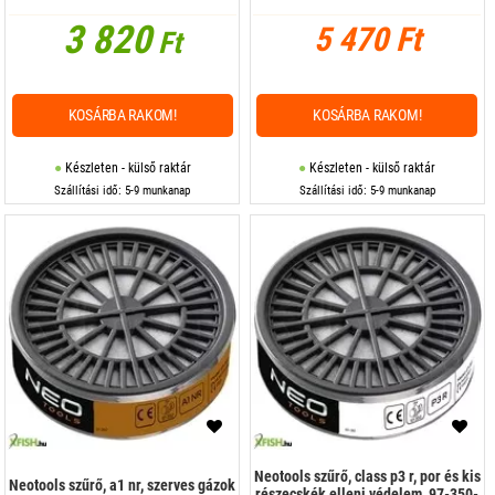
3 820
5 470 Ft
Ft
KOSÁRBA RAKOM!
KOSÁRBA RAKOM!
Készleten - külső raktár
Készleten - külső raktár
Szállítási idő: 5-9 munkanap
Szállítási idő: 5-9 munkanap
Neotools szűrő, class p3 r, por és kis
Neotools szűrő, a1 nr, szerves gázok
részecskék elleni védelem, 97-350-