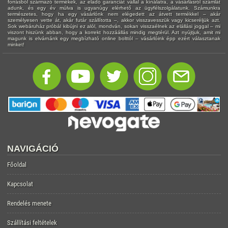
forrásból származó termékek, az eladó garanciát vállal a kínálatra, a vásárlásról számlát
adunk, és egy év múlva is ugyanúgy elérhető az ügyfélszolgálatunk. Számunkra
természetes, hogy ha egy vásárlónk nem elégedett az átvett termékkel – akár
személyesen vette át, akár futár szállította –, akkor visszavesszük vagy kicseréljük azt.
Sok webáruház próbál kibújni ez alól, mondván, sokan visszaélnek az elállási joggal – mi
viszont hiszünk abban, hogy a korrekt hozzáállás mindig megtérül. Azt nyújtjuk, amit mi
magunk is elvárnánk egy megbízható online bolttól – vásárlóink épp ezért választanak
minket!
NAVIGÁCIÓ
Főoldal
Kapcsolat
Rendelés menete
Szállítási feltételek