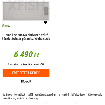
Home kpe 6044/a aktívszén szűrő
készlet twister páraelszívókhoz, 2db
6 490
Ft
Értesítsünk, ha érkezik a termékből?
ÉRTESÍTÉST KÉREK
Elfogyott
Számos terméket talál webáruházunkban a szűrő kifejezésre. Kifejezések:
szűrőkanál, szűrős, szúróláng.