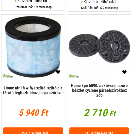
Készleten - külső raktár
Készleten - külső raktár
Szállítási idő: 5-9 munkanap
Szállítási idő: 5-9 munkanap
Home kpe 6090/c aktívszén szűrő
Home air 18 wifi/s szűrő, szűrő air
készlet cyclone páraelszívókhoz
18 wifi légtisztítóhoz, hepa-szűrővel
2db
2 710
5 940 Ft
Ft
KOSÁRBA RAKOM!
KOSÁRBA RAKOM!