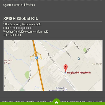
Gyakran ismételt kérdések
XFISH Global Kft.
1186 Budapest, Közdűlő u. 46-50.
E-mail:
rendeles@xfish.hu
Webshop/rendelések/termékinformáció
+36-1-500-0500
horgászat, horgász, bojlizás, pergetés, feeder, közösség, imperial baits, fogási napló,
apróhirdetés, horgász videó, horgász webáruház, horgász webshop, online horgászbolt,