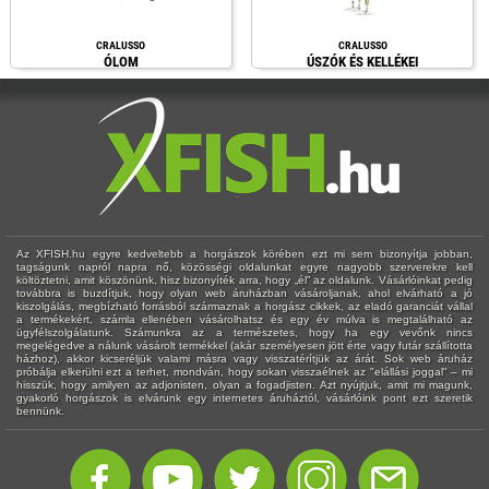
CRALUSSO
CRALUSSO
ÓLOM
ÚSZÓK ÉS KELLÉKEI
Az XFISH.hu egyre kedveltebb a horgászok körében ezt mi sem bizonyítja jobban,
tagságunk napról napra nő, közösségi oldalunkat egyre nagyobb szerverekre kell
költöztetni, amit köszönünk, hisz bizonyíték arra, hogy „él” az oldalunk. Vásárlóinkat pedig
továbbra is buzdítjuk, hogy olyan web áruházban vásároljanak, ahol elvárható a jó
kiszolgálás, megbízható forrásból származnak a horgász cikkek, az eladó garanciát vállal
a termékekért, számla ellenében vásárolhatsz és egy év múlva is megtalálható az
ügyfélszolgálatunk. Számunkra az a természetes, hogy ha egy vevőnk nincs
megelégedve a nálunk vásárolt termékkel (akár személyesen jött érte vagy futár szállította
házhoz), akkor kicseréljük valami másra vagy visszatérítjük az árát. Sok web áruház
próbálja elkerülni ezt a terhet, mondván, hogy sokan visszaélnek az "elállási joggal" – mi
hisszük, hogy amilyen az adjonisten, olyan a fogadjisten. Azt nyújtjuk, amit mi magunk,
gyakorló horgászok is elvárunk egy internetes áruháztól, vásárlóink pont ezt szeretik
bennünk.