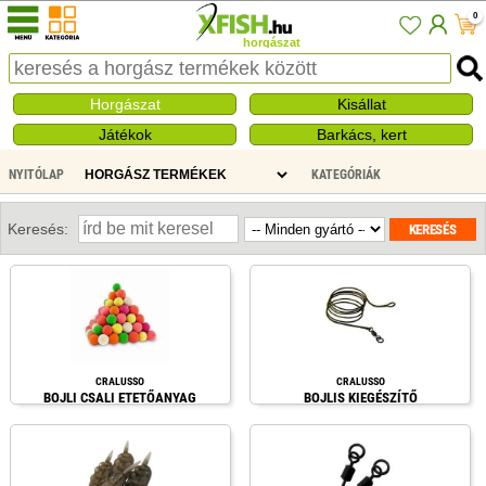
0
horgászat
Horgászat
Kisállat
Játékok
Barkács, kert
NYITÓLAP
KATEGÓRIÁK
CRALUSSO HORGÁSZ TERMÉKEK
Keresés:
CRALUSSO
CRALUSSO
BOJLI CSALI ETETŐANYAG
BOJLIS KIEGÉSZÍTŐ