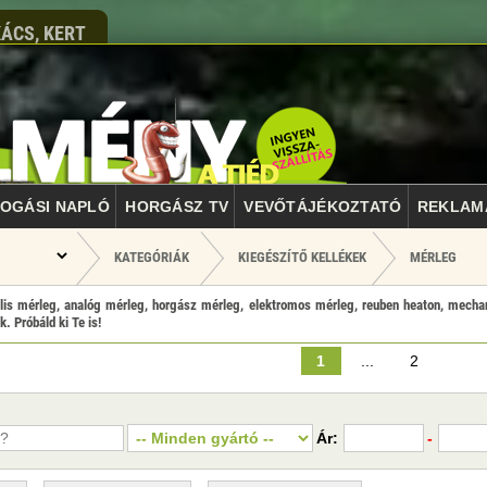
ÁCS, KERT
OGÁSI NAPLÓ
HORGÁSZ TV
VEVŐTÁJÉKOZTATÓ
REKLAM
KATEGÓRIÁK
KIEGÉSZÍTŐ KELLÉKEK
MÉRLEG
ális mérleg, analóg mérleg, horgász mérleg, elektromos mérleg, reuben heaton, mechani
. Próbáld ki Te is!
1
...
2
Ár:
-