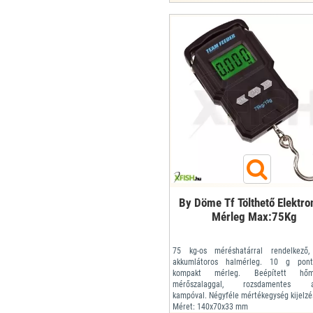
By Döme Tf Tölthető Elektr
Mérleg Max:75Kg
75 kg-os méréshatárral rendelkező, 
akkumlátoros halmérleg. 10 g pont
kompakt mérleg. Beépített hőmé
mérőszalaggal, rozsdamentes a
kampóval. Négyféle mértékegység kijelzé
Méret: 140x70x33 mm