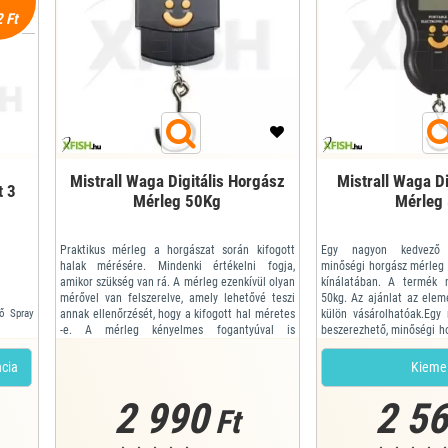
 Ft
Mistrall Waga Digitális Horgász
Mistrall Waga D
t 3
Mérleg 50Kg
Mérleg
Praktikus mérleg a horgászat során kifogott
Egy nagyon kedvező 
halak mérésére. Mindenki értékelni fogja,
minőségi horgász mérleg 
amikor szükség van rá. A mérleg ezenkívül olyan
kínálatában. A termék 
mérővel van felszerelve, amely lehetővé teszi
50kg. Az ajánlat az ele
tő Spray
annak ellenőrzését, hogy a kifogott hal méretes
külön vásárolhatóak.Egy
-e. A mérleg kényelmes fogantyúval is
beszerezhető, minőségi h
rendelkezik, ennek köszönhetően könnyedén
nagy Mistrall márka kínál
lemérheti a nagyméretű halakat is, miközben a
Teherbírása: Maximum50
ncia
Kieme
mérleget a kezében tartja. A Mistrall megfelel...
2 990
2 5
Ft