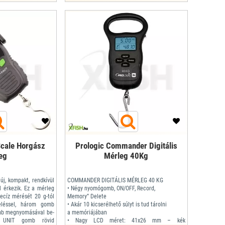
Scale Horgász
Prologic Commander Digitális
eg
Mérleg 40Kg
j, kompakt, rendkívül
COMMANDER DIGITÁLIS MÉRLEG 40 KG
l érkezik. Ez a mérleg
• Négy nyomógomb, ON/OFF, Record,
recíz mérését 20 g-tól
Memory” Delete
eléssel, három gomb
• Akár 10 kicserélhető súlyt is tud tárolni
omb megnyomásával be-
a memóriájában
z UNIT gomb rövid
• Nagy LCD méret: 41x26 mm – kék