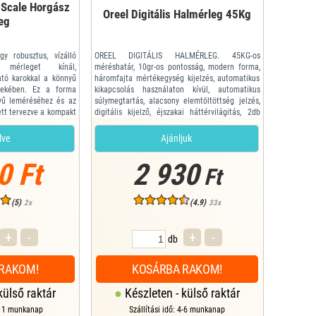
 Scale Horgász
Oreel Digitális Halmérleg 45Kg
eg
 robusztus, vízálló
OREEL DIGITÁLIS HALMÉRLEG. 45KG-os
s mérleget kínál,
méréshatár, 10gr-os pontosság, modern forma,
ató karokkal a könnyű
háromfajta mértékegység kijelzés, automatikus
rdekében. Ez a forma
kikapcsolás használaton kívül, automatikus
yű leméréséhez és az
súlymegtartás, alacsony elemtöltöttség jelzés,
ett tervezve a kompakt
digitális kijelző, éjszakai háttérvilágitás, 2db
ítás közben. A mérleg
AAA elem
mpóval rendelkezik a
Mérés határ:45kg
lve
Ajánljuk
akasztásához. A teljes
0 Ft
2 930
Ft
(5)
(4.9)
2x
33x
+
-
+
-
db
RAKOM!
KOSÁRBA RAKOM!
külső raktár
Készleten - külső raktár
6-11 munkanap
Szállítási idő: 4-6 munkanap