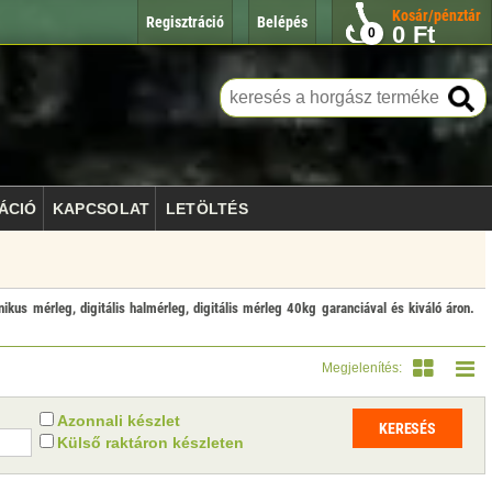
Kosár/pénztár
Regisztráció
Belépés
0
Ft
0
ÁCIÓ
KAPCSOLAT
LETÖLTÉS
kus mérleg, digitális halmérleg, digitális mérleg 40kg garanciával és kiváló áron.
Megjelenítés:
Azonnali készlet
Külső raktáron készleten