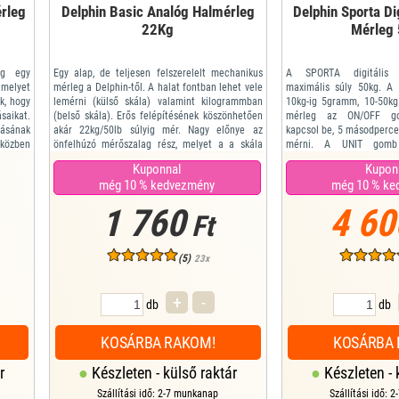
érleg
Delphin Basic Analóg Halmérleg
Delphin Sporta Di
22Kg
Mérleg
eg egy
Egy alap, de teljesen felszerelelt mechanikus
A SPORTA digitális 
melyet
mérleg a Delphin-től. A halat fontban lehet vele
maximális súly 50kg. A
k, hogy
lemérni (külső skála) valamint kilogrammban
10kg-ig 5gramm, 10-50k
saikat.
(belső skála). Erős felépítésének köszönhetően
mérleg az ON/OFF g
ásának
akár 22kg/50lb súlyig mér. Nagy előnye az
kapcsol be, 5 másodperce
közben
önfelhúzó mérőszalag rész, melyet a a skála
mérni. A UNIT gomb 
hosszú
alján helyeztek el. Ennek köszönhetően minden
lenyomásával választhat
Kuponnal
Kupon
vasható
horgász két pótolhatatlan eszközt kap ebben az
(kg, lb,JIN,oz) amit a ki
még 10 % kedvezmény
még 10 % ke
 pontos
egy mérlegben.
mérés egységét a súly 
Max súly: 22 kg
lehet változtatni.
1 760
4 60
...
M...
Ft
(5)
23x
+
-
db
db
KOSÁRBA RAKOM!
KOSÁRBA 
r
Készleten - külső raktár
Készleten - 
Szállítási idő: 2-7 munkanap
Szállítási idő: 