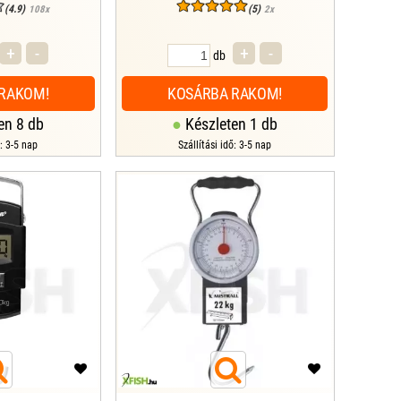
(4.9)
(5)
108x
2x
+
-
+
-
db
RAKOM!
KOSÁRBA RAKOM!
en 8 db
Készleten 1 db
ő: 3-5 nap
Szállítási idő: 3-5 nap