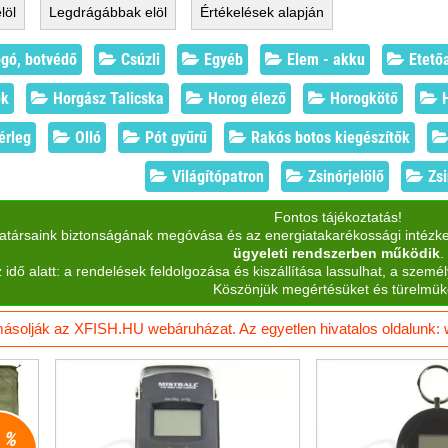
löl
Legdrágábbak
elöl
Értékelések
alapján
ogó, botvédő
Csúzli
Egyéb
Elem - akku
Etetőa
ők
Horgász Talicska
Horog élező
Horogkötő
H
rleg
Olló
Pót gyűrű
Rakós botos kiegészítők
Világítópatron
Zsinórjelölő
Zsi
Fontos tájékoztatás!
katársaink biztonságának megóvása és az energiatakarékossági intézk
ügyeleti rendszerben működik
.
 idő alatt: a rendelések feldolgozása és kiszállítása lassulhat, a személ
Köszönjük megértésüket és türelmük
solják az XFISH.HU webáruházat. Az egyetlen hivatalos oldalunk: ww
9 %