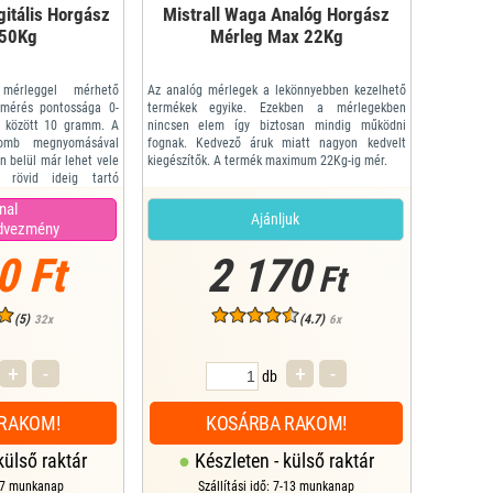
gitális Horgász
Mistrall Waga Analóg Horgász
 50Kg
Mérleg Max 22Kg
mérleggel mérhető
Az analóg mérlegek a lekönnyebben kezelhető
 mérés pontossága 0-
termékek egyike. Ezekben a mérlegekben
g között 10 gramm. A
nincsen elem így biztosan mindig működni
omb megnyomásával
fognak. Kedvező áruk miatt nagyon kedvelt
n belül már lehet vele
kiegészítők. A termék maximum 22Kg-ig mér.
rövid ideig tartó
ó ki a mérés egysége
nal
jelző alján látható. A
Ajánljuk
dvezmény
felakasztása után is
0 Ft
2 170
Ft
(5)
(4.7)
32x
6x
+
-
+
-
db
RAKOM!
KOSÁRBA RAKOM!
külső raktár
Készleten - külső raktár
2-7 munkanap
Szállítási idő: 7-13 munkanap