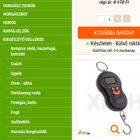
régi ár:
8 170
Ft
HORGÁSZ ZSINÓR
HORGÁSZBOT
+
-
HOROG
KAPÁSJELZŐK
KOSÁRBA RAKOM!
KIEGÉSZÍTŐ KELLÉKEK
Készleten - külső raktá
Botspicc védő, összefogó,
Szállítási idő: 2-6 munkanap
botvédő
Csúzli
Egyéb
Elem - akku
Etetőanyag rosta
Favágás, balta
Fogó
Halfüstölő
Harcsás kiegészítők