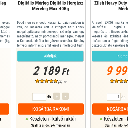
leg
Digitális Mérleg Digitális Horgász
Zfish Heavy Duty
Méreleg Max:40Kg
Mérl
 gyors
Fogd meg és engedd vissza! Ez idáig rendben is
A cseh ZFISH márka egy
sággal
van, de mekkora volt a kifogott hal? Ennek
kialakítású digitáli
g között
megállapítására mindenképp szükség van egy
megerősített összecsukh
mentes
megbízható, nagy pontosságú mérlegre, melyet
kezelés és szállítás é
és (kg,
a Kamasaki kínál a horgászok számára. Néhány
elsősorban a fogás könn
lényegi információ, amit erről a mérlegről tudni
összecsukható karokhoz l
kell: - 40kg-os méréshatár, a kapitális halakhoz
méretek érdekében száll
is - 10gr-os pontosság az igazán precíz
fix akasztófüllel és ka
Ajánljuk
Kieme
horgászokért - Modern forma - Háromfajt...
mérőhálók vagy táskák fel
mérl...
2 189
9 99
Ft
(5)
1x
+
-
db
db
KOSÁRBA RAKOM!
KOSÁRBA 
r
Készleten - külső raktár
Készleten - 
Szállítási idő: 2-6 munkanap
Szállítási idő: 