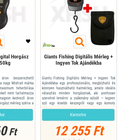
igital Horgász
Giants Fishing Digitális Mérleg +
 50kg
Ingyen Tok Ajándékba
áron beszerezhető
Giants Fishing Digitális Mérleg + Ingyen Tok
a nagy Mistrall márka
Ajándékba egy professzionális, megbízható és
maximum teherbírása
könnyen használható halmérleg, amely ideális
meket nem tartalmazza
választás minden horgásznak, aki pontosan
 nagyon kedvező áron
szeretné lemérni a zsákmány súlyát — legyen
orgász mérleg széria a
szó egy kisebb keszegről vagy egy komoly
atában.
pontyról. A csomag ingyenes tokot is tartalmaz,
Kg
így a mérleg mindig védett és rendezetten
lve
Kiemelve
tárolható.
A mérleg nagy, jól olvasható digit...
60
12 255 Ft
Ft