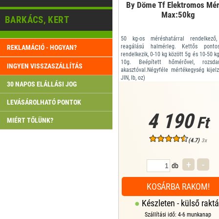
By Döme Tf Elektromos Mér
Max:50kg
BARKÁCS, KERT
50 kg-os méréshatárral rendelkező,
reagálású halmérleg. Kettős pontos
REKLAMÁCIÓ - HOGYAN?
rendelkezik, 0-10 kg között 5g és 10-50 k
10g. Beépített hőmérővel, rozsda
INGYEN VISSZASZÁLLÍTÁS
akasztóval.Négyféle mértékegység kijelz
JIN, lb, oz)
30 NAPOS ELÁLLÁSI JOG
Méret: 180x60x25 mm
Automatikus súlymegtartás
Digitális kijelző
LEVÁSÁROLHATÓ PONTOK
Áramforrás: 2 db AAA elem (tartozék)
4 190
Tömeg: 103 g
Ft
MIÉRT TŐLÜNK?
(4.7)
3x
+
-
db
KOSÁRBA RAKOM!
Készleten - külső raktá
Szállítási idő: 4-6 munkanap