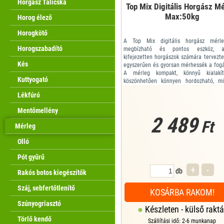
Horgász Talicska
Top Mix Digitális Horgász M
Max:50kg
Horog élező
Horogkötő
A Top Mix digitális horgász mérl
Horogszabadító
megbízható és pontos eszköz, a
kifejezetten horgászok számára tervezte
Kés
egyszerűen és gyorsan mérhessék a fogá
A mérleg kompakt, könnyű kialakít
Kuttyogató
köszönhetően könnyen hordozható, mi
strapabíró szerkezete garantálja a 
Lékfúró
élettartamot. Nagy méretű, könnyen leol
digitális kijelzővel rendelkezik, amely
Mentőmellény
súlyadatokat ...
2 489
Ft
Mérleg
Olló
Pót gyűrű
+
-
db
Rakós botos kiegészítők
Száj, sebfertőtlenítő
KOSÁRBA RAKOM!
Szúnyogriasztó
Készleten - külső raktá
Törlő kendő
Szállítási idő: 2-6 munkanap