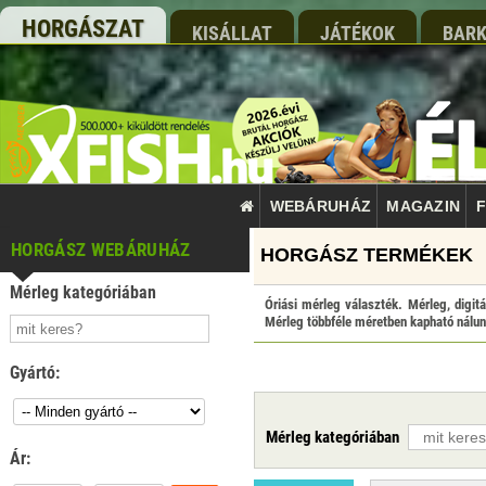
HORGÁSZAT
KISÁLLAT
JÁTÉKOK
BARK
WEBÁRUHÁZ
MAGAZIN
F
HORGÁSZ WEBÁRUHÁZ
Mérleg kategóriában
Óriási mérleg választék. Mérleg, digit
Mérleg többféle méretben kapható nálunk
Gyártó:
Mérleg kategóriában
Ár: