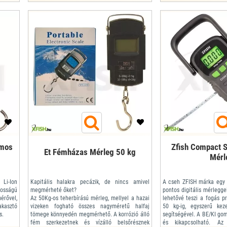
omos
Zfish Compact 
Et Fémházas Mérleg 50 kg
Mérl
Li-Ion
Kapitális halakra pecázik, de nincs amivel
A cseh ZFISH márka egy ú
osságú
megmérheté őket?
pontos digitális mérlegge
rővel,
Az 50Kg-os teherbírású mérleg, mellyel a hazai
lehetővé teszi a fogás p
kasztó
vizeken fogható összes nagyméretű halfaj
50 kg-ig, egyszerű kez
s.
tömege könnyedén megmérhető. A korrózió álló
segítségével. A BE/KI g
fém szerkezetnek és vízálló belsőrésznek
és kikapcsolható. A