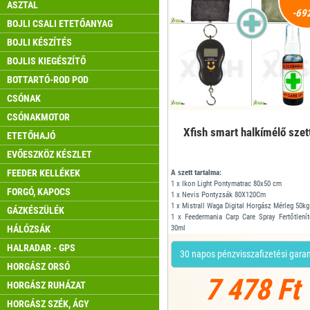
ASZTAL
-692
BOJLI CSALI ETETŐANYAG
BOJLI KÉSZÍTÉS
BOJLIS KIEGÉSZÍTŐ
BOTTARTÓ-ROD POD
CSÓNAK
CSÓNAKMOTOR
Xfish smart halkímélő szet
ETETŐHAJÓ
EVŐESZKÖZ KÉSZLET
FEEDER KELLÉKEK
A szett tartalma:
1 x Ikon Light Pontymatrac 80x50 cm
FORGÓ, KAPOCS
1 x Nevis Pontyzsák 80X120Cm
1 x Mistrall Waga Digital Horgász Mérleg 50kg
GÁZKÉSZÜLÉK
1 x Feedermania Carp Care Spray Fertőtlení
HÁLÓZSÁK
30ml
HALRADAR - GPS
30 napos pénzvisszafizetési gara
HORGÁSZ ORSÓ
7 478 Ft
HORGÁSZ RUHÁZAT
HORGÁSZ SZÉK, ÁGY