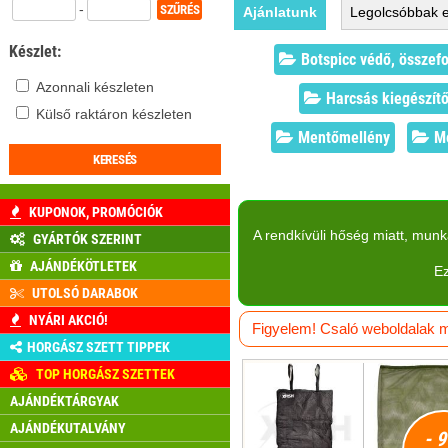
-
Ajánlatunk
Legolcsóbbak
e
Készlet:
Botspicc védő, összef
Azonnali készleten
Harcsás kiegészít
Külső raktáron készleten
Mentőmellény
Mé
KUPONOK, PROMÓCIÓK
A rendkívüli hőség miatt, mun
GYÁRTÓK SZERINT
AJÁNDÉKÖTLETEK
Ez
UTOLSÓ DARABOK
NYÁRI AKCIÓ!
Figyelem! Csaló weboldalak má
HORGÁSZ SZETT TIPPEK
TOP HORGÁSZ SZETTEK
AJÁNDÉKTÁRGYAK
AJÁNDÉKUTALVÁNY
- 