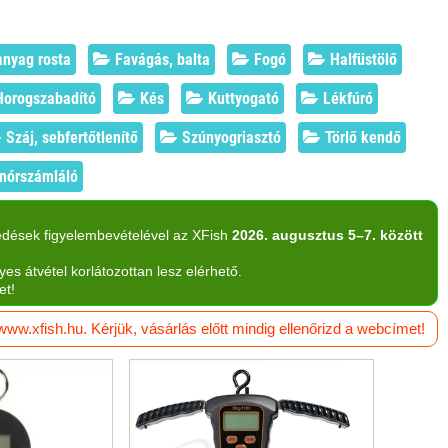
nyag rosta
Favágás, balta
Fogó
Halfüstölő
orogszabadító
Kés
Kuttyogató
Lékfúró
Száj, sebfertőtlenítő
Szúnyogriasztó
Törlő kendő
nórszámláló
edések figyelembevételével az XFish
2026. augusztus 5–7. között
yes átvétel korlátozottan lesz elérhető.
et!
w.xfish.hu. Kérjük, vásárlás előtt mindig ellenőrizd a webcímet!