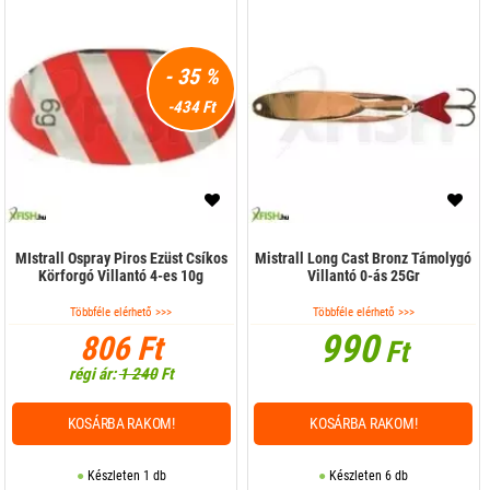
- 35 %
-434 Ft
MIstrall Ospray Piros Ezüst Csíkos
Mistrall Long Cast Bronz Támolygó
Körforgó Villantó 4-es 10g
Villantó 0-ás 25Gr
Többféle elérhető >>>
Többféle elérhető >>>
990
806 Ft
Ft
régi ár:
1 240
Ft
KOSÁRBA RAKOM!
KOSÁRBA RAKOM!
Készleten 1 db
Készleten 6 db