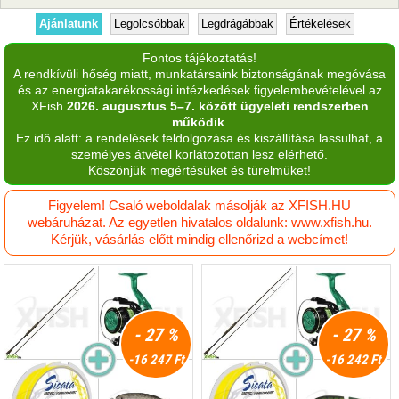
Ajánlatunk
Legolcsóbbak
Legdrágábbak
Értékelések
Fontos tájékoztatás!
A rendkívüli hőség miatt, munkatársaink biztonságának megóvása
és az energiatakarékossági intézkedések figyelembevételével az
XFish
2026. augusztus 5–7. között ügyeleti rendszerben
működik
.
Ez idő alatt: a rendelések feldolgozása és kiszállítása lassulhat, a
személyes átvétel korlátozottan lesz elérhető.
Köszönjük megértésüket és türelmüket!
Figyelem! Csaló weboldalak másolják az XFISH.HU
webáruházat. Az egyetlen hivatalos oldalunk: www.xfish.hu.
Kérjük, vásárlás előtt mindig ellenőrizd a webcímet!
- 27 %
- 27 %
-16 247 Ft
-16 242 Ft