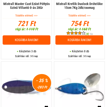
Mistrall Master Cast Ezüst Pöttyös
Mistrall Kretlik Duolock Drótelőke
Színű Villantó 0-ás 28Gr
15cm 7Kg 2db/csomag
Többféle elérhető >>>
Többféle elérhető >>>
721 Ft
754 Ft
régi ár:
1 110
Ft
régi ár:
1 160
Ft
(4)
1x
KOSÁRBA RAKOM!
KOSÁRBA RAKOM!
Készleten 3 db
Készleten 8 db
Szállítási idő: 3-5 nap
Szállítási idő: 3-5 nap
- 35 %
-283 Ft