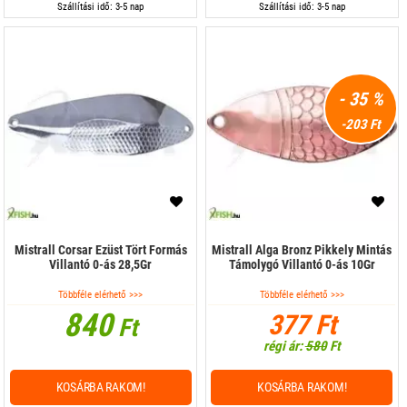
Szállítási idő: 3-5 nap
Szállítási idő: 3-5 nap
- 35 %
-203 Ft
Mistrall Corsar Ezüst Tört Formás
Mistrall Alga Bronz Pikkely Mintás
Villantó 0-ás 28,5Gr
Támolygó Villantó 0-ás 10Gr
Többféle elérhető >>>
Többféle elérhető >>>
840
377 Ft
Ft
régi ár:
580
Ft
KOSÁRBA RAKOM!
KOSÁRBA RAKOM!