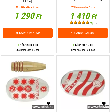
as 12g
Többféle elérhető >>>
Többféle elérhető >>>
1 290
1 410
Ft
Ft
(5)
1x
KOSÁRBA RAKOM!
KOSÁRBA RAKOM!
Készleten 1 db
Készleten 2 db
Szállítási idő: 3-5 nap
Szállítási idő: 3-5 nap