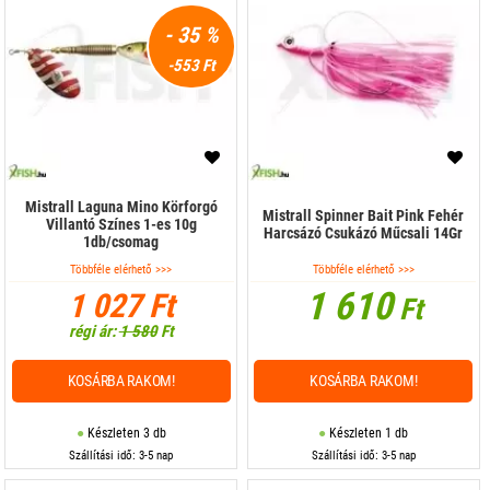
- 35 %
-553 Ft
Mistrall Laguna Mino Körforgó
Mistrall Spinner Bait Pink Fehér
Villantó Színes 1-es 10g
Harcsázó Csukázó Műcsali 14Gr
1db/csomag
Többféle elérhető >>>
Többféle elérhető >>>
1 610
1 027 Ft
Ft
régi ár:
1 580
Ft
KOSÁRBA RAKOM!
KOSÁRBA RAKOM!
Készleten 3 db
Készleten 1 db
Szállítási idő: 3-5 nap
Szállítási idő: 3-5 nap