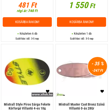
1 550
481 Ft
Ft
régi ár:
740
Ft
KOSÁRBA RAKOM!
KOSÁRBA RAKOM!
Készleten 6 db
Készleten 1 db
Szállítási idő: 3-5 nap
Szállítási idő: 3-5 nap
- 35 %
-347 Ft
Mistrall Style Piros Sárga Fekete
Mistrall Master Cast Bronz Színű
Körforgó Villantó 4-es 10g
Villantó 0-ás 28Gr