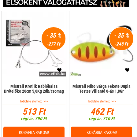
- 35 %
- 35 %
-277 Ft
-248 Ft
Mistrall Kretlik Rablóhalas
Mistrall Niko Sárga Fekete Dupla
Drótelőke 20cm 5,0Kg 2db/csomag
Testes Villantó 0-ás 1,8Gr
Többféle elérhető >>>
Többféle elérhető >>>
513 Ft
462 Ft
régi ár:
790
Ft
régi ár:
710
Ft
KOSÁRBA RAKOM!
KOSÁRBA RAKOM!