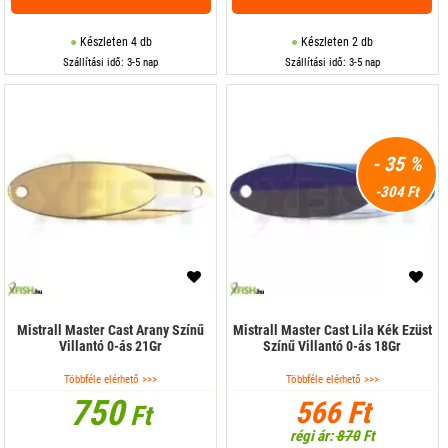
Készleten 4 db
Készleten 2 db
Szállítási idő: 3-5 nap
Szállítási idő: 3-5 nap
- 35 %
-304 Ft
Mistrall Master Cast Arany Színű
Mistrall Master Cast Lila Kék Ezüst
Villantó 0-ás 21Gr
Színű Villantó 0-ás 18Gr
Többféle elérhető >>>
Többféle elérhető >>>
750
566 Ft
Ft
régi ár:
870
Ft