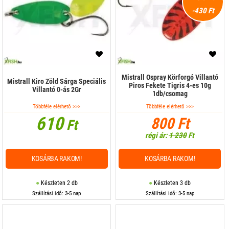
-430 Ft
Mistrall Ospray Körforgó Villantó
Mistrall Kiro Zöld Sárga Speciális
Piros Fekete Tigris 4-es 10g
Villantó 0-ás 2Gr
1db/csomag
Többféle elérhető >>>
Többféle elérhető >>>
610
800 Ft
Ft
régi ár:
1 230
Ft
KOSÁRBA RAKOM!
KOSÁRBA RAKOM!
Készleten 2 db
Készleten 3 db
Szállítási idő: 3-5 nap
Szállítási idő: 3-5 nap