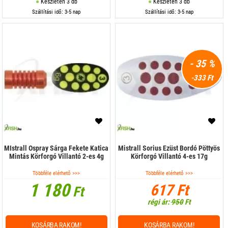
Készleten 3 db
Készleten 3 db
Szállítási idő: 3-5 nap
Szállítási idő: 3-5 nap
- 35 %
-333 Ft
MIstrall Ospray Sárga Fekete Katica
Mistrall Sorius Ezüst Bordó Pöttyös
Mintás Körforgó Villantó 2-es 4g
Körforgó Villantó 4-es 17g
Többféle elérhető >>>
Többféle elérhető >>>
1 180
617 Ft
Ft
régi ár:
950
Ft
KOSÁRBA RAKOM!
KOSÁRBA RAKOM!