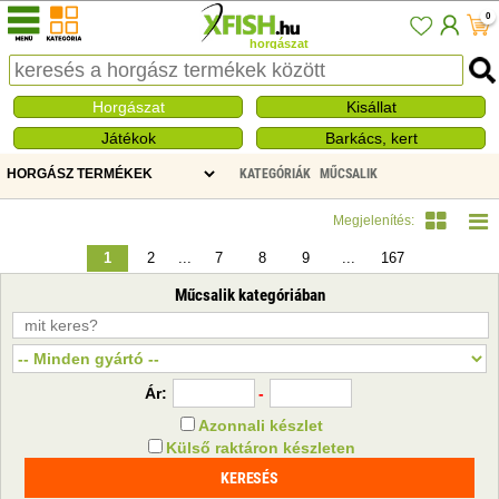
0
horgászat
Horgászat
Kisállat
Játékok
Barkács, kert
KATEGÓRIÁK
MŰCSALIK
Megjelenítés:
1
2
...
7
8
9
...
167
Műcsalik kategóriában
Ár:
-
Azonnali készlet
Külső raktáron készleten