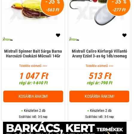
- 35 %
- 35 %
-563 Ft
-277 Ft
Mistrall Spinner Bait Sárga Barna
Mistrall Caliro Körforgó Villantó
Harcsázó Csukázó Műcsali 14Gr
Arany Ezüst 3-as 6g 1db/csomag
Többféle elérhető >>>
Többféle elérhető >>>
1 047 Ft
513 Ft
régi ár:
1 610
Ft
régi ár:
790
Ft
KOSÁRBA RAKOM!
KOSÁRBA RAKOM!
Készleten 2 db
Készleten 2 db
Szállítási idő: 3-5 nap
Szállítási idő: 3-5 nap