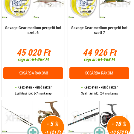
Savage Gear medium pergető bot
Savage Gear medium pergető bot
szett 6
szett 7
45 020 Ft
44 926 Ft
régi ár:
61 267
Ft
régi ár:
61 168
Ft
KOSÁRBA RAKOM!
KOSÁRBA RAKOM!
Készleten - külső raktár
Készleten - külső raktár
Szállítási idő: 2-7 munkanap
Szállítási idő: 2-7 munkanap
- 5 %
- 18 %
-1 121 Ft
-10 678 Ft