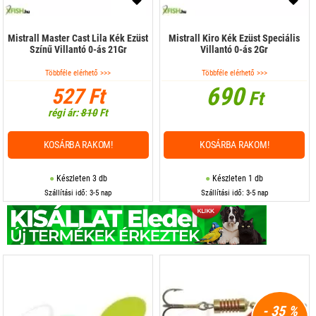
Mistrall Master Cast Lila Kék Ezüst
Mistrall Kiro Kék Ezüst Speciális
Színű Villantó 0-ás 21Gr
Villantó 0-ás 2Gr
Többféle elérhető >>>
Többféle elérhető >>>
690
527 Ft
Ft
régi ár:
810
Ft
KOSÁRBA RAKOM!
KOSÁRBA RAKOM!
Készleten 3 db
Készleten 1 db
Szállítási idő: 3-5 nap
Szállítási idő: 3-5 nap
- 35 %