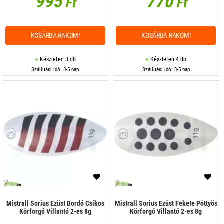
995
770
Ft
Ft
KOSÁRBA RAKOM!
KOSÁRBA RAKOM!
Készleten 3 db
Készleten 4 db
Szállítási idő: 3-5 nap
Szállítási idő: 3-5 nap
Mistrall Sorius Ezüst Bordó Csíkos
Mistrall Sorius Ezüst Fekete Pöttyös
Körforgó Villantó 2-es 8g
Körforgó Villantó 2-es 8g