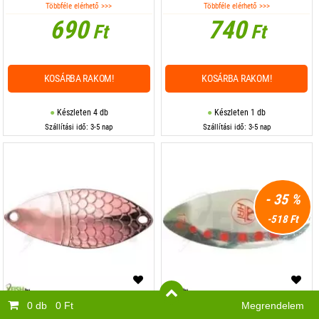
Többféle elérhető >>>
Többféle elérhető >>>
690
740
Ft
Ft
KOSÁRBA RAKOM!
KOSÁRBA RAKOM!
Készleten 4 db
Készleten 1 db
Szállítási idő: 3-5 nap
Szállítási idő: 3-5 nap
- 35 %
-518 Ft
0 db
0 Ft
Megrendelem
Mistrall Willow Körforgó Villantó
Mistrall Alga Bronz Pikkely Mintás