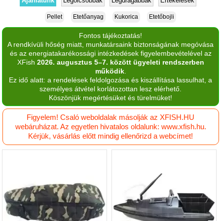
Ajánlatunk
Legolcsóbbak
Legdrágábbak
Értékelések
Pellet
Etetőanyag
Kukorica
Etetőbojli
Fontos tájékoztatás!
A rendkívüli hőség miatt, munkatársaink biztonságának megóvása
és az energiatakarékossági intézkedések figyelembevételével az
XFish
2026. augusztus 5–7. között ügyeleti rendszerben
működik
.
Ez idő alatt: a rendelések feldolgozása és kiszállítása lassulhat, a
személyes átvétel korlátozottan lesz elérhető.
Köszönjük megértésüket és türelmüket!
Figyelem! Csaló weboldalak másolják az XFISH.HU
webáruházat. Az egyetlen hivatalos oldalunk: www.xfish.hu.
Kérjük, vásárlás előtt mindig ellenőrizd a webcímet!