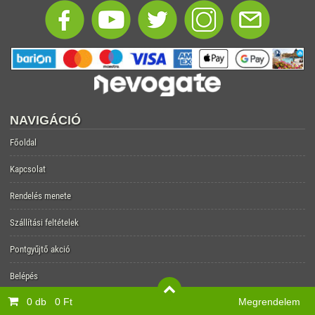
NAVIGÁCIÓ
Főoldal
Kapcsolat
Rendelés menete
Szállítási feltételek
Pontgyűjtő akció
Belépés
0 db
0 Ft
Megrendelem
Regisztráció