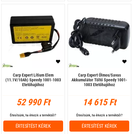
Carp Expert Lítium Elem
Carp Expert Ólmos/Savas
(11.1V/10Ah) Speedy 1001-1003
Akkumulátor Töltő Speedy 1001-
Etetőhajóhoz
1003 Etetőhajóhoz
52 990 Ft
14 615 Ft
Értesítsünk, ha érkezik a termékből?
Értesítsünk, ha érkezik a termékből?
ÉRTESÍTÉST KÉREK
ÉRTESÍTÉST KÉREK