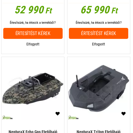
52 990
65 990
Ft
Ft
Értesítsünk, ha érkezik a termékből?
Értesítsünk, ha érkezik a termékből?
ÉRTESÍTÉST KÉREK
ÉRTESÍTÉST KÉREK
Elfogyott
Elfogyott
NepturaX Echo Gps Etetőhajó
NepturaX Triton Etetőhajó