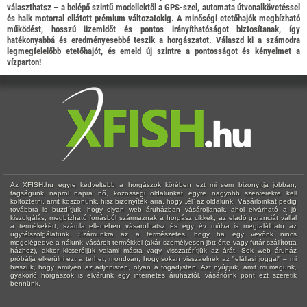
választhatsz – a belépő szintű modellektől a GPS-szel, automata útvonalkövetéssel
és halk motorral ellátott prémium változatokig. A minőségi etetőhajók megbízható
működést, hosszú üzemidőt és pontos irányíthatóságot biztosítanak, így
hatékonyabbá és eredményesebbé teszik a horgászatot. Válaszd ki a számodra
legmegfelelőbb etetőhajót, és emeld új szintre a pontosságot és kényelmet a
vízparton!
Az XFISH.hu egyre kedveltebb a horgászok körében ezt mi sem bizonyítja jobban,
tagságunk napról napra nő, közösségi oldalunkat egyre nagyobb szerverekre kell
költöztetni, amit köszönünk, hisz bizonyíték arra, hogy „él” az oldalunk. Vásárlóinkat pedig
továbbra is buzdítjuk, hogy olyan web áruházban vásároljanak, ahol elvárható a jó
kiszolgálás, megbízható forrásból származnak a horgász cikkek, az eladó garanciát vállal
a termékekért, számla ellenében vásárolhatsz és egy év múlva is megtalálható az
ügyfélszolgálatunk. Számunkra az a természetes, hogy ha egy vevőnk nincs
megelégedve a nálunk vásárolt termékkel (akár személyesen jött érte vagy futár szállította
házhoz), akkor kicseréljük valami másra vagy visszatérítjük az árát. Sok web áruház
próbálja elkerülni ezt a terhet, mondván, hogy sokan visszaélnek az "elállási joggal" – mi
hisszük, hogy amilyen az adjonisten, olyan a fogadjisten. Azt nyújtjuk, amit mi magunk,
gyakorló horgászok is elvárunk egy internetes áruháztól, vásárlóink pont ezt szeretik
bennünk.