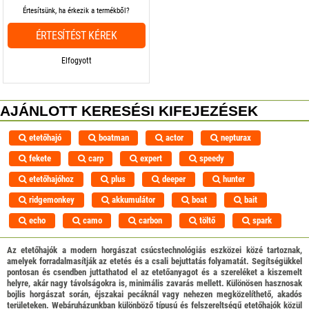
Értesítsünk, ha érkezik a termékből?
ÉRTESÍTÉST KÉREK
Elfogyott
AJÁNLOTT KERESÉSI KIFEJEZÉSEK
etetőhajó
boatman
actor
nepturax
fekete
carp
expert
speedy
etetőhajóhoz
plus
deeper
hunter
ridgemonkey
akkumulátor
boat
bait
echo
camo
carbon
töltő
spark
Az etetőhajók a modern horgászat csúcstechnológiás eszközei közé tartoznak,
amelyek forradalmasítják az etetés és a csali bejuttatás folyamatát. Segítségükkel
pontosan és csendben juttathatod el az etetőanyagot és a szereléket a kiszemelt
helyre, akár nagy távolságokra is, minimális zavarás mellett. Különösen hasznosak
bojlis horgászat során, éjszakai pecáknál vagy nehezen megközelíthető, akadós
területeken. Webáruházunkban különböző típusú és felszereltségű etetőhajók közül