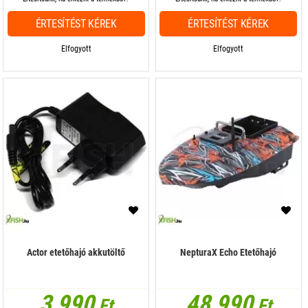
ÉRTESÍTÉST KÉREK
ÉRTESÍTÉST KÉREK
Elfogyott
Elfogyott
Actor etetőhajó akkutöltő
NepturaX Echo Etetőhajó
3 990
48 990
Ft
Ft