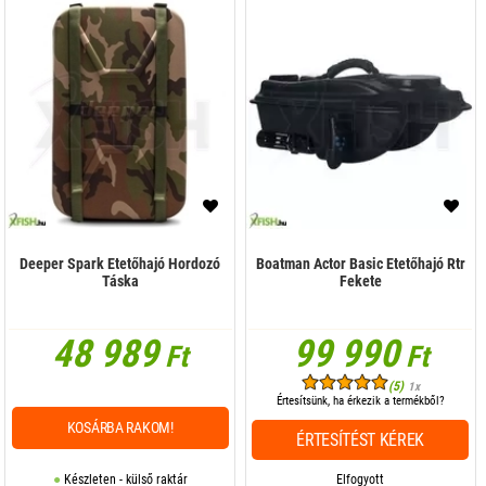
Deeper Spark Etetőhajó Hordozó
Boatman Actor Basic Etetőhajó Rtr
Táska
Fekete
48 989
99 990
Ft
Ft
(5)
1x
Értesítsünk, ha érkezik a termékből?
KOSÁRBA RAKOM!
ÉRTESÍTÉST KÉREK
Készleten - külső raktár
Elfogyott