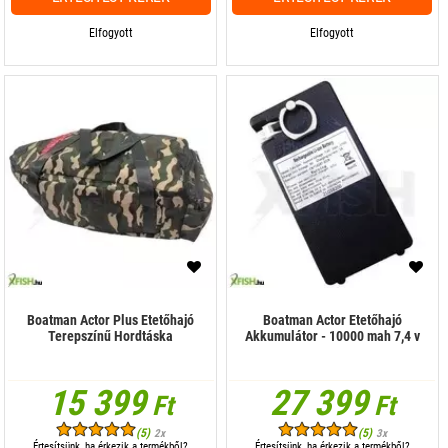
Elfogyott
Elfogyott
Boatman Actor Plus Etetőhajó
Boatman Actor Etetőhajó
Terepszínű Hordtáska
Akkumulátor - 10000 mah 7,4 v
15 399
27 399
Ft
Ft
(5)
(5)
2x
3x
Értesítsünk, ha érkezik a termékből?
Értesítsünk, ha érkezik a termékből?