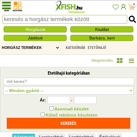
0
horgászat
Horgászat
Kisállat
Játékok
Barkács, kert
KATEGÓRIÁK
ETETŐHAJÓ
Megjelenítés:
Etetőhajó kategóriában
Ár:
-
Azonnali készlet
Külső raktáron készleten