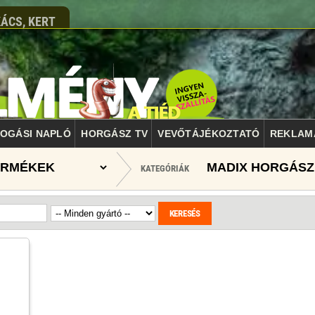
ÁCS, KERT
OGÁSI NAPLÓ
HORGÁSZ TV
VEVŐTÁJÉKOZTATÓ
REKLAM
MADIX HORGÁSZ
KATEGÓRIÁK