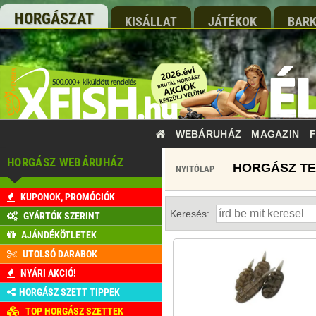
HORGÁSZAT
KISÁLLAT
JÁTÉKOK
BARK
WEBÁRUHÁZ
MAGAZIN
F
HORGÁSZ WEBÁRUHÁZ
NYITÓLAP
KUPONOK, PROMÓCIÓK
Keresés:
GYÁRTÓK SZERINT
AJÁNDÉKÖTLETEK
UTOLSÓ DARABOK
NYÁRI AKCIÓ!
HORGÁSZ SZETT TIPPEK
TOP HORGÁSZ SZETTEK