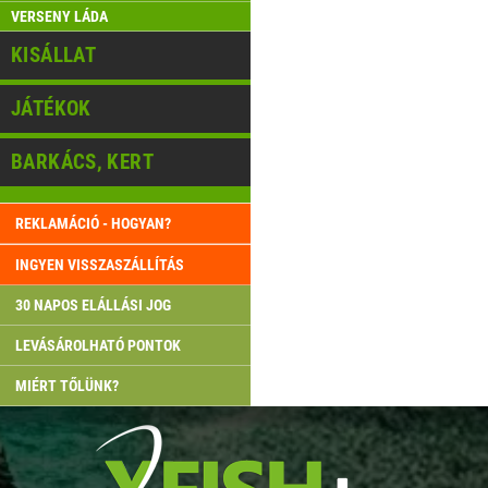
VERSENY LÁDA
KISÁLLAT
JÁTÉKOK
BARKÁCS, KERT
REKLAMÁCIÓ - HOGYAN?
INGYEN VISSZASZÁLLÍTÁS
30 NAPOS ELÁLLÁSI JOG
LEVÁSÁROLHATÓ PONTOK
MIÉRT TŐLÜNK?