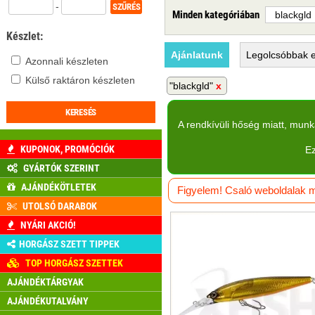
-
Minden kategóriában
Készlet:
Ajánlatunk
Legolcsóbbak
e
Azonnali készleten
Külső raktáron készleten
"blackgld"
A rendkívüli hőség miatt, mun
KUPONOK, PROMÓCIÓK
Ez
GYÁRTÓK SZERINT
AJÁNDÉKÖTLETEK
Figyelem! Csaló weboldalak má
UTOLSÓ DARABOK
NYÁRI AKCIÓ!
HORGÁSZ SZETT TIPPEK
TOP HORGÁSZ SZETTEK
AJÁNDÉKTÁRGYAK
AJÁNDÉKUTALVÁNY