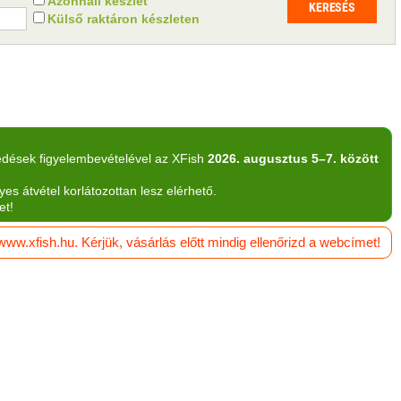
Azonnali készlet
Külső raktáron készleten
edések figyelembevételével az XFish
2026. augusztus 5–7. között
yes átvétel korlátozottan lesz elérhető.
et!
w.xfish.hu. Kérjük, vásárlás előtt mindig ellenőrizd a webcímet!