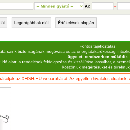
Ár:
-
löl
Legdrágábbak
elöl
Értékelések
alapján
Fontos tájékoztatás!
katársaink biztonságának megóvása és az energiatakarékossági intézk
ügyeleti rendszerben működik
.
 idő alatt: a rendelések feldolgozása és kiszállítása lassulhat, a személ
Köszönjük megértésüket és türelmük
solják az XFISH.HU webáruházat. Az egyetlen hivatalos oldalunk: ww