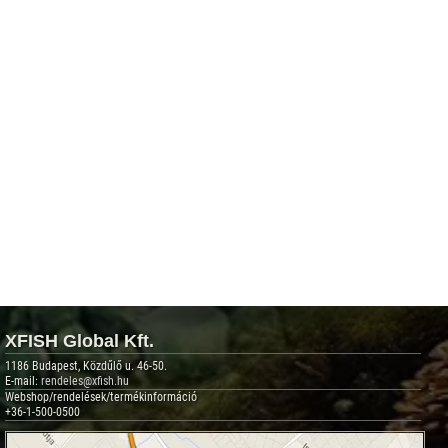
XFISH Global Kft.
1186 Budapest, Közdűlő u. 46-50.
E-mail:
rendeles@xfish.hu
Webshop/rendelések/termékinformáció
+36-1-500-0500