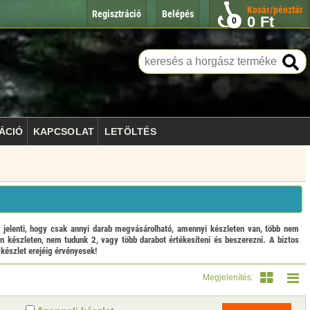
Kosár/pénztár
Regisztráció
Belépés
0
Ft
0
ÁCIÓ
KAPCSOLAT
LETÖLTÉS
enti, hogy csak annyi darab megvásárolható, amennyi készleten van, több nem
n készleten, nem tudunk 2, vagy több darabot értékesíteni és beszerezni. A biztos
 készlet erejéig érvényesek!
Megjelenítés: