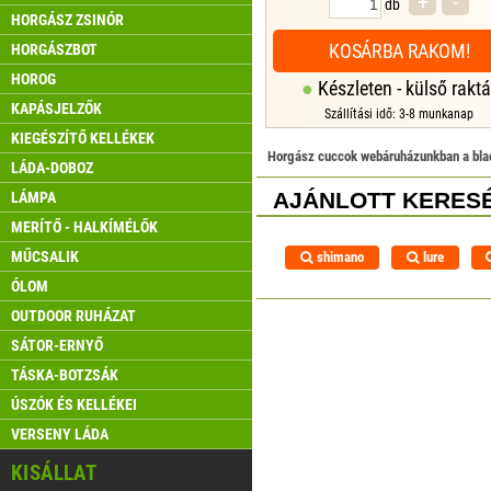
+
-
db
HORGÁSZ ZSINÓR
KOSÁRBA RAKOM!
HORGÁSZBOT
HOROG
Készleten - külső raktá
KAPÁSJELZŐK
Szállítási idő: 3-8 munkanap
KIEGÉSZÍTŐ KELLÉKEK
Horgász cuccok webáruházunkban a blac
LÁDA-DOBOZ
AJÁNLOTT KERESÉ
LÁMPA
MERÍTŐ - HALKÍMÉLŐK
MŰCSALIK
shimano
lure
ÓLOM
OUTDOOR RUHÁZAT
SÁTOR-ERNYŐ
TÁSKA-BOTZSÁK
ÚSZÓK ÉS KELLÉKEI
VERSENY LÁDA
KISÁLLAT