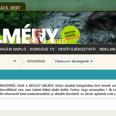
ÁCS, KERT
OGÁSI NAPLÓ
HORGÁSZ TV
VEVŐTÁJÉKOZTATÓ
REKLAM
KATEGÓRIÁK
ÖPRÉS CSAK A KÉSZLET EREJÉIG! Utolsó darabok kategóriában lévő termék azt jel
beszállítónál sem, nem tudunk többet eladni belőle. Fontos, hogy amennyiben 1 db va
tt információt kérni munkatársunktól, az aktuális készletről. Az akciós ajánlatok csak a