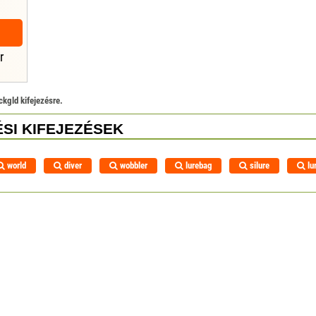
r
kgld kifejezésre.
SI KIFEJEZÉSEK
world
diver
wobbler
lurebag
silure
lu