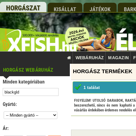
HORGÁSZAT
KISÁLLAT
JÁTÉKOK
BARK
WEBÁRUHÁZ
MAGAZIN
F
HORGÁSZ WEBÁRUHÁZ
Minden kategóriában
1 találat
FIGYELEM! UTOLSÓ DARABOK, RAKTÁRKIS
Gyártó:
beszerezhető, nincs és nem kapható a 
vásárlás érdekében érdemes rendelés elő
Ár: