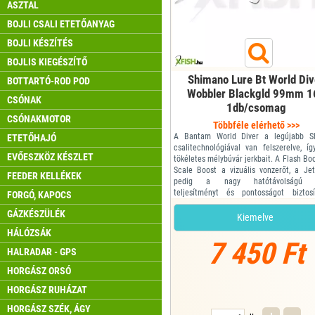
ASZTAL
BOJLI CSALI ETETŐANYAG
BOJLI KÉSZÍTÉS
BOJLIS KIEGÉSZÍTŐ
Shimano Lure Bt World Div
BOTTARTÓ-ROD POD
Wobbler Blackgld 99mm 1
CSÓNAK
1db/csomag
CSÓNAKMOTOR
Többféle elérhető >>>
A Bantam World Diver a legújabb S
ETETŐHAJÓ
csalitechnológiával van felszerelve, í
EVŐESZKÖZ KÉSZLET
tökéletes mélybúvár jerkbait. A Flash Boo
Scale Boost a vizuális vonzerőt, a Je
FEEDER KELLÉKEK
pedig a nagy hatótávolságú d
teljesítményt és pontosságot biztos
FORGÓ, KAPOCS
Bantam World Diver 2 méteres
GÁZKÉSZÜLÉK
vagy annál nagyobb mélységig is ledolg
Kiemelve
a bot.
HÁLÓZSÁK
Kiszerelése: 1db
7 450 Ft
Hossza: 99m
HALRADAR - GPS
Súlya: 16g
HORGÁSZ ORSÓ
Színe: Blackg...
HORGÁSZ RUHÁZAT
HORGÁSZ SZÉK, ÁGY