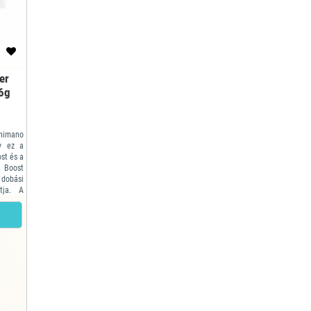
er
6g
himano
gy ez a
st és a
t Boost
obási
ítja. A
ozhatja