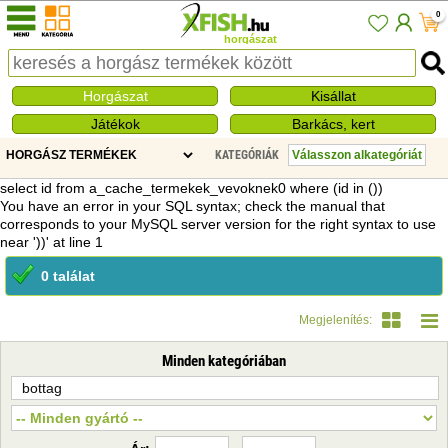
0
horgászat
Horgászat
Kisállat
Játékok
Barkács, kert
KATEGÓRIÁK
select id from a_cache_termekek_vevoknek0 where (id in ())
You have an error in your SQL syntax; check the manual that
corresponds to your MySQL server version for the right syntax to use
near '))' at line 1
0 találat
Megjelenítés:
Minden kategóriában