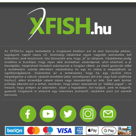
Az XFISH.hu egyre kedveltebb a horgászok körében ezt mi sem bizonyítja jobban,
tagságunk napról napra nő, közösségi oldalunkat egyre nagyobb szerverekre kell
költöztetni, amit köszönünk, hisz bizonyíték arra, hogy „él” az oldalunk. Vásárlóinkat pedig
továbbra is buzdítjuk, hogy olyan web áruházban vásároljanak, ahol elvárható a jó
kiszolgálás, megbízható forrásból származnak a horgász cikkek, az eladó garanciát vállal
a termékekért, számla ellenében vásárolhatsz és egy év múlva is megtalálható az
ügyfélszolgálatunk. Számunkra az a természetes, hogy ha egy vevőnk nincs
megelégedve a nálunk vásárolt termékkel (akár személyesen jött érte vagy futár szállította
házhoz), akkor kicseréljük valami másra vagy visszatérítjük az árát. Sok web áruház
próbálja elkerülni ezt a terhet, mondván, hogy sokan visszaélnek az "elállási joggal" – mi
hisszük, hogy amilyen az adjonisten, olyan a fogadjisten. Azt nyújtjuk, amit mi magunk,
gyakorló horgászok is elvárunk egy internetes áruháztól, vásárlóink pont ezt szeretik
bennünk.