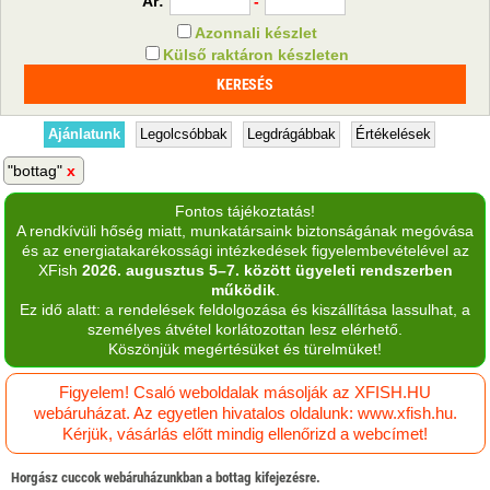
Ár:
-
Azonnali készlet
Külső raktáron készleten
Ajánlatunk
Legolcsóbbak
Legdrágábbak
Értékelések
"bottag"
Fontos tájékoztatás!
A rendkívüli hőség miatt, munkatársaink biztonságának megóvása
és az energiatakarékossági intézkedések figyelembevételével az
XFish
2026. augusztus 5–7. között ügyeleti rendszerben
működik
.
Ez idő alatt: a rendelések feldolgozása és kiszállítása lassulhat, a
személyes átvétel korlátozottan lesz elérhető.
Köszönjük megértésüket és türelmüket!
Figyelem! Csaló weboldalak másolják az XFISH.HU
webáruházat. Az egyetlen hivatalos oldalunk: www.xfish.hu.
Kérjük, vásárlás előtt mindig ellenőrizd a webcímet!
Horgász cuccok webáruházunkban a bottag kifejezésre.