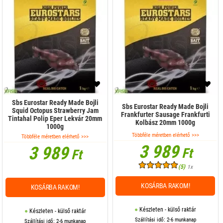
Sbs Eurostar Ready Made Bojli
Sbs Eurostar Ready Made Bojli
Squid Octopus Strawberry Jam
Frankfurter Sausage Frankfurti
Tintahal Polip Eper Lekvár 20mm
Kolbász 20mm 1000g
1000g
Többféle méretben elérhető >>>
Többféle méretben elérhető >>>
3 989
3 989
Ft
Ft
(5)
1x
KOSÁRBA RAKOM!
KOSÁRBA RAKOM!
Készleten - külső raktár
Készleten - külső raktár
Szállítási idő: 2-6 munkanap
Szállítási idő: 2-6 munkanap