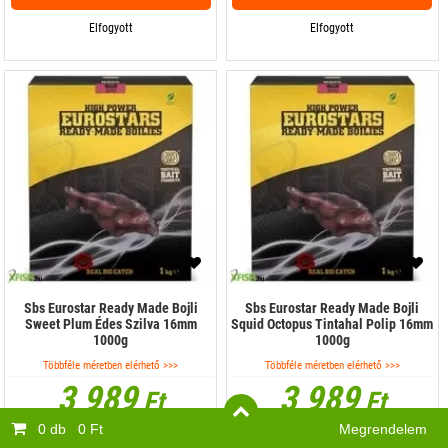
Elfogyott
Elfogyott
Sbs Eurostar Ready Made Bojli
Sbs Eurostar Ready Made Bojli
Sweet Plum Édes Szilva 16mm
Squid Octopus Tintahal Polip 16mm
1000g
1000g
Többféle méretben elérhető >>>
Többféle méretben elérhető >>>
3 989
3 989
Ft
Ft
0 db
0 Ft
Megrendelem
(5)
1x
Értesítsünk, ha érkezik a termékből?
Értesítsünk, ha érkezik a termékből?