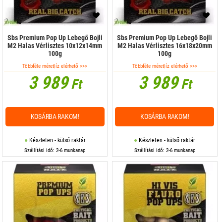
Sbs Premium Pop Up Lebegő Bojli
Sbs Premium Pop Up Lebegő Bojli
M2 Halas Vérlisztes 10x12x14mm
M2 Halas Vérlisztes 16x18x20mm
100g
100g
Többféle méret|íz elérhető >>>
Többféle méret|íz elérhető >>>
3 989
3 989
Ft
Ft
KOSÁRBA RAKOM!
KOSÁRBA RAKOM!
Készleten - külső raktár
Készleten - külső raktár
Szállítási idő: 2-6 munkanap
Szállítási idő: 2-6 munkanap