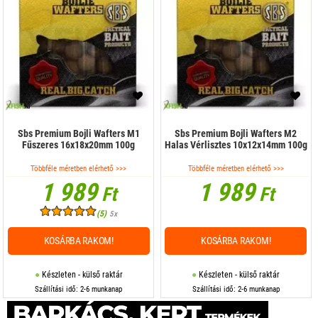
Sbs Premium Bojli Wafters M1
Sbs Premium Bojli Wafters M2
Fűszeres 16x18x20mm 100g
Halas Vérlisztes 10x12x14mm 100g
Többféle méretben elérhető >>>
Többféle méretben elérhető >>>
1 989
1 989
Ft
Ft
(5)
5x
KOSÁRBA RAKOM!
KOSÁRBA RAKOM!
Készleten - külső raktár
Készleten - külső raktár
Szállítási idő: 2-6 munkanap
Szállítási idő: 2-6 munkanap