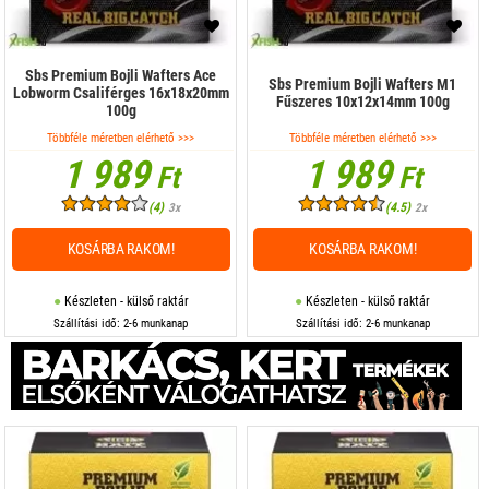
Sbs Premium Bojli Wafters Ace
Sbs Premium Bojli Wafters M1
Lobworm Csaliférges 16x18x20mm
Fűszeres 10x12x14mm 100g
100g
Többféle méretben elérhető >>>
Többféle méretben elérhető >>>
1 989
1 989
Ft
Ft
(4)
(4.5)
3x
2x
KOSÁRBA RAKOM!
KOSÁRBA RAKOM!
Készleten - külső raktár
Készleten - külső raktár
Szállítási idő: 2-6 munkanap
Szállítási idő: 2-6 munkanap