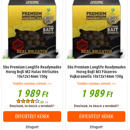
Sbs Premium Longlife Readymades
Sbs Premium Longlife Readymades
Horog Bojli M2 Halas Vérlisztes
Horog Bojli M3 Fűszeres
10x12x14mm 150g
Vajkaramella 10x12x14mm 150g
Többféle méretben elérhető >>>
Többféle méretben elérhető >>>
1 989
1 989
Ft
Ft
(4)
1x
Értesítsünk, ha érkezik a termékből?
Értesítsünk, ha érkezik a termékből?
ÉRTESÍTÉST KÉREK
ÉRTESÍTÉST KÉREK
Elfogyott
Elfogyott