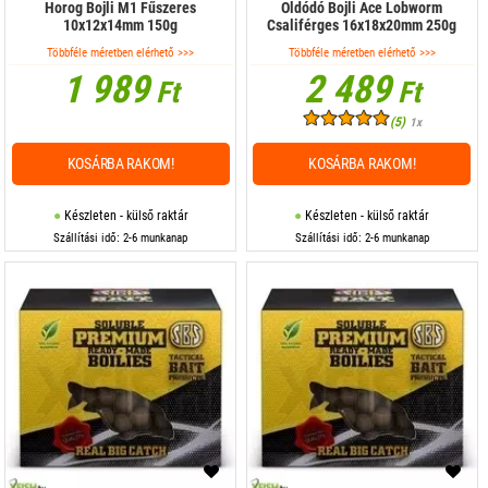
Horog Bojli M1 Fűszeres
Oldódó Bojli Ace Lobworm
10x12x14mm 150g
Csaliférges 16x18x20mm 250g
Többféle méretben elérhető >>>
Többféle méretben elérhető >>>
1 989
2 489
Ft
Ft
(5)
1x
KOSÁRBA RAKOM!
KOSÁRBA RAKOM!
Készleten - külső raktár
Készleten - külső raktár
Szállítási idő: 2-6 munkanap
Szállítási idő: 2-6 munkanap