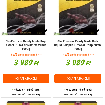
Sbs Eurostar Ready Made Bojli
Sbs Eurostar Ready Made Bojli
Sweet Plum Édes Szilva 20mm
Squid Octopus Tintahal Polip 20mm
1000g
1000g
Többféle méretben elérhető >>>
Többféle méretben elérhető >>>
3 989
3 989
Ft
Ft
KOSÁRBA RAKOM!
KOSÁRBA RAKOM!
Készleten - külső raktár
Készleten - külső raktár
Szállítási idő: 2-6 munkanap
Szállítási idő: 2-6 munkanap