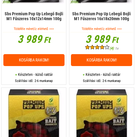
Sbs Premium Pop Up Lebegő Bojli
Sbs Premium Pop Up Lebegő Bojli
M1 Fűszeres 10x12x14mm 100g
M1 Fűszeres 16x18x20mm 100g
Többféle méret|íz elérhető >>>
Többféle méret|íz elérhető >>>
3 989
3 989
Ft
Ft
(4)
1x
KOSÁRBA RAKOM!
KOSÁRBA RAKOM!
Készleten - külső raktár
Készleten - külső raktár
Szállítási idő: 2-6 munkanap
Szállítási idő: 2-6 munkanap