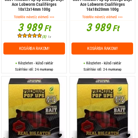
Ace Lobworm Csaliférges
Ace Lobworm Csaliférges
10x12x14mm 100g
16x18x20mm 100g
Többféle méret|íz elérhető >>>
Többféle méret|íz elérhető >>>
3 989
3 989
Ft
Ft
(5)
1x
KOSÁRBA RAKOM!
KOSÁRBA RAKOM!
Készleten - külső raktár
Készleten - külső raktár
Szállítási idő: 2-6 munkanap
Szállítási idő: 2-6 munkanap