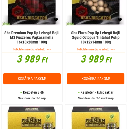
Sbs Premium Pop Up Lebegő Bojli
Sbs Fluro Pop Up Lebegő Bojli
M3 Fűszeres Vajkaramella
Squid Octopus Tintahal Polip
16x18x20mm 100g
10x12x14mm 100g
Többféle méret|íz elérhető >>>
Többféle méret|íz elérhető >>>
3 989
3 989
Ft
Ft
KOSÁRBA RAKOM!
KOSÁRBA RAKOM!
Készleten 3 db
Készleten - külső raktár
Szállítási idő: 3-5 nap
Szállítási idő: 2-6 munkanap