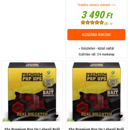
Többféle méret|íz elérhető >>>
3 490
Ft
(5)
1x
KOSÁRBA RAKOM!
Készleten - külső raktár
Szállítási idő: 2-6 munkanap
Sbs Premium Pop Up Lebegő Bojli
Sbs Premium Pop Up Lebegő Bojli