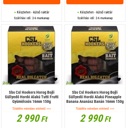
Készleten - külső raktár
Készleten - külső raktár
Szállítási idő: 2-6 munkanap
Szállítási idő: 2-6 munkanap
Sbs Csl Hookers Horog Bojli
Sbs Csl Hookers Horog Bojli
Süllyedő Hordó Alakú Tutti Frutti
Süllyedő Hordó Alakú Pineapple
Gyümölcsös 16mm 150g
Banana Ananász Banán 16mm 150g
Többféle méretben elérhető >>>
Többféle méretben elérhető >>>
2 990
2 990
Ft
Ft