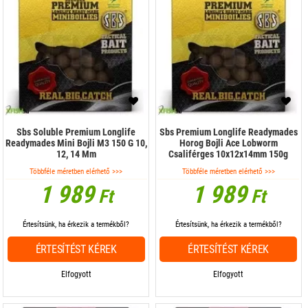
Sbs Soluble Premium Longlife
Sbs Premium Longlife Readymades
Readymades Mini Bojli M3 150 G 10,
Horog Bojli Ace Lobworm
12, 14 Mm
Csaliférges 10x12x14mm 150g
Többféle méretben elérhető >>>
Többféle méretben elérhető >>>
1 989
1 989
Ft
Ft
Értesítsünk, ha érkezik a termékből?
Értesítsünk, ha érkezik a termékből?
ÉRTESÍTÉST KÉREK
ÉRTESÍTÉST KÉREK
Elfogyott
Elfogyott