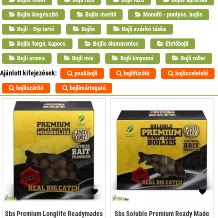
Bojlis kiegészítő
Bojlis merítő
Monofil - pontyos, bojlis
Bojli - Dip tartó
Bojlis
Bojli szárító táska
Bojlis forgó, kapocs
Bojlis ólommentes
Etetőbojli
Bojli aroma
Bojli mix
Bojli kinyomó
Bojli roller
Ajánlott kifejezések:
pva&bojli
bojlifűzőtű
bojliszeletelő
bojliszárító
bojlimártogató
Sbs Premium Longlife Readymades
Sbs Soluble Premium Ready Made