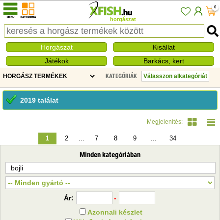
0
horgászat
Horgászat
Kisállat
Játékok
Barkács, kert
KATEGÓRIÁK
2019 találat
Megjelenítés:
1
2
...
7
8
9
...
34
Minden kategóriában
Ár:
-
Azonnali készlet