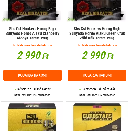
Sbs Csl Hookers Horog Bojli
Sbs Csl Hookers Horog Bojli
Süllyedő Hordó Alakú Cranberry
Süllyedő Hordó Alakú Green Crab
Áfonya 16mm 150g
Zöld Rák 16mm 150g
Többféle méretben elérhető >>>
Többféle méretben elérhető >>>
2 990
2 990
Ft
Ft
KOSÁRBA RAKOM!
KOSÁRBA RAKOM!
Készleten - külső raktár
Készleten - külső raktár
Szállítási idő: 2-6 munkanap
Szállítási idő: 2-6 munkanap