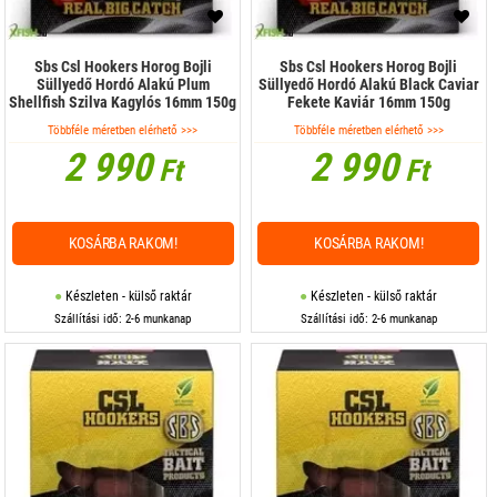
Sbs Csl Hookers Horog Bojli
Sbs Csl Hookers Horog Bojli
Süllyedő Hordó Alakú Plum
Süllyedő Hordó Alakú Black Caviar
Shellfish Szilva Kagylós 16mm 150g
Fekete Kaviár 16mm 150g
Többféle méretben elérhető >>>
Többféle méretben elérhető >>>
2 990
2 990
Ft
Ft
KOSÁRBA RAKOM!
KOSÁRBA RAKOM!
Készleten - külső raktár
Készleten - külső raktár
Szállítási idő: 2-6 munkanap
Szállítási idő: 2-6 munkanap