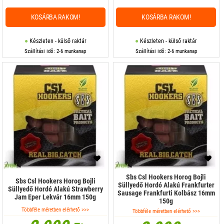
KOSÁRBA RAKOM!
KOSÁRBA RAKOM!
Készleten - külső raktár
Készleten - külső raktár
Szállítási idő: 2-6 munkanap
Szállítási idő: 2-6 munkanap
Sbs Csl Hookers Horog Bojli
Sbs Csl Hookers Horog Bojli
Süllyedő Hordó Alakú Frankfurter
Süllyedő Hordó Alakú Strawberry
Sausage Frankfurti Kolbász 16mm
Jam Eper Lekvár 16mm 150g
150g
Többféle méretben elérhető >>>
Többféle méretben elérhető >>>