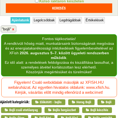
Külső raktáron készleten
Ajánlatunk
Legolcsóbbak
Legdrágábbak
Értékelések
"bojli"
Fontos tájékoztatás!
A rendkívüli hőség miatt, munkatársaink biztonságának megóvása
és az energiatakarékossági intézkedések figyelembevételével az
XFish
2026. augusztus 5–7. között ügyeleti rendszerben
működik
.
Ez idő alatt: a rendelések feldolgozása és kiszállítása lassulhat, a
személyes átvétel korlátozottan lesz elérhető.
Köszönjük megértésüket és türelmüket!
Figyelem! Csaló weboldalak másolják az XFISH.HU
webáruházat. Az egyetlen hivatalos oldalunk: www.xfish.hu.
Kérjük, vásárlás előtt mindig ellenőrizd a webcímet!
Ajánlott kategóriák:
Előkötött - bojlis
Horog Bojli
Bojli
Bojli csali etetőanyag
Bojlis horgászbot
Bojli készítés
Bojlis Ólom
Bojli fúró
Bojli fűző
Bojlis aprócikk