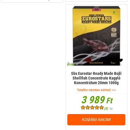
Sbs Eurostar Ready Made Bojli
Shellfish Concentrate Kagyló
Koncentrátum 20mm 1000g
Többféle méretben elérhető >>>
3 989
Ft
(5)
1x
KOSÁRBA RAKOM!