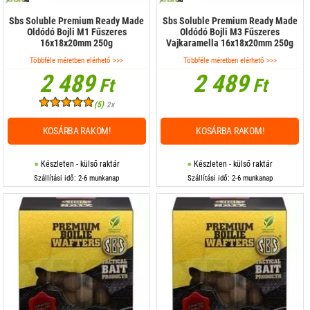
Sbs Soluble Premium Ready Made
Sbs Soluble Premium Ready Made
Oldódó Bojli M1 Fűszeres
Oldódó Bojli M3 Fűszeres
16x18x20mm 250g
Vajkaramella 16x18x20mm 250g
Többféle méretben elérhető >>>
Többféle méretben elérhető >>>
2 489
2 489
Ft
Ft
(5)
2x
KOSÁRBA RAKOM!
KOSÁRBA RAKOM!
Készleten - külső raktár
Készleten - külső raktár
Szállítási idő: 2-6 munkanap
Szállítási idő: 2-6 munkanap