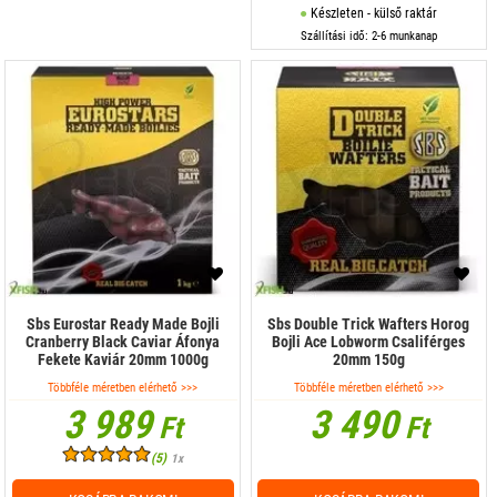
Készleten - külső raktár
Szállítási idő: 2-6 munkanap
Sbs Eurostar Ready Made Bojli
Sbs Double Trick Wafters Horog
Cranberry Black Caviar Áfonya
Bojli Ace Lobworm Csaliférges
Fekete Kaviár 20mm 1000g
20mm 150g
Többféle méretben elérhető >>>
Többféle méretben elérhető >>>
3 989
3 490
Ft
Ft
(5)
1x