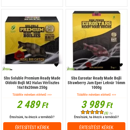
Sbs Soluble Premium Ready Made
Sbs Eurostar Ready Made Bojli
Oldódó Bojli M2 Halas Vérlisztes
Strawberry Jam Eper Lekvár 16mm
16x18x20mm 250g
1000g
Többféle méretben elérhető >>>
Többféle méretben elérhető >>>
2 489
3 989
Ft
Ft
(5)
1x
Értesítsünk, ha érkezik a termékből?
Értesítsünk, ha érkezik a termékből?
ÉRTESÍTÉST KÉREK
ÉRTESÍTÉST KÉREK