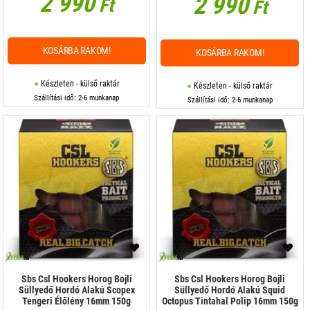
2 990
2 990
Ft
Ft
KOSÁRBA RAKOM!
KOSÁRBA RAKOM!
Készleten - külső raktár
Készleten - külső raktár
Szállítási idő: 2-6 munkanap
Szállítási idő: 2-6 munkanap
Sbs Csl Hookers Horog Bojli
Sbs Csl Hookers Horog Bojli
Süllyedő Hordó Alakú Scopex
Süllyedő Hordó Alakú Squid
Tengeri Élőlény 16mm 150g
Octopus Tintahal Polip 16mm 150g