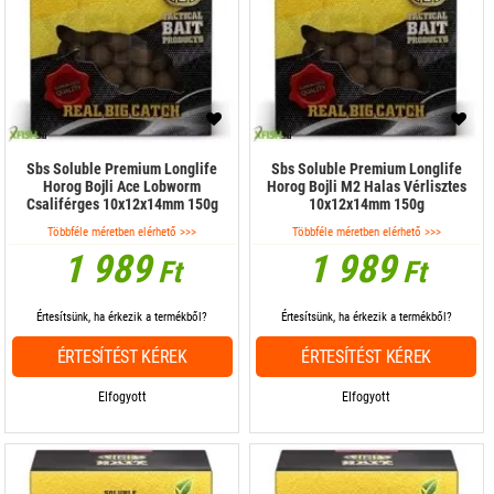
Sbs Soluble Premium Longlife
Sbs Soluble Premium Longlife
Horog Bojli Ace Lobworm
Horog Bojli M2 Halas Vérlisztes
Csaliférges 10x12x14mm 150g
10x12x14mm 150g
Többféle méretben elérhető >>>
Többféle méretben elérhető >>>
1 989
1 989
Ft
Ft
Értesítsünk, ha érkezik a termékből?
Értesítsünk, ha érkezik a termékből?
ÉRTESÍTÉST KÉREK
ÉRTESÍTÉST KÉREK
Elfogyott
Elfogyott