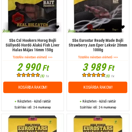
Sbs Csl Hookers Horog Bojli
Sbs Eurostar Ready Made Bojli
Süllyedő Hordó Alakú Fish Liver
Strawberry Jam Eper Lekvár 20mm
Halas Májas 16mm 150g
1000g
Többféle méretben elérhető >>>
Többféle méretben elérhető >>>
2 990
3 989
Ft
Ft
(5)
(5)
1x
1x
KOSÁRBA RAKOM!
KOSÁRBA RAKOM!
Készleten - külső raktár
Készleten - külső raktár
Szállítási idő: 2-6 munkanap
Szállítási idő: 2-6 munkanap