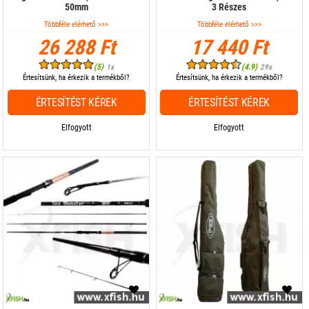
50mm
3 Részes
Többféle elérhető >>>
Többféle elérhető >>>
26 288 Ft
17 440 Ft
(5)
(4.9)
1x
29x
Értesítsünk, ha érkezik a termékből?
Értesítsünk, ha érkezik a termékből?
ÉRTESÍTÉST KÉREK
ÉRTESÍTÉST KÉREK
Elfogyott
Elfogyott