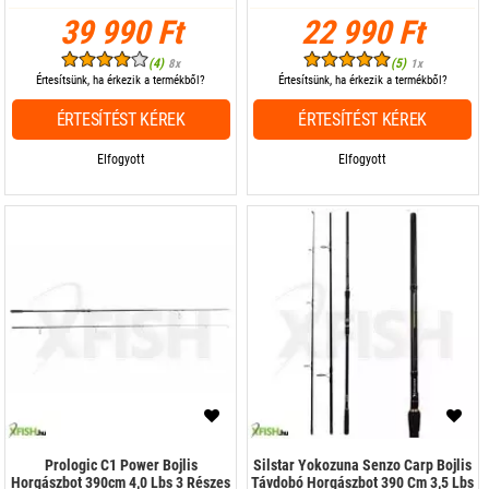
39 990 Ft
22 990 Ft
(4)
(5)
8x
1x
Értesítsünk, ha érkezik a termékből?
Értesítsünk, ha érkezik a termékből?
ÉRTESÍTÉST KÉREK
ÉRTESÍTÉST KÉREK
Elfogyott
Elfogyott
Prologic C1 Power Bojlis
Silstar Yokozuna Senzo Carp Bojlis
Horgászbot 390cm 4,0 Lbs 3 Részes
Távdobó Horgászbot 390 Cm 3,5 Lbs