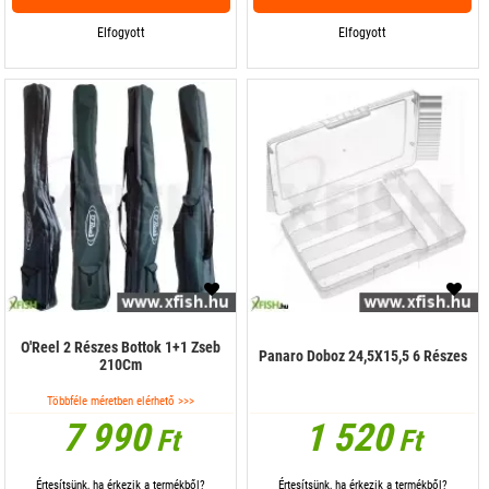
Elfogyott
Elfogyott
O'Reel 2 Részes Bottok 1+1 Zseb
Panaro Doboz 24,5X15,5 6 Részes
210Cm
Többféle méretben elérhető >>>
7 990
1 520
Ft
Ft
Értesítsünk, ha érkezik a termékből?
Értesítsünk, ha érkezik a termékből?