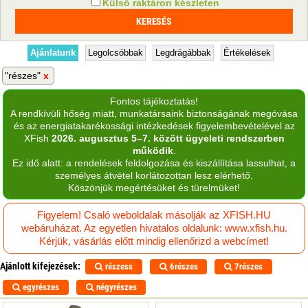
Külső raktáron készleten
Ajánlatunk
Legolcsóbbak
Legdrágábbak
Értékelések
"részes"
Fontos tájékoztatás!
A rendkívüli hőség miatt, munkatársaink biztonságának megóvása
és az energiatakarékossági intézkedések figyelembevételével az
XFish
2026. augusztus 5–7. között ügyeleti rendszerben
működik
.
Ez idő alatt: a rendelések feldolgozása és kiszállítása lassulhat, a
személyes átvétel korlátozottan lesz elérhető.
Köszönjük megértésüket és türelmüket!
Figyelem! Csaló weboldalak másolják az XFISH.HU
webáruházat. Az egyetlen hivatalos oldalunk: www.xfish.hu.
Kérjük, vásárlás előtt mindig ellenőrizd a webcímet!
Ajánlott kifejezések:
részess
6részes
7részes
egyrészes
négyrészes