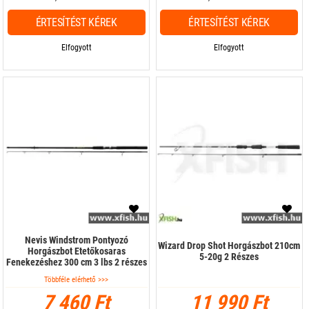
ÉRTESÍTÉST KÉREK
ÉRTESÍTÉST KÉREK
Elfogyott
Elfogyott
Nevis Windstrom Pontyozó
Wizard Drop Shot Horgászbot 210cm
Horgászbot Etetőkosaras
5-20g 2 Részes
Fenekezéshez 300 cm 3 lbs 2 részes
Többféle elérhető >>>
7 460 Ft
11 990 Ft