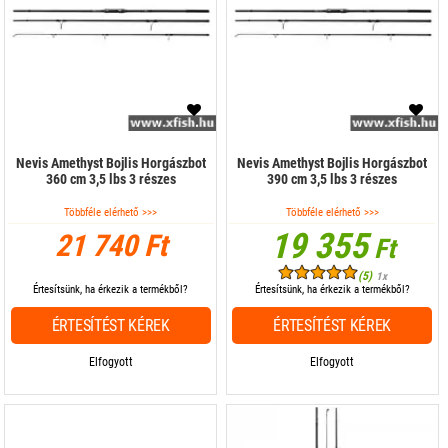
Nevis Amethyst Bojlis Horgászbot
Nevis Amethyst Bojlis Horgászbot
360 cm 3,5 lbs 3 részes
390 cm 3,5 lbs 3 részes
Többféle elérhető >>>
Többféle elérhető >>>
19 355
21 740 Ft
Ft
(5)
1x
Értesítsünk, ha érkezik a termékből?
Értesítsünk, ha érkezik a termékből?
ÉRTESÍTÉST KÉREK
ÉRTESÍTÉST KÉREK
Elfogyott
Elfogyott