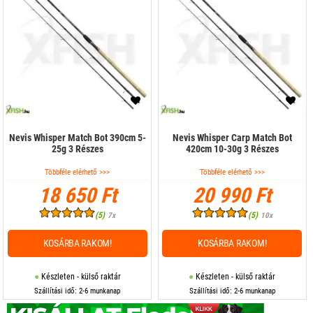
Nevis Whisper Match Bot 390cm 5-
Nevis Whisper Carp Match Bot
25g 3 Részes
420cm 10-30g 3 Részes
Többféle elérhető >>>
Többféle elérhető >>>
18 650 Ft
20 990 Ft
(5)
(5)
7x
10x
KOSÁRBA RAKOM!
KOSÁRBA RAKOM!
Készleten - külső raktár
Készleten - külső raktár
Szállítási idő: 2-6 munkanap
Szállítási idő: 2-6 munkanap