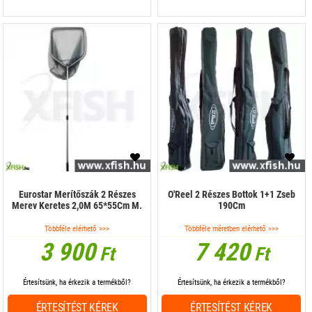
Eurostar Merítőszák 2 Részes
O'Reel 2 Részes Bottok 1+1 Zseb
Merev Keretes 2,0M 65*55Cm M.
190Cm
Többféle elérhető >>>
Többféle méretben elérhető >>>
3 900
7 420
Ft
Ft
Értesítsünk, ha érkezik a termékből?
Értesítsünk, ha érkezik a termékből?
ÉRTESÍTÉST KÉREK
ÉRTESÍTÉST KÉREK