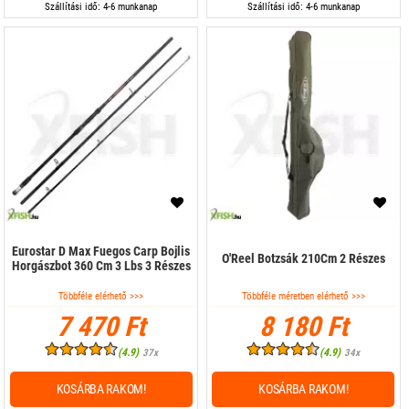
Szállítási idő: 4-6 munkanap
Szállítási idő: 4-6 munkanap
Eurostar D Max Fuegos Carp Bojlis
O'Reel Botzsák 210Cm 2 Részes
Horgászbot 360 Cm 3 Lbs 3 Részes
Többféle elérhető >>>
Többféle méretben elérhető >>>
7 470 Ft
8 180 Ft
(4.9)
(4.9)
37x
34x
KOSÁRBA RAKOM!
KOSÁRBA RAKOM!