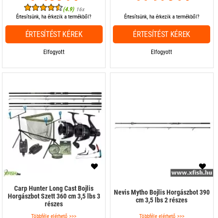
(4.9)
16x
Értesítsünk, ha érkezik a termékből?
Értesítsünk, ha érkezik a termékből?
ÉRTESÍTÉST KÉREK
ÉRTESÍTÉST KÉREK
Elfogyott
Elfogyott
Carp Hunter Long Cast Bojlis
Nevis Mytho Bojlis Horgászbot 390
Horgászbot Szett 360 cm 3,5 lbs 3
cm 3,5 lbs 2 részes
részes
Többféle elérhető >>>
Többféle elérhető >>>