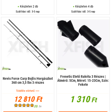
Készleten 2 db
Készleten 4 db
Szállítási idő: 3-5 nap
Szállítási idő: 3-5 nap
Frenetic Etető Rakéta 3 Részes |
Nevis Force Carp Bojlis Horgászbot
Átmérő: 5Cm, Méret: 15-23Cm, Szín:
360 cm 3,5 lbs 3 részes
Fekete
Többféle elérhető >>>
1 310
12 810 Ft
Ft
(5)
3x