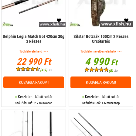
Delphin Legia Match Bot 420cm 30g
Silstar Botzsák 100Cm 2 Részes
3 Részes
Orsótartós
Többféle elérhető >>>
Többféle méretben elérhető >>>
4 990
22 990 Ft
Ft
(4.9)
7x
(5)
3x
KOSÁRBA RAKOM!
KOSÁRBA RAKOM!
Készleten - külső raktár
Készleten - külső raktár
Szállítási idő: 2-7 munkanap
Szállítási idő: 4-6 munkanap