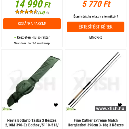
14 990
5 770 Ft
Ft
(4.8)
4x
Értesítsünk, ha érkezik a termékből?
KOSÁRBA RAKOM!
ÉRTESÍTÉST KÉREK
Készleten - külső raktár
Elfogyott
Szállítási idő: 2-6 munkanap
Nevis Bottartó Táska 3 Részes
Fine Cather Extreme Match
2,10M 390-Es Bothoz /5110-513/
Horgászbot 390cm 3-18g 3 Részes