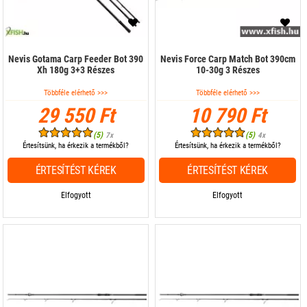
Nevis Gotama Carp Feeder Bot 390
Nevis Force Carp Match Bot 390cm
Xh 180g 3+3 Részes
10-30g 3 Részes
Többféle elérhető >>>
Többféle elérhető >>>
29 550 Ft
10 790 Ft
(5)
(5)
7x
4x
Értesítsünk, ha érkezik a termékből?
Értesítsünk, ha érkezik a termékből?
ÉRTESÍTÉST KÉREK
ÉRTESÍTÉST KÉREK
Elfogyott
Elfogyott