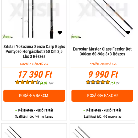
Silstar Yokozuna Senzo Carp Bojlis
Eurostar Master Class Feeder Bot
Pontyozó Horgászbot 360 Cm 3,5
360cm 60-90g 3+3 Részes
Lbs 3 Részes
Többféle elérhető >>>
Többféle elérhető >>>
17 390 Ft
9 990 Ft
(4.9)
(5)
16x
2x
KOSÁRBA RAKOM!
KOSÁRBA RAKOM!
Készleten - külső raktár
Készleten - külső raktár
Szállítási idő: 4-6 munkanap
Szállítási idő: 4-6 munkanap