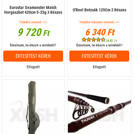
Eurostar Seamonster Match
O'Reel Botzsák 125Cm 2 Részes
Horgászbot 420cm 5-25g 3 Részes
Többféle elérhető >>>
Többféle méretben elérhető >>>
9 720
6 340 Ft
Ft
(4.9)
7x
Értesítsünk, ha érkezik a termékből?
Értesítsünk, ha érkezik a termékből?
ÉRTESÍTÉST KÉREK
ÉRTESÍTÉST KÉREK
Elfogyott
Elfogyott