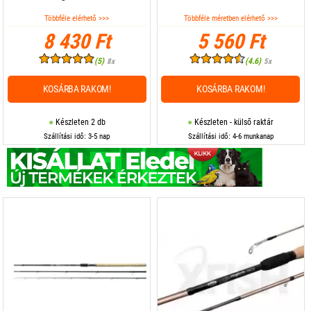
Többféle elérhető >>>
Többféle méretben elérhető >>>
8 430 Ft
5 560 Ft
(5)
(4.6)
8x
5x
KOSÁRBA RAKOM!
KOSÁRBA RAKOM!
Készleten 2 db
Készleten - külső raktár
Szállítási idő: 3-5 nap
Szállítási idő: 4-6 munkanap