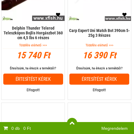
Delphin Thunder Telerod
Carp Expert Uni Match Bot 390cm 5-
Teleszkópos Bojlis Horgászbot 360
25g 3 Részes
cm 4,5 lbs 6 részes
Többféle elérhető >>>
Többféle elérhető >>>
15 740 Ft
16 390 Ft
Értesítsünk, ha érkezik a termékből?
Értesítsünk, ha érkezik a termékből?
ÉRTESÍTÉST KÉREK
ÉRTESÍTÉST KÉREK
Elfogyott
Elfogyott
0 db
0 Ft
Megrendelem