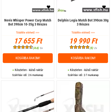
Nevis Whisper Power Carp Match
Delphin Legia Match Bot 390cm 30g
Bot 390cm 10-35g 3 Részes
3 Részes
Többféle elérhető >>>
Többféle elérhető >>>
17 655 Ft
19 990 Ft
(4.6)
(5)
5x
2x
KOSÁRBA RAKOM!
KOSÁRBA RAKOM!
Készleten - külső raktár
Készleten - külső raktár
Szállítási idő: 2-6 munkanap
Szállítási idő: 2-7 munkanap