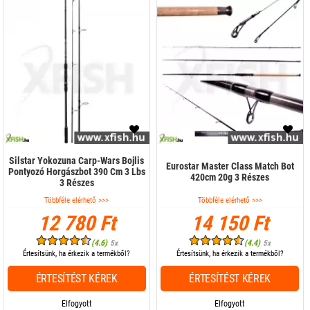
Silstar Yokozuna Carp-Wars Bojlis
Eurostar Master Class Match Bot
Pontyozó Horgászbot 390 Cm 3 Lbs
420cm 20g 3 Részes
3 Részes
Többféle elérhető >>>
Többféle elérhető >>>
12 780 Ft
14 150 Ft
(4.6)
(4.4)
5x
5x
Értesítsünk, ha érkezik a termékből?
Értesítsünk, ha érkezik a termékből?
ÉRTESÍTÉST KÉREK
ÉRTESÍTÉST KÉREK
Elfogyott
Elfogyott