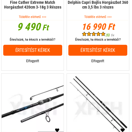
Fine Cather Extreme Match
Delphin Capri Bojlis Horgászbot 360
Horgászbot 420cm 3-18g 3 Részes
cm 3,5 lbs 3 részes
Többféle elérhető >>>
Többféle elérhető >>>
9 490
16 990 Ft
Ft
(5)
5x
Értesítsünk, ha érkezik a termékből?
Értesítsünk, ha érkezik a termékből?
ÉRTESÍTÉST KÉREK
ÉRTESÍTÉST KÉREK
Elfogyott
Elfogyott