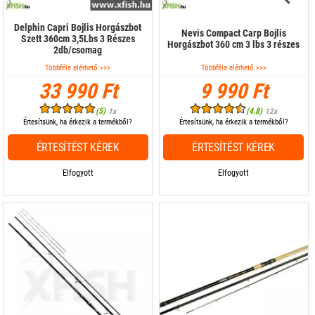
Delphin Capri Bojlis Horgászbot
Nevis Compact Carp Bojlis
Szett 360cm 3,5Lbs 3 Részes
Horgászbot 360 cm 3 lbs 3 részes
2db/csomag
Többféle elérhető >>>
Többféle elérhető >>>
33 990 Ft
9 990 Ft
(5)
(4.8)
1x
12x
Értesítsünk, ha érkezik a termékből?
Értesítsünk, ha érkezik a termékből?
ÉRTESÍTÉST KÉREK
ÉRTESÍTÉST KÉREK
Elfogyott
Elfogyott