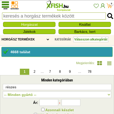
0
horgászat
Horgászat
Kisállat
Játékok
Barkács, kert
KATEGÓRIÁK
4668 találat
Megjelenítés:
1
2
...
7
8
9
...
78
Minden kategóriában
Ár:
-
Azonnali készlet