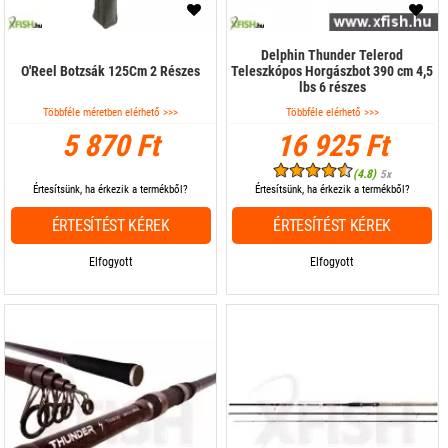
Delphin Thunder Telerod
O'Reel Botzsák 125Cm 2 Részes
Teleszkópos Horgászbot 390 cm 4,5
lbs 6 részes
Többféle méretben elérhető >>>
Többféle elérhető >>>
5 870 Ft
16 925 Ft
(4.8)
5x
Értesítsünk, ha érkezik a termékből?
Értesítsünk, ha érkezik a termékből?
ÉRTESÍTÉST KÉREK
ÉRTESÍTÉST KÉREK
Elfogyott
Elfogyott