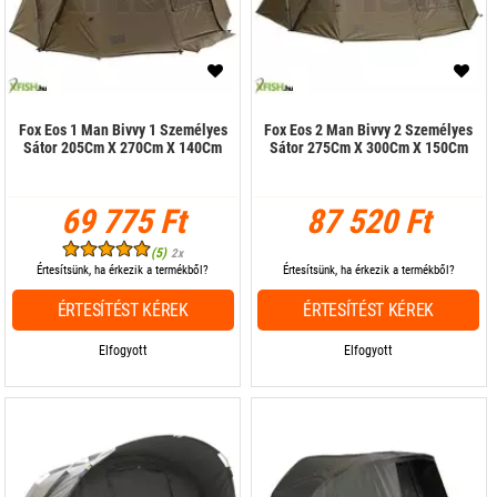
Fox Eos 1 Man Bivvy 1 Személyes
Fox Eos 2 Man Bivvy 2 Személyes
Sátor 205Cm X 270Cm X 140Cm
Sátor 275Cm X 300Cm X 150Cm
69 775 Ft
87 520 Ft
(5)
2x
Értesítsünk, ha érkezik a termékből?
Értesítsünk, ha érkezik a termékből?
ÉRTESÍTÉST KÉREK
ÉRTESÍTÉST KÉREK
Elfogyott
Elfogyott