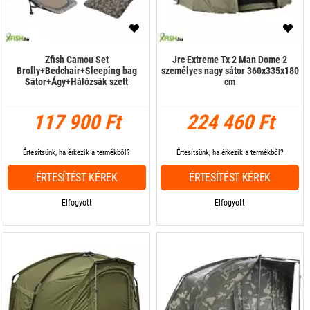
Zfish Camou Set
Jrc Extreme Tx 2 Man Dome 2
Brolly+Bedchair+Sleeping bag
személyes nagy sátor 360x335x180
Sátor+Ágy+Hálózsák szett
cm
117 900 Ft
224 460 Ft
Értesítsünk, ha érkezik a termékből?
Értesítsünk, ha érkezik a termékből?
ÉRTESÍTÉST KÉREK
ÉRTESÍTÉST KÉREK
Elfogyott
Elfogyott