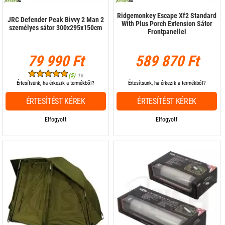
Ridgemonkey Escape Xf2 Standard
JRC Defender Peak Bivvy 2 Man 2
With Plus Porch Extension Sátor
személyes sátor 300x295x150cm
Frontpanellel
79 990 Ft
589 870 Ft
(5)
1x
Értesítsünk, ha érkezik a termékből?
Értesítsünk, ha érkezik a termékből?
ÉRTESÍTÉST KÉREK
ÉRTESÍTÉST KÉREK
Elfogyott
Elfogyott