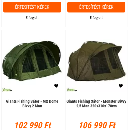
ÉRTESÍTÉST KÉREK
ÉRTESÍTÉST KÉREK
Elfogyott
Elfogyott
Giants Fishing Sátor - MX Dome
Giants Fishing Sátor - Monster Bivvy
Bivvy 2 Man
2,5 Man 320x310x170cm
102 990 Ft
106 990 Ft