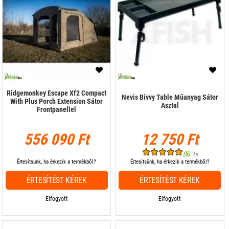
Ridgemonkey Escape Xf2 Compact
Nevis Bivvy Table Műanyag Sátor
With Plus Porch Extension Sátor
Asztal
Frontpanellel
556 090 Ft
12 750 Ft
(5)
1x
Értesítsünk, ha érkezik a termékből?
Értesítsünk, ha érkezik a termékből?
ÉRTESÍTÉST KÉREK
ÉRTESÍTÉST KÉREK
Elfogyott
Elfogyott