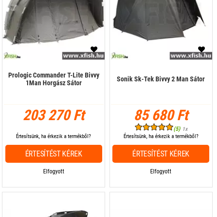
Prologic Commander T-Lite Bivvy
Sonik Sk-Tek Bivvy 2 Man Sátor
1Man Horgász Sátor
203 270 Ft
85 680 Ft
(5)
1x
Értesítsünk, ha érkezik a termékből?
Értesítsünk, ha érkezik a termékből?
ÉRTESÍTÉST KÉREK
ÉRTESÍTÉST KÉREK
Elfogyott
Elfogyott