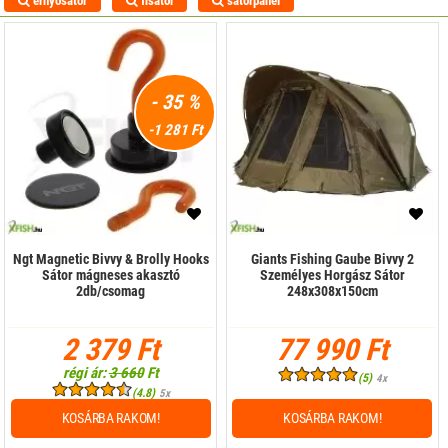
ernyősátor
flsátor
sátorpanel
- 35 %
-1 281 Ft
Ngt Magnetic Bivvy & Brolly Hooks
Giants Fishing Gaube Bivvy 2
Sátor mágneses akasztó
Személyes Horgász Sátor
2db/csomag
248x308x150cm
2 379 Ft
77 990 Ft
régi ár:
3 660
Ft
(5)
4x
(4.8)
5x
KOSÁRBA RAKOM!
KOSÁRBA RAKOM!