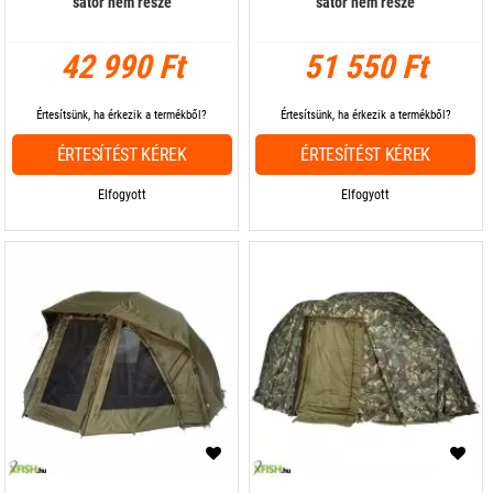
sátor nem része
sátor nem része
42 990 Ft
51 550 Ft
Értesítsünk, ha érkezik a termékből?
Értesítsünk, ha érkezik a termékből?
ÉRTESÍTÉST KÉREK
ÉRTESÍTÉST KÉREK
Elfogyott
Elfogyott