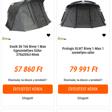
Sonik Sk Tek Bivvy 1 Man
Prologic XLNT Bivvy 1-Man 1
Egyszemélyes Sátor
személyes sátor
270x205x140cm
57 860 Ft
79 991 Ft
Értesítsünk, ha érkezik a termékből?
Értesítsünk, ha érkezik a termékből?
ÉRTESÍTÉST KÉREK
ÉRTESÍTÉST KÉREK
Elfogyott
Elfogyott