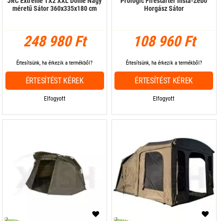
JRC Extreme TX2 XXL Dome Nagy
Prologic Firestarter Insta-Zebo
méretű Sátor 360x335x180 cm
Horgász Sátor
248 980 Ft
108 960 Ft
Értesítsünk, ha érkezik a termékből?
Értesítsünk, ha érkezik a termékből?
ÉRTESÍTÉST KÉREK
ÉRTESÍTÉST KÉREK
Elfogyott
Elfogyott