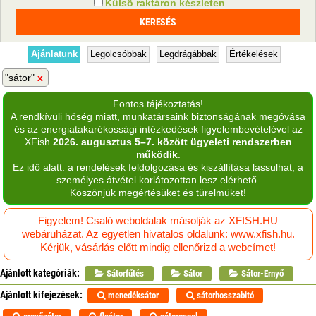
Külső raktáron készleten
Ajánlatunk
Legolcsóbbak
Legdrágábbak
Értékelések
"sátor"
Fontos tájékoztatás!
A rendkívüli hőség miatt, munkatársaink biztonságának megóvása
és az energiatakarékossági intézkedések figyelembevételével az
XFish
2026. augusztus 5–7. között ügyeleti rendszerben
működik
.
Ez idő alatt: a rendelések feldolgozása és kiszállítása lassulhat, a
személyes átvétel korlátozottan lesz elérhető.
Köszönjük megértésüket és türelmüket!
Figyelem! Csaló weboldalak másolják az XFISH.HU
webáruházat. Az egyetlen hivatalos oldalunk: www.xfish.hu.
Kérjük, vásárlás előtt mindig ellenőrizd a webcímet!
Ajánlott kategóriák:
Sátorfűtés
Sátor
Sátor-Ernyő
Ajánlott kifejezések:
menedéksátor
sátorhosszabitó