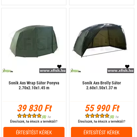
Sonik Axs Wrap Sátor Ponyva
Sonik Axs Brolly Sátor
2.70x2.10x1.45 m
2.60x1.50x1.37 m
39 830 Ft
55 990 Ft
(5)
(5)
1x
1x
Értesítsünk, ha érkezik a termékből?
Értesítsünk, ha érkezik a termékből?
ÉRTESÍTÉST KÉREK
ÉRTESÍTÉST KÉREK