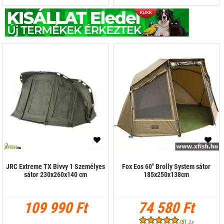
JRC Extreme TX Bivvy 1 Személyes
Fox Eos 60" Brolly System sátor
sátor 230x260x140 cm
185x250x138cm
109 990 Ft
74 580 Ft
(5)
2x