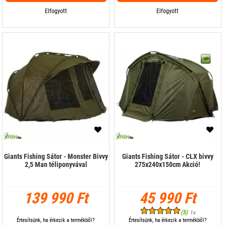
Elfogyott
Elfogyott
Giants Fishing Sátor - Monster Bivvy
Giants Fishing Sátor - CLX bivvy
2,5 Man téliponyvával
275x240x150cm Akció!
139 990 Ft
45 990 Ft
(5)
1x
Értesítsünk, ha érkezik a termékből?
Értesítsünk, ha érkezik a termékből?