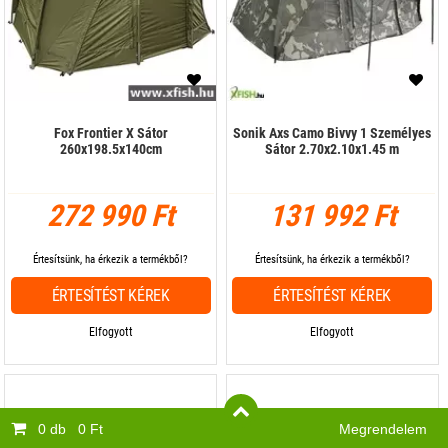
Fox Frontier X Sátor
Sonik Axs Camo Bivvy 1 Személyes
260x198.5x140cm
Sátor 2.70x2.10x1.45 m
272 990 Ft
131 992 Ft
Értesítsünk, ha érkezik a termékből?
Értesítsünk, ha érkezik a termékből?
ÉRTESÍTÉST KÉREK
ÉRTESÍTÉST KÉREK
Elfogyott
Elfogyott
0 db
0 Ft
Megrendelem