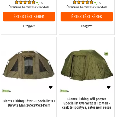
(5)
(5)
1x
2x
Értesítsünk, ha érkezik a termékből?
Értesítsünk, ha érkezik a termékből?
ÉRTESÍTÉST KÉREK
ÉRTESÍTÉST KÉREK
Elfogyott
Elfogyott
Giants Fishing Téli ponyva
Giants Fishing Sátor - Specialist XT
Specialist Overwrap XT 2 Man -
Bivvy 2 Man 265x295x145cm
csak télipontyva, sátor nem része