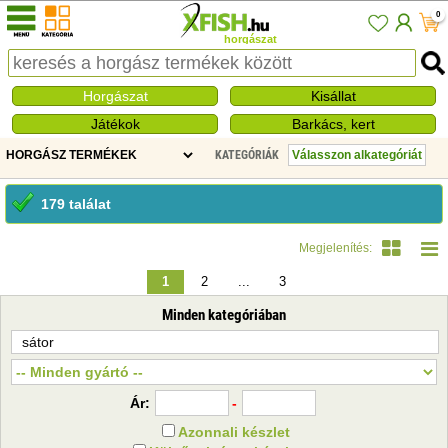
0
horgászat
Horgászat
Kisállat
Játékok
Barkács, kert
KATEGÓRIÁK
179 találat
Megjelenítés:
1
2
...
3
Minden kategóriában
Ár:
-
Azonnali készlet