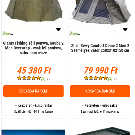
Giants Fishing Téli ponyva, Gaube 2
Zfish Bivvy Comfort Dome 2 Men 2
Man Overwrap - csak télipontyva,
Személyes Sátor 250x310x150 cm
sátor nem része
45 380 Ft
79 990 Ft
(5)
(5)
1x
3x
KOSÁRBA RAKOM!
KOSÁRBA RAKOM!
Készleten - külső raktár
Készleten - külső raktár
Szállítási idő: 6-13 munkanap
Szállítási idő: 6-11 munkanap