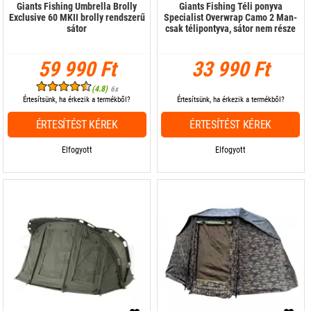
Giants Fishing Umbrella Brolly
Giants Fishing Téli ponyva
Exclusive 60 MKII brolly rendszerű
Specialist Overwrap Camo 2 Man-
sátor
csak télipontyva, sátor nem része
59 990 Ft
33 990 Ft
(4.8)
6x
Értesítsünk, ha érkezik a termékből?
Értesítsünk, ha érkezik a termékből?
ÉRTESÍTÉST KÉREK
ÉRTESÍTÉST KÉREK
Elfogyott
Elfogyott