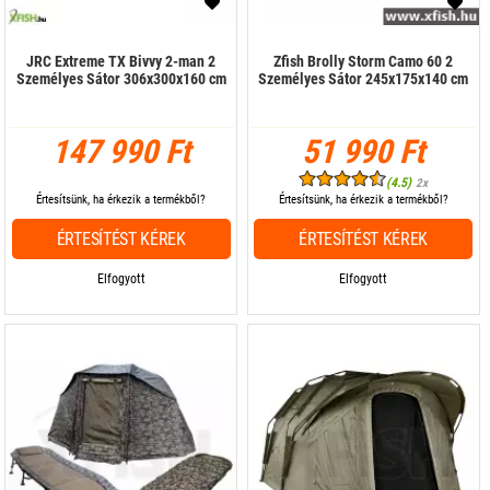
JRC Extreme TX Bivvy 2-man 2
Zfish Brolly Storm Camo 60 2
Személyes Sátor 306x300x160 cm
Személyes Sátor 245x175x140 cm
147 990 Ft
51 990 Ft
(4.5)
2x
Értesítsünk, ha érkezik a termékből?
Értesítsünk, ha érkezik a termékből?
ÉRTESÍTÉST KÉREK
ÉRTESÍTÉST KÉREK
Elfogyott
Elfogyott