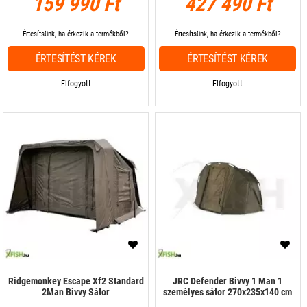
159 990 Ft
427 490 Ft
Értesítsünk, ha érkezik a termékből?
Értesítsünk, ha érkezik a termékből?
ÉRTESÍTÉST KÉREK
ÉRTESÍTÉST KÉREK
Elfogyott
Elfogyott
Ridgemonkey Escape Xf2 Standard
JRC Defender Bivvy 1 Man 1
2Man Bivvy Sátor
személyes sátor 270x235x140 cm