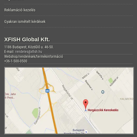
Reklamáció kezelés
Gyakran ismételt kérdések
XFISH Global Kft.
1186 Budapest, Közdűlő u. 46-50.
E-mail:
rendeles@xfish.hu
Webshop/rendelések/termékinformáció
+36-1-500-0500