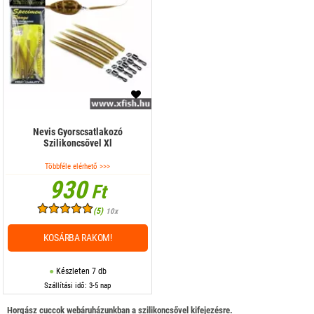
Nevis Gyorscsatlakozó
Szilikoncsővel Xl
Többféle elérhető >>>
930
Ft
(5)
10x
KOSÁRBA RAKOM!
Készleten 7 db
Szállítási idő: 3-5 nap
Horgász cuccok webáruházunkban a szilikoncsővel kifejezésre.