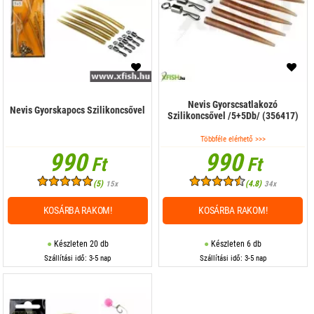
Nevis Gyorscsatlakozó
Nevis Gyorskapocs Szilikoncsővel
Szilikoncsővel /5+5Db/ (356417)
Többféle elérhető >>>
990
990
Ft
Ft
(5)
(4.8)
15x
34x
KOSÁRBA RAKOM!
KOSÁRBA RAKOM!
Készleten 20 db
Készleten 6 db
Szállítási idő: 3-5 nap
Szállítási idő: 3-5 nap