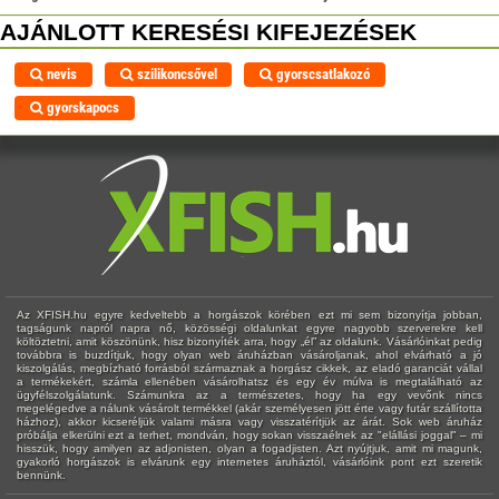
AJÁNLOTT KERESÉSI KIFEJEZÉSEK
nevis
szilikoncsővel
gyorscsatlakozó
gyorskapocs
Az XFISH.hu egyre kedveltebb a horgászok körében ezt mi sem bizonyítja jobban,
tagságunk napról napra nő, közösségi oldalunkat egyre nagyobb szerverekre kell
költöztetni, amit köszönünk, hisz bizonyíték arra, hogy „él” az oldalunk. Vásárlóinkat pedig
továbbra is buzdítjuk, hogy olyan web áruházban vásároljanak, ahol elvárható a jó
kiszolgálás, megbízható forrásból származnak a horgász cikkek, az eladó garanciát vállal
a termékekért, számla ellenében vásárolhatsz és egy év múlva is megtalálható az
ügyfélszolgálatunk. Számunkra az a természetes, hogy ha egy vevőnk nincs
megelégedve a nálunk vásárolt termékkel (akár személyesen jött érte vagy futár szállította
házhoz), akkor kicseréljük valami másra vagy visszatérítjük az árát. Sok web áruház
próbálja elkerülni ezt a terhet, mondván, hogy sokan visszaélnek az "elállási joggal" – mi
hisszük, hogy amilyen az adjonisten, olyan a fogadjisten. Azt nyújtjuk, amit mi magunk,
gyakorló horgászok is elvárunk egy internetes áruháztól, vásárlóink pont ezt szeretik
bennünk.