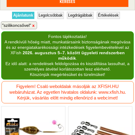
Ajánlatunk
Legolcsóbbak
Legdrágábbak
Értékelések
"szilikoncsővel"
Fontos tájékoztatás!
A rendkívüli hőség miatt, munkatársaink biztonságának megóvása
és az energiatakarékossági intézkedések figyelembevételével az
XFish
2026. augusztus 5–7. között ügyeleti rendszerben
működik
.
Ez idő alatt: a rendelések feldolgozása és kiszállítása lassulhat, a
személyes átvétel korlátozottan lesz elérhető.
Köszönjük megértésüket és türelmüket!
Figyelem! Csaló weboldalak másolják az XFISH.HU
webáruházat. Az egyetlen hivatalos oldalunk: www.xfish.hu.
Kérjük, vásárlás előtt mindig ellenőrizd a webcímet!