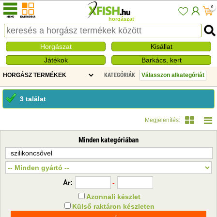
0
horgászat
Horgászat
Kisállat
Játékok
Barkács, kert
KATEGÓRIÁK
3 találat
Megjelenítés:
Minden kategóriában
Ár:
-
Azonnali készlet
Külső raktáron készleten