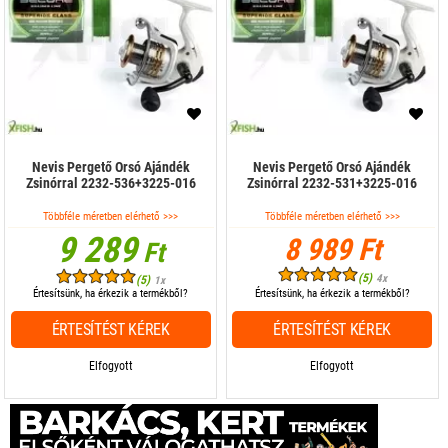
Nevis Pergető Orsó Ajándék
Nevis Pergető Orsó Ajándék
Zsinórral 2232-536+3225-016
Zsinórral 2232-531+3225-016
Többféle méretben elérhető >>>
Többféle méretben elérhető >>>
9 289
8 989 Ft
Ft
(5)
4x
(5)
1x
Értesítsünk, ha érkezik a termékből?
Értesítsünk, ha érkezik a termékből?
ÉRTESÍTÉST KÉREK
ÉRTESÍTÉST KÉREK
Elfogyott
Elfogyott