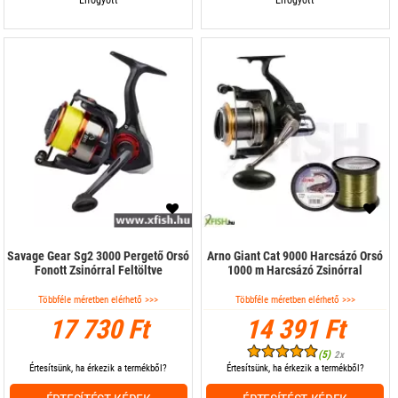
Elfogyott
Elfogyott
Savage Gear Sg2 3000 Pergető Orsó
Arno Giant Cat 9000 Harcsázó Orsó
Fonott Zsinórral Feltöltve
1000 m Harcsázó Zsinórral
Többféle méretben elérhető >>>
Többféle méretben elérhető >>>
17 730 Ft
14 391 Ft
(5)
2x
Értesítsünk, ha érkezik a termékből?
Értesítsünk, ha érkezik a termékből?