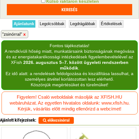
Külső raktáron készleten
Ajánlatunk
Legolcsóbbak
Legdrágábbak
Értékelések
"zsinórral"
Fontos tájékoztatás!
A rendkívüli hőség miatt, munkatársaink biztonságának megóvása
és az energiatakarékossági intézkedések figyelembevételével az
XFish
2026. augusztus 5–7. között ügyeleti rendszerben
működik
.
Ez idő alatt: a rendelések feldolgozása és kiszállítása lassulhat, a
személyes átvétel korlátozottan lesz elérhető.
Köszönjük megértésüket és türelmüket!
Figyelem! Csaló weboldalak másolják az XFISH.HU
webáruházat. Az egyetlen hivatalos oldalunk: www.xfish.hu.
Kérjük, vásárlás előtt mindig ellenőrizd a webcímet!
Ajánlott kifejezések:
előkezsinórral