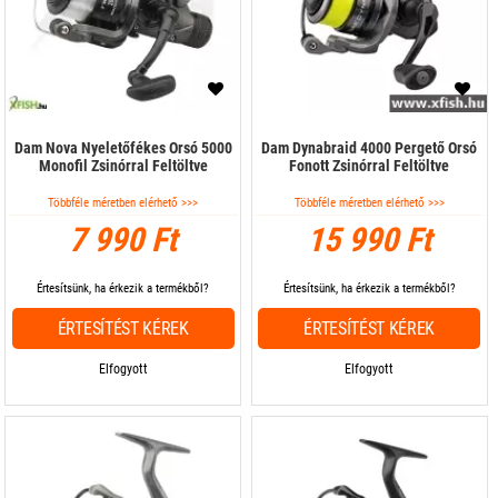
Dam Nova Nyeletőfékes Orsó 5000
Dam Dynabraid 4000 Pergető Orsó
Monofil Zsinórral Feltöltve
Fonott Zsinórral Feltöltve
Többféle méretben elérhető >>>
Többféle méretben elérhető >>>
7 990 Ft
15 990 Ft
Értesítsünk, ha érkezik a termékből?
Értesítsünk, ha érkezik a termékből?
ÉRTESÍTÉST KÉREK
ÉRTESÍTÉST KÉREK
Elfogyott
Elfogyott