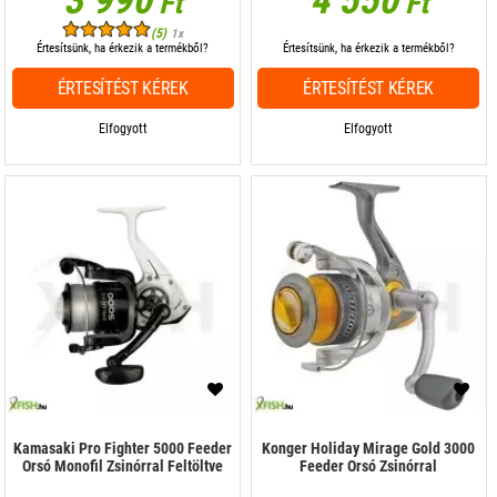
3 990
4 550
Ft
Ft
(5)
1x
Értesítsünk, ha érkezik a termékből?
Értesítsünk, ha érkezik a termékből?
ÉRTESÍTÉST KÉREK
ÉRTESÍTÉST KÉREK
Elfogyott
Elfogyott
Kamasaki Pro Fighter 5000 Feeder
Konger Holiday Mirage Gold 3000
Orsó Monofil Zsinórral Feltöltve
Feeder Orsó Zsinórral