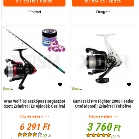
ÉRTESÍTÉST KÉREK
ÉRTESÍTÉST KÉREK
Elfogyott
Elfogyott
Arno Wolf Teleszkópos Horgászbot
Kamasaki Pro Fighter 2000 Feeder
Szett Zsinórral És Ajándék Csalival
Orsó Monofil Zsinórral Feltöltve
Többféle elérhető >>>
Többféle elérhető >>>
3 760
6 291 Ft
Ft
(4)
2x
(5)
2x