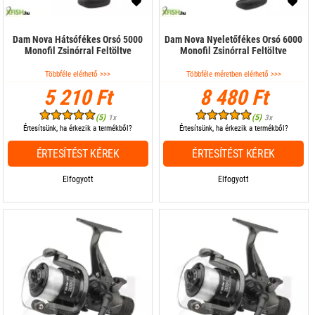
Dam Nova Hátsófékes Orsó 5000
Dam Nova Nyeletőfékes Orsó 6000
Monofil Zsinórral Feltöltve
Monofil Zsinórral Feltöltve
Többféle elérhető >>>
Többféle méretben elérhető >>>
5 210 Ft
8 480 Ft
(5)
(5)
1x
3x
Értesítsünk, ha érkezik a termékből?
Értesítsünk, ha érkezik a termékből?
ÉRTESÍTÉST KÉREK
ÉRTESÍTÉST KÉREK
Elfogyott
Elfogyott