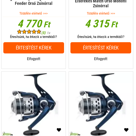
Elsőfékes Match Orsó Monofil
Feeder Orsó Zsinórral
Zsinórral
Többféle elérhető >>>
Többféle elérhető >>>
4 770
4 315
Ft
Ft
(5)
1x
Értesítsünk, ha érkezik a termékből?
Értesítsünk, ha érkezik a termékből?
ÉRTESÍTÉST KÉREK
ÉRTESÍTÉST KÉREK
Elfogyott
Elfogyott