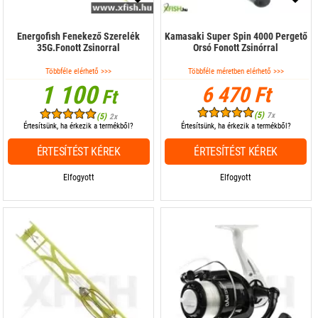
Energofish Fenekező Szerelék
Kamasaki Super Spin 4000 Pergető
35G.Fonott Zsinorral
Orsó Fonott Zsinórral
Többféle elérhető >>>
Többféle méretben elérhető >>>
1 100
6 470 Ft
Ft
(5)
7x
(5)
2x
Értesítsünk, ha érkezik a termékből?
Értesítsünk, ha érkezik a termékből?
ÉRTESÍTÉST KÉREK
ÉRTESÍTÉST KÉREK
Elfogyott
Elfogyott