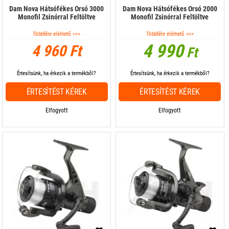
Dam Nova Hátsófékes Orsó 3000
Dam Nova Hátsófékes Orsó 2000
Monofil Zsinórral Feltöltve
Monofil Zsinórral Feltöltve
Többféle elérhető >>>
Többféle elérhető >>>
4 990
4 960 Ft
Ft
Értesítsünk, ha érkezik a termékből?
Értesítsünk, ha érkezik a termékből?
ÉRTESÍTÉST KÉREK
ÉRTESÍTÉST KÉREK
Elfogyott
Elfogyott