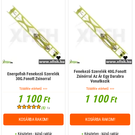
Fenekező Szerelék 40G.Fonott
Energofish Fenekező Szerelék
Zsinórral Az Ár Egy Darabra
30G.Fonott Zsinorral
Vonatkozik
Többféle elérhető >>>
Többféle elérhető >>>
1 100
1 100
Ft
Ft
(5)
1x
KOSÁRBA RAKOM!
KOSÁRBA RAKOM!
Készleten - külső raktár
Készleten - külső raktár