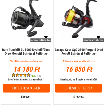
Dam Runshift 3L 5000 Nyeletőfékes
Savage Gear Sg2 2500 Pergető Orsó
Orsó Monofil Zsinórral Feltöltve
Fonott Zsinórral Feltöltve
Többféle méretben elérhető >>>
Többféle méretben elérhető >>>
14 180 Ft
16 850 Ft
(4.9)
10x
Értesítsünk, ha érkezik a termékből?
Értesítsünk, ha érkezik a termékből?
ÉRTESÍTÉST KÉREK
ÉRTESÍTÉST KÉREK
Elfogyott
Elfogyott