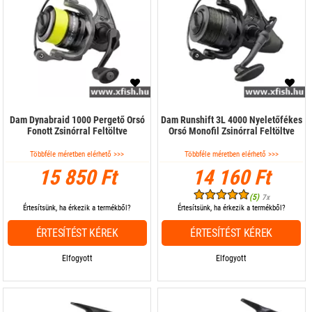
Dam Dynabraid 1000 Pergető Orsó
Dam Runshift 3L 4000 Nyeletőfékes
Fonott Zsinórral Feltöltve
Orsó Monofil Zsinórral Feltöltve
Többféle méretben elérhető >>>
Többféle méretben elérhető >>>
15 850 Ft
14 160 Ft
(5)
7x
Értesítsünk, ha érkezik a termékből?
Értesítsünk, ha érkezik a termékből?
ÉRTESÍTÉST KÉREK
ÉRTESÍTÉST KÉREK
Elfogyott
Elfogyott