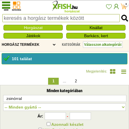
0
horgászat
Horgászat
Kisállat
Játékok
Barkács, kert
KATEGÓRIÁK
101 találat
Megjelenítés:
1
...
2
Minden kategóriában
Ár:
-
Azonnali készlet