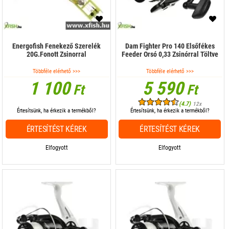
Energofish Fenekező Szerelék
Dam Fighter Pro 140 Elsőfékes
20G.Fonott Zsinorral
Feeder Orsó 0,33 Zsinórral Töltve
Többféle elérhető >>>
Többféle elérhető >>>
1 100
5 590
Ft
Ft
(4.7)
12x
Értesítsünk, ha érkezik a termékből?
Értesítsünk, ha érkezik a termékből?
ÉRTESÍTÉST KÉREK
ÉRTESÍTÉST KÉREK
Elfogyott
Elfogyott