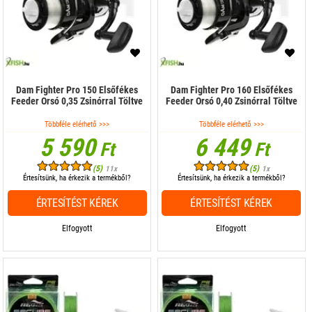
Dam Fighter Pro 150 Elsőfékes
Dam Fighter Pro 160 Elsőfékes
Feeder Orsó 0,35 Zsinórral Töltve
Feeder Orsó 0,40 Zsinórral Töltve
Többféle elérhető >>>
Többféle elérhető >>>
5 590
6 449
Ft
Ft
(5)
(5)
11x
1x
Értesítsünk, ha érkezik a termékből?
Értesítsünk, ha érkezik a termékből?
ÉRTESÍTÉST KÉREK
ÉRTESÍTÉST KÉREK
Elfogyott
Elfogyott