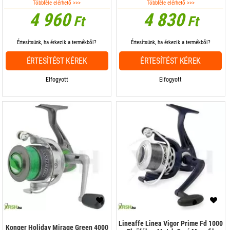
Többféle elérhető >>>
Többféle elérhető >>>
4 960
4 830
Ft
Ft
Értesítsünk, ha érkezik a termékből?
Értesítsünk, ha érkezik a termékből?
ÉRTESÍTÉST KÉREK
ÉRTESÍTÉST KÉREK
Elfogyott
Elfogyott
Lineaffe Linea Vigor Prime Fd 1000
Konger Holiday Mirage Green 4000