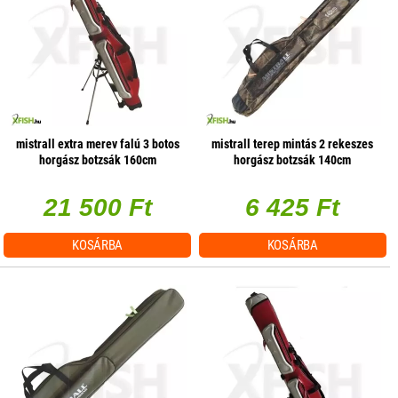
mistrall extra merev falú 3 botos
mistrall terep mintás 2 rekeszes
horgász botzsák 160cm
horgász botzsák 140cm
21 500 Ft
6 425 Ft
KOSÁRBA
KOSÁRBA