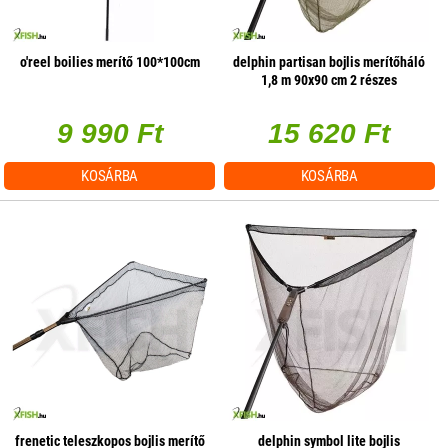
o'reel boilies merítő 100*100cm
delphin partisan bojlis merítőháló
1,8 m 90x90 cm 2 részes
9 990 Ft
15 620 Ft
KOSÁRBA
KOSÁRBA
frenetic teleszkopos bojlis merítő
delphin symbol lite bojlis