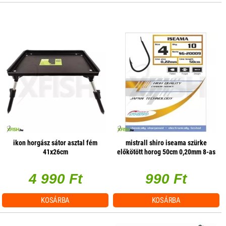
ikon horgász sátor asztal fém
mistrall shiro iseama szürke
41x26cm
előkötött horog 50cm 0,20mm 8-as
10db/csomag
4 990 Ft
990 Ft
KOSÁRBA
KOSÁRBA