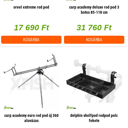
oreel extreme rod pod
carp academy deluxe rod pod 3
botos 85-118 cm
17 690 Ft
31 760 Ft
KOSÁRBA
KOSÁRBA
carp academy euro rod pod új 360
delphin shelfpod rodpod polc
aluvázas
fekete