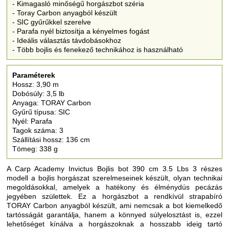
- Kimagasló minőségű horgászbot széria
- Toray Carbon anyagból készült
- SIC gyűrűkkel szerelve
- Parafa nyél biztosítja a kényelmes fogást
- Ideális választás távdobásokhoz
- Több bojlis és fenekező technikához is használható
Paraméterek
Hossz: 3,90 m
Dobósúly: 3,5 lb
Anyaga: TORAY Carbon
Gyűrű típusa: SIC
Nyél: Parafa
Tagok száma: 3
Szállítási hossz: 136 cm
Tömeg: 338 g
A Carp Academy Invictus Bojlis bot 390 cm 3.5 Lbs 3 részes
modell a bojlis horgászat szerelmeseinek készült, olyan technikai
megoldásokkal, amelyek a hatékony és élménydús pecázás
jegyében születtek. Ez a horgászbot a rendkívül strapabíró
TORAY Carbon anyagból készült, ami nemcsak a bot kiemelkedő
tartósságát garantálja, hanem a könnyed súlyelosztást is, ezzel
lehetőséget kínálva a horgászoknak a hosszabb ideig tartó