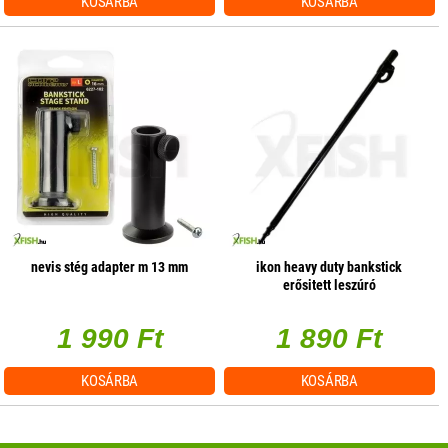
KOSÁRBA
KOSÁRBA
nevis stég adapter m 13 mm
ikon heavy duty bankstick
erősitett leszúró
1 990 Ft
1 890 Ft
KOSÁRBA
KOSÁRBA