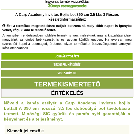
A Carp Academy Invictus Bojlis bot 390 cm 3.5 Lbs 3 Részes
készletinformációihoz
Ezt a terméket megrendelésre tudjuk beszerezni, mely több napot is igénybe
vehet, kérjük, add le rendelésedet.
Amennyiben rendelésedben többféle termék is van, melyeknek más a kiszállítási ideje,
megvárjuk az utolsó beérkezését is és azután küldjük egyben. Ha gyorsan meg
szeretnéd kapni a csomagod, érdemes olyan termékeket összeválogatnod, amelyek
készleten vannak.
JOBB ÁRAT TALÁLT?
TEGYE FEL KÉRDÉSÉT
VISSZAHÍVJUK
TERMÉKISMERTETŐ
ÉRTÉKELÉS
Növeld a kapás esélyét a Carp Academy Invictus bojlis
bottal! A 390 cm hosszú, 3,5 lbs dobósúlyú bot távdobásra
termett. Minőségi SIC gyűrűk és parafa nyél garantálják a
kényelmet és a teljesítményt.
Kiemelt jellemzők: