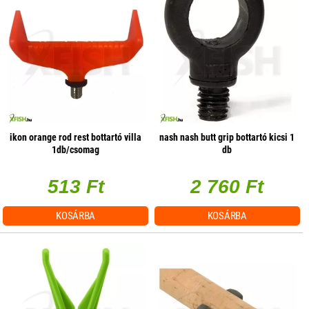
ikon orange rod rest bottartó villa
nash nash butt grip bottartó kicsi 1
1db/csomag
db
513 Ft
2 760 Ft
KOSÁRBA
KOSÁRBA