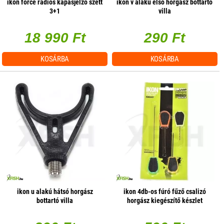
ikon force rádiós kapásjelző szett
ikon v alakú első horgász bottartó
3+1
villa
18 990 Ft
290 Ft
KOSÁRBA
KOSÁRBA
ikon u alakú hátsó horgász
ikon 4db-os fúró fűző csalizó
bottartó villa
horgász kiegészítő készlet