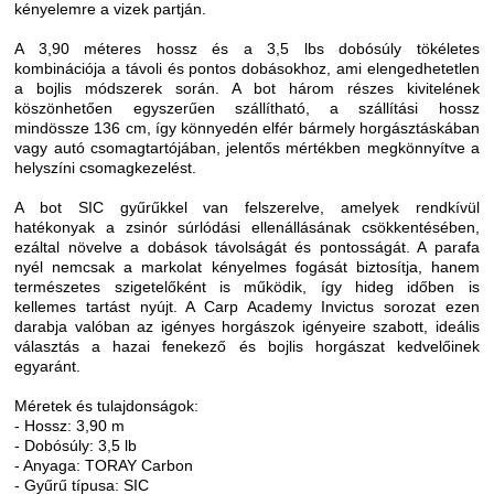
kényelemre a vizek partján.
A 3,90 méteres hossz és a 3,5 lbs dobósúly tökéletes
kombinációja a távoli és pontos dobásokhoz, ami elengedhetetlen
a bojlis módszerek során. A bot három részes kivitelének
köszönhetően egyszerűen szállítható, a szállítási hossz
mindössze 136 cm, így könnyedén elfér bármely horgásztáskában
vagy autó csomagtartójában, jelentős mértékben megkönnyítve a
helyszíni csomagkezelést.
A bot SIC gyűrűkkel van felszerelve, amelyek rendkívül
hatékonyak a zsinór súrlódási ellenállásának csökkentésében,
ezáltal növelve a dobások távolságát és pontosságát. A parafa
nyél nemcsak a markolat kényelmes fogását biztosítja, hanem
természetes szigetelőként is működik, így hideg időben is
kellemes tartást nyújt. A Carp Academy Invictus sorozat ezen
darabja valóban az igényes horgászok igényeire szabott, ideális
választás a hazai fenekező és bojlis horgászat kedvelőinek
egyaránt.
Méretek és tulajdonságok:
- Hossz: 3,90 m
- Dobósúly: 3,5 lb
- Anyaga: TORAY Carbon
- Gyűrű típusa: SIC