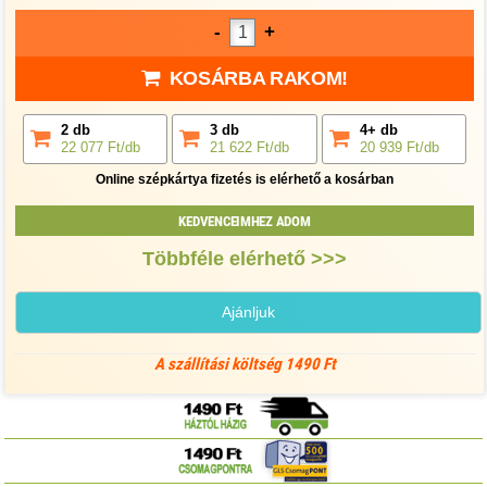
-
+
KOSÁRBA RAKOM!
2 db
3 db
4+ db
22 077 Ft/db
21 622 Ft/db
20 939 Ft/db
Online szépkártya fizetés is elérhető a kosárban
KEDVENCEIMHEZ ADOM
Többféle elérhető >>>
Ajánljuk
A szállítási költség 1490 Ft