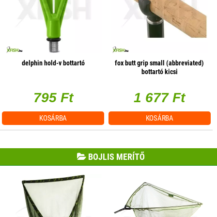
delphin hold-v bottartó
fox butt grip small (abbreviated)
bottartó kicsi
795 Ft
1 677 Ft
KOSÁRBA
KOSÁRBA
BOJLIS MERÍTŐ