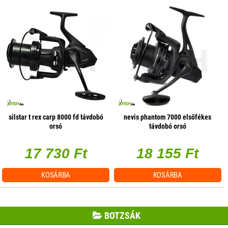
silstar t rex carp 8000 fd távdobó
nevis phantom 7000 elsőfékes
orsó
távdobó orsó
17 730 Ft
18 155 Ft
KOSÁRBA
KOSÁRBA
BOTZSÁK