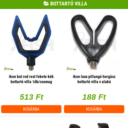
BOTTARTÓ VILLA
ikon bat rod rest fekete kék
ikon luxx pillangó horgász
bottartó villa 1db/csomag
bottartó villa v alakú
513 Ft
188 Ft
KOSÁRBA
KOSÁRBA