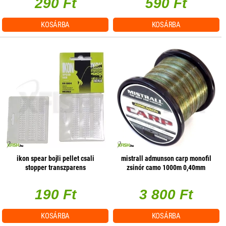
290 Ft
590 Ft
KOSÁRBA
KOSÁRBA
ikon spear bojli pellet csali
mistrall admunson carp monofil
stopper transzparens
zsinór camo 1000m 0,40mm
20,5kg
190 Ft
3 800 Ft
KOSÁRBA
KOSÁRBA