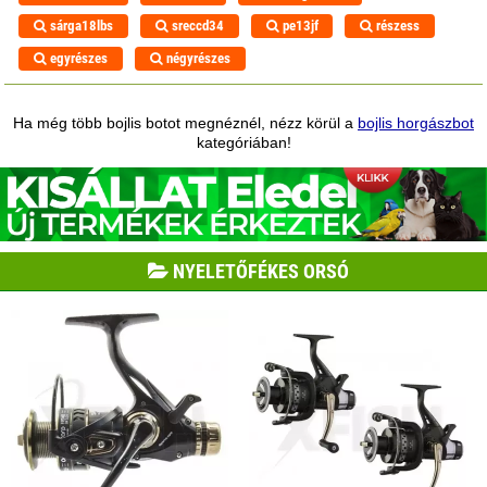
sárga18lbs
sreccd34
pe13jf
részess
egyrészes
négyrészes
Ha még több bojlis botot megnéznél, nézz körül a
bojlis horgászbot
kategóriában!
NYELETŐFÉKES ORSÓ