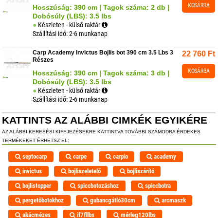
KOSÁRBA
Hosszúság: 390 cm | Tagok száma: 2 db |
Dobósúly (LBS): 3.5 lbs
Készleten - külső raktár
Szállítási idő: 2-6 munkanap
Carp Academy Invictus Bojlis bot 390 cm 3.5 Lbs 3
22 760
Ft
Részes
KOSÁRBA
Hosszúság: 390 cm | Tagok száma: 3 db |
Dobósúly (LBS): 3.5 lbs
Készleten - külső raktár
Szállítási idő: 2-6 munkanap
KATTINTS AZ ALÁBBI CIMKÉK EGYIKÉRE
AZ ALÁBBI KERESÉSI KIFEJEZÉSEKRE KATTINTVA TOVÁBBI SZÁMODRA ÉRDEKES
TERMÉKEKET ÉRHETSZ EL:
septocarp
carpe
carpio
academy
invictus
bojliszeletelő
bojliszárító
bojlistopper
spiccbotozáshoz
spiccbotra
pergetőbotokhoz
gubancgátló30cm
arcmaszk
akácmézes
if7fllbs
mérleg120lbs