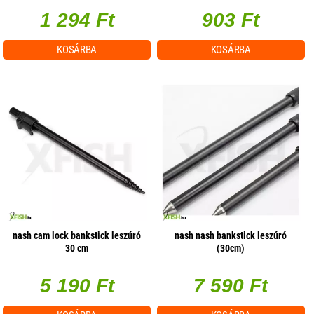
1 294 Ft
903 Ft
KOSÁRBA
KOSÁRBA
nash cam lock bankstick leszúró
nash nash bankstick leszúró
30 cm
(30cm)
5 190 Ft
7 590 Ft