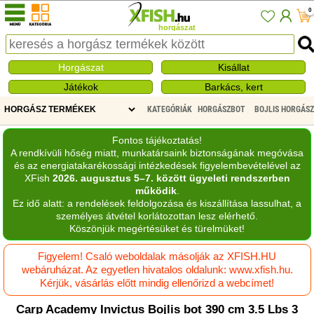
0
horgászat
Horgászat
Kisállat
Játékok
Barkács, kert
KATEGÓRIÁK
HORGÁSZBOT
BOJLIS HORGÁS
Fontos tájékoztatás!
A rendkívüli hőség miatt, munkatársaink biztonságának megóvása
és az energiatakarékossági intézkedések figyelembevételével az
XFish
2026. augusztus 5–7. között ügyeleti rendszerben
működik
.
Ez idő alatt: a rendelések feldolgozása és kiszállítása lassulhat, a
személyes átvétel korlátozottan lesz elérhető.
Köszönjük megértésüket és türelmüket!
Figyelem! Csaló weboldalak másolják az XFISH.HU
webáruházat. Az egyetlen hivatalos oldalunk: www.xfish.hu.
Kérjük, vásárlás előtt mindig ellenőrizd a webcímet!
Carp Academy Invictus Bojlis bot 390 cm 3.5 Lbs 3