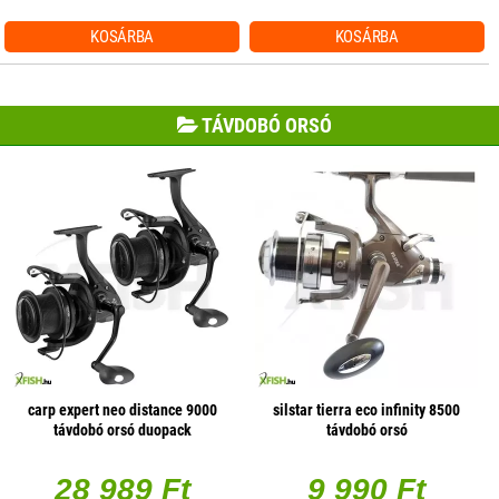
KOSÁRBA
KOSÁRBA
TÁVDOBÓ ORSÓ
carp expert neo distance 9000
silstar tierra eco infinity 8500
távdobó orsó duopack
távdobó orsó
28 989 Ft
9 990 Ft