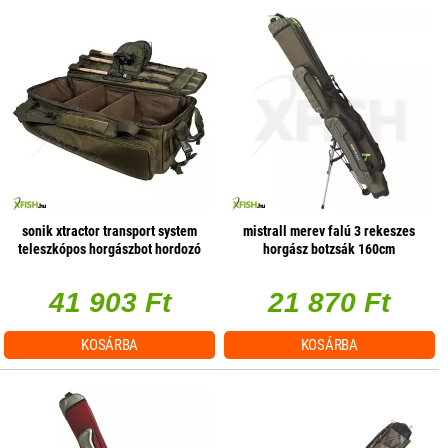
sonik xtractor transport system
mistrall merev falú 3 rekeszes
teleszkópos horgászbot hordozó
horgász botzsák 160cm
80x48x24cm
41 903 Ft
21 870 Ft
KOSÁRBA
KOSÁRBA