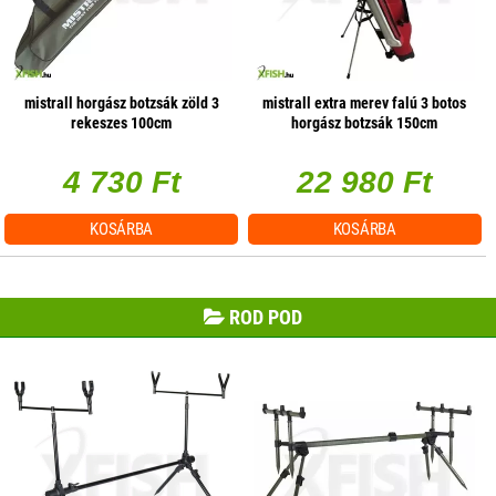
mistrall horgász botzsák zöld 3
mistrall extra merev falú 3 botos
rekeszes 100cm
horgász botzsák 150cm
4 730 Ft
22 980 Ft
KOSÁRBA
KOSÁRBA
ROD POD