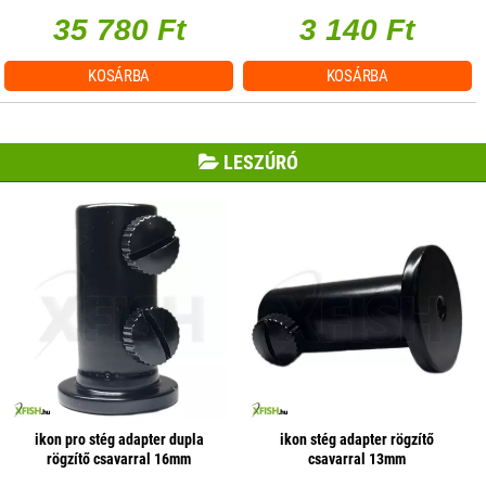
35 780 Ft
3 140 Ft
KOSÁRBA
KOSÁRBA
LESZÚRÓ
ikon pro stég adapter dupla
ikon stég adapter rögzítő
rögzítő csavarral 16mm
csavarral 13mm