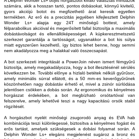
A Delphin Wonder Ls+ bojlis horgászbot kiváló választás mindazok
számára, akik a hosszan tartó, pontos dobásokat, könnyű kivitelű,
gyors akciójú botot és megfizethető árat keresik egyetlen
termékben. Az erő és a precizitás jegyében kifejlesztett Delphin
Wonder Ls+ alapja egy 24T minőségű bottest, amely
félparabolikus akcióval és megerősített fallal biztosítja a maximális
dobástávolságot és ellenállóképességet. A kúpkeresztmetszetű
szerkezet garantálja a tartósságot, ugyanakkor a bot kis súlya
miatt egyszerűen kezelhető, így biztos lehet benne, hogy semmi
nem akadályozza meg a halakkal való összecsapást.
A bot szerkezeti integritását a PowerJoin néven ismert fémgyűrű
biztosítja, amely megakadályozza, hogy a bot illesztésénél sérülés
következzen be. További előnye a hizlaló betétek nélküli gyűrűsor,
amely minimális súrral ellátott, és a 50 mm-es keverőgyűrűnek
köszönhetően nagy dobástáv érhető el, mivel a zsinór súrlódása
jelentősen csökken a dobás során. Az ergonomikus és kényelmes
horgászat érdekében, a bot megbízható orsótartóval van
felszerelve, amely lehetővé teszi a nagy kapacitású orsók stabil
rögzítését.
A horgászbot nyelét minőségi zsugorodó anyag és EVA hab
kombinációja teszi különlegessé, biztosítva a kényelmes fogást és
erős tartást, amelyek szükségesek a dobási folyamat során. A
Delphin Wonder Ls+ elegáns megjelenést sugároz a bronz és