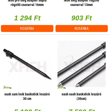
ikon pro stég adapter dupla
ikon stég adapter rögzítő
rögzítő csavarral 16mm
csavarral 13mm
1 294 Ft
903 Ft
KOSÁRBA
KOSÁRBA
nash cam lock bankstick leszúró
nash nash bankstick leszúró
30 cm
(30cm)