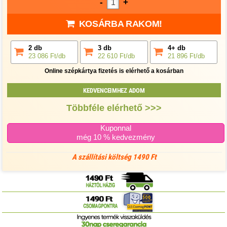
-
+
KOSÁRBA RAKOM!
2 db
3 db
4+ db
23 086 Ft/db
22 610 Ft/db
21 896 Ft/db
Online szépkártya fizetés is elérhető a kosárban
KEDVENCEIMHEZ ADOM
Többféle elérhető >>>
Kuponnal
még 10 % kedvezmény
A szállítási költség 1490 Ft