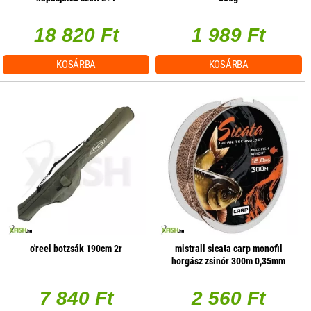
18 820 Ft
1 989 Ft
KOSÁRBA
KOSÁRBA
o'reel botzsák 190cm 2r
mistrall sicata carp monofil
horgász zsinór 300m 0,35mm
22,60kg
7 840 Ft
2 560 Ft