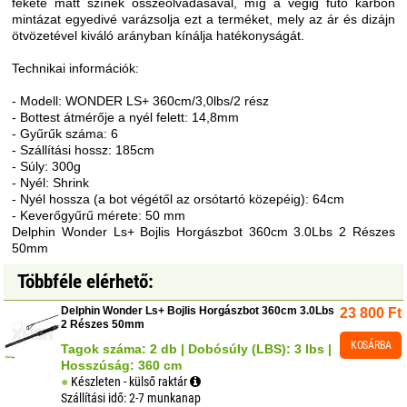
fekete matt színek összeolvadásával, míg a végig futó karbon
mintázat egyedivé varázsolja ezt a terméket, mely az ár és dizájn
ötvözetével kiváló arányban kínálja hatékonyságát.
Technikai információk:
- Modell: WONDER LS+ 360cm/3,0lbs/2 rész
- Bottest átmérője a nyél felett: 14,8mm
- Gyűrűk száma: 6
- Szállítási hossz: 185cm
- Súly: 300g
- Nyél: Shrink
- Nyél hossza (a bot végétől az orsótartó közepéig): 64cm
- Keverőgyűrű mérete: 50 mm
Delphin Wonder Ls+ Bojlis Horgászbot 360cm 3.0Lbs 2 Részes
50mm
Többféle elérhető:
Delphin Wonder Ls+ Bojlis Horgászbot 360cm 3.0Lbs
23 800
Ft
2 Részes 50mm
KOSÁRBA
Tagok száma: 2 db | Dobósúly (LBS): 3 lbs |
Hosszúság: 360 cm
Készleten - külső raktár
Szállítási idő: 2-7 munkanap