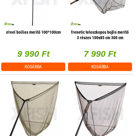
o'reel boilies merítő 100*100cm
frenetic teleszkopos bojlis merítő
3 részes 100x85 cm 300 cm
9 990 Ft
7 990 Ft
KOSÁRBA
KOSÁRBA