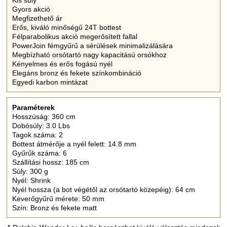
Gyors akció
Megfizethető ár
Erős, kiváló minőségű 24T bottest
Félparabolikus akció megerősített fallal
PowerJoin fémgyűrű a sérülések minimalizálására
Megbízható orsótartó nagy kapacitású orsókhoz
Kényelmes és erős fogású nyél
Elegáns bronz és fekete színkombináció
Egyedi karbon mintázat
Paraméterek
Hosszúság: 360 cm
Dobósúly: 3.0 Lbs
Tagok száma: 2
Bottest átmérője a nyél felett: 14.8 mm
Gyűrűk száma: 6
Szállítási hossz: 185 cm
Súly: 300 g
Nyél: Shrink
Nyél hossza (a bot végétől az orsótartó közepéig): 64 cm
Keverőgyűrű mérete: 50 mm
Szín: Bronz és fekete matt