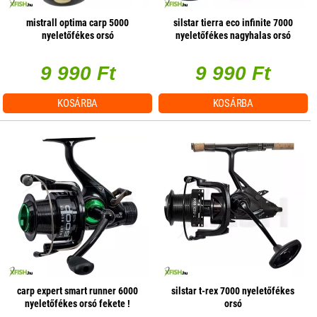
mistrall optima carp 5000
silstar tierra eco infinite 7000
nyeletőfékes orsó
nyeletőfékes nagyhalas orsó
9 990 Ft
9 990 Ft
KOSÁRBA
KOSÁRBA
carp expert smart runner 6000
silstar t-rex 7000 nyeletőfékes
nyeletőfékes orsó fekete !
orsó