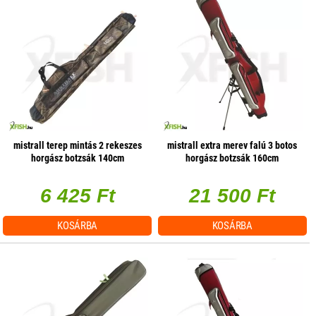
mistrall terep mintás 2 rekeszes
mistrall extra merev falú 3 botos
horgász botzsák 140cm
horgász botzsák 160cm
6 425 Ft
21 500 Ft
KOSÁRBA
KOSÁRBA