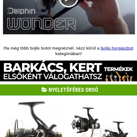
Ha még több bojlis botot megnéznél, nézz körül a
bojlis horgászbot
kategóriában!
NYELETŐFÉKES ORSÓ