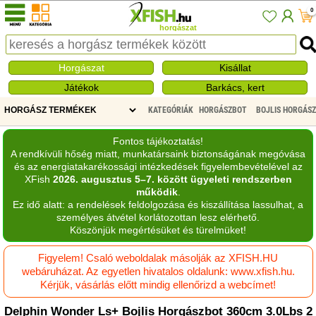
0
horgászat
Horgászat
Kisállat
Játékok
Barkács, kert
KATEGÓRIÁK
HORGÁSZBOT
BOJLIS HORGÁS
Fontos tájékoztatás!
A rendkívüli hőség miatt, munkatársaink biztonságának megóvása
és az energiatakarékossági intézkedések figyelembevételével az
XFish
2026. augusztus 5–7. között ügyeleti rendszerben
működik
.
Ez idő alatt: a rendelések feldolgozása és kiszállítása lassulhat, a
személyes átvétel korlátozottan lesz elérhető.
Köszönjük megértésüket és türelmüket!
Figyelem! Csaló weboldalak másolják az XFISH.HU
webáruházat. Az egyetlen hivatalos oldalunk: www.xfish.hu.
Kérjük, vásárlás előtt mindig ellenőrizd a webcímet!
Delphin Wonder Ls+ Bojlis Horgászbot 360cm 3.0Lbs 2