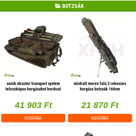
BOTZSÁK
sonik xtractor transport system
mistrall merev falú 3 rekeszes
teleszkópos horgászbot hordozó
horgász botzsák 160cm
80x48x24cm
41 903 Ft
21 870 Ft
KOSÁRBA
KOSÁRBA