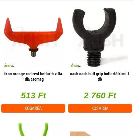
ikon orange rod rest bottartó villa
nash nash butt grip bottartó kicsi 1
1db/csomag
db
513 Ft
2 760 Ft
KOSÁRBA
KOSÁRBA