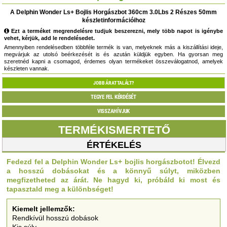
A Delphin Wonder Ls+ Bojlis Horgászbot 360cm 3.0Lbs 2 Részes 50mm
készletinformációihoz
Ezt a terméket megrendelésre tudjuk beszerezni, mely több napot is igénybe
vehet, kérjük, add le rendelésedet.
Amennyiben rendelésedben többféle termék is van, melyeknek más a kiszállítási ideje,
megvárjuk az utolsó beérkezését is és azután küldjük egyben. Ha gyorsan meg
szeretnéd kapni a csomagod, érdemes olyan termékeket összeválogatnod, amelyek
készleten vannak.
JOBB ÁRAT TALÁLT?
TEGYE FEL KÉRDÉSÉT
VISSZAHÍVJUK
TERMÉKISMERTETŐ
ÉRTÉKELÉS
Fedezd fel a Delphin Wonder Ls+ bojlis horgászbotot! Élvezd
a hosszú dobásokat és a könnyű súlyt, miközben
megfizetheted az árát. Ne hagyd ki, próbáld ki most és
tapasztald meg a különbséget!
Kiemelt jellemzők:
Rendkívül hosszú dobások
Kis súly