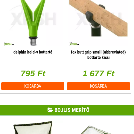
delphin hold-v bottartó
fox butt grip small (abbreviated)
bottartó kicsi
795 Ft
1 677 Ft
KOSÁRBA
KOSÁRBA
BOJLIS MERÍTŐ