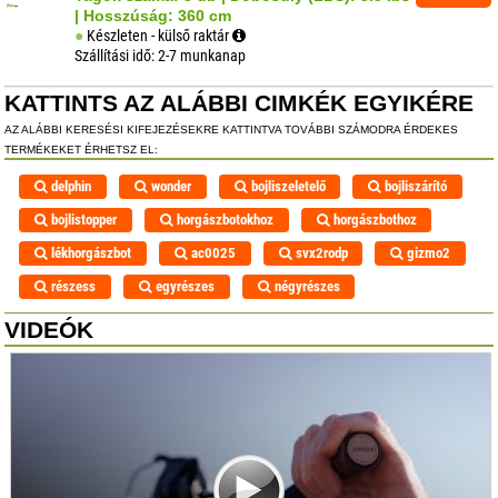
| Hosszúság: 360 cm
Készleten - külső raktár
Szállítási idő: 2-7 munkanap
KATTINTS AZ ALÁBBI CIMKÉK EGYIKÉRE
AZ ALÁBBI KERESÉSI KIFEJEZÉSEKRE KATTINTVA TOVÁBBI SZÁMODRA ÉRDEKES
TERMÉKEKET ÉRHETSZ EL:
delphin
wonder
bojliszeletelő
bojliszárító
bojlistopper
horgászbotokhoz
horgászbothoz
lékhorgászbot
ac0025
svx2rodp
gizmo2
részess
egyrészes
négyrészes
VIDEÓK