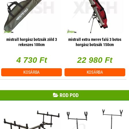
mistrall horgász botzsák zöld 3
mistrall extra merev falú 3 botos
rekeszes 100cm
horgász botzsák 150cm
4 730 Ft
22 980 Ft
KOSÁRBA
KOSÁRBA
ROD POD