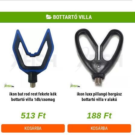
BOTTARTÓ VILLA
ikon bat rod rest fekete kék
ikon luxx pillangó horgász
bottartó villa 1db/csomag
bottartó villa v alakú
513 Ft
188 Ft
KOSÁRBA
KOSÁRBA