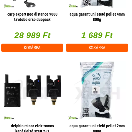
carp expert neo distance 9000
aqua garant uni etető pellet 4mm
távdobó orsó duopack
800g
28 989 Ft
1 689 Ft
KOSÁRBA
KOSÁRBA
delphin minor elektromos
aqua garant uni etető pellet 2mm
kapásjelző szett 2+1
800g