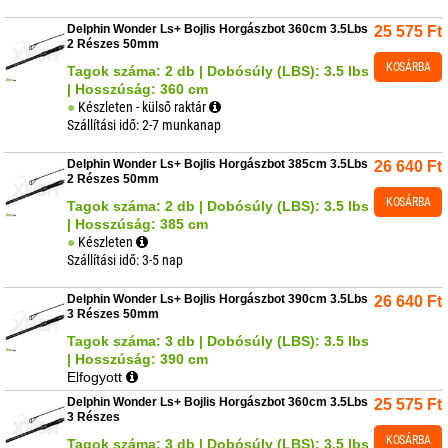
Delphin Wonder Ls+ Bojlis Horgászbot 360cm 3.5Lbs
25 575
Ft
2 Részes 50mm
KOSÁRBA
Tagok száma: 2 db | Dobósúly (LBS): 3.5 lbs
| Hosszúság: 360 cm
Készleten - külső raktár
Szállítási idő: 2-7 munkanap
Delphin Wonder Ls+ Bojlis Horgászbot 385cm 3.5Lbs
26 640
Ft
2 Részes 50mm
KOSÁRBA
Tagok száma: 2 db | Dobósúly (LBS): 3.5 lbs
| Hosszúság: 385 cm
Készleten
Szállítási idő: 3-5 nap
Delphin Wonder Ls+ Bojlis Horgászbot 390cm 3.5Lbs
26 640
Ft
3 Részes 50mm
Tagok száma: 3 db | Dobósúly (LBS): 3.5 lbs
| Hosszúság: 390 cm
Elfogyott
Delphin Wonder Ls+ Bojlis Horgászbot 360cm 3.5Lbs
25 575
Ft
3 Részes
KOSÁRBA
Tagok száma: 3 db | Dobósúly (LBS): 3.5 lbs