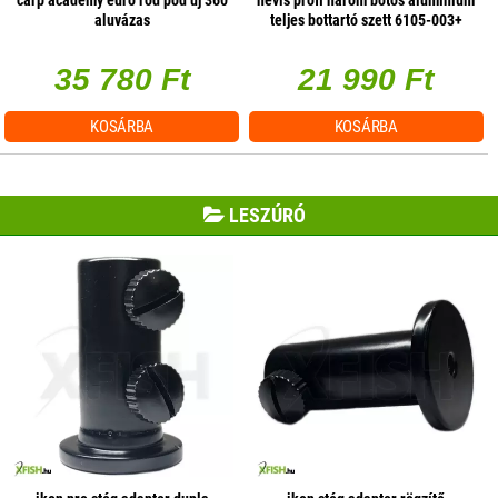
aluvázas
teljes bottartó szett 6105-003+
6318-002
35 780 Ft
21 990 Ft
KOSÁRBA
KOSÁRBA
LESZÚRÓ