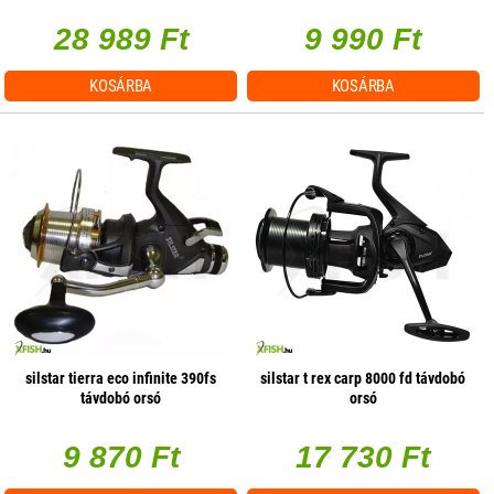
28 989 Ft
9 990 Ft
KOSÁRBA
KOSÁRBA
silstar tierra eco infinite 390fs
silstar t rex carp 8000 fd távdobó
távdobó orsó
orsó
9 870 Ft
17 730 Ft