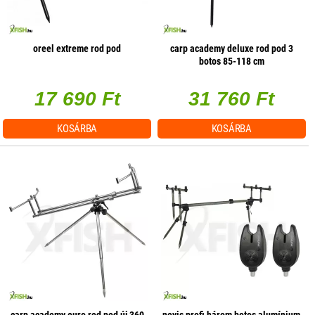
oreel extreme rod pod
carp academy deluxe rod pod 3
botos 85-118 cm
17 690 Ft
31 760 Ft
KOSÁRBA
KOSÁRBA
carp academy euro rod pod új 360
nevis profi három botos alumínium