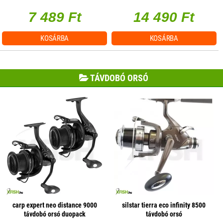
7 489 Ft
14 490 Ft
KOSÁRBA
KOSÁRBA
TÁVDOBÓ ORSÓ
carp expert neo distance 9000
silstar tierra eco infinity 8500
távdobó orsó duopack
távdobó orsó