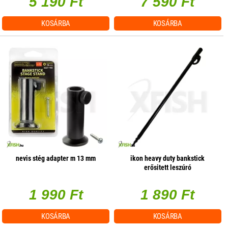
5 190 Ft
7 590 Ft
KOSÁRBA
KOSÁRBA
nevis stég adapter m 13 mm
ikon heavy duty bankstick
erősitett leszúró
1 990 Ft
1 890 Ft
KOSÁRBA
KOSÁRBA