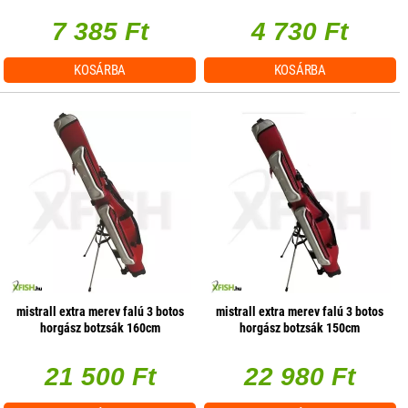
7 385 Ft
4 730 Ft
KOSÁRBA
KOSÁRBA
mistrall extra merev falú 3 botos
mistrall extra merev falú 3 botos
horgász botzsák 160cm
horgász botzsák 150cm
21 500 Ft
22 980 Ft