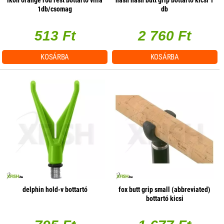
ikon orange rod rest bottartó villa
nash nash butt grip bottartó kicsi 1
1db/csomag
db
513 Ft
2 760 Ft
KOSÁRBA
KOSÁRBA
delphin hold-v bottartó
fox butt grip small (abbreviated)
bottartó kicsi