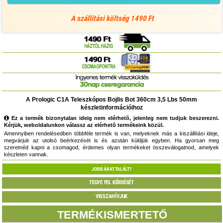
A szállítási költség 1490 Ft
A Prologic C1A Teleszkópos Bojlis Bot 360cm 3,5 Lbs 50mm
készletinformációihoz
Ez a termék bizonytalan ideig nem elérhetõ, jelenleg nem tudjuk beszerezni.
Kérjük, weboldalunkon válassz az elérhetõ termékeink közül.
Amennyiben rendelésedben többféle termék is van, melyeknek más a kiszállítási ideje,
megvárjuk az utolsó beérkezését is és azután küldjük egyben. Ha gyorsan meg
szeretnéd kapni a csomagod, érdemes olyan termékeket összeválogatnod, amelyek
készleten vannak.
JOBB ÁRAT TALÁLT?
TEGYE FEL KÉRDÉSÉT
VISSZAHÍVJUK
TERMÉKISMERTETŐ