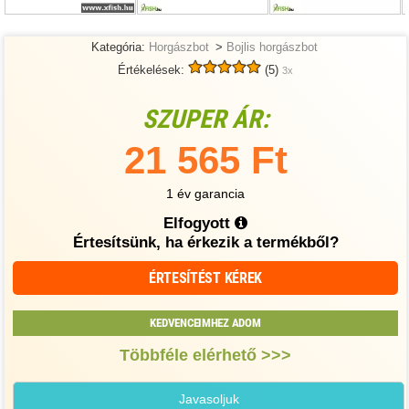
Kategória:
Horgászbot
>
Bojlis horgászbot
Értékelések:
(5)
3x
SZUPER ÁR:
21 565 Ft
1 év garancia
Elfogyott
Értesítsünk, ha érkezik a termékből?
ÉRTESÍTÉST KÉREK
KEDVENCEIMHEZ ADOM
Többféle elérhető >>>
Javasoljuk