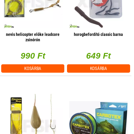
nevis helicopter előke leadcore
horogbefordító classic barna
zsinórón
990 Ft
649 Ft
KOSÁRBA
KOSÁRBA