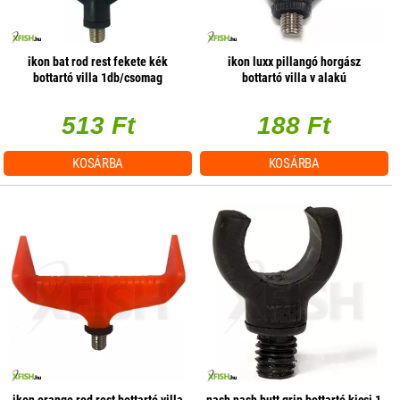
ikon bat rod rest fekete kék
ikon luxx pillangó horgász
bottartó villa 1db/csomag
bottartó villa v alakú
513 Ft
188 Ft
KOSÁRBA
KOSÁRBA