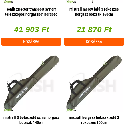
sonik xtractor transport system
mistrall merev falú 3 rekeszes
teleszkópos horgászbot hordozó
horgász botzsák 160cm
80x48x24cm
41 903 Ft
21 870 Ft
KOSÁRBA
KOSÁRBA
mistrall 3 botos zöld színű horgász
mistrall horgász botzsák zöld 3
botzsák 140cm
rekeszes 100cm