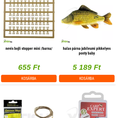
nevis bojli stopper mini /barna/
halas párna jubileumi pikkelyes
ponty baby
655 Ft
5 189 Ft
KOSÁRBA
KOSÁRBA