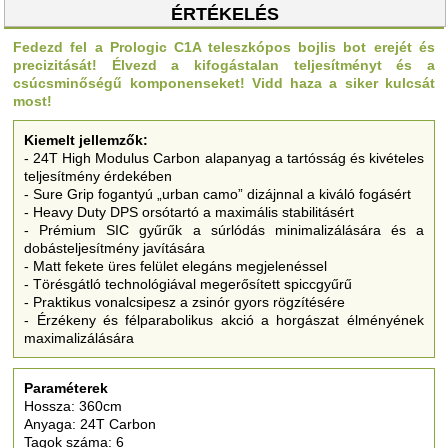
ÉRTÉKELÉS
Fedezd fel a Prologic C1A teleszkópos bojlis bot erejét és
precizitását! Élvezd a kifogástalan teljesítményt és a
csúcsminőségű komponenseket! Vidd haza a siker kulcsát
most!
Kiemelt jellemzők:
- 24T High Modulus Carbon alapanyag a tartósság és kivételes
teljesítmény érdekében
- Sure Grip fogantyú „urban camo” dizájnnal a kiváló fogásért
- Heavy Duty DPS orsótartó a maximális stabilitásért
- Prémium SIC gyűrűk a súrlódás minimalizálására és a
dobásteljesítmény javítására
- Matt fekete üres felület elegáns megjelenéssel
- Törésgátló technológiával megerősített spiccgyűrű
- Praktikus vonalcsipesz a zsinór gyors rögzítésére
- Érzékeny és félparabolikus akció a horgászat élményének
maximalizálására
Paraméterek
Hossza: 360cm
Anyaga: 24T Carbon
Tagok száma: 6