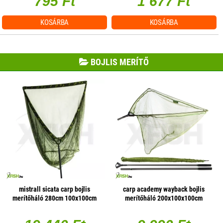
795 Ft
1 677 Ft
KOSÁRBA
KOSÁRBA
BOJLIS MERÍTŐ
mistrall sicata carp bojlis
carp academy wayback bojlis
merítőháló 280cm 100x100cm
merítőháló 200x100x100cm