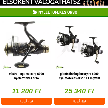
NYELETŐFÉKES ORSÓ
mistrall optima carp 6000
giants fishing luxury rx 6000
nyeletőfékes orsó
nyeletőfékes orsó 1+1 ingyen!
11 200 Ft
25 340 Ft
KOSÁRBA
KOSÁRBA