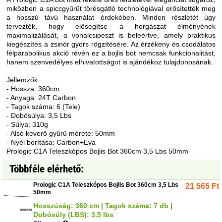
miközben a spiccgyűrűt törésgátló technológiával erősítették meg
a hosszú távú használat érdekében. Minden részletét úgy
tervezték, hogy elősegítse a horgászat élményének
maximalizálását, a vonalcsipeszt is beleértve, amely praktikus
kiegészítés a zsinór gyors rögzítésére. Az érzékeny és csodálatos
félparabolikus akció révén ez a bojlis bot nemcsak funkcionalitást,
hanem szenvedélyes elhivatottságot is ajándékoz tulajdonosának.
Jellemzők:
- Hossza: 360cm
- Anyaga: 24T Carbon
- Tagok száma: 6 (Tele)
- Dobósúlya: 3,5 Lbs
- Súlya: 310g
- Alsó keverő gyűrű mérete: 50mm
- Nyél borítása: Carbon+Eva
Prologic C1A Teleszkópos Bojlis Bot 360cm 3,5 Lbs 50mm
Többféle elérhető:
Prologic C1A Teleszkópos Bojlis Bot 360cm 3,5 Lbs
21 565
Ft
50mm
Hosszúság: 360 cm | Tagok száma: 7 db |
Dobósúly (LBS): 3.5 lbs