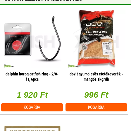
delphin horog catfish ring - 2/0-
dovit gyümölcsös etetőkeverék -
ás, 6pcs
mangós 1kg/db
1 920 Ft
996 Ft
KOSÁRBA
KOSÁRBA