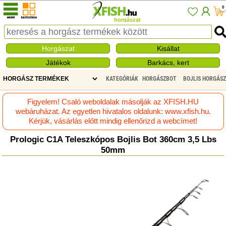
0
horgászat
Horgászat
Kisállat
Játékok
Barkács, kert
KATEGÓRIÁK
HORGÁSZBOT
BOJLIS HORGÁS
Figyelem! Csaló weboldalak másolják az XFISH.HU
webáruházat. Az egyetlen hivatalos oldalunk: www.xfish.hu.
Kérjük, vásárlás előtt mindig ellenőrizd a webcímet!
Prologic C1A Teleszkópos Bojlis Bot 360cm 3,5 Lbs
50mm