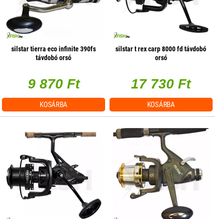
silstar tierra eco infinite 390fs
silstar t rex carp 8000 fd távdobó
távdobó orsó
orsó
9 870 Ft
17 730 Ft
KOSÁRBA
KOSÁRBA