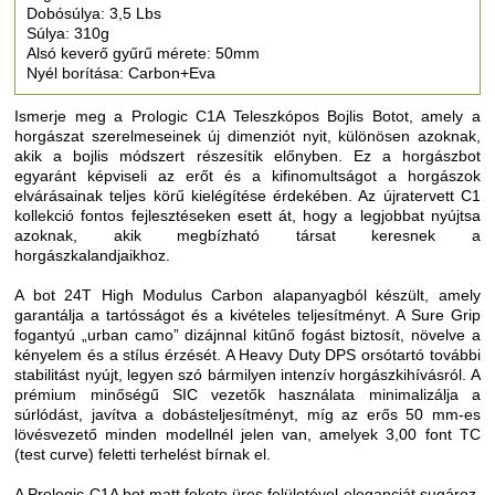
Dobósúlya: 3,5 Lbs
Súlya: 310g
Alsó keverő gyűrű mérete: 50mm
Nyél borítása: Carbon+Eva
Ismerje meg a Prologic C1A Teleszkópos Bojlis Botot, amely a
horgászat szerelmeseinek új dimenziót nyit, különösen azoknak,
akik a bojlis módszert részesítik előnyben. Ez a horgászbot
egyaránt képviseli az erőt és a kifinomultságot a horgászok
elvárásainak teljes körű kielégítése érdekében. Az újratervett C1
kollekció fontos fejlesztéseken esett át, hogy a legjobbat nyújtsa
azoknak, akik megbízható társat keresnek a
horgászkalandjaikhoz.
A bot 24T High Modulus Carbon alapanyagból készült, amely
garantálja a tartósságot és a kivételes teljesítményt. A Sure Grip
fogantyú „urban camo” dizájnnal kitűnő fogást biztosít, növelve a
kényelem és a stílus érzését. A Heavy Duty DPS orsótartó további
stabilitást nyújt, legyen szó bármilyen intenzív horgászkihívásról. A
prémium minőségű SIC vezetők használata minimalizálja a
súrlódást, javítva a dobásteljesítményt, míg az erős 50 mm-es
lövésvezető minden modellnél jelen van, amelyek 3,00 font TC
(test curve) feletti terhelést bírnak el.
A Prologic C1A bot matt fekete üres felületével eleganciát sugároz,