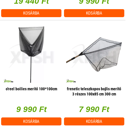
19 440 Ft
9 990 Ft
KOSÁRBA
KOSÁRBA
o'reel boilies merítő 100*100cm
frenetic teleszkopos bojlis merítő
3 részes 100x85 cm 300 cm
9 990 Ft
7 990 Ft
KOSÁRBA
KOSÁRBA