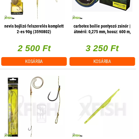
nevis bojlizó felszerelés komplett
carbotex boilie pontyozó zsinór |
2-es 90g (3590802)
átmérő: 0,275 mm, hossz: 600 m,
szakítószilárdság: 10,30 kg, szín:
uv sárga, márka:
2 500 Ft
3 250 Ft
KOSÁRBA
KOSÁRBA