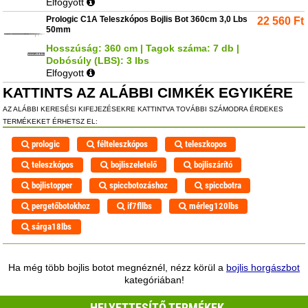
Elfogyott
Prologic C1A Teleszkópos Bojlis Bot 360cm 3,0 Lbs
22 560
Ft
50mm
Hosszúság: 360 cm | Tagok száma: 7 db |
Dobósúly (LBS): 3 lbs
Elfogyott
KATTINTS AZ ALÁBBI CIMKÉK EGYIKÉRE
AZ ALÁBBI KERESÉSI KIFEJEZÉSEKRE KATTINTVA TOVÁBBI SZÁMODRA ÉRDEKES
TERMÉKEKET ÉRHETSZ EL:
prologic
félteleszkópos
teleszkopos
teleszkópos
bojliszeletelő
bojliszárító
bojlistopper
spiccbotozáshoz
spiccbotra
pergetőbotokhoz
if7fllbs
mérleg120lbs
sárga18lbs
Ha még több bojlis botot megnéznél, nézz körül a
bojlis horgászbot
kategóriában!
HELYETTESÍTŐ TERMÉKEK