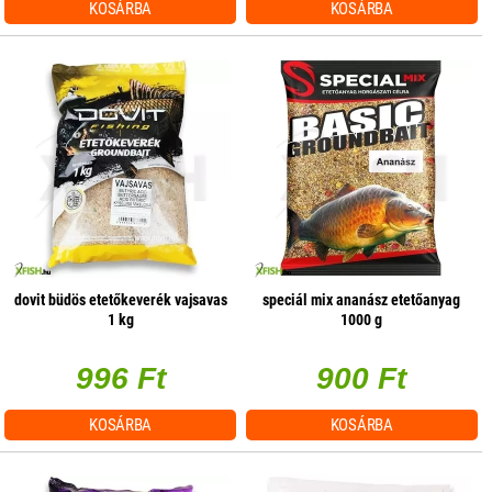
KOSÁRBA
KOSÁRBA
dovit büdös etetőkeverék vajsavas
speciál mix ananász etetőanyag
1 kg
1000 g
996 Ft
900 Ft
KOSÁRBA
KOSÁRBA