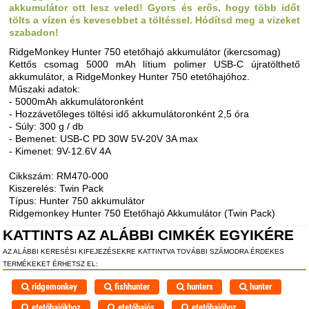
akkumulátor ott lesz veled! Gyors és erős, hogy több időt
tölts a vízen és kevesebbet a töltéssel. Hódítsd meg a vizeket
szabadon!
RidgeMonkey Hunter 750 etetőhajó akkumulátor (ikercsomag)
Kettős csomag 5000 mAh lítium polimer USB-C újratölthető
akkumulátor, a RidgeMonkey Hunter 750 etetőhajóhoz.
Műszaki adatok:
- 5000mAh akkumulátoronként
- Hozzávetőleges töltési idő akkumulátoronként 2,5 óra
- Súly: 300 g / db
- Bemenet: USB-C PD 30W 5V-20V 3A max
- Kimenet: 9V-12.6V 4A
Cikkszám: RM470-000
Kiszerelés: Twin Pack
Típus: Hunter 750 akkumulátor
Ridgemonkey Hunter 750 Etetőhajó Akkumulátor (Twin Pack)
KATTINTS AZ ALÁBBI CIMKÉK EGYIKÉRE
AZ ALÁBBI KERESÉSI KIFEJEZÉSEKRE KATTINTVA TOVÁBBI SZÁMODRA ÉRDEKES
TERMÉKEKET ÉRHETSZ EL:
ridgemonkey
fishhunter
hunters
hunter
etetőhajókhoz
etetőhajós
etetőhajóhoz