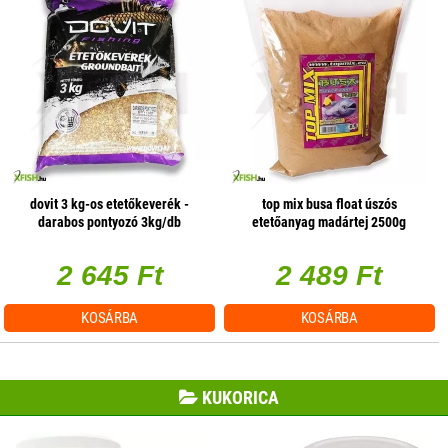
dovit 3 kg-os etetőkeverék -
top mix busa float úszós
darabos pontyozó 3kg/db
etetőanyag madártej 2500g
2 645 Ft
2 489 Ft
KOSÁRBA
KOSÁRBA
KUKORICA