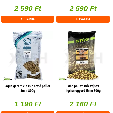
2 590 Ft
2 590 Ft
KOSÁRBA
KOSÁRBA
aqua garant classic etető pellet
stég pellett mix vajsav
8mm 800g
tigrismogyoró 5mm 800g
1 190 Ft
2 160 Ft