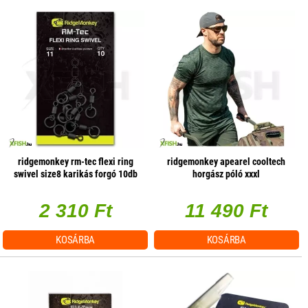
ridgemonkey rm-tec flexi ring
ridgemonkey apearel cooltech
swivel size8 karikás forgó 10db
horgász póló xxxl
2 310 Ft
11 490 Ft
KOSÁRBA
KOSÁRBA