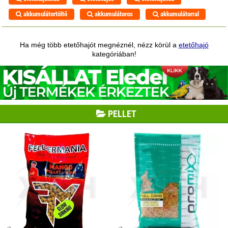
akkumulátortöltő
akkumulátoros
akkumulátorral
Ha még több etetőhajót megnéznél, nézz körül a
etetőhajó
kategóriában!
PELLET