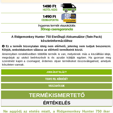
A Ridgemonkey Hunter 750 Etetőhajó Akkumulátor (Twin Pack)
készletinformációihoz
Ez a termék bizonytalan ideig nem elérhetõ, jelenleg nem tudjuk beszerezni.
Kérjük, weboldalunkon válassz az elérhetõ termékeink közül.
Amennyiben rendelésedben többféle termék is van, melyeknek más a kiszállítási ideje,
megvárjuk az utolsó beérkezését is és azután küldjük egyben. Ha gyorsan meg
szeretnéd kapni a csomagod, érdemes olyan termékeket összeválogatnod, amelyek
készleten vannak.
JOBB ÁRAT TALÁLT?
TEGYE FEL KÉRDÉSÉT
VISSZAHÍVJUK
TERMÉKISMERTETŐ
ÉRTÉKELÉS
Ne aggódj az etetés miatt, a Ridgemonkey Hunter 750 iker