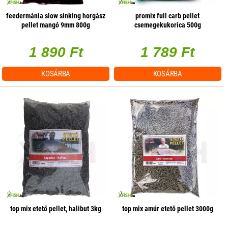
feedermánia slow sinking horgász
promix full carb pellet
pellet mangó 9mm 800g
csemegekukorica 500g
1 890 Ft
1 789 Ft
KOSÁRBA
KOSÁRBA
top mix etető pellet, halibut 3kg
top mix amúr etető pellet 3000g