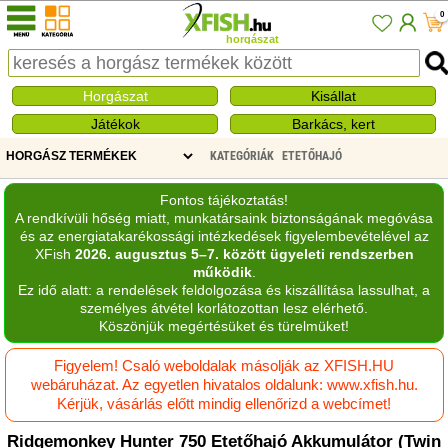
0
horgászat
Horgászat
Kisállat
Játékok
Barkács, kert
KATEGÓRIÁK
ETETŐHAJÓ
Fontos tájékoztatás!
A rendkívüli hőség miatt, munkatársaink biztonságának megóvása
és az energiatakarékossági intézkedések figyelembevételével az
XFish
2026. augusztus 5–7. között ügyeleti rendszerben
működik
.
Ez idő alatt: a rendelések feldolgozása és kiszállítása lassulhat, a
személyes átvétel korlátozottan lesz elérhető.
Köszönjük megértésüket és türelmüket!
Figyelem! Csaló weboldalak másolják az XFISH.HU
webáruházat. Az egyetlen hivatalos oldalunk: www.xfish.hu.
Kérjük, vásárlás előtt mindig ellenőrizd a webcímet!
Ridgemonkey Hunter 750 Etetőhajó Akkumulátor (Twin