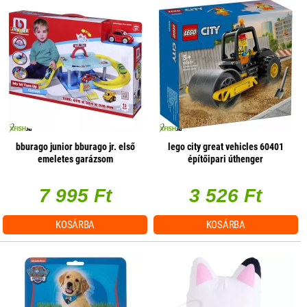
bburago junior bburago jr. első
lego city great vehicles 60401
emeletes garázsom
építőipari úthenger
7 995 Ft
3 526 Ft
KOSÁRBA
KOSÁRBA