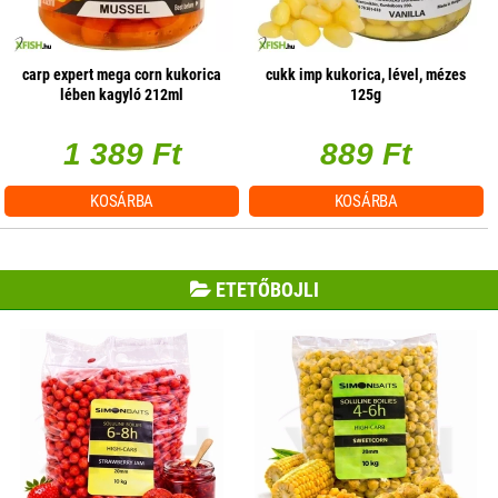
carp expert mega corn kukorica
cukk imp kukorica, lével, mézes
lében kagyló 212ml
125g
1 389 Ft
889 Ft
KOSÁRBA
KOSÁRBA
ETETŐBOJLI