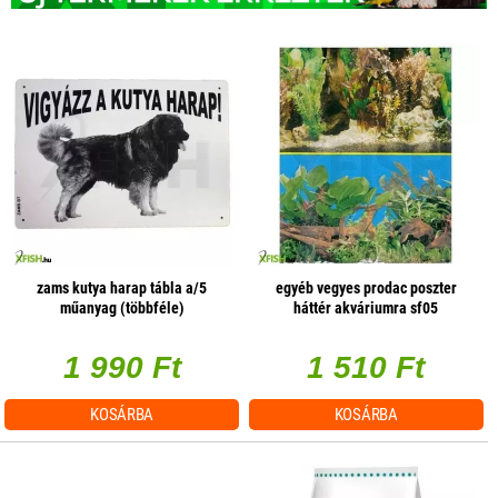
zams kutya harap tábla a/5
egyéb vegyes prodac poszter
műanyag (többféle)
háttér akváriumra sf05
(választható méret)
1 990 Ft
1 510 Ft
KOSÁRBA
KOSÁRBA