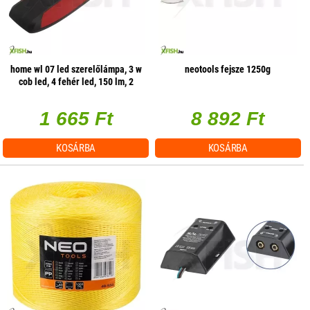
home wl 07 led szerelőlámpa, 3 w
neotools fejsze 1250g
cob led, 4 fehér led, 150 lm, 2
üzemmód, mágneses
1 665 Ft
8 892 Ft
KOSÁRBA
KOSÁRBA