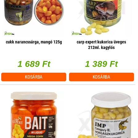
cukk narancssárga, mangó 125g
carp expert kukorica üveges
212ml. kagylós
1 689 Ft
1 389 Ft
KOSÁRBA
KOSÁRBA