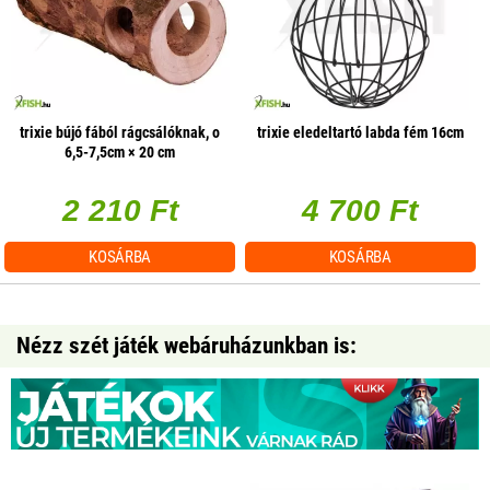
trixie bújó fából rágcsálóknak, o
trixie eledeltartó labda fém 16cm
6,5-7,5cm × 20 cm
2 210 Ft
4 700 Ft
KOSÁRBA
KOSÁRBA
Nézz szét játék webáruházunkban is: