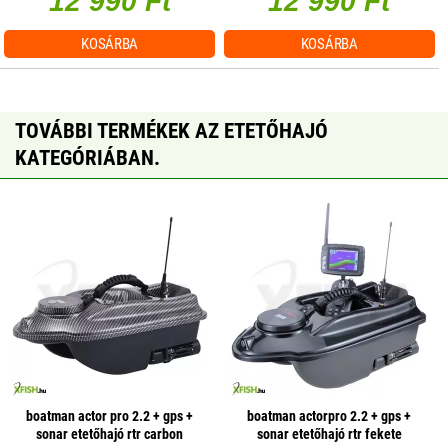
12 990 Ft
12 990 Ft
KOSÁRBA
KOSÁRBA
TOVÁBBI TERMÉKEK AZ ETETŐHAJÓ
KATEGÓRIÁBAN.
boatman actor pro 2.2 + gps +
boatman actorpro 2.2 + gps +
sonar etetőhajó rtr carbon
sonar etetőhajó rtr fekete