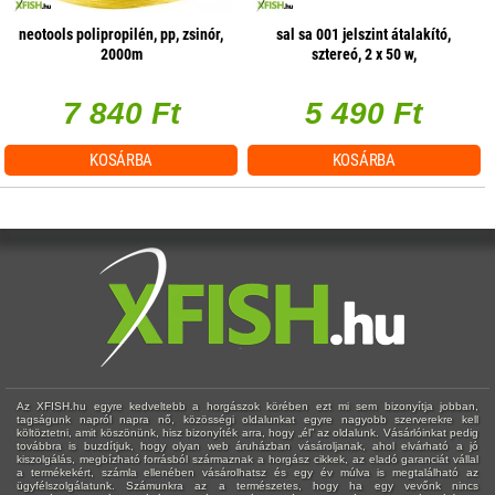
neotools polipropilén, pp, zsinór,
sal sa 001 jelszint átalakító,
2000m
sztereó, 2 x 50 w,
hangerőszabályzás csatornánként
7 840 Ft
5 490 Ft
KOSÁRBA
KOSÁRBA
Az XFISH.hu egyre kedveltebb a horgászok körében ezt mi sem bizonyítja jobban,
tagságunk napról napra nő, közösségi oldalunkat egyre nagyobb szerverekre kell
költöztetni, amit köszönünk, hisz bizonyíték arra, hogy „él” az oldalunk. Vásárlóinkat pedig
továbbra is buzdítjuk, hogy olyan web áruházban vásároljanak, ahol elvárható a jó
kiszolgálás, megbízható forrásból származnak a horgász cikkek, az eladó garanciát vállal
a termékekért, számla ellenében vásárolhatsz és egy év múlva is megtalálható az
ügyfélszolgálatunk. Számunkra az a természetes, hogy ha egy vevőnk nincs