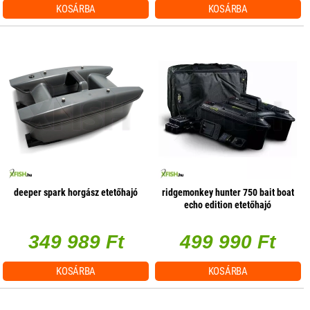
KOSÁRBA
KOSÁRBA
deeper spark horgász etetőhajó
ridgemonkey hunter 750 bait boat
echo edition etetőhajó
349 989 Ft
499 990 Ft
KOSÁRBA
KOSÁRBA