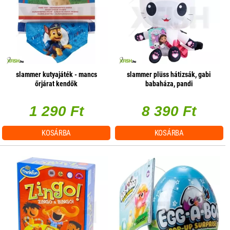
slammer kutyajáték - mancs
slammer plüss hátizsák, gabi
őrjárat kendők
babaháza, pandi
1 290 Ft
8 390 Ft
KOSÁRBA
KOSÁRBA