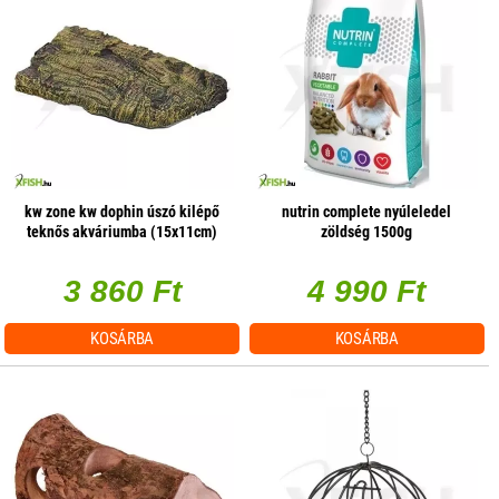
kw zone kw dophin úszó kilépő
nutrin complete nyúleledel
teknős akváriumba (15x11cm)
zöldség 1500g
3 860 Ft
4 990 Ft
KOSÁRBA
KOSÁRBA