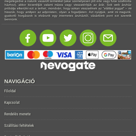
megelégedve a nálunk vásárolt termékkel (akár személyesen jött érte vagy futár szállította
házhoz), akkor kicseréljük valami másra vagy visszatérítjük az árát. Sok web áruház
próbálja elkerülni ezt a terhet, mondván, hogy sokan visszaélnek az "elállási joggal" – mi
hisszük, hogy amilyen az adjonisten, olyan a fogadjisten. Azt nyújtjuk, amit mi magunk,
gyakorló horgászok is elvárunk egy internetes áruháztól, vásárlóink pont ezt szeretik
bennünk.
NAVIGÁCIÓ
Főoldal
Kapcsolat
Rendelés menete
Szállítási feltételek