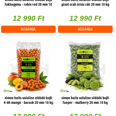
fokhagyma - robin red 20 mm 10
giant crab óriás rák 20 mm 10 kg
kg
12 990 Ft
12 990 Ft
KOSÁRBA
KOSÁRBA
simon baits soluline oldódó bojli
simon baits soluline oldódó bojli
4-6h mangó - barack 20 mm 10 kg
faeper - mulberry 20 mm 10 kg