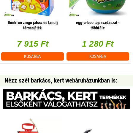
thinkfun zingo játssz és tanulj
egg-a-boo tojásvadászat -
társasjáték
többféle
7 915 Ft
1 280 Ft
KOSÁRBA
KOSÁRBA
Nézz szét barkács, kert webáruházunkban is: