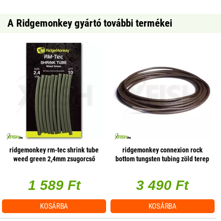
A Ridgemonkey gyártó további termékei
ridgemonkey rm-tec shrink tube
ridgemonkey connexion rock
weed green 2,4mm zsugorcső
bottom tungsten tubing zöld terep
színű gubancgátló cső 200cm
1 589 Ft
3 490 Ft
KOSÁRBA
KOSÁRBA