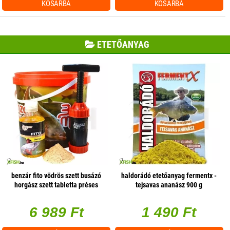
KOSÁRBA
KOSÁRBA
ETETŐANYAG
benzár fito vödrös szett busázó
haldorádó etetőanyag fermentx -
horgász szett tabletta préses
tejsavas ananász 900 g
6 989 Ft
1 490 Ft