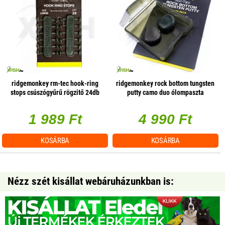
ridgemonkey rm-tec hook-ring
ridgemonkey rock bottom tungsten
stops csúszógyűrű rögzitő 24db
putty camo duo ólompaszta
small
10+10gr
1 989 Ft
4 990 Ft
KOSÁRBA
KOSÁRBA
Nézz szét kisállat webáruházunkban is: