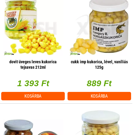
dovit üveges leves kukorica
cukk imp kukorica, lével, vaníliás
tejsavas 212ml
125g
1 393 Ft
889 Ft
KOSÁRBA
KOSÁRBA