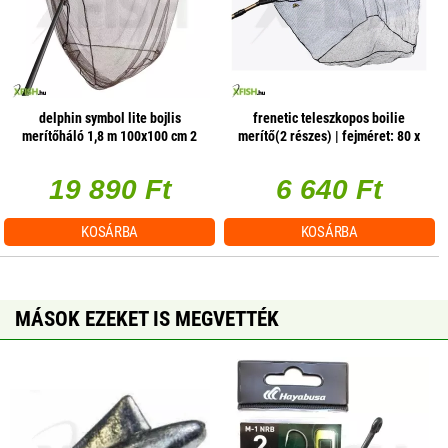
delphin symbol lite bojlis
frenetic teleszkopos boilie
merítőháló 1,8 m 100x100 cm 2
merítő(2 részes) | fejméret: 80 x
részes
65 cm, hossz: 260 cm, szín: háló
színe: fekete, tagszám: 2
19 890 Ft
6 640 Ft
KOSÁRBA
KOSÁRBA
MÁSOK EZEKET IS MEGVETTÉK