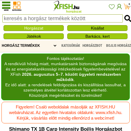
0
horgászat
Horgászat
Kisállat
Játékok
Barkács, kert
KATEGÓRIÁK
HORGÁSZBOT
BOJLIS HORGÁS
Fontos tájékoztatás!
A rendkívüli hőség miatt, munkatársaink biztonságának megóvása
és az energiatakarékossági intézkedések figyelembevételével az
XFish
2026. augusztus 5–7. között ügyeleti rendszerben
működik
.
Ez idő alatt: a rendelések feldolgozása és kiszállítása lassulhat, a
személyes átvétel korlátozottan lesz elérhető.
Köszönjük megértésüket és türelmüket!
Figyelem! Csaló weboldalak másolják az XFISH.HU
webáruházat. Az egyetlen hivatalos oldalunk: www.xfish.hu.
Kérjük, vásárlás előtt mindig ellenőrizd a webcímet!
Shimano TX 1B Carp Intensity Bojlis Horgászbot