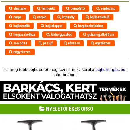
shimano
fermentx
complettx
septocarp
carpe
carpio
intensity
bojliszeletelő
bojliszárító
bojlistopper
horgászbotokhoz
horgászbothoz
lékhorgászbot
gubancgátló30cm
sreccd34
pe13jf
részess
egyrészes
négyrészes
Ha még több bojlis botot megnéznél, nézz körül a
bojlis horgászbot
kategóriában!
NYELETŐFÉKES ORSÓ