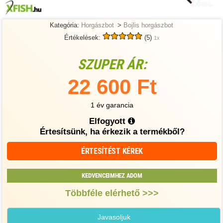
Kategória:
Horgászbot
>
Bojlis horgászbot
Értékelések:
(5)
1x
SZUPER ÁR:
22 600 Ft
1 év garancia
Elfogyott
Értesítsünk, ha érkezik a termékből?
ÉRTESÍTÉST KÉREK
KEDVENCEIMHEZ ADOM
Többféle elérhető >>>
Javasoljuk