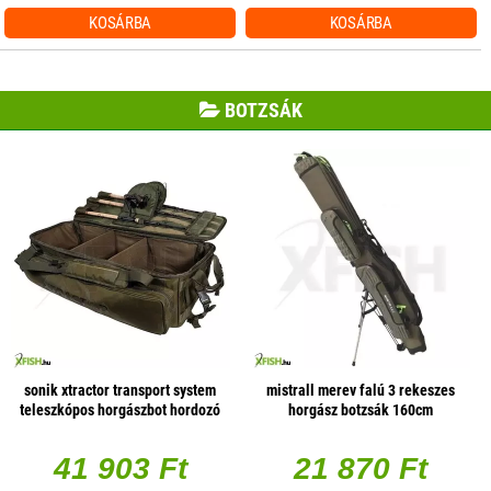
KOSÁRBA
KOSÁRBA
BOTZSÁK
sonik xtractor transport system
mistrall merev falú 3 rekeszes
teleszkópos horgászbot hordozó
horgász botzsák 160cm
80x48x24cm
41 903 Ft
21 870 Ft