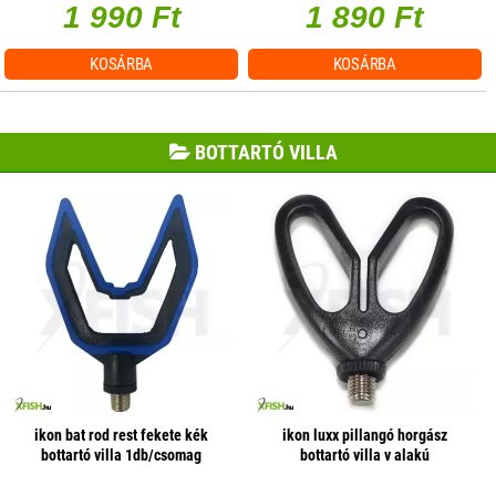
1 990 Ft
1 890 Ft
KOSÁRBA
KOSÁRBA
BOTTARTÓ VILLA
ikon bat rod rest fekete kék
ikon luxx pillangó horgász
bottartó villa 1db/csomag
bottartó villa v alakú