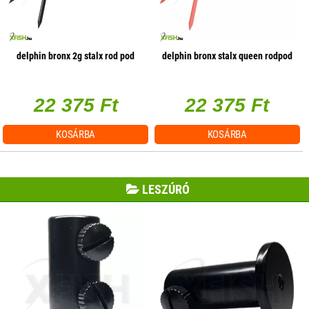
delphin bronx 2g stalx rod pod
delphin bronx stalx queen rodpod
22 375 Ft
22 375 Ft
KOSÁRBA
KOSÁRBA
LESZÚRÓ