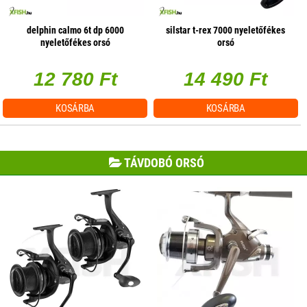
delphin calmo 6t dp 6000
silstar t-rex 7000 nyeletőfékes
nyeletőfékes orsó
orsó
12 780 Ft
14 490 Ft
KOSÁRBA
KOSÁRBA
TÁVDOBÓ ORSÓ