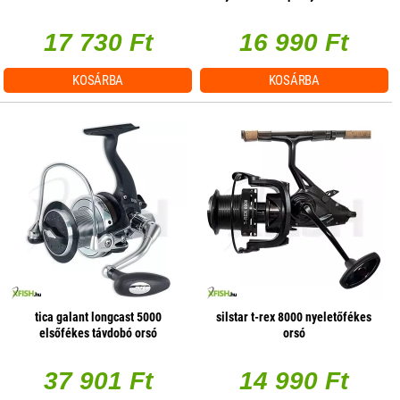
orsó
17 730 Ft
16 990 Ft
KOSÁRBA
KOSÁRBA
tica galant longcast 5000
silstar t-rex 8000 nyeletőfékes
elsőfékes távdobó orsó
orsó
37 901 Ft
14 990 Ft