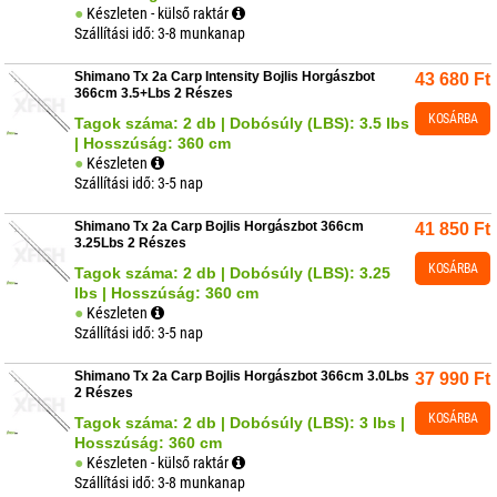
Készleten - külső raktár
Szállítási idő: 3-8 munkanap
Shimano Tx 2a Carp Intensity Bojlis Horgászbot
43 680
Ft
366cm 3.5+Lbs 2 Részes
KOSÁRBA
Tagok száma: 2 db | Dobósúly (LBS): 3.5 lbs
| Hosszúság: 360 cm
Készleten
Szállítási idő: 3-5 nap
Shimano Tx 2a Carp Bojlis Horgászbot 366cm
41 850
Ft
3.25Lbs 2 Részes
KOSÁRBA
Tagok száma: 2 db | Dobósúly (LBS): 3.25
lbs | Hosszúság: 360 cm
Készleten
Szállítási idő: 3-5 nap
Shimano Tx 2a Carp Bojlis Horgászbot 366cm 3.0Lbs
37 990
Ft
2 Részes
KOSÁRBA
Tagok száma: 2 db | Dobósúly (LBS): 3 lbs |
Hosszúság: 360 cm
Készleten - külső raktár
Szállítási idő: 3-8 munkanap