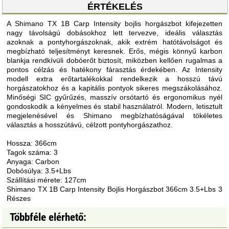
ÉRTÉKELÉS
A Shimano TX 1B Carp Intensity bojlis horgászbot kifejezetten
nagy távolságú dobásokhoz lett tervezve, ideális választás
azoknak a pontyhorgászoknak, akik extrém hatótávolságot és
megbízható teljesítményt keresnek. Erős, mégis könnyű karbon
blankja rendkívüli dobóerőt biztosít, miközben kellően rugalmas a
pontos célzás és hatékony fárasztás érdekében. Az Intensity
modell extra erőtartalékokkal rendelkezik a hosszú távú
horgászatokhoz és a kapitális pontyok sikeres megszákolásához.
Minőségi SIC gyűrűzés, masszív orsótartó és ergonomikus nyél
gondoskodik a kényelmes és stabil használatról. Modern, letisztult
megjelenésével és Shimano megbízhatóságával tökéletes
választás a hosszútávú, célzott pontyhorgászathoz.
Hossza: 366cm
Tagok száma: 3
Anyaga: Carbon
Dobósúlya: 3.5+Lbs
Szállítási mérete: 127cm
Shimano TX 1B Carp Intensity Bojlis Horgászbot 366cm 3.5+Lbs 3
Részes
Többféle elérhető: