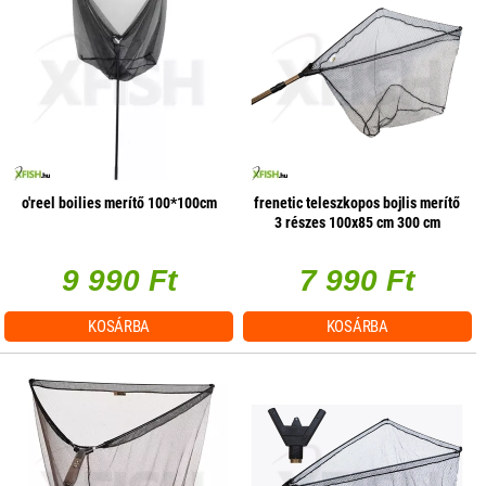
o'reel boilies merítő 100*100cm
frenetic teleszkopos bojlis merítő
3 részes 100x85 cm 300 cm
9 990 Ft
7 990 Ft
KOSÁRBA
KOSÁRBA