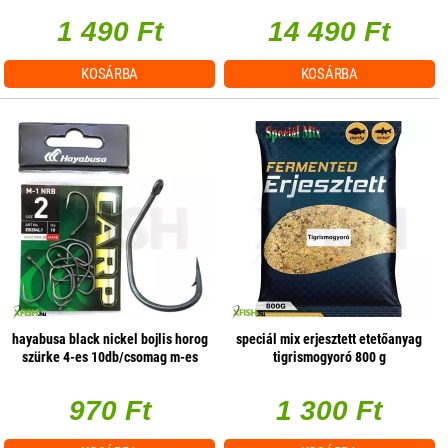
1 490 Ft
14 490 Ft
KOSÁRBA
KOSÁRBA
hayabusa black nickel bojlis horog
speciál mix erjesztett etetőanyag
szürke 4-es 10db/csomag m-es
tigrismogyoró 800 g
970 Ft
1 300 Ft