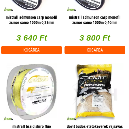
mistrall admunson carp monofil
mistrall admunson carp monofil
zsinór camo 1000m 0,28mm
zsinór camo 1000m 0,40mm
10,5kg
20,5kg
3 640 Ft
3 800 Ft
KOSÁRBA
KOSÁRBA
mistrall braid shiro fluo
dovit büdös etetőkeverék vajsavas