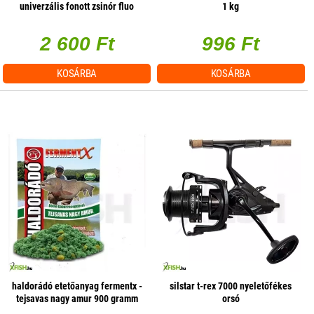
univerzális fonott zsinór fluo
1 kg
sárga 150 m 0,32 mm 34,60 kg
2 600 Ft
996 Ft
KOSÁRBA
KOSÁRBA
haldorádó etetőanyag fermentx -
silstar t-rex 7000 nyeletőfékes
tejsavas nagy amur 900 gramm
orsó