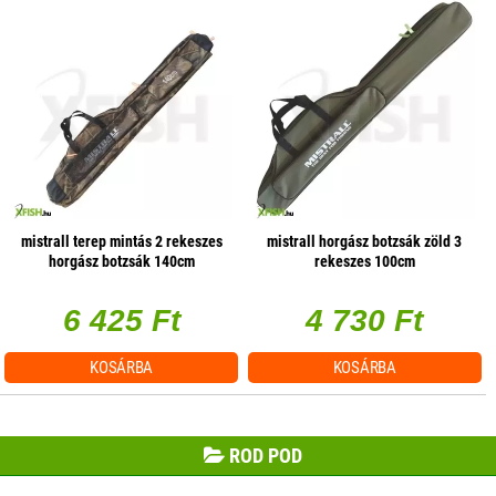
mistrall terep mintás 2 rekeszes
mistrall horgász botzsák zöld 3
horgász botzsák 140cm
rekeszes 100cm
6 425 Ft
4 730 Ft
KOSÁRBA
KOSÁRBA
ROD POD