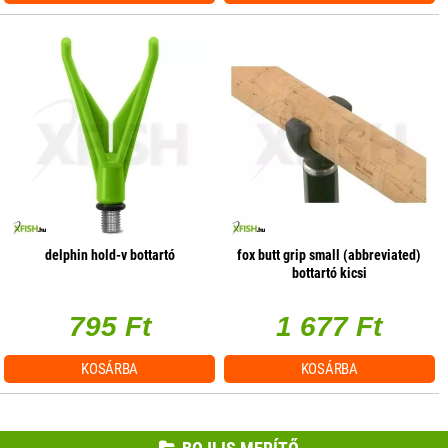
delphin hold-v bottartó
fox butt grip small (abbreviated)
bottartó kicsi
795 Ft
1 677 Ft
KOSÁRBA
KOSÁRBA