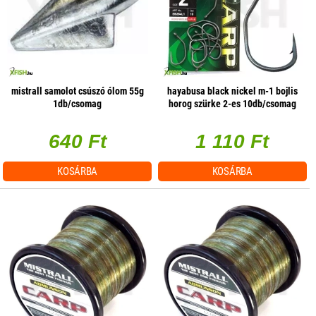
mistrall samolot csúszó ólom 55g
hayabusa black nickel m-1 bojlis
1db/csomag
horog szürke 2-es 10db/csomag
640 Ft
1 110 Ft
KOSÁRBA
KOSÁRBA