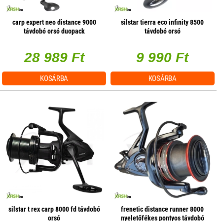
carp expert neo distance 9000
silstar tierra eco infinity 8500
távdobó orsó duopack
távdobó orsó
28 989 Ft
9 990 Ft
KOSÁRBA
KOSÁRBA
silstar t rex carp 8000 fd távdobó
frenetic distance runner 8000
orsó
nyeletőfékes pontyos távdobó