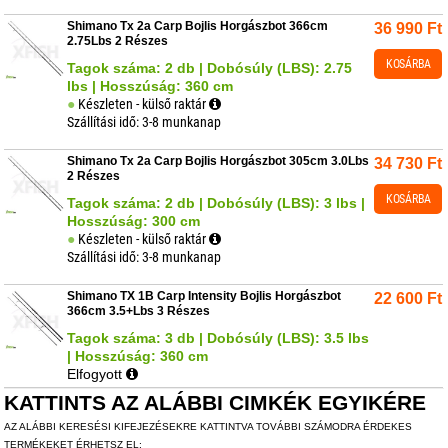
Shimano Tx 2a Carp Bojlis Horgászbot 366cm
36 990
Ft
2.75Lbs 2 Részes
KOSÁRBA
Tagok száma: 2 db | Dobósúly (LBS): 2.75
lbs | Hosszúság: 360 cm
Készleten - külső raktár
Szállítási idő: 3-8 munkanap
Shimano Tx 2a Carp Bojlis Horgászbot 305cm 3.0Lbs
34 730
Ft
2 Részes
KOSÁRBA
Tagok száma: 2 db | Dobósúly (LBS): 3 lbs |
Hosszúság: 300 cm
Készleten - külső raktár
Szállítási idő: 3-8 munkanap
Shimano TX 1B Carp Intensity Bojlis Horgászbot
22 600
Ft
366cm 3.5+Lbs 3 Részes
Tagok száma: 3 db | Dobósúly (LBS): 3.5 lbs
| Hosszúság: 360 cm
Elfogyott
KATTINTS AZ ALÁBBI CIMKÉK EGYIKÉRE
AZ ALÁBBI KERESÉSI KIFEJEZÉSEKRE KATTINTVA TOVÁBBI SZÁMODRA ÉRDEKES
TERMÉKEKET ÉRHETSZ EL: