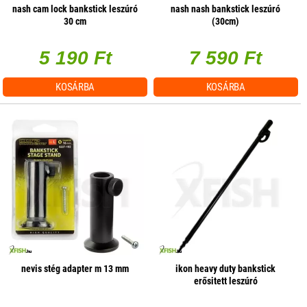
nash cam lock bankstick leszúró
nash nash bankstick leszúró
30 cm
(30cm)
5 190 Ft
7 590 Ft
KOSÁRBA
KOSÁRBA
nevis stég adapter m 13 mm
ikon heavy duty bankstick
erősitett leszúró