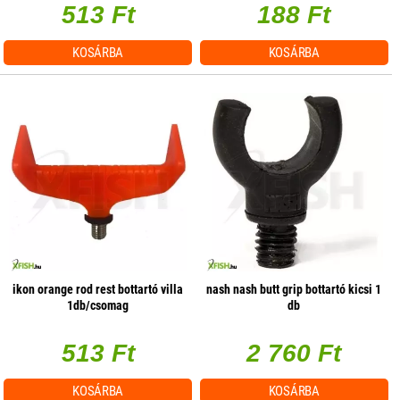
513 Ft
188 Ft
KOSÁRBA
KOSÁRBA
ikon orange rod rest bottartó villa
nash nash butt grip bottartó kicsi 1
1db/csomag
db
513 Ft
2 760 Ft
KOSÁRBA
KOSÁRBA