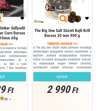
Sinker Süllyedő
The Big One Salt Sózott Bojli Krill
per Corn Borsos
Borsos 20 mm 900 g
x10mm 60g
Többféle elérhető >>>
rhető >>>
A The Big One főzött bojlik prémium minőségű
m-es kukorica formájú
mesterséges anyagoktól mentes összetétele a
jlesztésű különleges
kapitális pontyok horgászatában hatalmas
yaránt eredményesen
előnyt és ezáltal kimagasló eredményt biztosít.
omszerelékes és a
Az alapanyagok magas fehérje tartalmú,
is. Az SBS a csali
enzimkezelt szabad aminosav tartalommal
ulva 7 féle ízesítésre
rendelkező, vízben oldódó kivonatok. A
inézetre kukorica, de
folyékony összetevők is ezt a vonalat és
n beltartalma azonos
ljuk
Ajánljuk
minőséget képviselik, összhangban a fokozott
val. Süllyedő (sinker)
hatás elérését fel...
89
2 990
Ft
Ft
(5)
1x