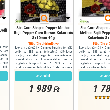
Sbs Corn Shaped Popper Method
Sbs Corn Shaped 
Bojli
Bojli Pepper Corn Borsos Kukoricás
Method Bojli Pep
8x10mm 40g
Kukoricás 8
Többféle elérhető >>>
Többféle elé
k több
Ezek a kisméretű 8–10 mm-es kukorica formájú
Ezek a kisméretű 8–10 m
 72 óra
bojlik az SBS saját fejlesztésű különleges
bojlik az SBS saját fe
séggel
csalijai, melyeket egyaránt eredményesen
csalijai, melyeket eg
0m+-os
használhatnak a finomszerelékes és a
használhatnak a fin
l, hogy
nagyhalas horgászok is. Az SBS a csali
nagyhalas horgászok 
 bojli
hatalmas sikerén felbuzdulva 7 féle ízesítésre
hatalmas sikerén felbuzd
!
bővítette a kínálatot! Kinézetre kukorica, de
bővítette a kínálatot! K
rtünk a
annál mégis több, hiszen beltartalma azonos
annál mégis több, hisze
Javasoljuk
Javaso
ost két
egy kiváló minőségű bojliéval. Süllyedő (sinker)
egy kiváló minőségű bojlié
és pop up...
és pop up...
1 989
1 7
Ft