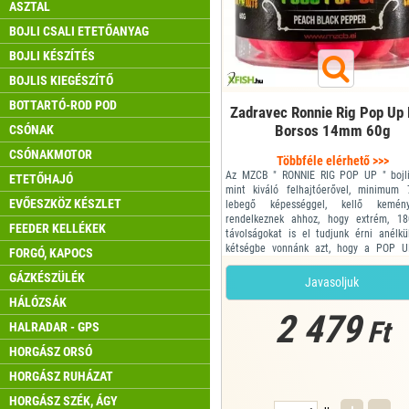
ASZTAL
BOJLI CSALI ETETŐANYAG
BOJLI KÉSZÍTÉS
BOJLIS KIEGÉSZÍTŐ
BOTTARTÓ-ROD POD
Zadravec Ronnie Rig Pop Up 
Borsos 14mm 60g
CSÓNAK
CSÓNAKMOTOR
Többféle elérhető >>>
Az MZCB " RONNIE RIG POP UP " bojli
ETETŐHAJÓ
mint kiváló felhajtóerővel, minimum
EVŐESZKÖZ KÉSZLET
lebegő képességgel, kellő kemény
rendelkeznek ahhoz, hogy extrém, 18
FEEDER KELLÉKEK
távolságokat is el tudjunk érni anélkü
kétségbe vonnánk azt, hogy a POP UP
FORGÓ, KAPOCS
leesett az előkéről, amikor vízbe csapódik
GÁZKÉSZÜLÉK
A RONNIE RIG szériánál, egy kicsit elté
Javasoljuk
többi sorozattól, ugyanis egy dobozban m
HÁLÓZSÁK
külö...
2 479
Ft
HALRADAR - GPS
HORGÁSZ ORSÓ
HORGÁSZ RUHÁZAT
HORGÁSZ SZÉK, ÁGY