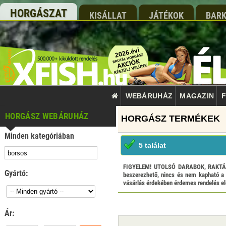
HORGÁSZAT
KISÁLLAT
JÁTÉKOK
BARK
WEBÁRUHÁZ
MAGAZIN
F
HORGÁSZ WEBÁRUHÁZ
Minden kategóriában
5 találat
FIGYELEM! UTOLSÓ DARABOK, RAKTÁRKIS
Gyártó:
beszerezhető, nincs és nem kapható a 
vásárlás érdekében érdemes rendelés elő
Ár: