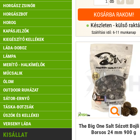
+
-
db
HORGÁSZ ZSINÓR
KOSÁRBA RAKOM!
HORGÁSZBOT
HOROG
Készleten - külső raktá
KAPÁSJELZŐK
Szállítási idő: 6-11 munkanap
KIEGÉSZÍTŐ KELLÉKEK
LÁDA-DOBOZ
LÁMPA
MERÍTŐ - HALKÍMÉLŐK
MŰCSALIK
ÓLOM
OUTDOOR RUHÁZAT
SÁTOR-ERNYŐ
TÁSKA-BOTZSÁK
ÚSZÓK ÉS KELLÉKEI
VERSENY LÁDA
The Big One Salt Sózott Bojli 
Borsos 24 mm 900 g
KISÁLLAT