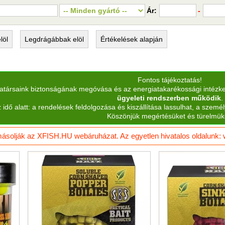
Ár:
-
löl
Legdrágábbak
elöl
Értékelések
alapján
Fontos tájékoztatás!
katársaink biztonságának megóvása és az energiatakarékossági intézk
ügyeleti rendszerben működik
.
 idő alatt: a rendelések feldolgozása és kiszállítása lassulhat, a személ
Köszönjük megértésüket és türelmük
solják az XFISH.HU webáruházat. Az egyetlen hivatalos oldalunk: ww