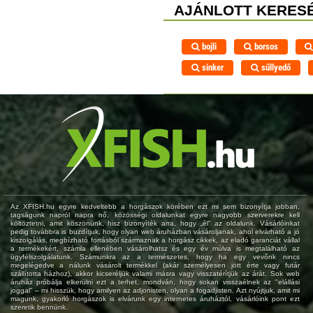
AJÁNLOTT KERESÉ
bojli
borsos
sinker
sűllyedő
Az XFISH.hu egyre kedveltebb a horgászok körében ezt mi sem bizonyítja jobban,
tagságunk napról napra nő, közösségi oldalunkat egyre nagyobb szerverekre kell
költöztetni, amit köszönünk, hisz bizonyíték arra, hogy „él” az oldalunk. Vásárlóinkat
pedig továbbra is buzdítjuk, hogy olyan web áruházban vásároljanak, ahol elvárható a jó
kiszolgálás, megbízható forrásból származnak a horgász cikkek, az eladó garanciát vállal
a termékekért, számla ellenében vásárolhatsz és egy év múlva is megtalálható az
ügyfélszolgálatunk. Számunkra az a természetes, hogy ha egy vevőnk nincs
megelégedve a nálunk vásárolt termékkel (akár személyesen jött érte vagy futár
szállította házhoz), akkor kicseréljük valami másra vagy visszatérítjük az árát. Sok web
áruház próbálja elkerülni ezt a terhet, mondván, hogy sokan visszaélnek az "elállási
joggal" – mi hisszük, hogy amilyen az adjonisten, olyan a fogadjisten. Azt nyújtjuk, amit mi
magunk, gyakorló horgászok is elvárunk egy internetes áruháztól, vásárlóink pont ezt
szeretik bennünk.