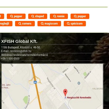
d
pepper
shaped
ronnie
popper
rogbojli
corners
magiccorn
spécicorn
XFISH Global Kft.
1186 Budapest, Közdűlő u. 46-50.
E-mail:
rendeles@xfish.hu
Webshop/rendelések/termékinformáció
+36-1-500-0500