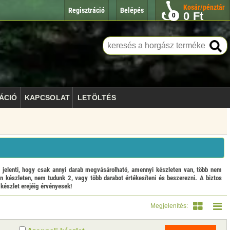
Kosár/pénztár
Regisztráció
Belépés
0
Ft
0
ÁCIÓ
KAPCSOLAT
LETÖLTÉS
enti, hogy csak annyi darab megvásárolható, amennyi készleten van, több nem
n készleten, nem tudunk 2, vagy több darabot értékesíteni és beszerezni. A biztos
 készlet erejéig érvényesek!
Megjelenítés: