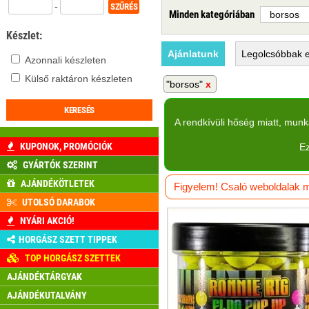
-
Minden kategóriában
Készlet:
Ajánlatunk
Legolcsóbbak
e
Azonnali készleten
Külső raktáron készleten
"borsos"
A rendkívüli hőség miatt, mun
KUPONOK, PROMÓCIÓK
Ez
GYÁRTÓK SZERINT
AJÁNDÉKÖTLETEK
Figyelem! Csaló weboldalak má
UTOLSÓ DARABOK
NYÁRI AKCIÓ!
HORGÁSZ SZETT TIPPEK
TOP HORGÁSZ SZETTEK
AJÁNDÉKTÁRGYAK
AJÁNDÉKUTALVÁNY