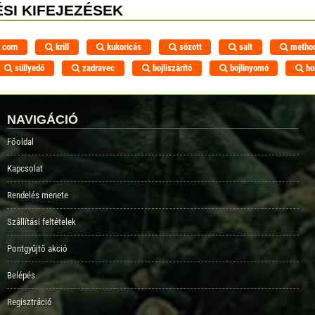
SI KIFEJEZÉSEK
corn
krill
kukoricás
sózott
salt
metho
süllyedő
zadravec
bojliszárító
bojlinyomó
ho
NAVIGÁCIÓ
Főoldal
Kapcsolat
Rendelés menete
Szállítási feltételek
Pontgyűjtő akció
Belépés
Regisztráció