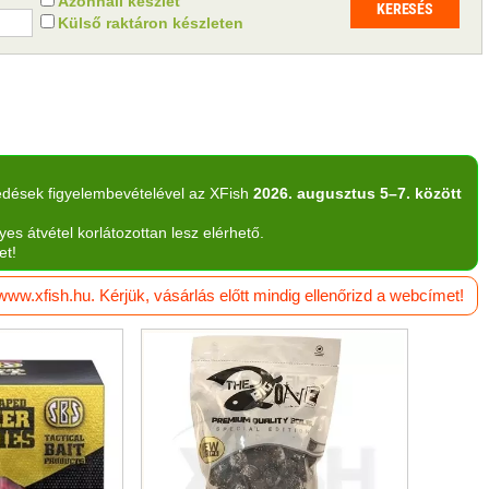
Azonnali készlet
Külső raktáron készleten
edések figyelembevételével az XFish
2026. augusztus 5–7. között
yes átvétel korlátozottan lesz elérhető.
et!
w.xfish.hu. Kérjük, vásárlás előtt mindig ellenőrizd a webcímet!