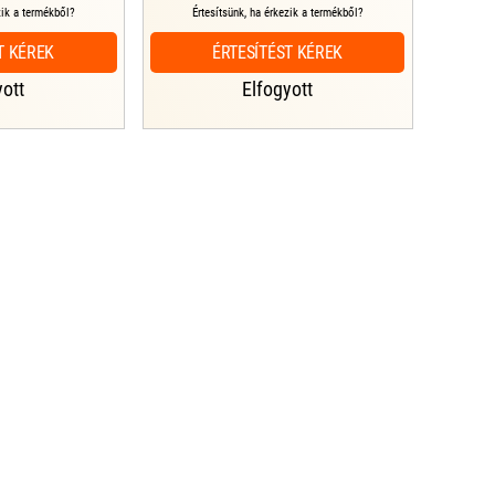
zik a termékből?
Értesítsünk, ha érkezik a termékből?
T KÉREK
ÉRTESÍTÉST KÉREK
yott
Elfogyott