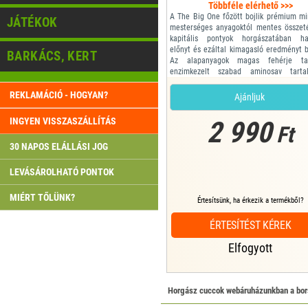
Többféle elérhető >>>
A The Big One főzött bojlik prémium m
JÁTÉKOK
mesterséges anyagoktól mentes összet
kapitális pontyok horgászatában ha
előnyt és ezáltal kimagasló eredményt bi
BARKÁCS, KERT
Az alapanyagok magas fehérje tar
enzimkezelt szabad aminosav tarta
rendelkező, vízben oldódó kivona
folyékony összetevők is ezt a vona
REKLAMÁCIÓ - HOGYAN?
Ajánljuk
minőséget képviselik, összhangban a f
hatás elérését fel...
INGYEN VISSZASZÁLLÍTÁS
2 990
Ft
30 NAPOS ELÁLLÁSI JOG
LEVÁSÁROLHATÓ PONTOK
MIÉRT TŐLÜNK?
Értesítsünk, ha érkezik a termékből?
ÉRTESÍTÉST KÉREK
Elfogyott
Horgász cuccok webáruházunkban a bors