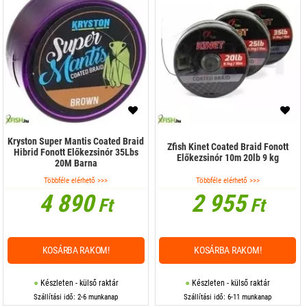
Kryston Super Mantis Coated Braid
Zfish Kinet Coated Braid Fonott
Hibrid Fonott Előkezsinór 35Lbs
Előkezsinór 10m 20lb 9 kg
20M Barna
Többféle elérhető >>>
Többféle elérhető >>>
4 890
2 955
Ft
Ft
KOSÁRBA RAKOM!
KOSÁRBA RAKOM!
Készleten - külső raktár
Készleten - külső raktár
Szállítási idő: 2-6 munkanap
Szállítási idő: 6-11 munkanap