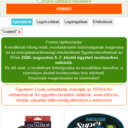
Külső raktáron készleten
Ajánlatunk
Legolcsóbbak
Legdrágábbak
Értékelések
"coated"
Fontos tájékoztatás!
A rendkívüli hőség miatt, munkatársaink biztonságának megóvása
és az energiatakarékossági intézkedések figyelembevételével az
XFish
2026. augusztus 5–7. között ügyeleti rendszerben
működik
.
Ez idő alatt: a rendelések feldolgozása és kiszállítása lassulhat, a
személyes átvétel korlátozottan lesz elérhető.
Köszönjük megértésüket és türelmüket!
Figyelem! Csaló weboldalak másolják az XFISH.HU
webáruházat. Az egyetlen hivatalos oldalunk: www.xfish.hu.
Kérjük, vásárlás előtt mindig ellenőrizd a webcímet!