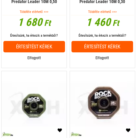
Predator Leader 10M 0,50
Predator Leader 10M 0,30
Többféle elérhető >>>
Többféle elérhető >>>
1 680
1 460
Ft
Ft
Értesítsünk, ha érkezik a termékből?
Értesítsünk, ha érkezik a termékből?
ÉRTESÍTÉST KÉREK
ÉRTESÍTÉST KÉREK
Elfogyott
Elfogyott