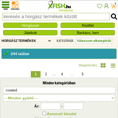
0
horgászat
Horgászat
Kisállat
Játékok
Barkács, kert
KATEGÓRIÁK
244 találat
Megjelenítés:
1
2
...
4
...
5
Minden kategóriában
Ár:
-
Azonnali készlet