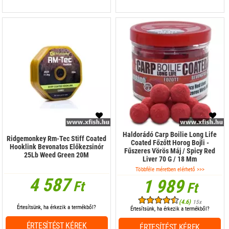
Haldorádó Carp Boilie Long Life
Ridgemonkey Rm-Tec Stiff Coated
Coated Főzőtt Horog Bojli -
Hooklink Bevonatos Előkezsinór
Fűszeres Vörös Máj / Spicy Red
25Lb Weed Green 20M
Liver 70 G / 18 Mm
Többféle méretben elérhető >>>
4 587
1 989
Ft
Ft
(4.6)
15x
Értesítsünk, ha érkezik a termékből?
Értesítsünk, ha érkezik a termékből?
ÉRTESÍTÉST KÉREK
ÉRTESÍTÉST KÉREK