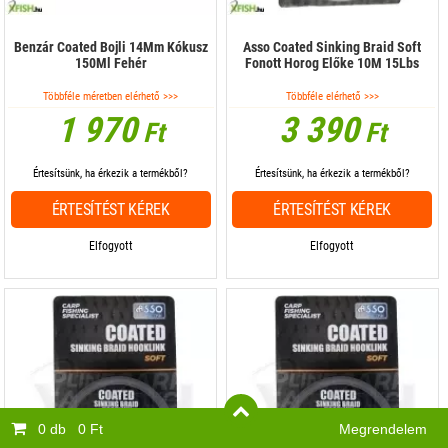
Benzár Coated Bojli 14Mm Kókusz
Asso Coated Sinking Braid Soft
150Ml Fehér
Fonott Horog Előke 10M 15Lbs
Többféle méretben elérhető >>>
Többféle elérhető >>>
1 970
3 390
Ft
Ft
Értesítsünk, ha érkezik a termékből?
Értesítsünk, ha érkezik a termékből?
ÉRTESÍTÉST KÉREK
ÉRTESÍTÉST KÉREK
Elfogyott
Elfogyott
0 db
0 Ft
Megrendelem