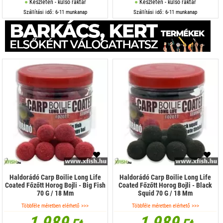
Készleten - külső raktár
Készleten - külső raktár
Szállítási idő: 6-11 munkanap
Szállítási idő: 6-11 munkanap
Haldorádó Carp Boilie Long Life
Haldorádó Carp Boilie Long Life
Coated Főzőtt Horog Bojli - Big Fish
Coated Főzőtt Horog Bojli - Black
70 G / 18 Mm
Squid 70 G / 18 Mm
Többféle méretben elérhető >>>
Többféle méretben elérhető >>>
1 989
1 989