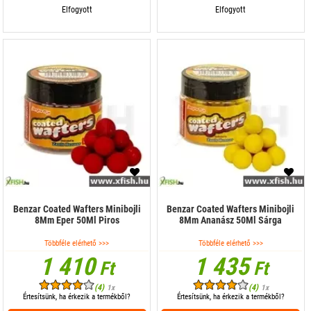
Elfogyott
Elfogyott
Benzar Coated Wafters Minibojli
Benzar Coated Wafters Minibojli
8Mm Eper 50Ml Piros
8Mm Ananász 50Ml Sárga
Többféle elérhető >>>
Többféle elérhető >>>
1 410
1 435
Ft
Ft
(4)
(4)
1x
1x
Értesítsünk, ha érkezik a termékből?
Értesítsünk, ha érkezik a termékből?