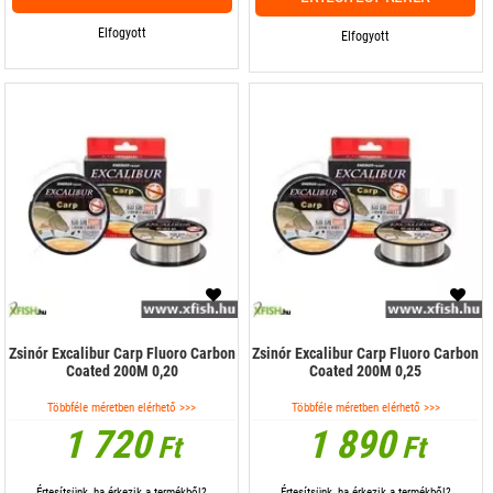
Elfogyott
Elfogyott
Zsinór Excalibur Carp Fluoro Carbon
Zsinór Excalibur Carp Fluoro Carbon
Coated 200M 0,20
Coated 200M 0,25
Többféle méretben elérhető >>>
Többféle méretben elérhető >>>
1 720
1 890
Ft
Ft
Értesítsünk, ha érkezik a termékből?
Értesítsünk, ha érkezik a termékből?