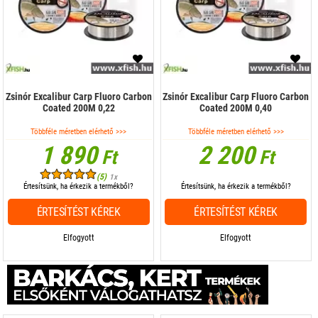
Zsinór Excalibur Carp Fluoro Carbon
Zsinór Excalibur Carp Fluoro Carbon
Coated 200M 0,22
Coated 200M 0,40
Többféle méretben elérhető >>>
Többféle méretben elérhető >>>
1 890
2 200
Ft
Ft
(5)
1x
Értesítsünk, ha érkezik a termékből?
Értesítsünk, ha érkezik a termékből?
ÉRTESÍTÉST KÉREK
ÉRTESÍTÉST KÉREK
Elfogyott
Elfogyott