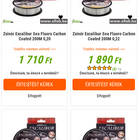
Zsinór Excalibur Sea Fluoro Carbon
Zsinór Excalibur Sea Fluoro Carbon
Coated 200M 0,20
Coated 200M 0,22
Többféle méretben elérhető >>>
Többféle méretben elérhető >>>
1 710
1 890
Ft
Ft
(5)
1x
Értesítsünk, ha érkezik a termékből?
Értesítsünk, ha érkezik a termékből?
ÉRTESÍTÉST KÉREK
ÉRTESÍTÉST KÉREK
Elfogyott
Elfogyott