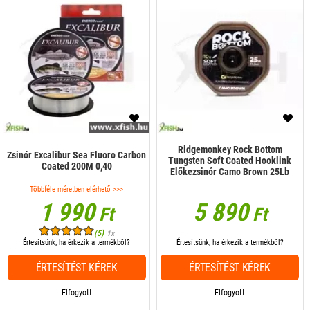
Ridgemonkey Rock Bottom
Zsinór Excalibur Sea Fluoro Carbon
Tungsten Soft Coated Hooklink
Coated 200M 0,40
Előkezsinór Camo Brown 25Lb
Többféle méretben elérhető >>>
1 990
5 890
Ft
Ft
(5)
1x
Értesítsünk, ha érkezik a termékből?
Értesítsünk, ha érkezik a termékből?
ÉRTESÍTÉST KÉREK
ÉRTESÍTÉST KÉREK
Elfogyott
Elfogyott