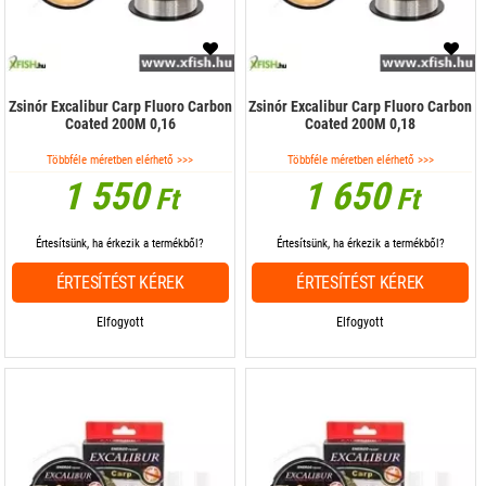
Zsinór Excalibur Carp Fluoro Carbon
Zsinór Excalibur Carp Fluoro Carbon
Coated 200M 0,16
Coated 200M 0,18
Többféle méretben elérhető >>>
Többféle méretben elérhető >>>
1 550
1 650
Ft
Ft
Értesítsünk, ha érkezik a termékből?
Értesítsünk, ha érkezik a termékből?
ÉRTESÍTÉST KÉREK
ÉRTESÍTÉST KÉREK
Elfogyott
Elfogyott