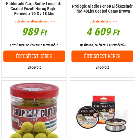
Haldorádó Carp Boilie Long Life
Prologic Gladio Fonott Előkezsinór
Coated Főzőtt Horog Bojli -
15M 40Lbs Coated Camo Brown
Fermentx 70 G / 18 Mm
Többféle méretben elérhető >>>
Többféle elérhető >>>
989
4 609
Ft
Ft
Értesítsünk, ha érkezik a termékből?
Értesítsünk, ha érkezik a termékből?
ÉRTESÍTÉST KÉREK
ÉRTESÍTÉST KÉREK
Elfogyott
Elfogyott