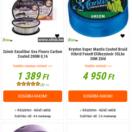
Kryston Super Mantis Coated Braid
Zsinór Excalibur Sea Fluoro Carbon
Hibrid Fonott Előkezsinór 35Lbs
Coated 200M 0,16
20M Zöld
Többféle méretben elérhető >>>
Többféle elérhető >>>
1 389
4 950
Ft
Ft
(5)
1x
KOSÁRBA RAKOM!
KOSÁRBA RAKOM!
Készleten - külső raktár
Készleten - külső raktár
Szállítási idő: 4-6 munkanap
Szállítási idő: 2-6 munkanap