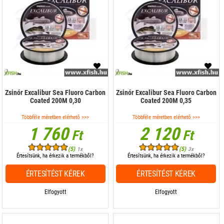
Zsinór Excalibur Sea Fluoro Carbon
Zsinór Excalibur Sea Fluoro Carbon
Coated 200M 0,30
Coated 200M 0,35
Többféle méretben elérhető >>>
Többféle méretben elérhető >>>
1 760
2 120
Ft
Ft
(5)
(5)
1x
3x
Értesítsünk, ha érkezik a termékből?
Értesítsünk, ha érkezik a termékből?
ÉRTESÍTÉST KÉREK
ÉRTESÍTÉST KÉREK
Elfogyott
Elfogyott