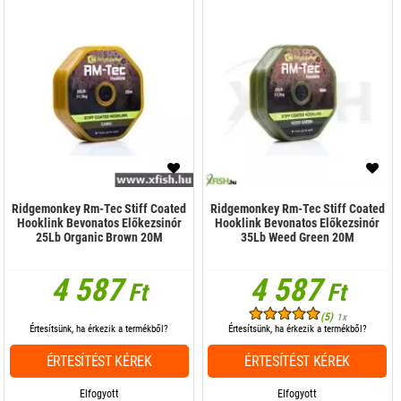
Ridgemonkey Rm-Tec Stiff Coated
Ridgemonkey Rm-Tec Stiff Coated
Hooklink Bevonatos Előkezsinór
Hooklink Bevonatos Előkezsinór
25Lb Organic Brown 20M
35Lb Weed Green 20M
4 587
4 587
Ft
Ft
(5)
1x
Értesítsünk, ha érkezik a termékből?
Értesítsünk, ha érkezik a termékből?
ÉRTESÍTÉST KÉREK
ÉRTESÍTÉST KÉREK
Elfogyott
Elfogyott