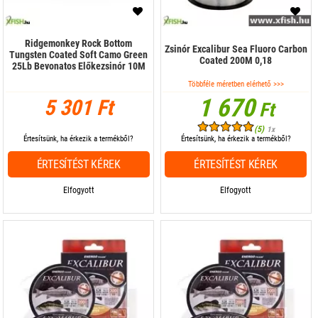
Ridgemonkey Rock Bottom
Zsinór Excalibur Sea Fluoro Carbon
Tungsten Coated Soft Camo Green
Coated 200M 0,18
25Lb Bevonatos Előkezsinór 10M
Többféle méretben elérhető >>>
1 670
5 301 Ft
Ft
(5)
1x
Értesítsünk, ha érkezik a termékből?
Értesítsünk, ha érkezik a termékből?
ÉRTESÍTÉST KÉREK
ÉRTESÍTÉST KÉREK
Elfogyott
Elfogyott