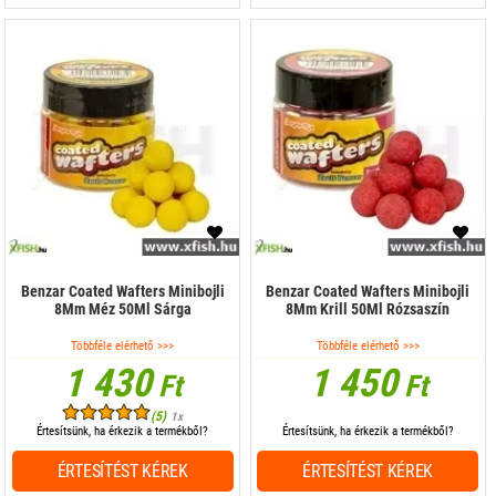
Benzar Coated Wafters Minibojli
Benzar Coated Wafters Minibojli
8Mm Méz 50Ml Sárga
8Mm Krill 50Ml Rózsaszín
Többféle elérhető >>>
Többféle elérhető >>>
1 430
1 450
Ft
Ft
(5)
1x
Értesítsünk, ha érkezik a termékből?
Értesítsünk, ha érkezik a termékből?
ÉRTESÍTÉST KÉREK
ÉRTESÍTÉST KÉREK