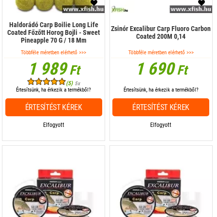
Haldorádó Carp Boilie Long Life
Zsinór Excalibur Carp Fluoro Carbon
Coated Főzőtt Horog Bojli - Sweet
Coated 200M 0,14
Pineapple 70 G / 18 Mm
Többféle méretben elérhető >>>
Többféle méretben elérhető >>>
1 989
1 690
Ft
Ft
(5)
5x
Értesítsünk, ha érkezik a termékből?
Értesítsünk, ha érkezik a termékből?
ÉRTESÍTÉST KÉREK
ÉRTESÍTÉST KÉREK
Elfogyott
Elfogyott