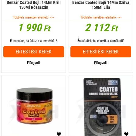
Benzár Coated Bojli 14Mm Krill
Benzár Coated Bojli 14Mm Szilva
150Ml Rózsaszín
150Ml Lila
Többféle méretben elérhető >>>
Többféle méretben elérhető >>>
1 990
2 112
Ft
Ft
Értesítsünk, ha érkezik a termékből?
Értesítsünk, ha érkezik a termékből?
ÉRTESÍTÉST KÉREK
ÉRTESÍTÉST KÉREK
Elfogyott
Elfogyott