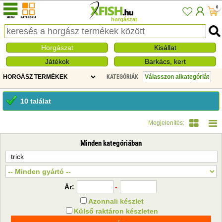
0
horgászat
Horgászat
Kisállat
Játékok
Barkács, kert
KATEGÓRIÁK
10 találat
Megjelenítés:
Minden kategóriában
Ár:
-
Azonnali készlet
Külső raktáron készleten