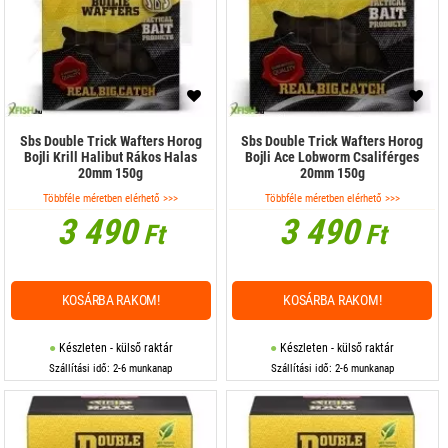
Sbs Double Trick Wafters Horog
Sbs Double Trick Wafters Horog
Bojli Krill Halibut Rákos Halas
Bojli Ace Lobworm Csaliférges
20mm 150g
20mm 150g
Többféle méretben elérhető >>>
Többféle méretben elérhető >>>
3 490
3 490
Ft
Ft
KOSÁRBA RAKOM!
KOSÁRBA RAKOM!
Készleten - külső raktár
Készleten - külső raktár
Szállítási idő: 2-6 munkanap
Szállítási idő: 2-6 munkanap