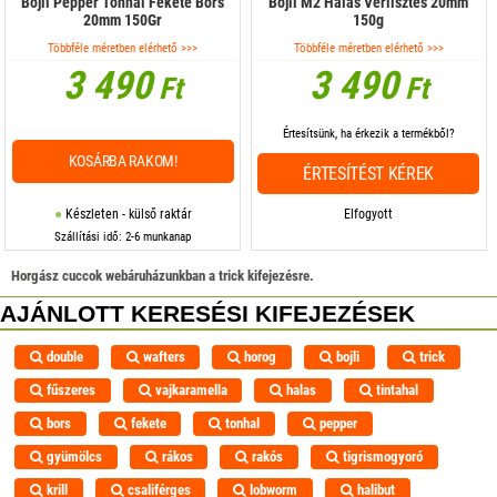
Bojli Pepper Tonhal Fekete Bors
Bojli M2 Halas Vérlisztes 20mm
20mm 150Gr
150g
Többféle méretben elérhető >>>
Többféle méretben elérhető >>>
3 490
3 490
Ft
Ft
Értesítsünk, ha érkezik a termékből?
KOSÁRBA RAKOM!
ÉRTESÍTÉST KÉREK
Készleten - külső raktár
Elfogyott
Szállítási idő: 2-6 munkanap
Horgász cuccok webáruházunkban a trick kifejezésre.
AJÁNLOTT KERESÉSI KIFEJEZÉSEK
double
wafters
horog
bojli
trick
fűszeres
vajkaramella
halas
tintahal
bors
fekete
tonhal
pepper
gyümölcs
rákos
rakós
tigrismogyoró
krill
csaliférges
lobworm
halibut