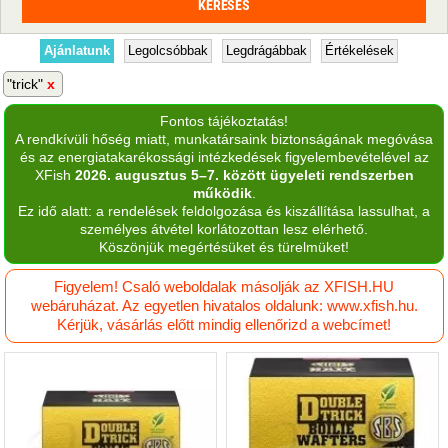
Ajánlatunk
Legolcsóbbak
Legdrágábbak
Értékelések
"trick"
Fontos tájékoztatás!
A rendkívüli hőség miatt, munkatársaink biztonságának megóvása
és az energiatakarékossági intézkedések figyelembevételével az
XFish
2026. augusztus 5–7. között ügyeleti rendszerben
működik
.
Ez idő alatt: a rendelések feldolgozása és kiszállítása lassulhat, a
személyes átvétel korlátozottan lesz elérhető.
Köszönjük megértésüket és türelmüket!
Figyelem! Csaló weboldalak másolják az XFISH.HU
webáruházat. Az egyetlen hivatalos oldalunk: www.xfish.hu.
Kérjük, vásárlás előtt mindig ellenőrizd a webcímet!