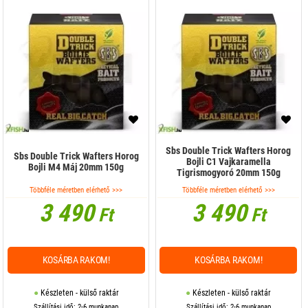
Sbs Double Trick Wafters Horog
Sbs Double Trick Wafters Horog
Bojli C1 Vajkaramella
Bojli M4 Máj 20mm 150g
Tigrismogyoró 20mm 150g
Többféle méretben elérhető >>>
Többféle méretben elérhető >>>
3 490
3 490
Ft
Ft
KOSÁRBA RAKOM!
KOSÁRBA RAKOM!
Készleten - külső raktár
Készleten - külső raktár
Szállítási idő: 2-6 munkanap
Szállítási idő: 2-6 munkanap