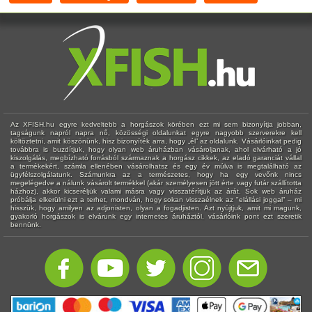
Az XFISH.hu egyre kedveltebb a horgászok körében ezt mi sem bizonyítja jobban,
tagságunk napról napra nő, közösségi oldalunkat egyre nagyobb szerverekre kell
költöztetni, amit köszönünk, hisz bizonyíték arra, hogy „él” az oldalunk. Vásárlóinkat pedig
továbbra is buzdítjuk, hogy olyan web áruházban vásároljanak, ahol elvárható a jó
kiszolgálás, megbízható forrásból származnak a horgász cikkek, az eladó garanciát vállal
a termékekért, számla ellenében vásárolhatsz és egy év múlva is megtalálható az
ügyfélszolgálatunk. Számunkra az a természetes, hogy ha egy vevőnk nincs
megelégedve a nálunk vásárolt termékkel (akár személyesen jött érte vagy futár szállította
házhoz), akkor kicseréljük valami másra vagy visszatérítjük az árát. Sok web áruház
próbálja elkerülni ezt a terhet, mondván, hogy sokan visszaélnek az "elállási joggal" – mi
hisszük, hogy amilyen az adjonisten, olyan a fogadjisten. Azt nyújtjuk, amit mi magunk,
gyakorló horgászok is elvárunk egy internetes áruháztól, vásárlóink pont ezt szeretik
bennünk.