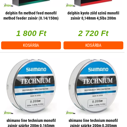
delphin fin method feed monofil
delphin kyoto zöld színű monofil
method feeder zsinór (0.14/150m)
zsinór 0,148mm 4,5lbs 200m
- fluo sárga
(470551)
1 800 Ft
2 720 Ft
KOSÁRBA
KOSÁRBA
shimano line technium monofil
shimano line technium monofil
zsinór szürke 200m 0.165mm
zsinór szürke 200m 0.205mm