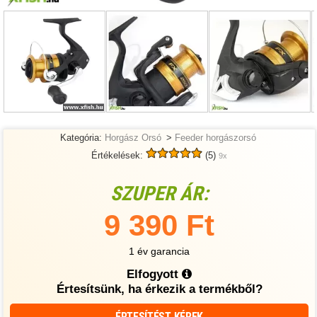
Kategória:
Horgász Orsó
>
Feeder horgászorsó
Értékelések:
(5)
9x
SZUPER ÁR:
9 390 Ft
1 év garancia
Elfogyott
Értesítsünk, ha érkezik a termékből?
ÉRTESÍTÉST KÉREK