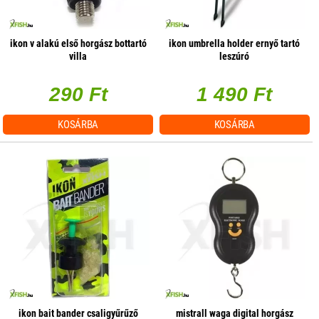
ikon v alakú első horgász bottartó
ikon umbrella holder ernyő tartó
villa
leszúró
290 Ft
1 490 Ft
KOSÁRBA
KOSÁRBA
ikon bait bander csaligyűrűző
mistrall waga digital horgász