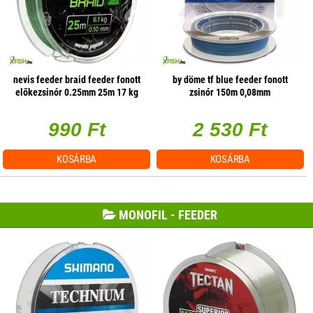
nevis feeder braid feeder fonott
by döme tf blue feeder fonott
előkezsinór 0.25mm 25m 17 kg
zsinór 150m 0,08mm
990 Ft
2 530 Ft
KOSÁRBA
KOSÁRBA
MONOFIL - FEEDER