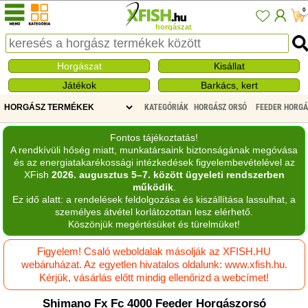
0
horgászat
Horgászat
Kisállat
Játékok
Barkács, kert
KATEGÓRIÁK
HORGÁSZ ORSÓ
FEEDER HORG
Fontos tájékoztatás!
A rendkívüli hőség miatt, munkatársaink biztonságának megóvása
és az energiatakarékossági intézkedések figyelembevételével az
XFish
2026. augusztus 5–7. között ügyeleti rendszerben
működik
.
Ez idő alatt: a rendelések feldolgozása és kiszállítása lassulhat, a
személyes átvétel korlátozottan lesz elérhető.
Köszönjük megértésüket és türelmüket!
Figyelem! Csaló weboldalak másolják az XFISH.HU
webáruházat. Az egyetlen hivatalos oldalunk: www.xfish.hu.
Kérjük, vásárlás előtt mindig ellenőrizd a webcímet!
Shimano Fx Fc 4000 Feeder Horgászorsó