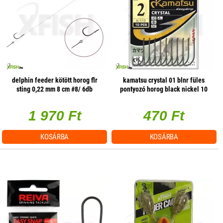
delphin feeder kötött horog flr
kamatsu crystal 01 blnr füles
sting 0,22 mm 8 cm #8/ 6db
pontyozó horog black nickel 10
db/csomag
1 970 Ft
470 Ft
KOSÁRBA
KOSÁRBA