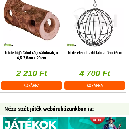
trixie bújó fából rágcsálóknak, o
trixie eledeltartó labda fém 16cm
6,5-7,5cm × 20 cm
2 210 Ft
4 700 Ft
KOSÁRBA
KOSÁRBA
Nézz szét játék webáruházunkban is: