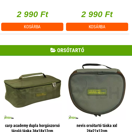
2.6kg
3,8kg
2 990 Ft
2 990 Ft
KOSÁRBA
KOSÁRBA
ORSÓTARTÓ
carp academy dupla horgászorsó
nevis orsótartó táska xxl
tároló táska 36x18x12cm
26x21x12cm