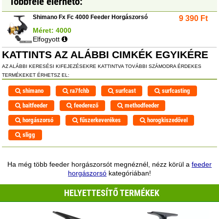
Többféle elérhető:
Shimano Fx Fc 4000 Feeder Horgászorsó
9 390
Ft
Méret: 4000
Elfogyott
KATTINTS AZ ALÁBBI CIMKÉK EGYIKÉRE
AZ ALÁBBI KERESÉSI KIFEJEZÉSEKRE KATTINTVA TOVÁBBI SZÁMODRA ÉRDEKES
TERMÉKEKET ÉRHETSZ EL:
shimano
ra7fchb
surfcast
surfcasting
baitfeeder
feederező
methodfeeder
horgászorsó
fűszerkeverékes
horogkiszedővel
sligg
Ha még több feeder horgászorsót megnéznél, nézz körül a
feeder
horgászorsó
kategóriában!
HELYETTESÍTŐ TERMÉKEK