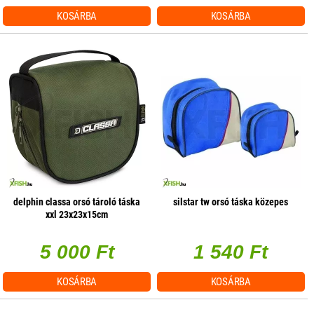
KOSÁRBA
KOSÁRBA
delphin classa orsó tároló táska
silstar tw orsó táska közepes
xxl 23x23x15cm
5 000 Ft
1 540 Ft
KOSÁRBA
KOSÁRBA