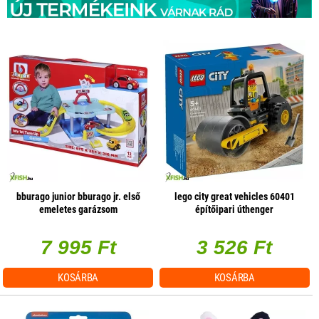
bburago junior bburago jr. első
lego city great vehicles 60401
emeletes garázsom
építőipari úthenger
7 995 Ft
3 526 Ft
KOSÁRBA
KOSÁRBA