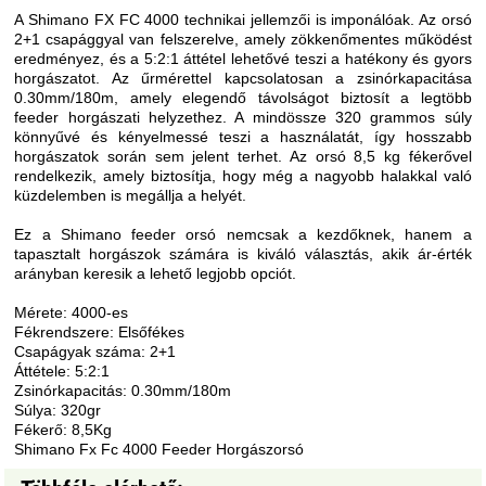
A Shimano FX FC 4000 technikai jellemzői is imponálóak. Az orsó
2+1 csapággyal van felszerelve, amely zökkenőmentes működést
eredményez, és a 5:2:1 áttétel lehetővé teszi a hatékony és gyors
horgászatot. Az űrmérettel kapcsolatosan a zsinórkapacitása
0.30mm/180m, amely elegendő távolságot biztosít a legtöbb
feeder horgászati helyzethez. A mindössze 320 grammos súly
könnyűvé és kényelmessé teszi a használatát, így hosszabb
horgászatok során sem jelent terhet. Az orsó 8,5 kg fékerővel
rendelkezik, amely biztosítja, hogy még a nagyobb halakkal való
küzdelemben is megállja a helyét.
Ez a Shimano feeder orsó nemcsak a kezdőknek, hanem a
tapasztalt horgászok számára is kiváló választás, akik ár-érték
arányban keresik a lehető legjobb opciót.
Mérete: 4000-es
Fékrendszere: Elsőfékes
Csapágyak száma: 2+1
Áttétele: 5:2:1
Zsinórkapacitás: 0.30mm/180m
Súlya: 320gr
Fékerő: 8,5Kg
Shimano Fx Fc 4000 Feeder Horgászorsó