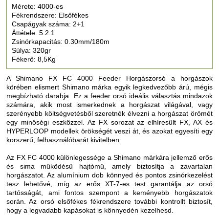
Mérete: 4000-es
Fékrendszere: Elsőfékes
Csapágyak száma: 2+1
Áttétele: 5:2:1
Zsinórkapacitás: 0.30mm/180m
Súlya: 320gr
Fékerő: 8,5Kg
A Shimano FX FC 4000 Feeder Horgászorsó a horgászok
körében elismert Shimano márka egyik legkedvezőbb árú, mégis
megbízható darabja. Ez a feeder orsó ideális választás mindazok
számára, akik most ismerkednek a horgászat világával, vagy
szerényebb költségvetésből szeretnék élvezni a horgászat örömét
egy minőségi eszközzel. Az FX sorozat az elhíresült FX, AX és
HYPERLOOP modellek örökségét veszi át, és azokat egyesíti egy
korszerű, felhasználóbarát kivitelben.
Az FX FC 4000 különlegessége a Shimano márkára jellemző erős
és sima működésű hajtómű, amely biztosítja a zavartalan
horgászatot. Az alumínium dob könnyed és pontos zsinórkezelést
tesz lehetővé, míg az erős XT-7-es test garantálja az orsó
tartósságát, ami fontos szempont a keményebb horgászatok
során. Az orsó elsőfékes fékrendszere további kontrollt biztosít,
hogy a legvadabb kapásokat is könnyedén kezelhesd.