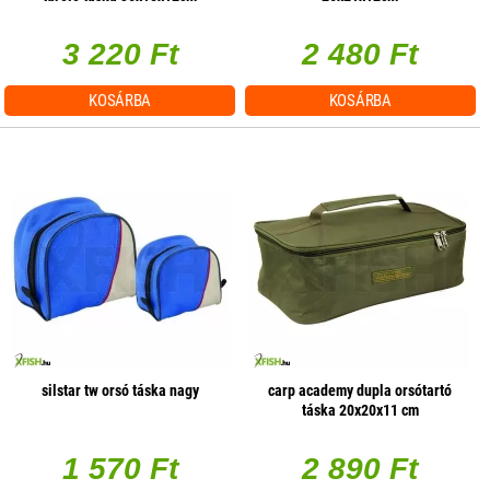
3 220 Ft
2 480 Ft
KOSÁRBA
KOSÁRBA
silstar tw orsó táska nagy
carp academy dupla orsótartó
táska 20x20x11 cm
1 570 Ft
2 890 Ft