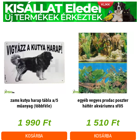
zams kutya harap tábla a/5
egyéb vegyes prodac poszter
műanyag (többféle)
háttér akváriumra sf05
(választható méret)
1 990 Ft
1 510 Ft
KOSÁRBA
KOSÁRBA