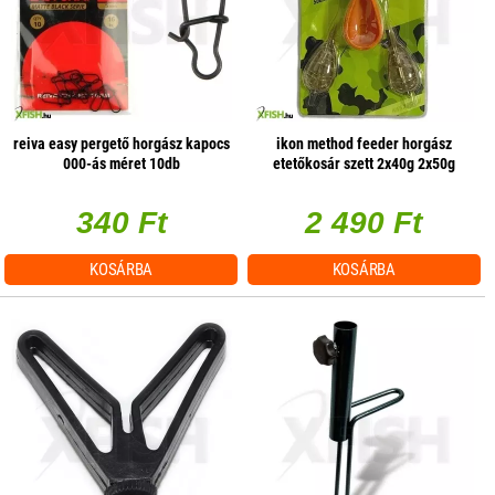
reiva easy pergető horgász kapocs
ikon method feeder horgász
000-ás méret 10db
etetőkosár szett 2x40g 2x50g
340 Ft
2 490 Ft
KOSÁRBA
KOSÁRBA