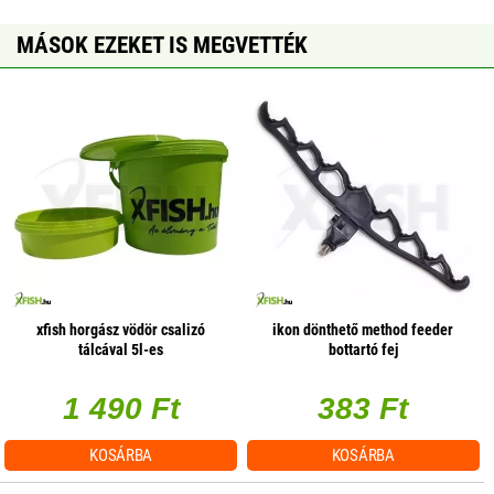
MÁSOK EZEKET IS MEGVETTÉK
xfish horgász vödör csalizó
ikon dönthető method feeder
tálcával 5l-es
bottartó fej
1 490 Ft
383 Ft
KOSÁRBA
KOSÁRBA