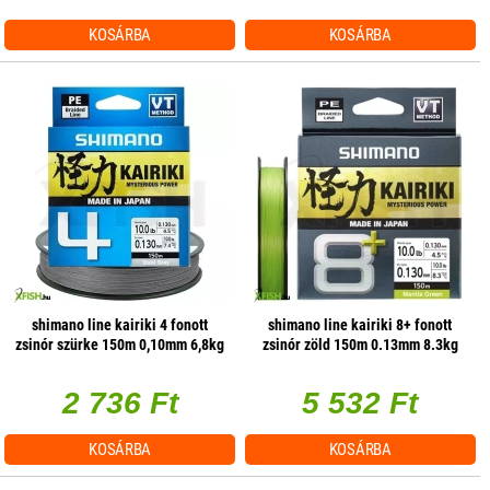
KOSÁRBA
KOSÁRBA
shimano line kairiki 4 fonott
shimano line kairiki 8+ fonott
zsinór szürke 150m 0,10mm 6,8kg
zsinór zöld 150m 0.13mm 8.3kg
2 736 Ft
5 532 Ft
KOSÁRBA
KOSÁRBA