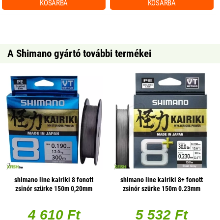
KOSÁRBA
KOSÁRBA
A Shimano gyártó további termékei
shimano line kairiki 8 fonott
shimano line kairiki 8+ fonott
zsinór szürke 150m 0,20mm
zsinór szürke 150m 0.23mm
17,1kg
22.5kg
4 610 Ft
5 532 Ft