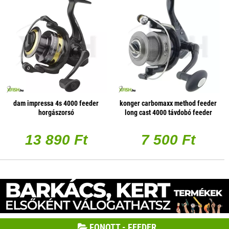
dam impressa 4s 4000 feeder
konger carbomaxx method feeder
horgászorsó
long cast 4000 távdobó feeder
orsó
13 890 Ft
7 500 Ft
FONOTT - FEEDER