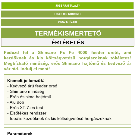
JOBB ÁRAT TALÁLT?
TEGYE FEL KÉRDÉSÉT
VISSZAHÍVJUK
TERMÉKISMERTETŐ
ÉRTÉKELÉS
Fedezd fel a Shimano Fx Fc 4000 feeder orsót, ami
kezdőknek és kis költségvetésű horgászoknak tökéletes!
Megbízható minőség, erős Shimano hajtómű és kedvező ár
vár rád. Indulj el most!
Kiemelt jellemzők:
- Kedvező árú feeder orsó
- Shimano minőség
- Erős és sima hajtómű
- Alu dob
- Erős XT-7-es test
- Elsőfékes rendszer
- Ideális kezdőknek és kis költségvetésű horgászoknak
Paraméterek