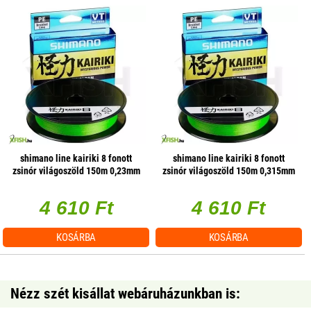
shimano line kairiki 8 fonott
shimano line kairiki 8 fonott
zsinór világoszöld 150m 0,23mm
zsinór világoszöld 150m 0,315mm
22,5kg
33,5kg
4 610 Ft
4 610 Ft
KOSÁRBA
KOSÁRBA
Nézz szét kisállat webáruházunkban is: