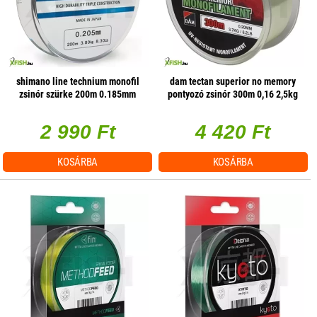
shimano line technium monofil
dam tectan superior no memory
zsinór szürke 200m 0.185mm
pontyozó zsinór 300m 0,16 2,5kg
3,2kg
2 990 Ft
4 420 Ft
KOSÁRBA
KOSÁRBA