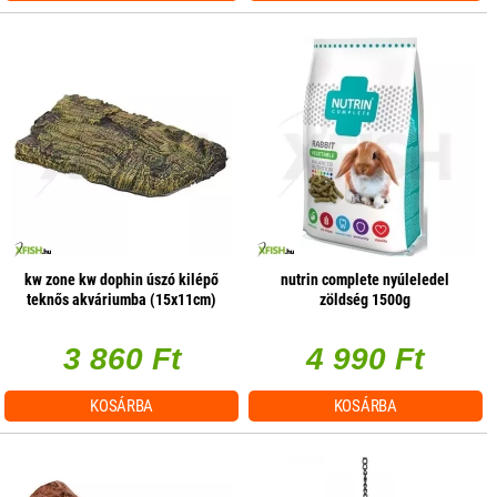
kw zone kw dophin úszó kilépő
nutrin complete nyúleledel
teknős akváriumba (15x11cm)
zöldség 1500g
3 860 Ft
4 990 Ft
KOSÁRBA
KOSÁRBA