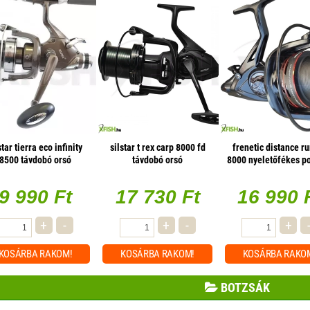
star tierra eco infinity
silstar t rex carp 8000 fd
frenetic distance r
8500 távdobó orsó
távdobó orsó
8000 nyeletőfékes p
távdobó orsó
9 990 Ft
17 730 Ft
16 990 
+
-
+
-
+
KOSÁRBA
RAKOM!
KOSÁRBA
RAKOM!
KOSÁRBA
RAKO
BOTZSÁK