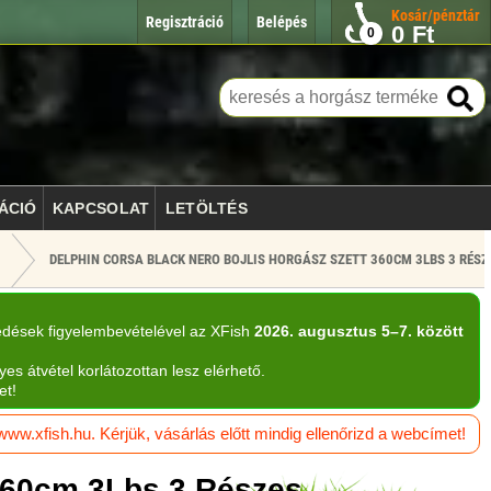
Kosár/pénztár
Regisztráció
Belépés
0
Ft
0
ÁCIÓ
KAPCSOLAT
LETÖLTÉS
DELPHIN CORSA BLACK NERO BOJLIS HORGÁSZ SZETT 360CM 3LBS 3 RÉSZ
edések figyelembevételével az XFish
2026. augusztus 5–7. között
yes átvétel korlátozottan lesz elérhető.
et!
w.xfish.hu. Kérjük, vásárlás előtt mindig ellenőrizd a webcímet!
 360cm 3Lbs 3 Részes