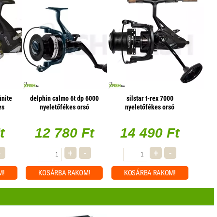
inite
delphin calmo 6t dp 6000
silstar t-rex 7000
es
nyeletőfékes orsó
nyeletőfékes orsó
t
12 780 Ft
14 490 Ft
-
+
-
+
-
M!
KOSÁRBA
RAKOM!
KOSÁRBA
RAKOM!