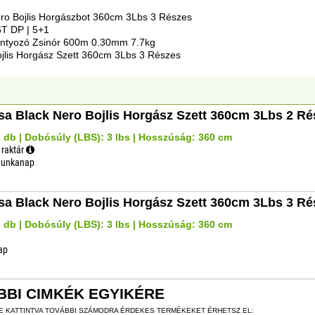
ero Bojlis Horgászbot 360cm 3Lbs 3 Részes
T DP | 5+1
Pontyozó Zsinór 600m 0.30mm 7.7kg
ojlis Horgász Szett 360cm 3Lbs 3 Részes
sa Black Nero Bojlis Horgász Szett 360cm 3Lbs 2 Ré
 db | Dobósúly (LBS): 3 lbs | Hosszúság: 360 cm
 raktár
 munkanap
sa Black Nero Bojlis Horgász Szett 360cm 3Lbs 3 Ré
 db | Dobósúly (LBS): 3 lbs | Hosszúság: 360 cm
nap
BBI CIMKÉK EGYIKÉRE
RE KATTINTVA TOVÁBBI SZÁMODRA ÉRDEKES TERMÉKEKET ÉRHETSZ EL: