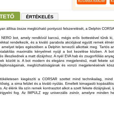
KOSÁRBA
RAKOM!
K
TETŐ
ÉRTÉKELÉS
yan állítsa össze megbízható pontyozó felszerelését, a Delphin CORSA
k NERO bot, amely rendkívül karcsú, mégis erős bottestével tűnik ki
alékkal rendelkezik, és a kiváló parabola akciójával együtt remek élm
e, amelyet teljes egészében a Delphin tervezői alkottak meg. Tartós 
ialakítás maximális kényelmet nyújt a bot kezelése közben. A bot
 és illeszkednek a matt dizájnhoz. A nyél EVA hab és zsugorfóliás anya
k között is. A bot modern és elegáns megjelenésű, matt fekete szín
 tulajdonságainak, megbízhatóságának és vonzó megjelenésének kös
ökéletesen kiegészíti a CORSAR szettet mind technikailag, mind 
etőség, a sima felület és a kiváló nyúlás. Emellett kimagasló kopásáll
s. Az élénk lila szín remek kontrasztot alkot a szett fekete dizájnjával
rigyelni fog. Az IMPULZ egy univerzális zsinór, amelyre minden h