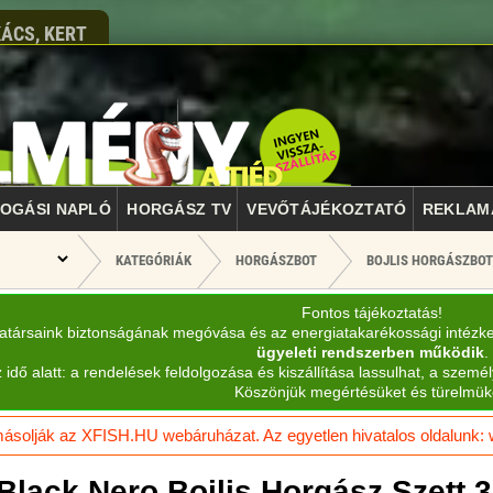
ÁCS, KERT
OGÁSI NAPLÓ
HORGÁSZ TV
VEVŐTÁJÉKOZTATÓ
REKLAM
KATEGÓRIÁK
HORGÁSZBOT
BOJLIS HORGÁSZBOT
Fontos tájékoztatás!
katársaink biztonságának megóvása és az energiatakarékossági intézk
ügyeleti rendszerben működik
.
 idő alatt: a rendelések feldolgozása és kiszállítása lassulhat, a személ
Köszönjük megértésüket és türelmük
solják az XFISH.HU webáruházat. Az egyetlen hivatalos oldalunk: ww
Black Nero Bojlis Horgász Szett