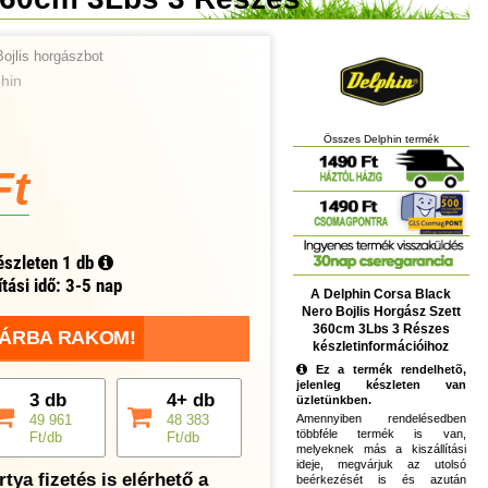
Bojlis horgászbot
hin
Összes Delphin termék
Ft
észleten
1 db
ítási idő: 3-5 nap
A Delphin Corsa Black
Nero Bojlis Horgász Szett
360cm 3Lbs 3 Részes
ÁRBA RAKOM!
készletinformációihoz
Ez a termék rendelhetõ,
jelenleg készleten van
3 db
4+ db
üzletünkben.
49 961
48 383
Amennyiben rendelésedben
többféle termék is van,
Ft/db
Ft/db
melyeknek más a kiszállítási
ideje, megvárjuk az utolsó
tya fizetés is elérhető a
beérkezését is és azután