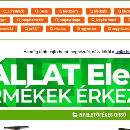
corsablack
corsa
blackberry
blackgld
black
pper
horgászeszköz
horgászlámpa
horgászoknak
sreccd34
pe13jf
részess
egyrészes
négyrészes
Ha még több bojlis botot megnéznél, nézz körül a
bojlis h
NYELETŐFÉKES ORSÓ