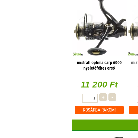
mistrall optima carp 6000
mis
nyeletőfékes orsó
11 200 Ft
+
-
KOSÁRBA
RAKOM!