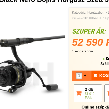
Kategória:
Horgászbot
>
101006410_delp
Cikkszám:
SZUPER ÁR:
52 590 
1 év garancia
K
Száll
KOS
-
+
2 db
51 012
Ft/db
Online szépkár