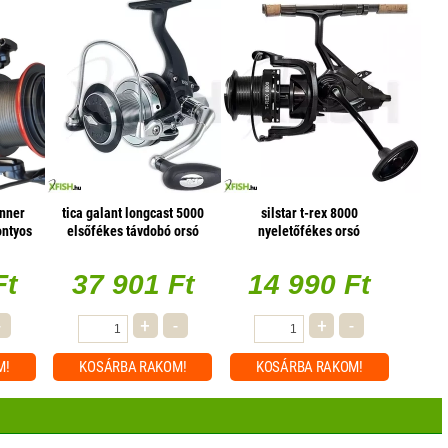
unner
tica galant longcast 5000
silstar t-rex 8000
ontyos
elsőfékes távdobó orsó
nyeletőfékes orsó
Ft
37 901 Ft
14 990 Ft
-
+
-
+
-
M!
KOSÁRBA
RAKOM!
KOSÁRBA
RAKOM!