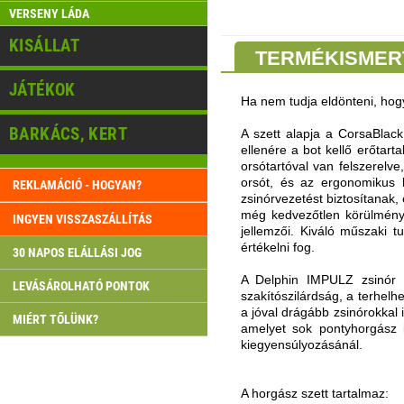
VERSENY LÁDA
KISÁLLAT
TERMÉKISMER
JÁTÉKOK
Ha nem tudja eldönteni, hog
BARKÁCS, KERT
A szett alapja a CorsaBlac
ellenére a bot kellő erőtart
orsótartóval van felszerelv
orsót, és az ergonomikus k
REKLAMÁCIÓ - HOGYAN?
zsinórvezetést biztosítanak,
még kedvezőtlen körülménye
INGYEN VISSZASZÁLLÍTÁS
jellemzői. Kiváló műszaki
értékelni fog.
30 NAPOS ELÁLLÁSI JOG
A Delphin IMPULZ zsinór t
LEVÁSÁROLHATÓ PONTOK
szakítószilárdság, a terhelh
a jóval drágább zsinórokkal i
MIÉRT TŐLÜNK?
amelyet sok pontyhorgász i
kiegyensúlyozásánál.
A horgász szett tartalmaz: