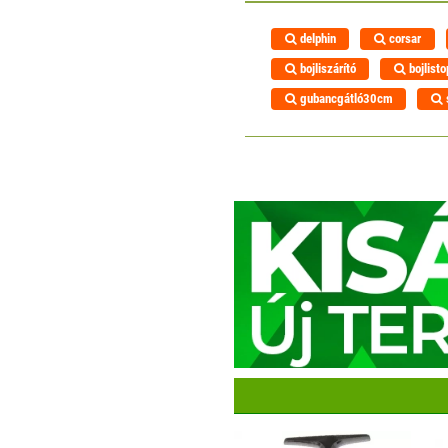
delphin
corsar
bojliszárító
bojlisto
gubancgátló30cm