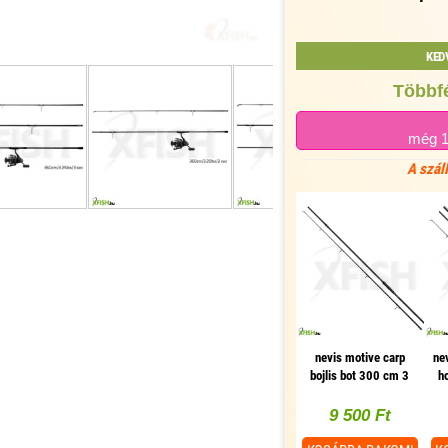
KED
Többfé
még 
A szál
nevis motive carp
nev
bojlis bot 300 cm 3
h
lbs 2 részes
9 500 Ft