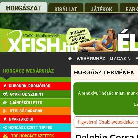
HORGÁSZAT
KISÁLLAT
JÁTÉKOK
BARK
WEBÁRUHÁZ
MAGAZIN
F
HORGÁSZ WEBÁRUHÁZ
KUPONOK, PROMÓCIÓK
A rendkívüli hőség miatt, mun
GYÁRTÓK SZERINT
AJÁNDÉKÖTLETEK
Ez
UTOLSÓ DARABOK
NYÁRI AKCIÓ!
Figyelem! Csaló weboldalak má
HORGÁSZ SZETT TIPPEK
Delphin Corsa 
TOP HORGÁSZ SZETTEK