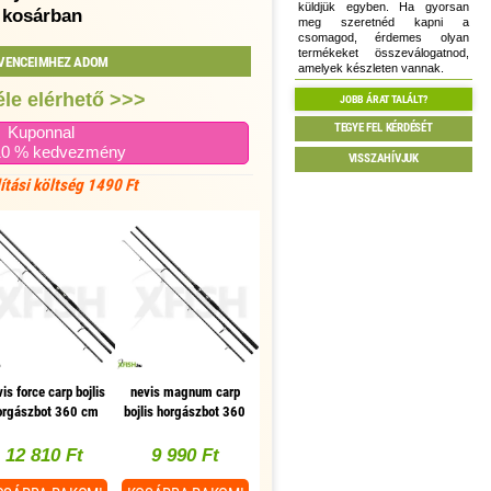
küldjük egyben. Ha gyorsan
kosárban
meg szeretnéd kapni a
csomagod, érdemes olyan
termékeket összeválogatnod,
VENCEIMHEZ ADOM
amelyek készleten vannak.
le elérhető >>>
JOBB ÁRAT TALÁLT?
TEGYE FEL KÉRDÉSÉT
Kuponnal
10 % kedvezmény
VISSZAHÍVJUK
lítási költség 1490 Ft
is force carp bojlis
nevis magnum carp
orgászbot 360 cm
bojlis horgászbot 360
3,5 lbs 3 részes
cm 3 lbs 3 részes
12 810 Ft
9 990 Ft