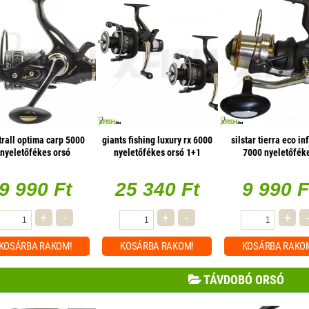
trall optima carp 5000
giants fishing luxury rx 6000
silstar tierra eco inf
nyeletőfékes orsó
nyeletőfékes orsó 1+1
7000 nyeletőfék
ingyen!
nagyhalas orsó
9 990 Ft
25 340 Ft
9 990 F
+
-
+
-
+
KOSÁRBA
RAKOM!
KOSÁRBA
RAKOM!
KOSÁRBA
RAKO
TÁVDOBÓ ORSÓ