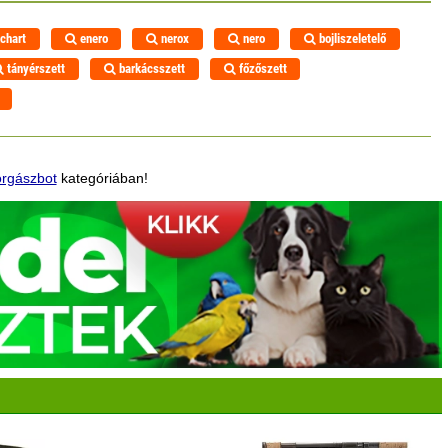
chart
enero
nerox
nero
bojliszeletelő
tányérszett
barkácsszett
főzőszett
orgászbot
kategóriában!