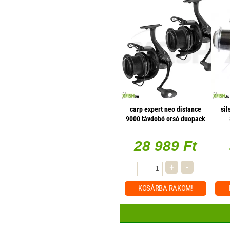
carp expert neo distance
sil
9000 távdobó orsó duopack
28 989 Ft
+
-
KOSÁRBA
RAKOM!