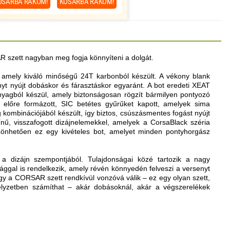
OSÁRBA
RAKOM!
KOSÁRBA
RAKOM!
R szett nagyban meg fogja könnyíteni a dolgát.
, amely kiváló minőségű 24T karbonból készült. A vékony blank
ényt nyújt dobáskor és fárasztáskor egyaránt. A bot eredeti XEAT
anyagból készül, amely biztonságosan rögzít bármilyen pontyozó
 előre formázott, SIC betétes gyűrűket kapott, amelyek sima
g kombinációjából készült, így biztos, csúszásmentes fogást nyújt
ű, visszafogott dizájnelemekkel, amelyek a CorsaBlack széria
zönhetően ez egy kivételes bot, amelyet minden pontyhorgász
a dizájn szempontjából. Tulajdonságai közé tartozik a nagy
ósággal is rendelkezik, amely révén könnyedén felveszi a versenyt
, így a CORSAR szett rendkívül vonzóvá válik – ez egy olyan szett,
elyzetben számíthat – akár dobásoknál, akár a végszerelékek