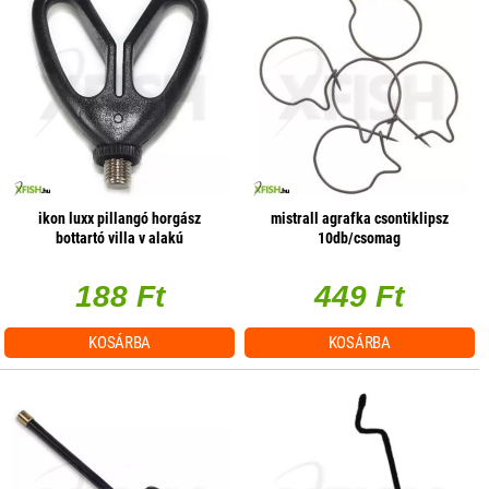
ikon luxx pillangó horgász
mistrall agrafka csontiklipsz
bottartó villa v alakú
10db/csomag
188 Ft
449 Ft
KOSÁRBA
KOSÁRBA