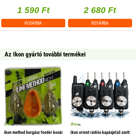
1 590 Ft
2 680 Ft
KOSÁRBA
KOSÁRBA
Az Ikon gyártó további termékei
ikon method horgász feeder kosár
ikon orient rádiós kapásjelző szett