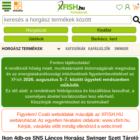
0
horgászat
Horgászat
Kisállat
Játékok
Barkács, kert
KATEGÓRIÁK
KAPÁSJELZŐK
SWINGER
Fontos tájékoztatás!
A rendkívüli hőség miatt, munkatársaink biztonságának megóvása
és az energiatakarékossági intézkedések figyelembevételével az
XFish
2026. augusztus 5–7. között ügyeleti rendszerben
működik
.
Ez idő alatt: a rendelések feldolgozása és kiszállítása lassulhat, a
személyes átvétel korlátozottan lesz elérhető.
Köszönjük megértésüket és türelmüket!
Figyelem! Csaló weboldalak másolják az XFISH.HU
webáruházat. Az egyetlen hivatalos oldalunk: www.xfish.hu.
Kérjük, vásárlás előtt mindig ellenőrizd a webcímet!
Ikon 4db-os SNS Láncos Horgász Swinger Szett Tároló