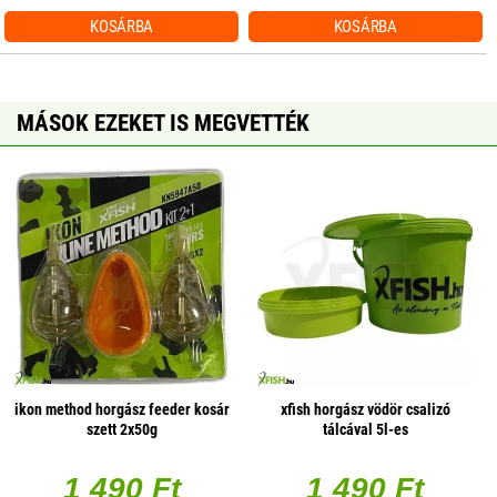
KOSÁRBA
KOSÁRBA
MÁSOK EZEKET IS MEGVETTÉK
ikon method horgász feeder kosár
xfish horgász vödör csalizó
szett 2x50g
tálcával 5l-es
1 490 Ft
1 490 Ft