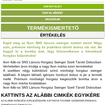
JOBB ÁRAT TALÁLT?
TEGYE FEL KÉRDÉSÉT
VISSZAHÍVJUK
TERMÉKISMERTETŐ
ÉRTÉKELÉS
Kapd meg az Ikon SNS láncos swinger szettet most! Négy
szín, prémium minőség és praktikus tároló doboz vár rád. Ne
hagyd ki a bomba árat, légy felszerelkezve a következő
horgász kalandodra!
Ikon 4db-os SNS Láncos Horgász Swinger Szett Tároló Dobozban
Verhetetlen áron kínálja a nagy Ikon márka ezen termékeket.
A szettben négy különböző színű minőségi horgász swinger
található. A képen látható igényes hordozó doboz is jár a termék
mellé. Prémium minőségű horgász kiegészítők bomba áron a
nagy Ikon márka kínálatában.
Ikon 4db-os SNS Láncos Horgász Swinger Szett Tároló Dobozban
KATTINTS AZ ALÁBBI CIMKÉK EGYIKÉRE
AZ ALÁBBI KERESÉSI KIFEJEZÉSEKRE KATTINTVA TOVÁBBI SZÁMODRA ÉRDEKES
TERMÉKEKET ÉRHETSZ EL: