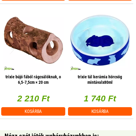
trixie bújó fából rágcsálóknak, o
trixie tál kerámia hörcsög
6,5-7,5cm × 20 cm
mintávalx80ml
2 210 Ft
1 740 Ft
KOSÁRBA
KOSÁRBA