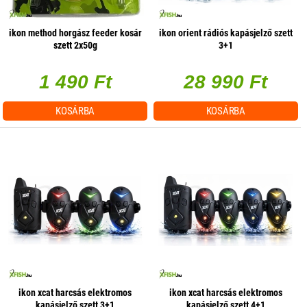
ikon method horgász feeder kosár
ikon orient rádiós kapásjelző szett
szett 2x50g
3+1
1 490 Ft
28 990 Ft
KOSÁRBA
KOSÁRBA
ikon xcat harcsás elektromos
ikon xcat harcsás elektromos
kapásjelző szett 3+1
kapásjelző szett 4+1