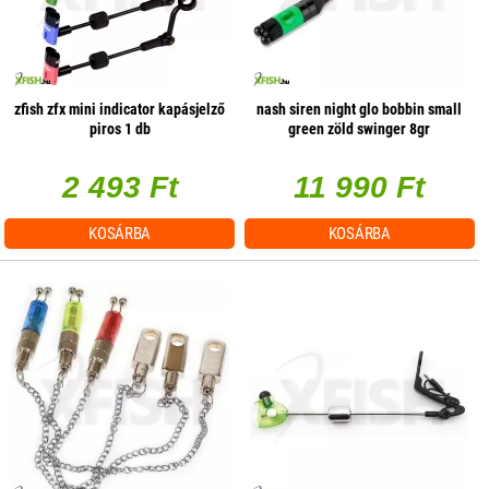
zfish zfx mini indicator kapásjelző
nash siren night glo bobbin small
piros 1 db
green zöld swinger 8gr
1db/csomag
2 493 Ft
11 990 Ft
KOSÁRBA
KOSÁRBA