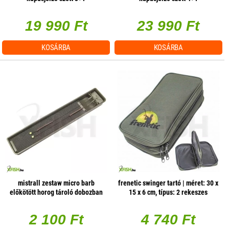
19 990 Ft
23 990 Ft
KOSÁRBA
KOSÁRBA
mistrall zestaw micro barb
frenetic swinger tartó | méret: 30 x
előkötött horog tároló dobozban
15 x 6 cm, típus: 2 rekeszes
6-os 2db/csomag
2 100 Ft
4 740 Ft