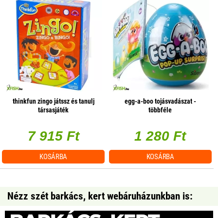
thinkfun zingo játssz és tanulj
egg-a-boo tojásvadászat -
társasjáték
többféle
7 915 Ft
1 280 Ft
KOSÁRBA
KOSÁRBA
Nézz szét barkács, kert webáruházunkban is: