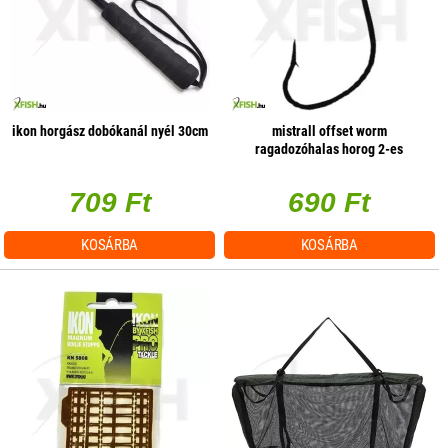
ikon horgász dobókanál nyél 30cm
mistrall offset worm
ragadozóhalas horog 2-es
10db/csomag
709 Ft
690 Ft
KOSÁRBA
KOSÁRBA