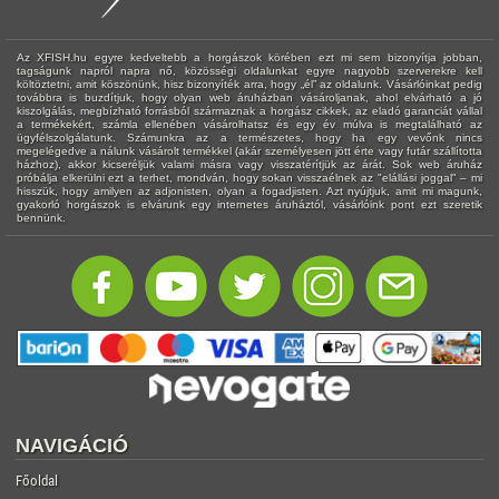
Az XFISH.hu egyre kedveltebb a horgászok körében ezt mi sem bizonyítja jobban,
tagságunk napról napra nő, közösségi oldalunkat egyre nagyobb szerverekre kell
költöztetni, amit köszönünk, hisz bizonyíték arra, hogy „él” az oldalunk. Vásárlóinkat pedig
továbbra is buzdítjuk, hogy olyan web áruházban vásároljanak, ahol elvárható a jó
kiszolgálás, megbízható forrásból származnak a horgász cikkek, az eladó garanciát vállal
a termékekért, számla ellenében vásárolhatsz és egy év múlva is megtalálható az
ügyfélszolgálatunk. Számunkra az a természetes, hogy ha egy vevőnk nincs
megelégedve a nálunk vásárolt termékkel (akár személyesen jött érte vagy futár szállította
házhoz), akkor kicseréljük valami másra vagy visszatérítjük az árát. Sok web áruház
próbálja elkerülni ezt a terhet, mondván, hogy sokan visszaélnek az "elállási joggal" – mi
hisszük, hogy amilyen az adjonisten, olyan a fogadjisten. Azt nyújtjuk, amit mi magunk,
gyakorló horgászok is elvárunk egy internetes áruháztól, vásárlóink pont ezt szeretik
bennünk.
NAVIGÁCIÓ
Főoldal