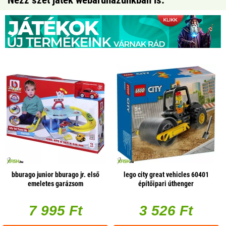
Nézz szét játék webáruházunkban is:
bburago junior bburago jr. első
lego city great vehicles 60401
emeletes garázsom
építőipari úthenger
7 995 Ft
3 526 Ft