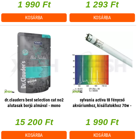
1 990 Ft
1 293 Ft
KOSÁRBA
KOSÁRBA
dr.clauders best selection cat no2
sylvania activa t8 fénycső
alutasak borjú almával - mono
akváriumhoz, kisállatokhoz 70w -
protein 85g 1 db/csomag
1800mm
15 200 Ft
1 990 Ft
KOSÁRBA
KOSÁRBA