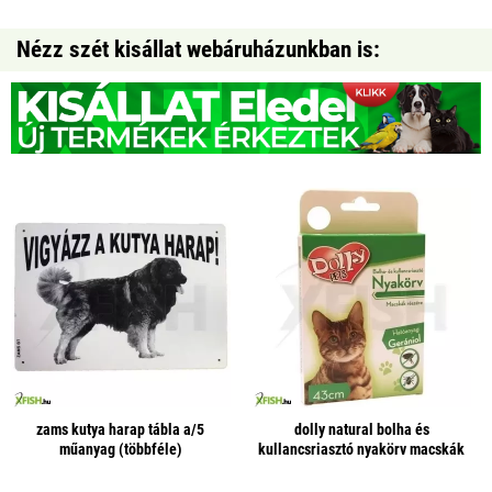
Nézz szét kisállat webáruházunkban is:
zams kutya harap tábla a/5
dolly natural bolha és
műanyag (többféle)
kullancsriasztó nyakörv macskák
részére fehér 43cm