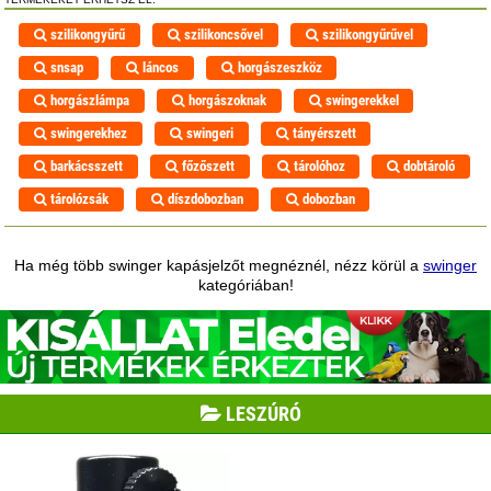
szilikongyűrű
szilikoncsővel
szilikongyűrűvel
snsap
láncos
horgászeszköz
horgászlámpa
horgászoknak
swingerekkel
swingerekhez
swingeri
tányérszett
barkácsszett
főzőszett
tárolóhoz
dobtároló
tárolózsák
díszdobozban
dobozban
Ha még több swinger kapásjelzőt megnéznél, nézz körül a
swinger
kategóriában!
LESZÚRÓ