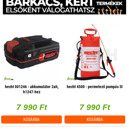
hecht 001246 - akkumulátor 2ah,
hecht 4500 - permetező pumpás 5l
h1247-hez
7 990 Ft
7 990 Ft
KOSÁRBA
KOSÁRBA