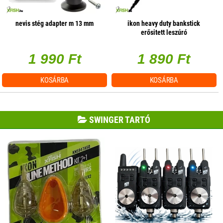
nevis stég adapter m 13 mm
ikon heavy duty bankstick
erősitett leszúró
1 990 Ft
1 890 Ft
KOSÁRBA
KOSÁRBA
SWINGER TARTÓ