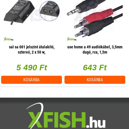
sal sa 001 jelszint átalakító,
use home a 49 audiókábel, 3,5mm
sztereó, 2 x 50 w,
dugó, rca, 1,5m
hangerőszabályzás csatornánként
5 490 Ft
643 Ft
KOSÁRBA
KOSÁRBA