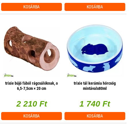
KOSÁRBA
KOSÁRBA
trixie bújó fából rágcsálóknak, o
trixie tál kerámia hörcsög
6,5-7,5cm × 20 cm
mintávalx80ml
2 210 Ft
1 740 Ft
KOSÁRBA
KOSÁRBA