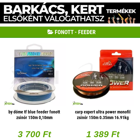
FONOTT - FEEDER
by döme tf blue feeder fonott
carp expert ultra power monofil
zsinór 150m 0,10mm
zsinór 150m 0.35mm 16.91kg
3 700 Ft
1 389 Ft