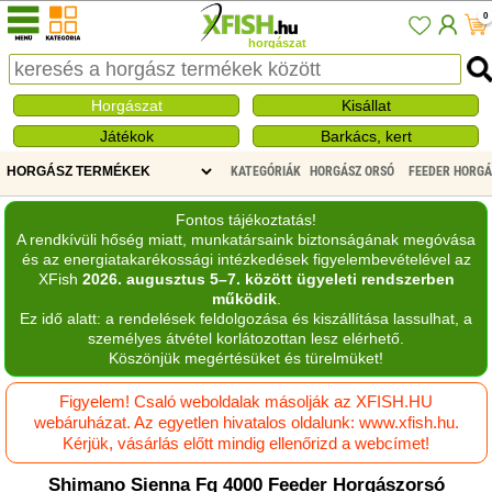
0
horgászat
Horgászat
Kisállat
Játékok
Barkács, kert
KATEGÓRIÁK
HORGÁSZ ORSÓ
FEEDER HORG
Fontos tájékoztatás!
A rendkívüli hőség miatt, munkatársaink biztonságának megóvása
és az energiatakarékossági intézkedések figyelembevételével az
XFish
2026. augusztus 5–7. között ügyeleti rendszerben
működik
.
Ez idő alatt: a rendelések feldolgozása és kiszállítása lassulhat, a
személyes átvétel korlátozottan lesz elérhető.
Köszönjük megértésüket és türelmüket!
Figyelem! Csaló weboldalak másolják az XFISH.HU
webáruházat. Az egyetlen hivatalos oldalunk: www.xfish.hu.
Kérjük, vásárlás előtt mindig ellenőrizd a webcímet!
Shimano Sienna Fg 4000 Feeder Horgászorsó