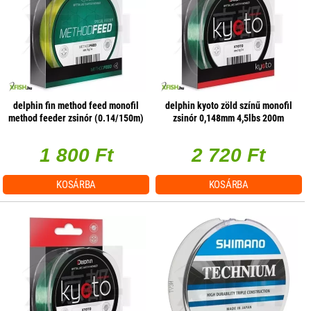
delphin fin method feed monofil
delphin kyoto zöld színű monofil
method feeder zsinór (0.14/150m)
zsinór 0,148mm 4,5lbs 200m
- fluo sárga
(470551)
1 800 Ft
2 720 Ft
KOSÁRBA
KOSÁRBA