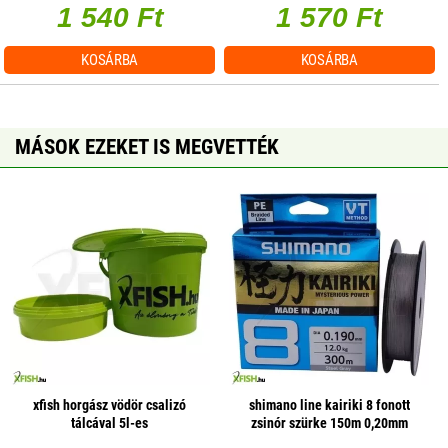
1 540 Ft
1 570 Ft
KOSÁRBA
KOSÁRBA
MÁSOK EZEKET IS MEGVETTÉK
xfish horgász vödör csalizó
shimano line kairiki 8 fonott
tálcával 5l-es
zsinór szürke 150m 0,20mm
17,1kg