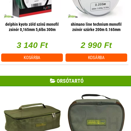
delphin kyoto zöld színű monofil
shimano line technium monofil
zsinór 0,165mm 5,6lbs 300m
zsinór szürke 200m 0.165mm
2.6kg
3 140 Ft
2 990 Ft
KOSÁRBA
KOSÁRBA
ORSÓTARTÓ