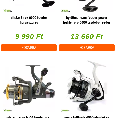
silstar t-rex 6000 feeder
by döme team feeder power
horgászorsó
fighter pro 5000 távdobó feeder
orsó
9 990 Ft
13 660 Ft
KOSÁRBA
KOSÁRBA
silstar tierra fs 60 feeder orsó
nevis fullback 4000 elsőfékes