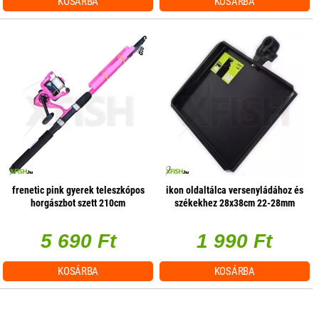
KOSÁRBA
KOSÁRBA
frenetic pink gyerek teleszkópos
ikon oldaltálca versenyládához és
horgászbot szett 210cm
székekhez 28x38cm 22-28mm
lábhoz
5 690 Ft
1 990 Ft
KOSÁRBA
KOSÁRBA