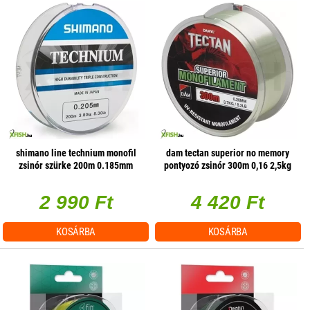
shimano line technium monofil
dam tectan superior no memory
zsinór szürke 200m 0.185mm
pontyozó zsinór 300m 0,16 2,5kg
3,2kg
2 990 Ft
4 420 Ft
KOSÁRBA
KOSÁRBA