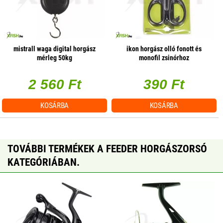
mistrall waga digital horgász
ikon horgász olló fonott és
mérleg 50kg
monofil zsinórhoz
2 560 Ft
390 Ft
KOSÁRBA
KOSÁRBA
TOVÁBBI TERMÉKEK A FEEDER HORGÁSZORSÓ
KATEGÓRIÁBAN.