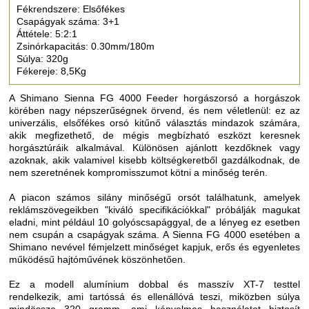
Fékrendszere: Elsőfékes
Csapágyak száma: 3+1
Áttétele: 5:2:1
Zsinórkapacitás: 0.30mm/180m
Súlya: 320g
Fékereje: 8,5Kg
A Shimano Sienna FG 4000 Feeder horgászorsó a horgászok
körében nagy népszerűségnek örvend, és nem véletlenül: ez az
univerzális, elsőfékes orsó kitűnő választás mindazok számára,
akik megfizethető, de mégis megbízható eszközt keresnek
horgásztúráik alkalmával. Különösen ajánlott kezdőknek vagy
azoknak, akik valamivel kisebb költségkeretből gazdálkodnak, de
nem szeretnének kompromisszumot kötni a minőség terén.
A piacon számos silány minőségű orsót találhatunk, amelyek
reklámszövegeikben "kiváló specifikációkkal" próbálják magukat
eladni, mint például 10 golyóscsapággyal, de a lényeg ez esetben
nem csupán a csapágyak száma. A Sienna FG 4000 esetében a
Shimano nevével fémjelzett minőséget kapjuk, erős és egyenletes
működésű hajtóművének köszönhetően.
Ez a modell alumínium dobbal és masszív XT-7 testtel
rendelkezik, ami tartóssá és ellenállóvá teszi, miközben súlya
mindössze 320 gramm, ami kényelmes használatot biztosít