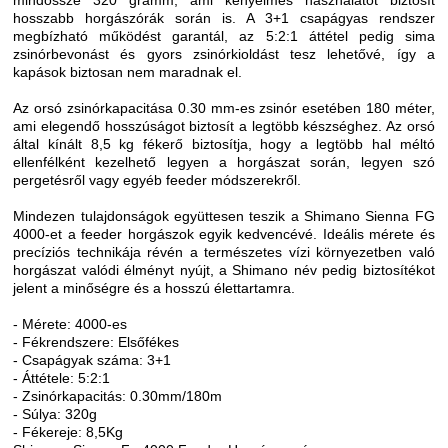
hosszabb horgászórák során is. A 3+1 csapágyas rendszer
megbízható működést garantál, az 5:2:1 áttétel pedig sima
zsinórbevonást és gyors zsinórkioldást tesz lehetővé, így a
kapások biztosan nem maradnak el.
Az orsó zsinórkapacitása 0.30 mm-es zsinór esetében 180 méter,
ami elegendő hosszúságot biztosít a legtöbb készséghez. Az orsó
által kínált 8,5 kg fékerő biztosítja, hogy a legtöbb hal méltó
ellenfélként kezelhető legyen a horgászat során, legyen szó
pergetésről vagy egyéb feeder módszerekről.
Mindezen tulajdonságok együttesen teszik a Shimano Sienna FG
4000-et a feeder horgászok egyik kedvencévé. Ideális mérete és
precíziós technikája révén a természetes vízi környezetben való
horgászat valódi élményt nyújt, a Shimano név pedig biztosítékot
jelent a minőségre és a hosszú élettartamra.
- Mérete: 4000-es
- Fékrendszere: Elsőfékes
- Csapágyak száma: 3+1
- Áttétele: 5:2:1
- Zsinórkapacitás: 0.30mm/180m
- Súlya: 320g
- Fékereje: 8,5Kg