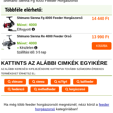
Shimano Sienna Fg 4000 Feeder Horgászorsó
Többféle elérhető:
Shimano Sienna Fg 4000 Feeder Horgászorsó
14 440
Ft
Méret: 4000
Elfogyott
Shimano Sienna Re 4000 Feeder Orsó
13 990
Ft
Méret: 4000
KOSÁRBA
Készleten
Szállítási idő: 3-5 nap
KATTINTS AZ ALÁBBI CIMKÉK EGYIKÉRE
AZ ALÁBBI KERESÉSI KIFEJEZÉSEKRE KATTINTVA TOVÁBBI SZÁMODRA ÉRDEKES
TERMÉKEKET ÉRHETSZ EL:
shimano
sienna
ra7fgrt
baitfeeder
feederező
methodfeeder
horgászorsó
Ha még több feeder horgászorsót megnéznél, nézz körül a
feeder
horgászorsó
kategóriában!