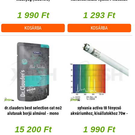
részére fehér 43cm
1 990 Ft
1 293 Ft
KOSÁRBA
KOSÁRBA
dr.clauders best selection cat no2
sylvania activa t8 fénycső
alutasak borjú almával - mono
akváriumhoz, kisállatokhoz 70w -
protein 85g 1 db/csomag
1800mm
15 200 Ft
1 990 Ft