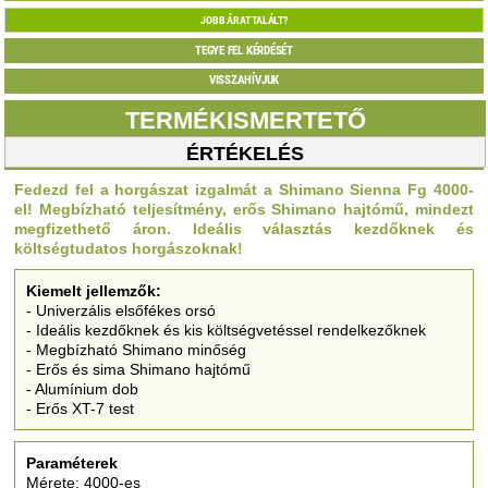
JOBB ÁRAT TALÁLT?
TEGYE FEL KÉRDÉSÉT
VISSZAHÍVJUK
TERMÉKISMERTETŐ
ÉRTÉKELÉS
Fedezd fel a horgászat izgalmát a Shimano Sienna Fg 4000-
el! Megbízható teljesítmény, erős Shimano hajtómű, mindezt
megfizethető áron. Ideális választás kezdőknek és
költségtudatos horgászoknak!
Kiemelt jellemzők:
- Univerzális elsőfékes orsó
- Ideális kezdőknek és kis költségvetéssel rendelkezőknek
- Megbízható Shimano minőség
- Erős és sima Shimano hajtómű
- Alumínium dob
- Erős XT-7 test
Paraméterek
Mérete: 4000-es