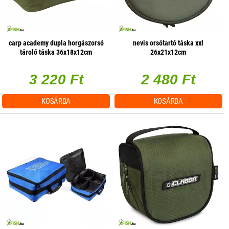
carp academy dupla horgászorsó
nevis orsótartó táska xxl
tároló táska 36x18x12cm
26x21x12cm
3 220 Ft
2 480 Ft
KOSÁRBA
KOSÁRBA