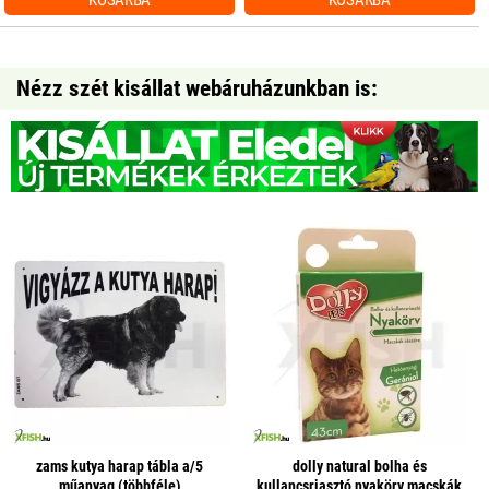
KOSÁRBA
KOSÁRBA
Nézz szét kisállat webáruházunkban is:
zams kutya harap tábla a/5
dolly natural bolha és
műanyag (többféle)
kullancsriasztó nyakörv macskák