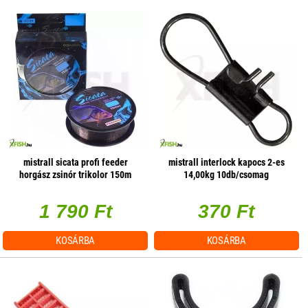
mistrall sicata profi feeder
mistrall interlock kapocs 2-es
horgász zsinór trikolor 150m
14,00kg 10db/csomag
0,25mm 12,8kg
1 790 Ft
370 Ft
KOSÁRBA
KOSÁRBA