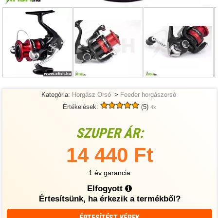
Kategória:
Horgász Orsó
>
Feeder horgászorsó
Értékelések:
(5)
4x
SZUPER ÁR:
14 440 Ft
1 év garancia
Elfogyott
Értesítsünk, ha érkezik a termékből?
ÉRTESÍTÉST KÉREK