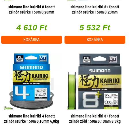
shimano line kairiki 8 fonott
shimano line kairiki 8+ fonott
zsinór szürke 150m 0,20mm
zsinór szürke 150m 0.23mm
17,1kg
22.5kg
4 610 Ft
5 532 Ft
KOSÁRBA
KOSÁRBA
shimano line kairiki 4 fonott
shimano line kairiki 8+ fonott
zsinór szürke 150m 0,10mm 6,8kg
zsinór zöld 150m 0.13mm 8.3kg