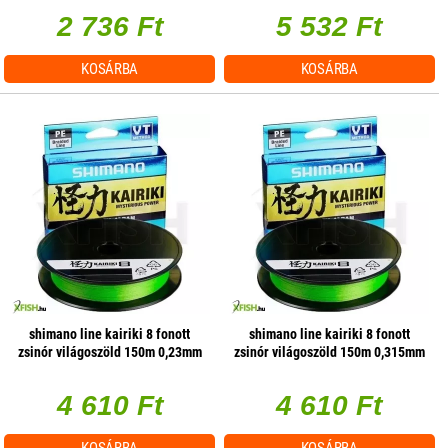
2 736 Ft
5 532 Ft
KOSÁRBA
KOSÁRBA
shimano line kairiki 8 fonott
shimano line kairiki 8 fonott
zsinór világoszöld 150m 0,23mm
zsinór világoszöld 150m 0,315mm
22,5kg
33,5kg
4 610 Ft
4 610 Ft