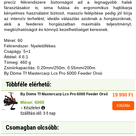
precíz fékrendszere biztonságot ad a legnagyobb halak
fárasztásakor is; sima futása és ergonomikus hajtókarja
kényelmes használatot biztosít, masszív felépítése pedig jól bírja
az intenzív terhelést; ideális választás azoknak a horgászoknak,
akik a feederes horgászatban maximális teljesítményt,
megbízhatóságot és könnyű kezelhetőséget keresnek.
Méret: 60
Fékrendszer: Nyeletőfékes
Csapágy: 5+1
Áttétel: 4.6:1
Tömeg: 460 g
Zsinórkapacítás: 0.20mm/250m, 0.55mm/200m
By Döme Tf Mastercarp Lcs Pro 6000 Feeder Orsó
Többféle elérhető:
By Döme Tf Mastercarp Lcs Pro 6000 Feeder Orsó
19 990
Ft
Méret: 6000
KOSÁRBA
Készleten
Szállítási idő: 3-5 nap
Csomagban olcsóbb: