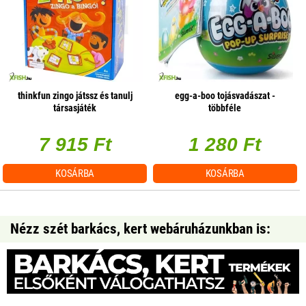
thinkfun zingo játssz és tanulj
egg-a-boo tojásvadászat -
társasjáték
többféle
7 915 Ft
1 280 Ft
KOSÁRBA
KOSÁRBA
Nézz szét barkács, kert webáruházunkban is: