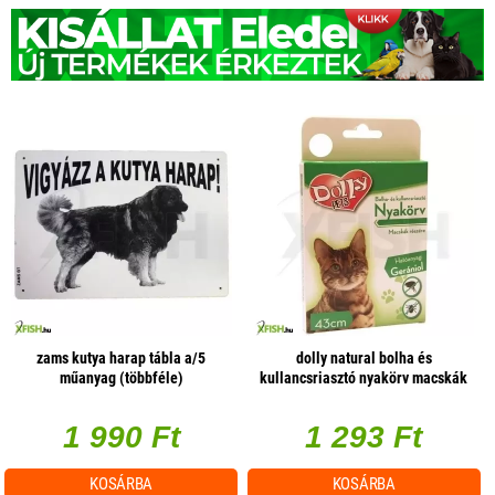
zams kutya harap tábla a/5
dolly natural bolha és
műanyag (többféle)
kullancsriasztó nyakörv macskák
részére fehér 43cm
1 990 Ft
1 293 Ft
KOSÁRBA
KOSÁRBA