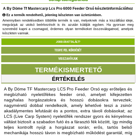
A By Döme Tf Mastercarp Lcs Pro 6000 Feeder Orsó készletinformációihoz
Ez a termék rendelhetõ, jelenleg készleten van üzletünkben.
Amennyiben rendelésedben többféle termék is van, melyeknek más a kiszállítási ideje,
megvárjuk az utolsó beérkezését is és azután küldjük egyben. Ha gyorsan meg
szeretnéd kapni a csomagod, érdemes olyan termékeket összeválogatnod, amelyek
készleten vannak.
JOBB ÁRAT TALÁLT?
TEGYE FEL KÉRDÉSÉT
VISSZAHÍVJUK
TERMÉKISMERTETŐ
ÉRTÉKELÉS
A By Döme TF Mastercarp LCS Pro Feeder Orsó egy erőteljes és
megbízható nyeletőfékes feeder orsó, amelyet kifejezetten
nagyhalas horgászatokra és hosszú dobásokra terveztek;
nagyméretű dobbal rendelkezik, amely lehetővé teszi a zsinór
akadálymentes lefutását és a pontos, extra távoli dobásokat; az
LCS (Live Carp System) nyeletőfék rendszer gyors és kényelmes
váltást biztosít a szabadon futó és a fárasztó fék között, így mindig
teljes kontrollt nyújt a horgászat során; erős, tartós belső
mechanikája hosszú távon is megbízható működést garantál, míg