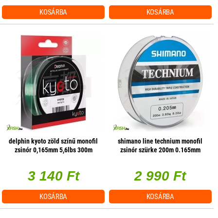
KOSÁRBA
KOSÁRBA
delphin kyoto zöld színű monofil
shimano line technium monofil
zsinór 0,165mm 5,6lbs 300m
zsinór szürke 200m 0.165mm
2.6kg
3 140 Ft
2 990 Ft
KOSÁRBA
KOSÁRBA