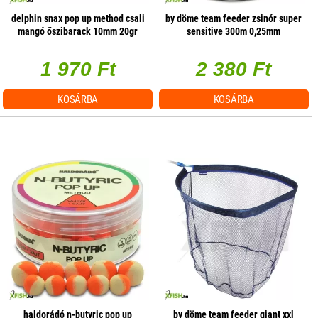
delphin snax pop up method csali
by döme team feeder zsinór super
mangó őszibarack 10mm 20gr
sensitive 300m 0,25mm
1 970 Ft
2 380 Ft
KOSÁRBA
KOSÁRBA
haldorádó n-butyric pop up
by döme team feeder giant xxl