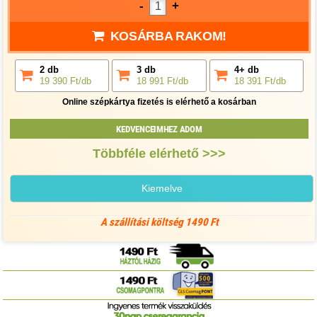
-
+
KOSÁRBA RAKOM!
2 db
3 db
4+ db
19 390 Ft/db
18 991 Ft/db
18 391 Ft/db
Online szépkártya fizetés is elérhető a kosárban
KEDVENCEIMHEZ ADOM
Többféle elérhető >>>
Kiemelve
A szállítási költség 1490 Ft