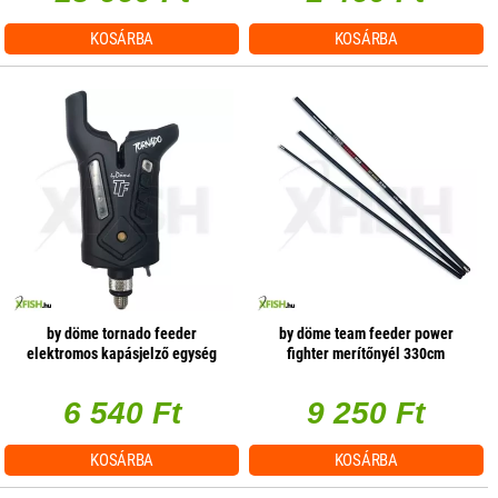
KOSÁRBA
KOSÁRBA
by döme tornado feeder
by döme team feeder power
elektromos kapásjelző egység
fighter merítőnyél 330cm
1db/csomag
6 540 Ft
9 250 Ft
KOSÁRBA
KOSÁRBA