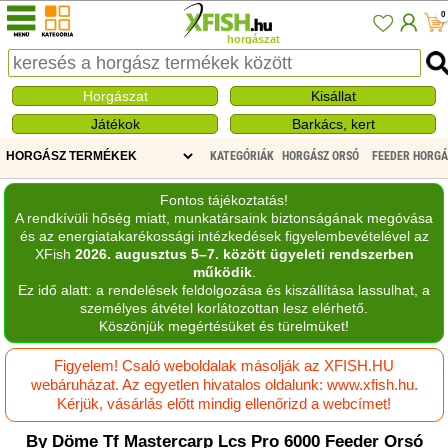
0
horgászat
Horgászat
Kisállat
Játékok
Barkács, kert
KATEGÓRIÁK
HORGÁSZ ORSÓ
FEEDER HORG
Fontos tájékoztatás!
A rendkívüli hőség miatt, munkatársaink biztonságának megóvása
és az energiatakarékossági intézkedések figyelembevételével az
XFish
2026. augusztus 5–7. között ügyeleti rendszerben
működik
.
Ez idő alatt: a rendelések feldolgozása és kiszállítása lassulhat, a
személyes átvétel korlátozottan lesz elérhető.
Köszönjük megértésüket és türelmüket!
Figyelem! Csaló weboldalak másolják az XFISH.HU
webáruházat. Az egyetlen hivatalos oldalunk: www.xfish.hu.
Kérjük, vásárlás előtt mindig ellenőrizd a webcímet!
By Döme Tf Mastercarp Lcs Pro 6000 Feeder Orsó