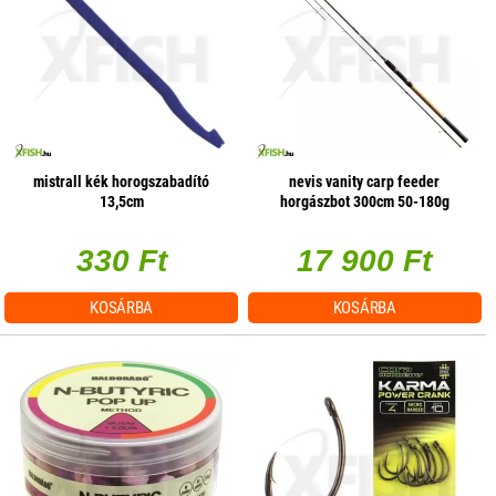
mistrall kék horogszabadító
nevis vanity carp feeder
13,5cm
horgászbot 300cm 50-180g
2+2részes
330 Ft
17 900 Ft
KOSÁRBA
KOSÁRBA