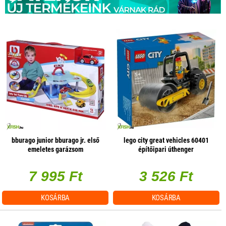
bburago junior bburago jr. első
lego city great vehicles 60401
emeletes garázsom
építőipari úthenger
7 995 Ft
3 526 Ft
KOSÁRBA
KOSÁRBA