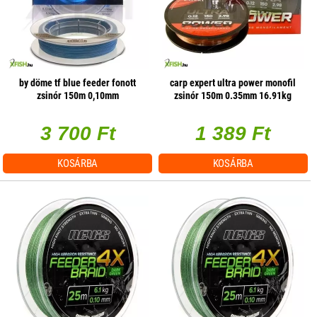
by döme tf blue feeder fonott
carp expert ultra power monofil
zsinór 150m 0,10mm
zsinór 150m 0.35mm 16.91kg
3 700 Ft
1 389 Ft
KOSÁRBA
KOSÁRBA