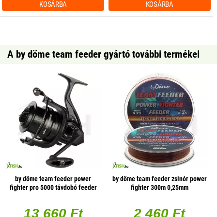
KOSÁRBA
KOSÁRBA
A by döme team feeder gyártó további termékei
by döme team feeder power
by döme team feeder zsinór power
fighter pro 5000 távdobó feeder
fighter 300m 0,25mm
orsó
13 660 Ft
2 460 Ft