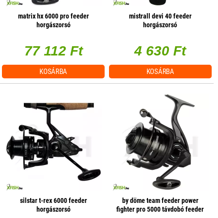
matrix hx 6000 pro feeder
mistrall devi 40 feeder
horgászorsó
horgászorsó
77 112 Ft
4 630 Ft
KOSÁRBA
KOSÁRBA
silstar t-rex 6000 feeder
by döme team feeder power
horgászorsó
fighter pro 5000 távdobó feeder
orsó