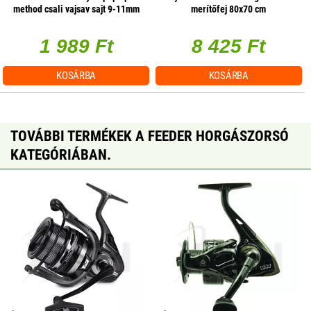
method csali vajsav sajt 9-11mm
merítőfej 80x70 cm
30gr
1 989 Ft
8 425 Ft
KOSÁRBA
KOSÁRBA
TOVÁBBI TERMÉKEK A FEEDER HORGÁSZORSÓ
KATEGÓRIÁBAN.