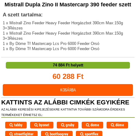
Mistrall Dupla Zino II Mastercarp 390 feeder szett
A szett tartalma:
1 x Mistrall Zino Feeder Heavy Feeder Horgászbot 390cm Max:150g
3+3Részes
1 x Mistrall Zino Feeder Heavy Feeder Horgászbot 390cm Max:150g
3+3Részes
1 x By Döme Tf Mastercarp Lcs Pro 6000 Feeder Orsó
1 x By Döme Tf Mastercarp Lcs Pro 6000 Feeder Orsó
74 884
Ft helyett
60 288
Ft
KOSÁRBA
KATTINTS AZ ALÁBBI CIMKÉK EGYIKÉRE
AZ ALÁBBI KERESÉSI KIFEJEZÉSEKRE KATTINTVA TOVÁBBI SZÁMODRA ÉRDEKES
TERMÉKEKET ÉRHETSZ EL:
tabby
byonet
gruby
dome
döme
streetfighter
bootfoogrey
sportflex