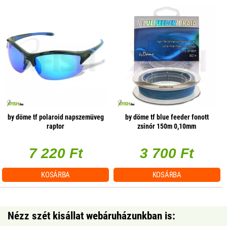
by döme tf polaroid napszemüveg
by döme tf blue feeder fonott
raptor
zsinór 150m 0,10mm
7 220 Ft
3 700 Ft
KOSÁRBA
KOSÁRBA
Nézz szét kisállat webáruházunkban is: