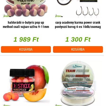
haldorádó n-butyric pop up
carp academy karma power crank
method csali vajsav szilva 9-11mm
pontyozó horog 4-es 10db/csomag
30gr
1 989 Ft
1 300 Ft
KOSÁRBA
KOSÁRBA