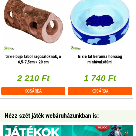
trixie bújó fából rágcsálóknak, o
trixie tál kerámia hörcsög
6,5-7,5cm × 20 cm
mintávalx80ml
2 210 Ft
1 740 Ft
KOSÁRBA
KOSÁRBA
Nézz szét játék webáruházunkban is: