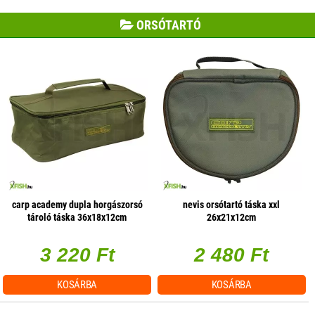
ORSÓTARTÓ
carp academy dupla horgászorsó
nevis orsótartó táska xxl
tároló táska 36x18x12cm
26x21x12cm
3 220 Ft
2 480 Ft
KOSÁRBA
KOSÁRBA