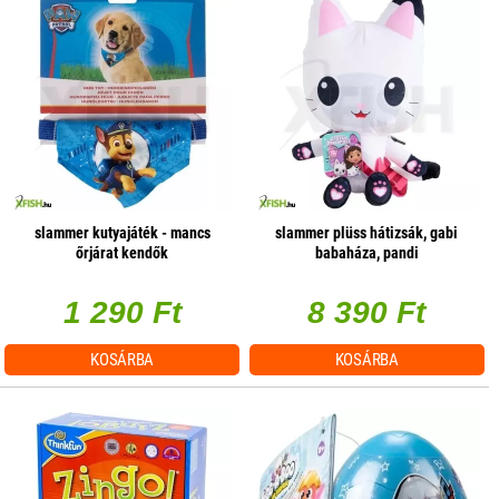
slammer kutyajáték - mancs
slammer plüss hátizsák, gabi
őrjárat kendők
babaháza, pandi
1 290 Ft
8 390 Ft
KOSÁRBA
KOSÁRBA