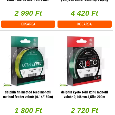
3,2kg
2 990 Ft
4 420 Ft
KOSÁRBA
KOSÁRBA
delphin fin method feed monofil
delphin kyoto zöld színű monofil
method feeder zsinór (0.14/150m)
zsinór 0,148mm 4,5lbs 200m
- fluo sárga
(470551)
1 800 Ft
2 720 Ft