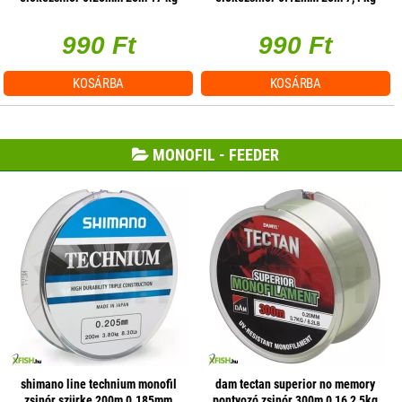
990 Ft
990 Ft
KOSÁRBA
KOSÁRBA
MONOFIL - FEEDER
shimano line technium monofil
dam tectan superior no memory
zsinór szürke 200m 0.185mm
pontyozó zsinór 300m 0,16 2,5kg