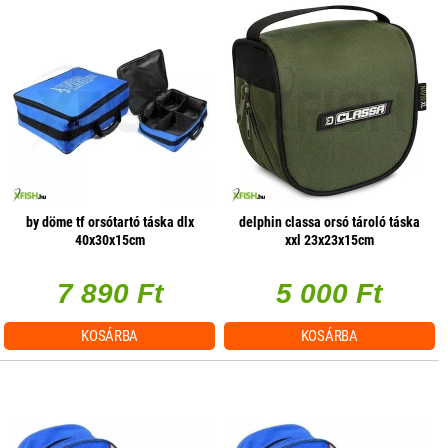
by döme tf orsótartó táska dlx
delphin classa orsó tároló táska
40x30x15cm
xxl 23x23x15cm
7 890 Ft
5 000 Ft
KOSÁRBA
KOSÁRBA