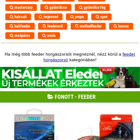
mastercarp
gyümölcse
gyümölcs1kg
halcsali
improved
propo
spro
baitfeeder
feederező
methodfeeder
borsos
orsópáros
orsós
Ha még több feeder horgászorsót megnéznél, nézz körül a
feeder
horgászorsó
kategóriában!
FONOTT - FEEDER