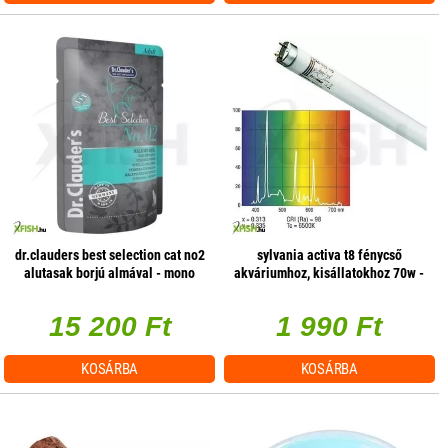
dr.clauders best selection cat no2
sylvania activa t8 fénycső
alutasak borjú almával - mono
akváriumhoz, kisállatokhoz 70w -
protein 85g 1 db/csomag
1800mm
15 200 Ft
1 990 Ft
KOSÁRBA
KOSÁRBA