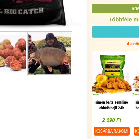
KED
Többféle m
A szál
simon baits semiline
si
oldódó bojli 24h
bo
mango magia mangó
fűs
- keleti fűszer 20 mm
2 690 Ft
800 g
KOSÁRBA
RAKOM!
K