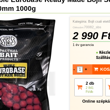
20mm 1000g
Kategória:
Bojli csali ete
70082_sbs
Cikkszám:
2 990 F
1 év garancia
Készle
Szállítá
KOS
-
+
2 db
2 841
Ft/db
Online szépkár