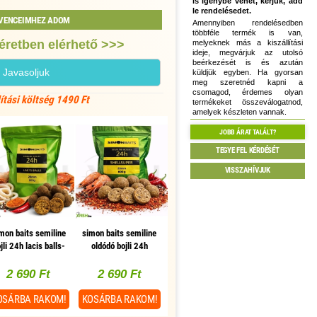
is igénybe vehet, kérjük, add
le rendelésedet.
VENCEIMHEZ ADOM
Amennyiben rendelésedben
többféle termék is van,
éretben elérhető >>>
melyeknek más a kiszállítási
ideje, megvárjuk az utolsó
beérkezését is és azután
Javasoljuk
küldjük egyben. Ha gyorsan
meg szeretnéd kapni a
csomagod, érdemes olyan
lítási költség 1490 Ft
termékeket összeválogatnod,
amelyek készleten vannak.
JOBB ÁRAT TALÁLT?
TEGYE FEL KÉRDÉSÉT
VISSZAHÍVJUK
mon baits semiline
simon baits semiline
jli 24h lacis balls-
oldódó bojli 24h
zeres tintahal - rák
shellsuper fűszeres
20 mm 800 g
rák 20 mm 800 g
2 690 Ft
2 690 Ft
OSÁRBA
RAKOM!
KOSÁRBA
RAKOM!