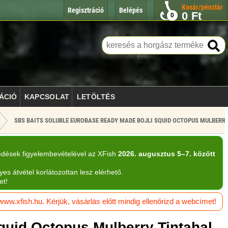
Kosár/pénztár
Regisztráció
Belépés
0
Ft
0
ÁCIÓ
KAPCSOLAT
LETÖLTÉS
SBS BAITS SOLUBLE EUROBASE READY MADE BOJLI SQUID OCTOPUS MULBERR
edések figyelembevételével az XFish
2026. augusztus 5–7. között
yes átvétel korlátozottan lesz elérhető.
et!
w.xfish.hu. Kérjük, vásárlás előtt mindig ellenőrizd a webcímet!
quid Octopus Mulberry Tintahal