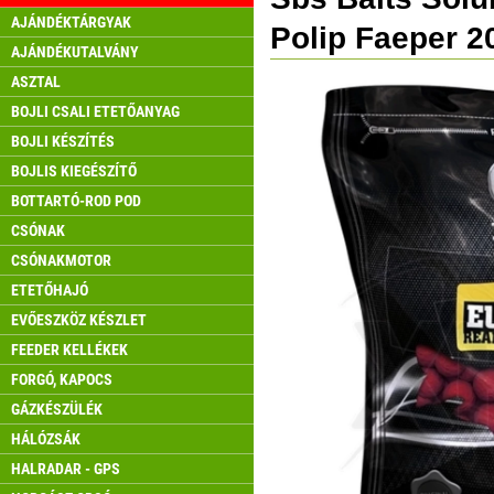
AJÁNDÉKTÁRGYAK
Polip Faeper 
AJÁNDÉKUTALVÁNY
ASZTAL
BOJLI CSALI ETETŐANYAG
BOJLI KÉSZÍTÉS
BOJLIS KIEGÉSZÍTŐ
BOTTARTÓ-ROD POD
CSÓNAK
CSÓNAKMOTOR
ETETŐHAJÓ
EVŐESZKÖZ KÉSZLET
FEEDER KELLÉKEK
FORGÓ, KAPOCS
GÁZKÉSZÜLÉK
HÁLÓZSÁK
HALRADAR - GPS