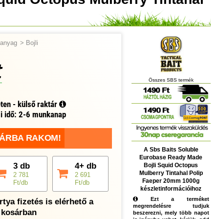
tőanyag
>
Bojli
t
Összes SBS termék
ten - külső raktár
si idő: 2-6 munkanap
ÁRBA RAKOM!
A Sbs Baits Soluble
Eurobase Ready Made
3 db
4+ db
Bojli Squid Octopus
Mulberry Tintahal Polip
2 781
2 691
Faeper 20mm 1000g
Ft/db
Ft/db
készletinformációihoz
Ezt a terméket
tya fizetés is elérhető a
megrendelésre tudjuk
kosárban
beszerezni, mely több napot