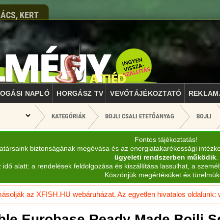
ÁCS, KERT
OGÁSI NAPLÓ
HORGÁSZ TV
VEVŐTÁJÉKOZTATÓ
REKLAM
KATEGÓRIÁK
BOJLI CSALI ETETŐANYAG
BOJLI
Fontos tájékoztatás!
katársaink biztonságának megóvása és az energiatakarékossági intézk
ügyeleti rendszerben működik
.
 idő alatt: a rendelések feldolgozása és kiszállítása lassulhat, a személ
Köszönjük megértésüket és türelmük
solják az XFISH.HU webáruházat. Az egyetlen hivatalos oldalunk: ww
ble Eurobase Ready Made Bojli S