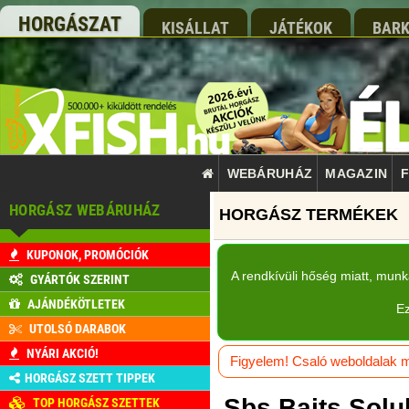
HORGÁSZAT
KISÁLLAT
JÁTÉKOK
BARK
WEBÁRUHÁZ
MAGAZIN
F
HORGÁSZ WEBÁRUHÁZ
KUPONOK, PROMÓCIÓK
A rendkívüli hőség miatt, mun
GYÁRTÓK SZERINT
AJÁNDÉKÖTLETEK
Ez
UTOLSÓ DARABOK
NYÁRI AKCIÓ!
Figyelem! Csaló weboldalak má
HORGÁSZ SZETT TIPPEK
Sbs Baits Solu
TOP HORGÁSZ SZETTEK