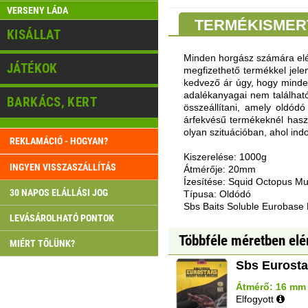
VERSENY LÁDA
TERMÉKISMER
KISÁLLAT
Minden horgász számára elér
JÁTÉKOK
megfizethető termékkel jele
kedvező ár úgy, hogy mindez
adalékanyagai nem találhat
BARKÁCS, KERT
összeállítani, amely oldó
árfekvésű termékeknél haszn
olyan szituációban, ahol ind
REKLAMÁCIÓ - HOGYAN?
Kiszerelése: 1000g
INGYEN VISSZASZÁLLÍTÁS
Átmérője: 20mm
Ízesítése: Squid Octopus Mu
30 NAPOS ELÁLLÁSI JOG
Típusa: Oldódó
Sbs Baits Soluble Eurobase
LEVÁSÁROLHATÓ PONTOK
Többféle méretben elé
MIÉRT TŐLÜNK?
Sbs Eurosta
Átmérő: 16 mm |
Elfogyott