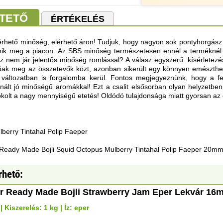
TETŐ
ÉRTÉKELÉS
hető minőség, elérhető áron! Tudjuk, hogy nagyon sok pontyhorgász 
nik meg a piacon. Az SBS minőség természetesen ennél a terméknél i
 nem jár jelentős minőség romlással? A válasz egyszerű: kísérletezés
óak meg az összetevők közt, azonban sikerült egy könnyen emészthet
dó változatban is forgalomba kerül. Fontos megjegyeznünk, hogy a
ált jó minőségű aromákkal! Ezt a csalit elsősorban olyan helyzetben a
okolt a nagy mennyiségű etetés! Oldódó tulajdonsága miatt gyorsan az 
lberry Tintahal Polip Faeper
 Ready Made Bojli Squid Octopus Mulberry Tintahal Polip Faeper 20m
rhető:
r Ready Made Bojli Strawberry Jam Eper Lekvár 16
 Kiszerelés: 1 kg | Íz: eper