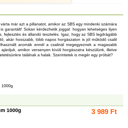
várta már azt a pillanatot, amikor az SBS egy mindenki számára
s garantált! Sokan kérdezhetik joggal: hogyan lehetséges ilyen
, fejlesztés és állandó tesztelés. Igaz, hogy az SBS legdrágább
ő, akár hosszabb, több napos horgászaton is jól működő csalit
 felhasznált aromák ennél a csalinál megegyeznek a magasabb
jánljuk, amikor versenyen kívüli horgászatra készülünk, illetve
etetésünkre találnak a halak. Szerintetek is megér egy próbát?
m 1000g
mm 1000g
3 989
Ft