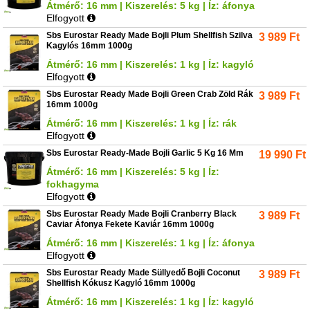
Átmérő: 16 mm | Kiszerelés: 5 kg | Íz: áfonya
Elfogyott
Sbs Eurostar Ready Made Bojli Plum Shellfish Szilva
3 989
Ft
Kagylós 16mm 1000g
Átmérő: 16 mm | Kiszerelés: 1 kg | Íz: kagyló
Elfogyott
Sbs Eurostar Ready Made Bojli Green Crab Zöld Rák
3 989
Ft
16mm 1000g
Átmérő: 16 mm | Kiszerelés: 1 kg | Íz: rák
Elfogyott
Sbs Eurostar Ready-Made Bojli Garlic 5 Kg 16 Mm
19 990
Ft
Átmérő: 16 mm | Kiszerelés: 5 kg | Íz:
fokhagyma
Elfogyott
Sbs Eurostar Ready Made Bojli Cranberry Black
3 989
Ft
Caviar Áfonya Fekete Kaviár 16mm 1000g
Átmérő: 16 mm | Kiszerelés: 1 kg | Íz: áfonya
Elfogyott
Sbs Eurostar Ready Made Süllyedő Bojli Coconut
3 989
Ft
Shellfish Kókusz Kagyló 16mm 1000g
Átmérő: 16 mm | Kiszerelés: 1 kg | Íz: kagyló