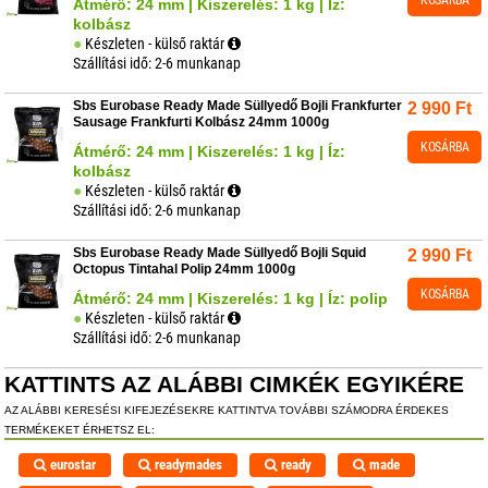
Átmérő: 24 mm | Kiszerelés: 1 kg | Íz:
kolbász
Készleten - külső raktár
Szállítási idő: 2-6 munkanap
Sbs Eurobase Ready Made Süllyedő Bojli Frankfurter
2 990
Ft
Sausage Frankfurti Kolbász 24mm 1000g
KOSÁRBA
Átmérő: 24 mm | Kiszerelés: 1 kg | Íz:
kolbász
Készleten - külső raktár
Szállítási idő: 2-6 munkanap
Sbs Eurobase Ready Made Süllyedő Bojli Squid
2 990
Ft
Octopus Tintahal Polip 24mm 1000g
KOSÁRBA
Átmérő: 24 mm | Kiszerelés: 1 kg | Íz: polip
Készleten - külső raktár
Szállítási idő: 2-6 munkanap
KATTINTS AZ ALÁBBI CIMKÉK EGYIKÉRE
AZ ALÁBBI KERESÉSI KIFEJEZÉSEKRE KATTINTVA TOVÁBBI SZÁMODRA ÉRDEKES
TERMÉKEKET ÉRHETSZ EL:
eurostar
readymades
ready
made