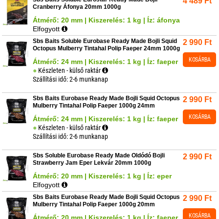
4 489
Ft
Cranberry Áfonya 20mm 1000g
Átmérő: 20 mm | Kiszerelés: 1 kg | Íz: áfonya
Elfogyott
Sbs Baits Soluble Eurobase Ready Made Bojli Squid
2 990
Ft
Octopus Mulberry Tintahal Polip Faeper 24mm 1000g
KOSÁRBA
Átmérő: 24 mm | Kiszerelés: 1 kg | Íz: faeper
Készleten - külső raktár
Szállítási idő: 2-6 munkanap
Sbs Baits Eurobase Ready Made Bojli Squid Octopus
2 990
Ft
Mulberry Tintahal Polip Faeper 1000g 24mm
KOSÁRBA
Átmérő: 24 mm | Kiszerelés: 1 kg | Íz: faeper
Készleten - külső raktár
Szállítási idő: 2-6 munkanap
Sbs Soluble Eurobase Ready Made Oldódó Bojli
2 990
Ft
Strawberry Jam Eper Lekvár 20mm 1000g
Átmérő: 20 mm | Kiszerelés: 1 kg | Íz: eper
Elfogyott
Sbs Baits Eurobase Ready Made Bojli Squid Octopus
2 990
Ft
Mulberry Tintahal Polip Faeper 1000g 20mm
KOSÁRBA
Átmérő: 20 mm | Kiszerelés: 1 kg | Íz: faeper