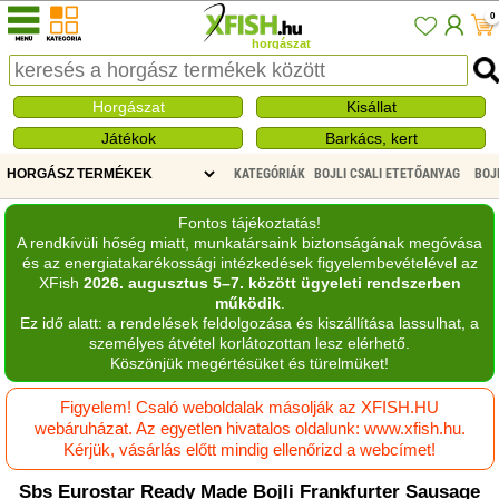
0
horgászat
Horgászat
Kisállat
Játékok
Barkács, kert
KATEGÓRIÁK
BOJLI CSALI ETETŐANYAG
BOJ
Fontos tájékoztatás!
A rendkívüli hőség miatt, munkatársaink biztonságának megóvása
és az energiatakarékossági intézkedések figyelembevételével az
XFish
2026. augusztus 5–7. között ügyeleti rendszerben
működik
.
Ez idő alatt: a rendelések feldolgozása és kiszállítása lassulhat, a
személyes átvétel korlátozottan lesz elérhető.
Köszönjük megértésüket és türelmüket!
Figyelem! Csaló weboldalak másolják az XFISH.HU
webáruházat. Az egyetlen hivatalos oldalunk: www.xfish.hu.
Kérjük, vásárlás előtt mindig ellenőrizd a webcímet!
Sbs Eurostar Ready Made Bojli Frankfurter Sausage