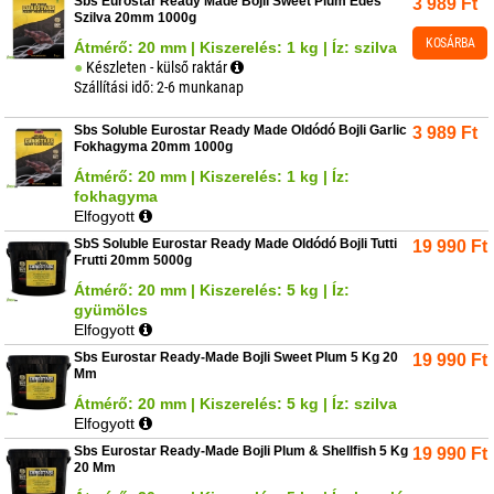
Sbs Eurostar Ready Made Bojli Sweet Plum Édes
3 989
Ft
Szilva 20mm 1000g
KOSÁRBA
Átmérő: 20 mm | Kiszerelés: 1 kg | Íz: szilva
Készleten - külső raktár
Szállítási idő: 2-6 munkanap
Sbs Soluble Eurostar Ready Made Oldódó Bojli Garlic
3 989
Ft
Fokhagyma 20mm 1000g
Átmérő: 20 mm | Kiszerelés: 1 kg | Íz:
fokhagyma
Elfogyott
SbS Soluble Eurostar Ready Made Oldódó Bojli Tutti
19 990
Ft
Frutti 20mm 5000g
Átmérő: 20 mm | Kiszerelés: 5 kg | Íz:
gyümölcs
Elfogyott
Sbs Eurostar Ready-Made Bojli Sweet Plum 5 Kg 20
19 990
Ft
Mm
Átmérő: 20 mm | Kiszerelés: 5 kg | Íz: szilva
Elfogyott
Sbs Eurostar Ready-Made Bojli Plum & Shellfish 5 Kg
19 990
Ft
20 Mm