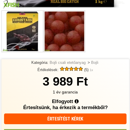
Kategória:
Bojli csali etetőanyag
>
Bojli
Értékelések:
(5)
1x
3 989 Ft
1 év garancia
Elfogyott
Értesítsünk, ha érkezik a termékből?
ÉRTESÍTÉST KÉREK