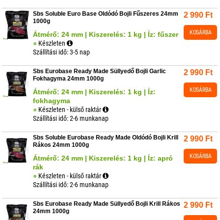
Sbs Soluble Euro Base Oldódó Bojli Fűszeres 24mm
2 990
Ft
1000g
KOSÁRBA
Átmérő: 24 mm | Kiszerelés: 1 kg | Íz: fűszer
Készleten
Szállítási idő: 3-5 nap
Sbs Eurobase Ready Made Süllyedő Bojli Garlic
2 990
Ft
Fokhagyma 24mm 1000g
KOSÁRBA
Átmérő: 24 mm | Kiszerelés: 1 kg | Íz:
fokhagyma
Készleten - külső raktár
Szállítási idő: 2-6 munkanap
Sbs Soluble Eurobase Ready Made Oldódó Bojli Krill
2 990
Ft
Rákos 24mm 1000g
KOSÁRBA
Átmérő: 24 mm | Kiszerelés: 1 kg | Íz: apró
rák
Készleten - külső raktár
Szállítási idő: 2-6 munkanap
Sbs Eurobase Ready Made Süllyedő Bojli Krill Rákos
2 990
Ft
24mm 1000g