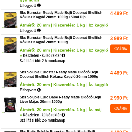
Elfogyott
Sbs Eurostar Ready Made Bojli Coconut Shellfish
4 489
Ft
Kókusz Kagyló 20mm 1000g +50ml Díp
Átmérő: 20 mm | Kiszerelés: 1 kg | Íz: kagyló
Elfogyott
Sbs Eurostar Ready Made Bojli Coconut Shellfish
3 989
Ft
Kókusz Kagyló 20mm 1000g
KOSÁRBA
Átmérő: 20 mm | Kiszerelés: 1 kg | Íz: kagyló
Készleten - külső raktár
Szállítási idő: 2-6 munkanap
Sbs Soluble Eurostar Ready Made Oldódó Bojli
4 489
Ft
Coconut Shellfish Kókusz Kagyló 20mm 1000g
Átmérő: 20 mm | Kiszerelés: 1 kg | Íz: kagyló
Elfogyott
Sbs Soluble Euro Base Ready Made Oldódó Bojli
2 990
Ft
Liver Májas 20mm 1000g
KOSÁRBA
Átmérő: 20 mm | Kiszerelés: 1 kg | Íz: máj
Készleten - külső raktár
Szállítási idő: 2-6 munkanap
Sbs Baits Soluble Eurostar Ready Made Bojli