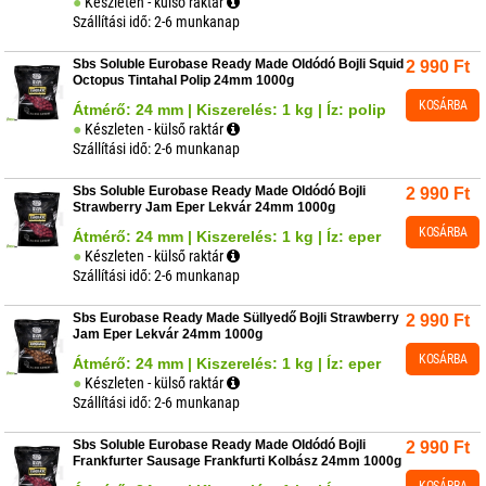
Készleten - külső raktár
Szállítási idő: 2-6 munkanap
Sbs Soluble Eurobase Ready Made Oldódó Bojli Squid
2 990
Ft
Octopus Tintahal Polip 24mm 1000g
KOSÁRBA
Átmérő: 24 mm | Kiszerelés: 1 kg | Íz: polip
Készleten - külső raktár
Szállítási idő: 2-6 munkanap
Sbs Soluble Eurobase Ready Made Oldódó Bojli
2 990
Ft
Strawberry Jam Eper Lekvár 24mm 1000g
KOSÁRBA
Átmérő: 24 mm | Kiszerelés: 1 kg | Íz: eper
Készleten - külső raktár
Szállítási idő: 2-6 munkanap
Sbs Eurobase Ready Made Süllyedő Bojli Strawberry
2 990
Ft
Jam Eper Lekvár 24mm 1000g
KOSÁRBA
Átmérő: 24 mm | Kiszerelés: 1 kg | Íz: eper
Készleten - külső raktár
Szállítási idő: 2-6 munkanap
Sbs Soluble Eurobase Ready Made Oldódó Bojli
2 990
Ft
Frankfurter Sausage Frankfurti Kolbász 24mm 1000g
KOSÁRBA