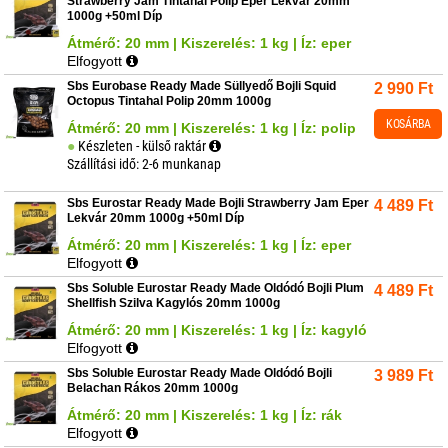
Strawberry Jam Tintahal Polip Eper Lekvár 20mm
1000g +50ml Díp
Átmérő: 20 mm | Kiszerelés: 1 kg | Íz: eper
Elfogyott
Sbs Eurobase Ready Made Süllyedő Bojli Squid
2 990
Ft
Octopus Tintahal Polip 20mm 1000g
KOSÁRBA
Átmérő: 20 mm | Kiszerelés: 1 kg | Íz: polip
Készleten - külső raktár
Szállítási idő: 2-6 munkanap
Sbs Eurostar Ready Made Bojli Strawberry Jam Eper
4 489
Ft
Lekvár 20mm 1000g +50ml Díp
Átmérő: 20 mm | Kiszerelés: 1 kg | Íz: eper
Elfogyott
Sbs Soluble Eurostar Ready Made Oldódó Bojli Plum
4 489
Ft
Shellfish Szilva Kagylós 20mm 1000g
Átmérő: 20 mm | Kiszerelés: 1 kg | Íz: kagyló
Elfogyott
Sbs Soluble Eurostar Ready Made Oldódó Bojli
3 989
Ft
Belachan Rákos 20mm 1000g
Átmérő: 20 mm | Kiszerelés: 1 kg | Íz: rák
Elfogyott