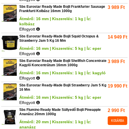
Sbs Eurostar Ready Made Bojli Frankfurter Sausage
3 989
Ft
Frankfurti Kolbász 16mm 1000g
Átmérő: 16 mm | Kiszerelés: 1 kg | Íz:
kolbász
Elfogyott
Sbs Eurostar Ready-Made Bojli Squid Octopus &
14 949
Ft
Strawberry Jam 5 Kg 16 Mm
Átmérő: 16 mm | Kiszerelés: 5 kg | Íz: eper
Elfogyott
Sbs Eurostar Ready Made Bojli Shellfish Concentrate
3 989
Ft
Kagyló Koncentrátum 16mm 1000g
Átmérő: 16 mm | Kiszerelés: 1 kg | Íz: kagyló
Elfogyott
Sbs Eurostar Ready-Made Bojli Strawberry Jam 5 Kg
19 990
Ft
16 Mm
Átmérő: 16 mm | Kiszerelés: 5 kg | Íz: eper
Elfogyott
Sbs Flumino Ready Made Süllyedő Bojli Pineapple
2 990
Ft
Ananász 20mm 1000g
KOSÁRBA
Átmérő: 20 mm | Kiszerelés: 1 kg | Íz:
ananász