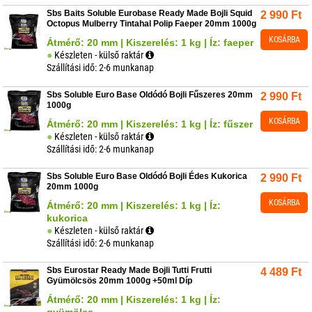
Sbs Baits Soluble Eurobase Ready Made Bojli Squid
2 990
Ft
Octopus Mulberry Tintahal Polip Faeper 20mm 1000g
KOSÁRBA
Átmérő: 20 mm | Kiszerelés: 1 kg | Íz: faeper
Készleten - külső raktár
Szállítási idő: 2-6 munkanap
Sbs Soluble Euro Base Oldódó Bojli Fűszeres 20mm
2 990
Ft
1000g
KOSÁRBA
Átmérő: 20 mm | Kiszerelés: 1 kg | Íz: fűszer
Készleten - külső raktár
Szállítási idő: 2-6 munkanap
Sbs Soluble Euro Base Oldódó Bojli Édes Kukorica
2 990
Ft
20mm 1000g
KOSÁRBA
Átmérő: 20 mm | Kiszerelés: 1 kg | Íz:
kukorica
Készleten - külső raktár
Szállítási idő: 2-6 munkanap
Sbs Eurostar Ready Made Bojli Tutti Frutti
4 489
Ft
Gyümölcsös 20mm 1000g +50ml Díp
Átmérő: 20 mm | Kiszerelés: 1 kg | Íz:
gyümölcs