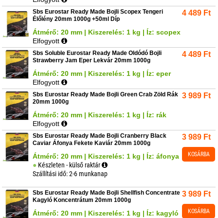
Sbs Eurostar Ready Made Bojli Scopex Tengeri
4 489
Ft
Élőlény 20mm 1000g +50ml Díp
Átmérő: 20 mm | Kiszerelés: 1 kg | Íz: scopex
Elfogyott
Sbs Soluble Eurostar Ready Made Oldódó Bojli
4 489
Ft
Strawberry Jam Eper Lekvár 20mm 1000g
Átmérő: 20 mm | Kiszerelés: 1 kg | Íz: eper
Elfogyott
Sbs Eurostar Ready Made Bojli Green Crab Zöld Rák
3 989
Ft
20mm 1000g
Átmérő: 20 mm | Kiszerelés: 1 kg | Íz: rák
Elfogyott
Sbs Eurostar Ready Made Bojli Cranberry Black
3 989
Ft
Caviar Áfonya Fekete Kaviár 20mm 1000g
KOSÁRBA
Átmérő: 20 mm | Kiszerelés: 1 kg | Íz: áfonya
Készleten - külső raktár
Szállítási idő: 2-6 munkanap
Sbs Eurostar Ready Made Bojli Shellfish Concentrate
3 989
Ft
Kagyló Koncentrátum 20mm 1000g
KOSÁRBA
Átmérő: 20 mm | Kiszerelés: 1 kg | Íz: kagyló