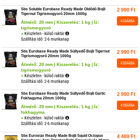
Sbs Soluble Eurobase Ready Made Oldódó Bojli
2 990
Ft
Tigernut Tigrismogyoró 20mm 1000g
KOSÁRBA
Átmérő: 20 mm | Kiszerelés: 1 kg | Íz:
tigrismogyoró
Készleten - külső raktár
Szállítási idő: 2-6 munkanap
Sbs Eurobase Ready Made Süllyedő Bojli Tigernut
2 990
Ft
Tigrismogyoró 20mm 1000g
KOSÁRBA
Átmérő: 20 mm | Kiszerelés: 1 kg | Íz:
tigrismogyoró
Készleten - külső raktár
Szállítási idő: 2-6 munkanap
Sbs Eurobase Ready Made Süllyedő Bojli Garlic
2 990
Ft
Fokhagyma 20mm 1000g
KOSÁRBA
Átmérő: 20 mm | Kiszerelés: 1 kg | Íz:
fokhagyma
Készleten - külső raktár
Szállítási idő: 2-6 munkanap
Sbs Eurostar Ready Made Bojli Squid Octopus
4 489
Ft