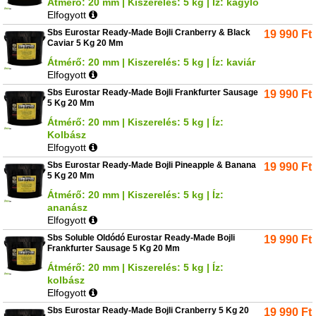
Átmérő: 20 mm | Kiszerelés: 5 kg | Íz: kagyló
Elfogyott
Sbs Eurostar Ready-Made Bojli Cranberry & Black
19 990
Ft
Caviar 5 Kg 20 Mm
Átmérő: 20 mm | Kiszerelés: 5 kg | Íz: kaviár
Elfogyott
Sbs Eurostar Ready-Made Bojli Frankfurter Sausage
19 990
Ft
5 Kg 20 Mm
Átmérő: 20 mm | Kiszerelés: 5 kg | Íz:
Kolbász
Elfogyott
Sbs Eurostar Ready-Made Bojli Pineapple & Banana
19 990
Ft
5 Kg 20 Mm
Átmérő: 20 mm | Kiszerelés: 5 kg | Íz:
ananász
Elfogyott
Sbs Soluble Oldódó Eurostar Ready-Made Bojli
19 990
Ft
Frankfurter Sausage 5 Kg 20 Mm
Átmérő: 20 mm | Kiszerelés: 5 kg | Íz:
kolbász
Elfogyott
Sbs Eurostar Ready-Made Bojli Cranberry 5 Kg 20
19 990
Ft