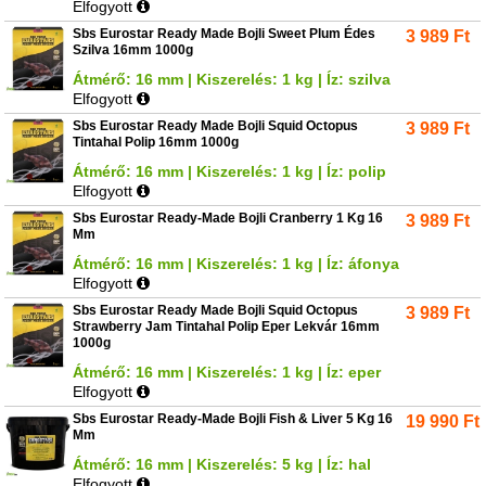
Elfogyott
Sbs Eurostar Ready Made Bojli Sweet Plum Édes
3 989
Ft
Szilva 16mm 1000g
Átmérő: 16 mm | Kiszerelés: 1 kg | Íz: szilva
Elfogyott
Sbs Eurostar Ready Made Bojli Squid Octopus
3 989
Ft
Tintahal Polip 16mm 1000g
Átmérő: 16 mm | Kiszerelés: 1 kg | Íz: polip
Elfogyott
Sbs Eurostar Ready-Made Bojli Cranberry 1 Kg 16
3 989
Ft
Mm
Átmérő: 16 mm | Kiszerelés: 1 kg | Íz: áfonya
Elfogyott
Sbs Eurostar Ready Made Bojli Squid Octopus
3 989
Ft
Strawberry Jam Tintahal Polip Eper Lekvár 16mm
1000g
Átmérő: 16 mm | Kiszerelés: 1 kg | Íz: eper
Elfogyott
Sbs Eurostar Ready-Made Bojli Fish & Liver 5 Kg 16
19 990
Ft
Mm
Átmérő: 16 mm | Kiszerelés: 5 kg | Íz: hal
Elfogyott