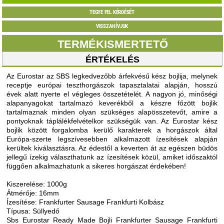
TEGYE FEL KÉRDÉSÉT
VISSZAHÍVJUK
TERMÉKISMERTETŐ
ÉRTÉKELÉS
Az Eurostar az SBS legkedvezőbb árfekvésű kész bojlija, melynek
receptje európai teszthorgászok tapasztalatai alapján, hosszú
évek alatt nyerte el végleges összetételét. A nagyon jó, minőségi
alapanyagokat tartalmazó keverékből a készre főzött bojlik
tartalmaznak minden olyan szükséges alapösszetevőt, amire a
pontyoknak táplálékfelvételkor szükségük van. Az Eurostar kész
bojlik között forgalomba kerülő karakterek a horgászok által
Európa-szerte legszívesebben alkalmazott ízesítések alapján
kerültek kiválasztásra. Az édestől a keverten át az egészen büdös
jellegű ízekig választhatunk az ízesítések közül, amiket időszaktól
függően alkalmazhatunk a sikeres horgászat érdekében!
Kiszerelése: 1000g
Átmérője: 16mm
Ízesítése: Frankfurter Sausage Frankfurti Kolbász
Típusa: Süllyedő
Sbs Eurostar Ready Made Bojli Frankfurter Sausage Frankfurti