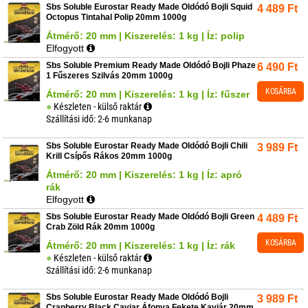
Sbs Soluble Eurostar Ready Made Oldódó Bojli Squid
4 489
Ft
Octopus Tintahal Polip 20mm 1000g
Átmérő: 20 mm | Kiszerelés: 1 kg | Íz: polip
Elfogyott
Sbs Soluble Premium Ready Made Oldódó Bojli Phaze
6 490
Ft
1 Fűszeres Szilvás 20mm 1000g
KOSÁRBA
Átmérő: 20 mm | Kiszerelés: 1 kg | Íz: fűszer
Készleten - külső raktár
Szállítási idő: 2-6 munkanap
Sbs Soluble Eurostar Ready Made Oldódó Bojli Chili
3 989
Ft
Krill Csípős Rákos 20mm 1000g
Átmérő: 20 mm | Kiszerelés: 1 kg | Íz: apró
rák
Elfogyott
Sbs Soluble Eurostar Ready Made Oldódó Bojli Green
4 489
Ft
Crab Zöld Rák 20mm 1000g
KOSÁRBA
Átmérő: 20 mm | Kiszerelés: 1 kg | Íz: rák
Készleten - külső raktár
Szállítási idő: 2-6 munkanap
Sbs Soluble Eurostar Ready Made Oldódó Bojli
3 989
Ft
Cranberry Black Caviar Áfonya Fekete Kaviár 20mm