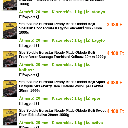
1000g
Átmérő: 20 mm | Kiszerelés: 1 kg | Íz: áfonya
Elfogyott
Sbs Soluble Eurostar Ready Made Oldódó Bojli
3 989
Ft
Shellfish Concentrate Kagyló Koncentrátum 20mm
1000g
Átmérő: 20 mm | Kiszerelés: 1 kg | Íz: kagyló
Elfogyott
Sbs Soluble Eurostar Ready Made Oldódó Bojli
4 489
Ft
Frankfurter Sausage Frankfurti Kolbász 20mm 1000g
Átmérő: 20 mm | Kiszerelés: 1 kg | Íz:
kolbász
Elfogyott
Sbs Soluble Eurostar Ready Made Oldódó Bojli Squid
4 489
Ft
Octopus Strawberry Jam Tintahal Polip Eper Lekvár
20mm 1000g
Átmérő: 20 mm | Kiszerelés: 1 kg | Íz: eper
Elfogyott
Sbs Soluble Eurostar Ready Made Oldódó Bojli Sweet
4 489
Ft
Plum Édes Szilva 20mm 1000g
Átmérő: 20 mm | Kiszerelés: 1 kg | Íz: szilva
Elfogyott