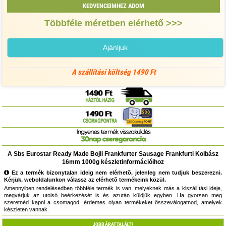
KEDVENCEIMHEZ ADOM
Többféle méretben elérhető >>>
Ajánljuk
A szállítási költség 1490 Ft
A Sbs Eurostar Ready Made Bojli Frankfurter Sausage Frankfurti Kolbász
16mm 1000g készletinformációihoz
Ez a termék bizonytalan ideig nem elérhetõ, jelenleg nem tudjuk beszerezni.
Kérjük, weboldalunkon válassz az elérhetõ termékeink közül.
Amennyiben rendelésedben többféle termék is van, melyeknek más a kiszállítási ideje,
megvárjuk az utolsó beérkezését is és azután küldjük egyben. Ha gyorsan meg
szeretnéd kapni a csomagod, érdemes olyan termékeket összeválogatnod, amelyek
készleten vannak.
JOBB ÁRAT TALÁLT?