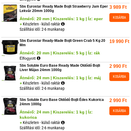
Sbs Eurostar Ready Made Bojli Strawberry Jam Eper
3 989
Ft
Lekvár 20mm 1000g
KOSÁRBA
Átmérő: 20 mm | Kiszerelés: 1 kg | Íz: eper
Készleten - külső raktár
Szállítási idő: 2-6 munkanap
Sbs Eurostar Ready-Made Bojli Green Crab 5 Kg 20
19 990
Ft
Mm
Átmérő: 20 mm | Kiszerelés: 5 kg | Íz: rák
Elfogyott
Sbs Soluble Euro Base Ready Made Oldódó Bojli
2 990
Ft
Liver Májas 24mm 1000g
KOSÁRBA
Átmérő: 24 mm | Kiszerelés: 1 kg | Íz: máj
Készleten - külső raktár
Szállítási idő: 2-6 munkanap
Sbs Soluble Euro Base Oldódó Bojli Édes Kukorica
2 990
Ft
24mm 1000g
KOSÁRBA
Átmérő: 24 mm | Kiszerelés: 1 kg | Íz:
kukorica
Készleten - külső raktár
Szállítási idő: 2-6 munkanap