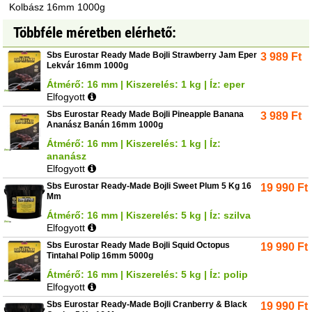
Kolbász 16mm 1000g
Többféle méretben elérhető:
Sbs Eurostar Ready Made Bojli Strawberry Jam Eper
3 989
Ft
Lekvár 16mm 1000g
Átmérő: 16 mm | Kiszerelés: 1 kg | Íz: eper
Elfogyott
Sbs Eurostar Ready Made Bojli Pineapple Banana
3 989
Ft
Ananász Banán 16mm 1000g
Átmérő: 16 mm | Kiszerelés: 1 kg | Íz:
ananász
Elfogyott
Sbs Eurostar Ready-Made Bojli Sweet Plum 5 Kg 16
19 990
Ft
Mm
Átmérő: 16 mm | Kiszerelés: 5 kg | Íz: szilva
Elfogyott
Sbs Eurostar Ready Made Bojli Squid Octopus
19 990
Ft
Tintahal Polip 16mm 5000g
Átmérő: 16 mm | Kiszerelés: 5 kg | Íz: polip
Elfogyott
Sbs Eurostar Ready-Made Bojli Cranberry & Black
19 990
Ft