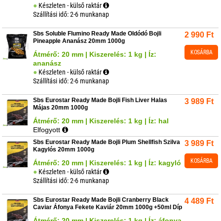
Készleten - külső raktár
Szállítási idő: 2-6 munkanap
Sbs Soluble Flumino Ready Made Oldódó Bojli
2 990
Ft
Pineapple Ananász 20mm 1000g
KOSÁRBA
Átmérő: 20 mm | Kiszerelés: 1 kg | Íz:
ananász
Készleten - külső raktár
Szállítási idő: 2-6 munkanap
Sbs Eurostar Ready Made Bojli Fish Liver Halas
3 989
Ft
Májas 20mm 1000g
Átmérő: 20 mm | Kiszerelés: 1 kg | Íz: hal
Elfogyott
Sbs Eurostar Ready Made Bojli Plum Shellfish Szilva
3 989
Ft
Kagylós 20mm 1000g
KOSÁRBA
Átmérő: 20 mm | Kiszerelés: 1 kg | Íz: kagyló
Készleten - külső raktár
Szállítási idő: 2-6 munkanap
Sbs Eurostar Ready Made Bojli Cranberry Black
4 489
Ft
Caviar Áfonya Fekete Kaviár 20mm 1000g +50ml Díp
Átmérő: 20 mm | Kiszerelés: 1 kg | Íz: áfonya