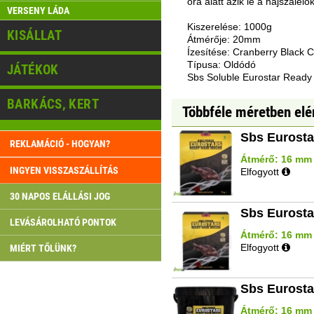
óra alatt ázik le a hajszálelők
VERSENY LÁDA
Kiszerelése: 1000g
KISÁLLAT
Átmérője: 20mm
Ízesítése: Cranberry Black 
Típusa: Oldódó
JÁTÉKOK
Sbs Soluble Eurostar Ready
BARKÁCS, KERT
Többféle méretben elé
Sbs Eurosta
REKLAMÁCIÓ - HOGYAN?
Átmérő: 16 mm |
INGYEN VISSZASZÁLLÍTÁS
Elfogyott
30 NAPOS ELÁLLÁSI JOG
Sbs Eurosta
LEVÁSÁROLHATÓ PONTOK
Átmérő: 16 mm |
Elfogyott
MIÉRT TŐLÜNK?
Sbs Eurosta
Átmérő: 16 mm | 