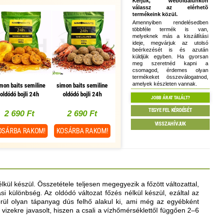
Kérjük, weboldalunkon
válassz az elérhetõ
termékeink közül.
Amennyiben rendelésedben
többféle termék is van,
melyeknek más a kiszállítási
ideje, megvárjuk az utolsó
beérkezését is és azután
küldjük egyben. Ha gyorsan
meg szeretnéd kapni a
csomagod, érdemes olyan
termékeket összeválogatnod,
amelyek készleten vannak.
mon baits semiline
simon baits semiline
oldódó bojli 24h
oldódó bojli 24h
JOBB ÁRAT TALÁLT?
ngo magia mangó
shellsuper fűszeres
TEGYE FEL KÉRDÉSÉT
keleti fűszer 20 mm
rák 20 mm 800 g
2 690 Ft
2 690 Ft
800 g
VISSZAHÍVJUK
OSÁRBA
RAKOM!
KOSÁRBA
RAKOM!
lkül készül. Összetétele teljesen megegyezik a főzött változattal,
si különbség. Az oldódó változat főzés nélkül készül, ezáltal az
rül olyan tápanyag dús felhő alakul ki, ami még az egyébként
vizekre javasolt, hiszen a csali a vízhőmérséklettől függően 2–6