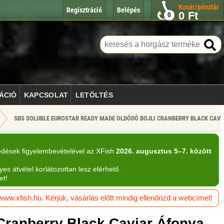
Kosár/pénztár
Regisztráció
Belépés
0
Ft
0
ÁCIÓ
KAPCSOLAT
LETÖLTÉS
SBS SOLUBLE EUROSTAR READY MADE OLDÓDÓ BOJLI CRANBERRY BLACK CAV
edések figyelembevételével az XFish
2026. augusztus 5–7. között
yes átvétel korlátozottan lesz elérhető.
et!
w.xfish.hu. Kérjük, vásárlás előtt mindig ellenőrizd a webcímet!
Cranberry Black Caviar Áfonya