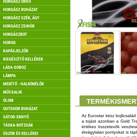
HORGÁSZ ORSÓ
HORGÁSZ RUHÁZAT
HORGÁSZ SZÉK, ÁGY
HORGÁSZ ZSINÓR
HORGÁSZBOT
HOROG
KAPÁSJELZŐK
KIEGÉSZÍTŐ KELLÉKEK
LÁDA-DOBOZ
LÁMPA
MERÍTŐ - HALKÍMÉLŐK
MŰCSALIK
TERMÉKISMER
ÓLOM
OUTDOOR RUHÁZAT
Az Eurostar kész bojlicsalád
SÁTOR-ERNYŐ
a tojást azonban a Gold Trea
TÁSKA-BOTZSÁK
értékes összetevők vesztes
étvágytalan pontyokat is táp
ÚSZÓK ÉS KELLÉKEI