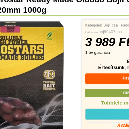
 20mm 1000g
Kategória:
Bojli csali ete
boj99407sbs
Cikkszám:
3 989 F
1 év garancia
Értesítsünk, 
ÉRT
KED
Többféle m
A szál