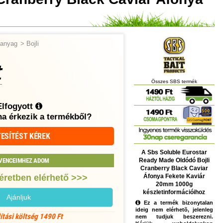
tőanyag
>
Bojli
t
Összes SBS termék
Elfogyott
ha érkezik a termékből?
ESÍTÉST KÉREK
A Sbs Soluble Eurostar
Ready Made Oldódó Bojli
VENCEIMHEZ ADOM
Cranberry Black Caviar
Áfonya Fekete Kaviár
éretben elérhető >>>
20mm 1000g
készletinformációihoz
Ajánljuk
Ez a termék bizonytalan
ideig nem elérhetõ, jelenleg
lítási költség 1490 Ft
nem tudjuk beszerezni.