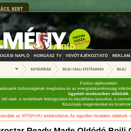
ÁCS, KERT
OGÁSI NAPLÓ
HORGÁSZ TV
VEVŐTÁJÉKOZTATÓ
REKLAM
KATEGÓRIÁK
BOJLI CSALI ETETŐANYAG
BOJLI
Fontos tájékoztatás!
katársaink biztonságának megóvása és az energiatakarékossági intézk
ügyeleti rendszerben működik
.
 idő alatt: a rendelések feldolgozása és kiszállítása lassulhat, a személ
Köszönjük megértésüket és türelmük
solják az XFISH.HU webáruházat. Az egyetlen hivatalos oldalunk: ww
rostar Ready Made Oldódó Bojli 