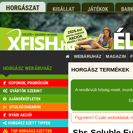
HORGÁSZAT
KISÁLLAT
JÁTÉKOK
BARK
WEBÁRUHÁZ
MAGAZIN
F
HORGÁSZ WEBÁRUHÁZ
KUPONOK, PROMÓCIÓK
A rendkívüli hőség miatt, mun
GYÁRTÓK SZERINT
AJÁNDÉKÖTLETEK
Ez
UTOLSÓ DARABOK
NYÁRI AKCIÓ!
Figyelem! Csaló weboldalak má
HORGÁSZ SZETT TIPPEK
Sbs Soluble Eu
TOP HORGÁSZ SZETTEK