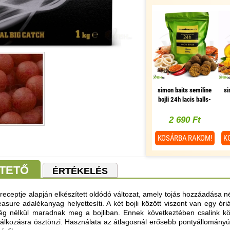
simon baits semiline
si
bojli 24h lacis balls-
fűszeres tintahal - rák
ma
20 mm 800 g
- 
2 690 Ft
KOSÁRBA
RAKOM!
K
TETŐ
ÉRTÉKELÉS
 receptje alapján elkészített oldódó változat, amely tojás hozzáadása né
sure adalékanyag helyettesíti. A két bojli között viszont van egy óriá
ég nélkül maradnak meg a bojliban. Ennek következtében csalink kö
lálkozásra ösztönzi. Használata az átlagosnál erősebb pontyállományú 