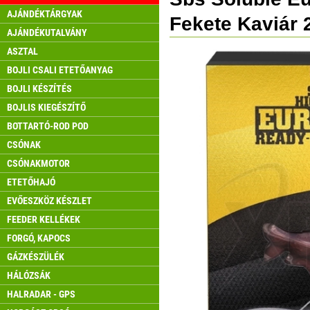
AJÁNDÉKTÁRGYAK
Fekete Kaviár
AJÁNDÉKUTALVÁNY
ASZTAL
BOJLI CSALI ETETŐANYAG
BOJLI KÉSZÍTÉS
BOJLIS KIEGÉSZÍTŐ
BOTTARTÓ-ROD POD
CSÓNAK
CSÓNAKMOTOR
ETETŐHAJÓ
EVŐESZKÖZ KÉSZLET
FEEDER KELLÉKEK
FORGÓ, KAPOCS
GÁZKÉSZÜLÉK
HÁLÓZSÁK
HALRADAR - GPS